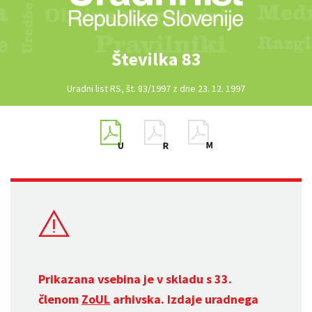
Številka 83
Uradni list RS, št. 83/1997 z dne 23. 12. 1997
Prikazana vsebina je v skladu s 33.
členom
ZoUL
arhivska. Izdaje uradnega