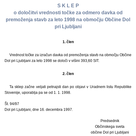
S K L E P
o določitvi vrednosti točke za odmero davka od
premoženja stavb za leto 1998 na območju Občine Dol
pri Ljubljani
1. člen
Vrednost točke za izračun davka od premoženja stavb na območju Občine
Dol pri Ljubljani za leto 1998 se določi v višini 393,60 SIT.
2. člen
Ta sklep začne veljati petnajsti dan po objavi v Uradnem listu Republike
Slovenije, uporablja pa se od 1. 1. 1998.
Št. 94/97
Dol pri Ljubljani, dne 16. decembra 1997.
Predsednik
Občinskega sveta
občine Dol pri Ljubljani