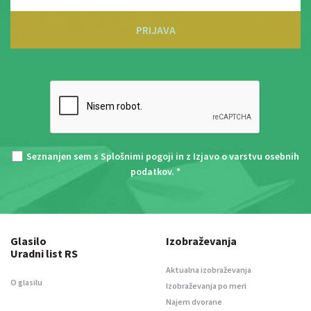
PRIJAVA
Seznanjen sem s
Splošnimi pogoji
in z
Izjavo o varstvu osebnih
podatkov
. *
Glasilo
Izobraževanja
Uradni list RS
Aktualna izobraževanja
O glasilu
Izobraževanja po meri
Najem dvorane