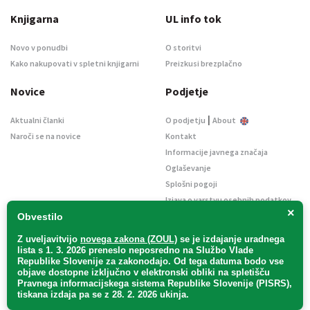
Knjigarna
UL info tok
Novo v ponudbi
O storitvi
Kako nakupovati v spletni knjigarni
Preizkusi brezplačno
Novice
Podjetje
|
Aktualni članki
O podjetju
About
Naroči se na novice
Kontakt
Informacije javnega značaja
Oglaševanje
Splošni pogoji
Izjava o varstvu osebnih podatkov
×
E-dražbe
Obvestilo
Z uveljavitvijo
novega zakona (ZOUL)
se je
izdajanje uradnega
lista s 1. 3. 2026 preneslo
neposredno
na Službo Vlade
Republike Slovenije za zakonodajo
. Od tega datuma bodo vse
objave dostopne izključno v elektronski obliki na spletišču
Pravnega informacijskega sistema Republike Slovenije (PISRS),
Uradni list d. o. o. – v likvidaciji / Vse pravice pridržane.
tiskana izdaja pa se z 28. 2. 2026 ukinja.
Pravna obvestila
/
Piškotki
/ Avtorji:
TriTim spletna agencija
v sodelovanju z