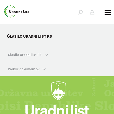
G
LASILO URADNI LIST RS
Glasilo Uradni list RS
Preklic dokumentov