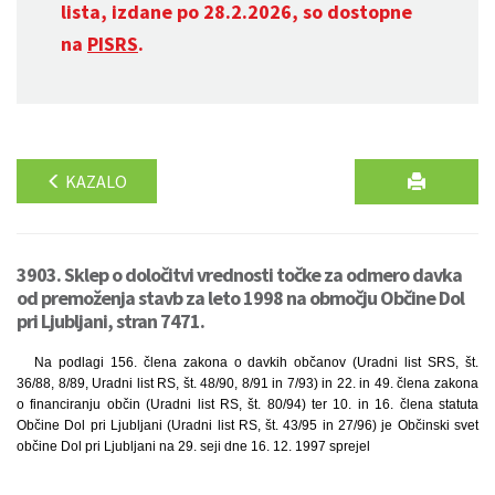
lista, izdane po 28.2.2026, so dostopne
na
PISRS
.
KAZALO
3903. Sklep o določitvi vrednosti točke za odmero davka
od premoženja stavb za leto 1998 na območju Občine Dol
pri Ljubljani, stran 7471.
Na podlagi 156. člena zakona o davkih občanov (Uradni list SRS, št.
36/88, 8/89, Uradni list RS, št. 48/90, 8/91 in 7/93) in 22. in 49. člena zakona
o financiranju občin (Uradni list RS, št. 80/94) ter 10. in 16. člena statuta
Občine Dol pri Ljubljani (Uradni list RS, št. 43/95 in 27/96) je Občinski svet
občine Dol pri Ljubljani na 29. seji dne 16. 12. 1997 sprejel