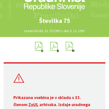
Številka 75
Uradni list RS, št. 75/1997 z dne 5. 12. 1997
Prikazana vsebina je v skladu s 33.
členom
ZoUL
arhivska. Izdaje uradnega