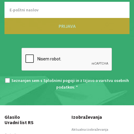
PRIJAVA
Seznanjen sem s
Splošnimi pogoji
in z
Izjavo o varstvu osebnih
podatkov
. *
Glasilo
Izobraževanja
Uradni list RS
Aktualna izobraževanja