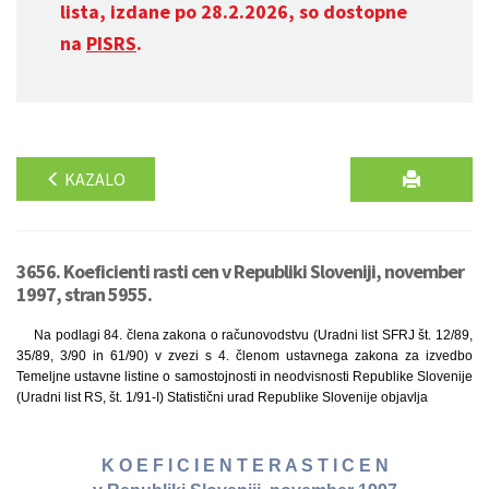
lista, izdane po 28.2.2026, so dostopne
na
PISRS
.
KAZALO
3656. Koeficienti rasti cen v Republiki Sloveniji, november
1997, stran 5955.
Na podlagi 84. člena zakona o računovodstvu (Uradni list SFRJ št. 12/89,
35/89, 3/90 in 61/90) v zvezi s 4. členom ustavnega zakona za izvedbo
Temeljne ustavne listine o samostojnosti in neodvisnosti Republike Slovenije
(Uradni list RS, št. 1/91-I) Statistični urad Republike Slovenije objavlja
K O E F I C I E N T E R A S T I C E N