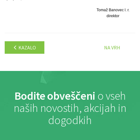
Tomaž Banovec l. r.
direktor
KAZALO
NA VRH
Bodite obveščeni
o vseh
naših novostih, akcijah in
dogodkih