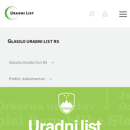
G
LASILO URADNI LIST RS
Glasilo Uradni list RS
Preklic dokumentov