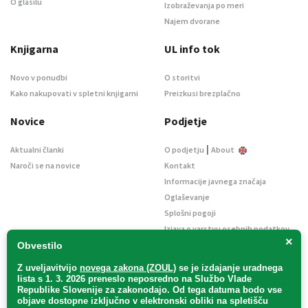
O glasilu
Izobraževanja po meri
Najem dvorane
Knjigarna
UL info tok
Novo v ponudbi
O storitvi
Kako nakupovati v spletni knjigarni
Preizkusi brezplačno
Novice
Podjetje
|
Aktualni članki
O podjetju
About
Naroči se na novice
Kontakt
Informacije javnega značaja
Oglaševanje
Splošni pogoji
Izjava o varstvu osebnih podatkov
×
E-dražbe
Obvestilo
Z uveljavitvijo
novega zakona (ZOUL)
se je
izdajanje uradnega
lista s 1. 3. 2026 preneslo
neposredno
na Službo Vlade
Republike Slovenije za zakonodajo
. Od tega datuma bodo vse
objave dostopne izključno v elektronski obliki na spletišču