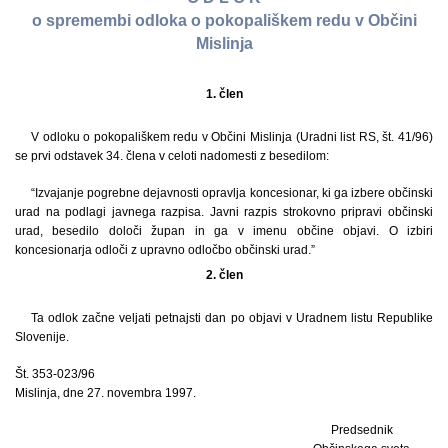
o spremembi odloka o pokopališkem redu v Občini
Mislinja
1. člen
V odloku o pokopališkem redu v Občini Mislinja (Uradni list RS, št. 41/96)
se prvi odstavek 34. člena v celoti nadomesti z besedilom:
“Izvajanje pogrebne dejavnosti opravlja koncesionar, ki ga izbere občinski
urad na podlagi javnega razpisa. Javni razpis strokovno pripravi občinski
urad, besedilo določi župan in ga v imenu občine objavi. O izbiri
koncesionarja odloči z upravno odločbo občinski urad.”
2. člen
Ta odlok začne veljati petnajsti dan po objavi v Uradnem listu Republike
Slovenije.
Št. 353-023/96
Mislinja, dne 27. novembra 1997.
Predsednik