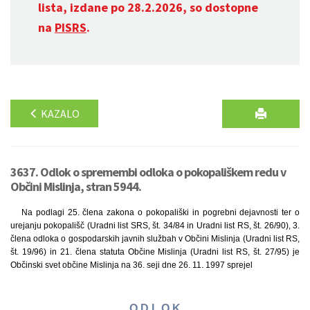
lista, izdane po 28.2.2026, so dostopne
na
PISRS
.
KAZALO
3637. Odlok o spremembi odloka o pokopališkem redu v
Občini Mislinja, stran 5944.
Na podlagi 25. člena zakona o pokopališki in pogrebni dejavnosti ter o
urejanju pokopališč (Uradni list SRS, št. 34/84 in Uradni list RS, št. 26/90), 3.
člena odloka o gospodarskih javnih službah v Občini Mislinja (Uradni list RS,
št. 19/96) in 21. člena statuta Občine Mislinja (Uradni list RS, št. 27/95) je
Občinski svet občine Mislinja na 36. seji dne 26. 11. 1997 sprejel
O D L O K