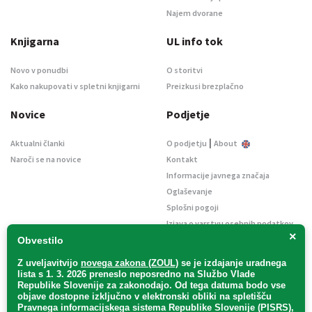
Najem dvorane
Knjigarna
UL info tok
Novo v ponudbi
O storitvi
Kako nakupovati v spletni knjigarni
Preizkusi brezplačno
Novice
Podjetje
|
Aktualni članki
O podjetju
About
Naroči se na novice
Kontakt
Informacije javnega značaja
Oglaševanje
Splošni pogoji
Izjava o varstvu osebnih podatkov
×
E-dražbe
Obvestilo
Z uveljavitvijo
novega zakona (ZOUL)
se je
izdajanje uradnega
lista s 1. 3. 2026 preneslo
neposredno
na Službo Vlade
Republike Slovenije za zakonodajo
. Od tega datuma bodo vse
objave dostopne izključno v elektronski obliki na spletišču
Pravnega informacijskega sistema Republike Slovenije (PISRS),