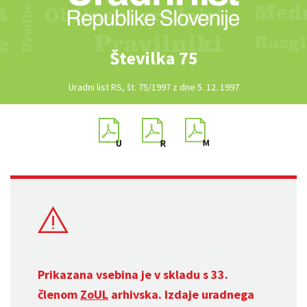
Številka 75
Uradni list RS, št. 75/1997 z dne 5. 12. 1997
Prikazana vsebina je v skladu s 33.
členom
ZoUL
arhivska. Izdaje uradnega