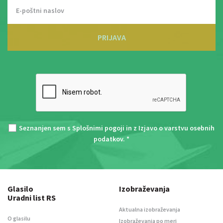
PRIJAVA
Seznanjen sem s
Splošnimi pogoji
in z
Izjavo o varstvu osebnih
podatkov
. *
Glasilo
Izobraževanja
Uradni list RS
Aktualna izobraževanja
O glasilu
Izobraževanja po meri