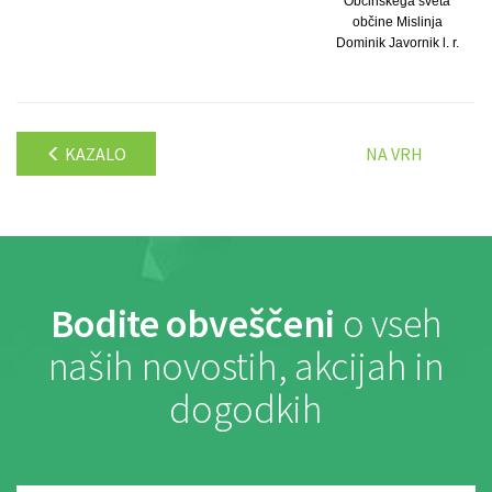
Občinskega sveta
občine Mislinja
Dominik Javornik l. r.
KAZALO
NA VRH
Bodite obveščeni
o vseh
naših novostih, akcijah in
dogodkih