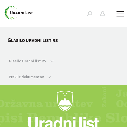
G
LASILO URADNI LIST RS
Glasilo Uradni list RS
Preklic dokumentov