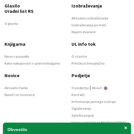
Glasilo
Izobraževanja
Uradni list RS
Aktualna izobraževanja
O glasilu
Izobraževanja po meri
Najem dvorane
Knjigarna
UL info tok
Novo v ponudbi
O storitvi
Kako nakupovati v spletni knjigarni
Preizkusi brezplačno
Novice
Podjetje
|
Aktualni članki
O podjetju
About
Naroči se na novice
Kontakt
Informacije javnega značaja
Oglaševanje
Splošni pogoji
Izjava o varstvu osebnih podatkov
×
E-dražbe
Obvestilo