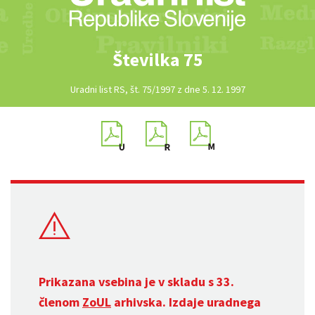
Številka 75
Uradni list RS, št. 75/1997 z dne 5. 12. 1997
Prikazana vsebina je v skladu s 33.
členom
ZoUL
arhivska. Izdaje uradnega