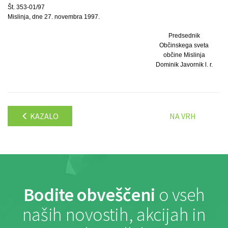
Št. 353-01/97
Mislinja, dne 27. novembra 1997.
Predsednik
Občinskega sveta
občine Mislinja
Dominik Javornik l. r.
KAZALO
NA VRH
Bodite obveščeni
o vseh
naših novostih, akcijah in