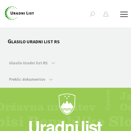
G
LASILO URADNI LIST RS
Glasilo Uradni list RS
Preklic dokumentov