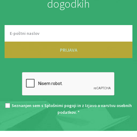
dogodkih
PRIJAVA
Seznanjen sem s
Splošnimi pogoji
in z
Izjavo o varstvu osebnih
podatkov
. *