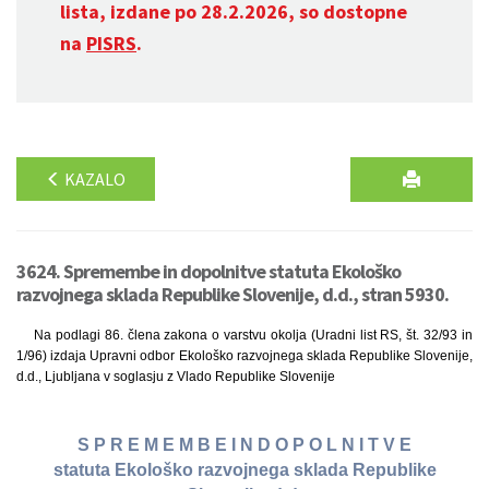
lista, izdane po 28.2.2026, so dostopne
na
PISRS
.
KAZALO
3624. Spremembe in dopolnitve statuta Ekološko
razvojnega sklada Republike Slovenije, d.d., stran 5930.
Na podlagi 86. člena zakona o varstvu okolja (Uradni list RS, št. 32/93 in
1/96) izdaja Upravni odbor Ekološko razvojnega sklada Republike Slovenije,
d.d., Ljubljana v soglasju z Vlado Republike Slovenije
S P R E M E M B E I N D O P O L N I T V E
statuta Ekološko razvojnega sklada Republike