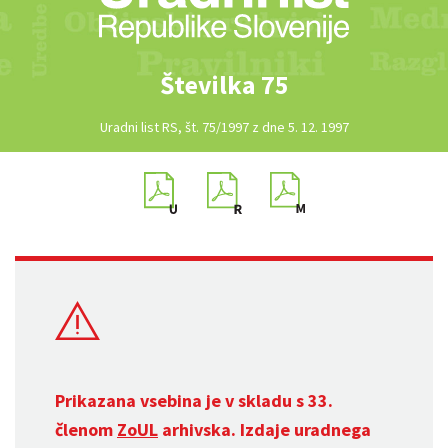
Številka 75
Uradni list RS, št. 75/1997 z dne 5. 12. 1997
Prikazana vsebina je v skladu s 33.
členom
ZoUL
arhivska. Izdaje uradnega