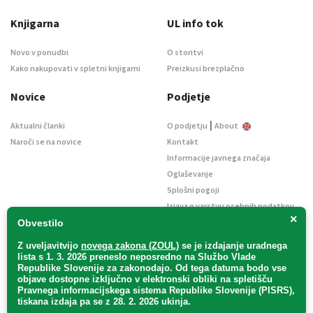
Knjigarna
UL info tok
Novo v ponudbi
O storitvi
Kako nakupovati v spletni knjigarni
Preizkusi brezplačno
Novice
Podjetje
|
Aktualni članki
O podjetju
About
Naroči se na novice
Kontakt
Informacije javnega značaja
Oglaševanje
Splošni pogoji
Izjava o varstvu osebnih podatkov
×
E-dražbe
Obvestilo
Z uveljavitvijo
novega zakona (ZOUL)
se je
izdajanje uradnega
lista s 1. 3. 2026 preneslo
neposredno
na Službo Vlade
Republike Slovenije za zakonodajo
. Od tega datuma bodo vse
objave dostopne izključno v elektronski obliki na spletišču
Pravnega informacijskega sistema Republike Slovenije (PISRS),
Uradni list d. o. o. – v likvidaciji / Vse pravice pridržane.
tiskana izdaja pa se z 28. 2. 2026 ukinja.
Pravna obvestila
/
Piškotki
/ Avtorji:
TriTim spletna agencija
v sodelovanju z