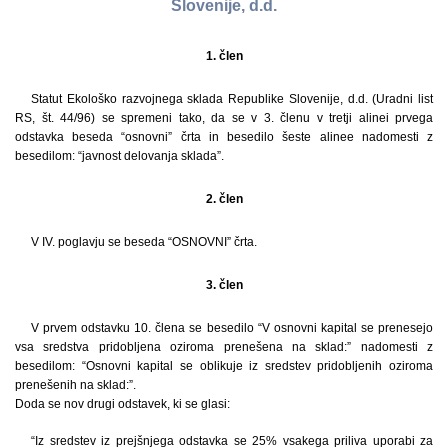
Slovenije, d.d.
1. člen
Statut Ekološko razvojnega sklada Republike Slovenije, d.d. (Uradni list
RS, št. 44/96) se spremeni tako, da se v 3. členu v tretji alinei prvega
odstavka beseda “osnovni” črta in besedilo šeste alinee nadomesti z
besedilom: “javnost delovanja sklada”.
2. člen
V IV. poglavju se beseda “OSNOVNI” črta.
3. člen
V prvem odstavku 10. člena se besedilo “V osnovni kapital se prenesejo
vsa sredstva pridobljena oziroma prenešena na sklad:” nadomesti z
besedilom: “Osnovni kapital se oblikuje iz sredstev pridobljenih oziroma
prenešenih na sklad:”.
Doda se nov drugi odstavek, ki se glasi:
“Iz sredstev iz prejšnjega odstavka se 25% vsakega priliva uporabi za