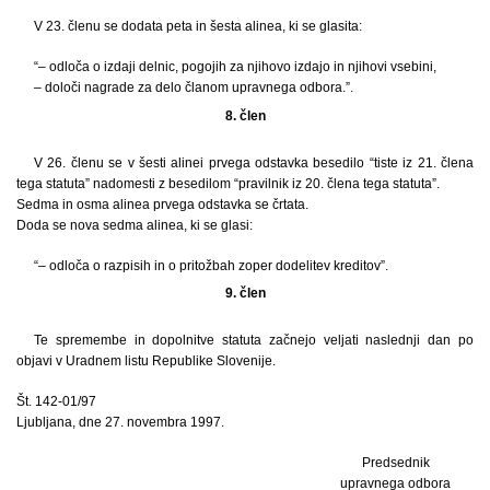
V 23. členu se dodata peta in šesta alinea, ki se glasita:
“– odloča o izdaji delnic, pogojih za njihovo izdajo in njihovi vsebini,
– določi nagrade za delo članom upravnega odbora.”.
8. člen
V 26. členu se v šesti alinei prvega odstavka besedilo “tiste iz 21. člena
tega statuta” nadomesti z besedilom “pravilnik iz 20. člena tega statuta”.
Sedma in osma alinea prvega odstavka se črtata.
Doda se nova sedma alinea, ki se glasi:
“– odloča o razpisih in o pritožbah zoper dodelitev kreditov”.
9. člen
Te spremembe in dopolnitve statuta začnejo veljati naslednji dan po
objavi v Uradnem listu Republike Slovenije.
Št. 142-01/97
Ljubljana, dne 27. novembra 1997.
Predsednik
upravnega odbora