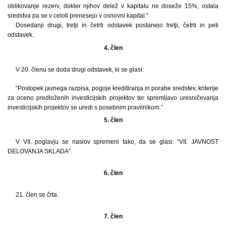
oblikovanje rezerv, dokler njihov delež v kapitalu ne doseže 15%, ostala
sredstva pa se v celoti prenesejo v osnovni kapital.”
Dosedanji drugi, tretji in četrti odstavek postanejo tretji, četrti in peti
odstavek.
4. člen
V 20. členu se doda drugi odstavek, ki se glasi:
“Postopek javnega razpisa, pogoje kreditiranja in porabe sredstev, kriterije
za oceno predloženih investicijskih projektov ter spremljavo uresničevanja
investicijskih projektov se uredi s posebnim pravilnikom.”
5. člen
V VII. poglavju se naslov spremeni tako, da se glasi: “VII. JAVNOST
DELOVANJA SKLADA”.
6. člen
21. člen se črta.
7. člen