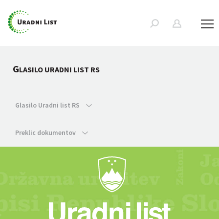
G
LASILO URADNI LIST RS
Glasilo Uradni list RS
Preklic dokumentov