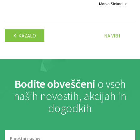
Marko Slokar l. r.
KAZALO
NA VRH
Bodite obveščeni
o vseh
naših novostih, akcijah in
dogodkih