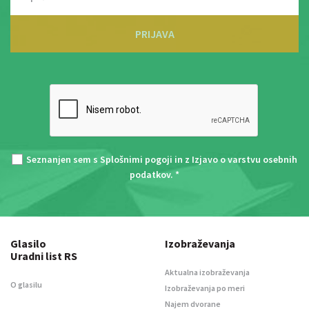
PRIJAVA
Seznanjen sem s
Splošnimi pogoji
in z
Izjavo o varstvu osebnih
podatkov
. *
Glasilo
Izobraževanja
Uradni list RS
Aktualna izobraževanja
O glasilu
Izobraževanja po meri
Najem dvorane