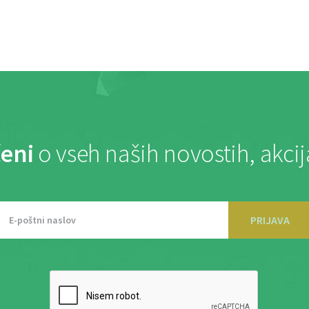
eni
o vseh naših novostih, akci
PRIJAVA