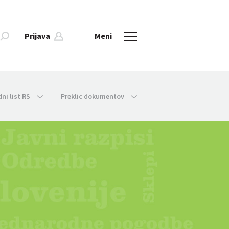
Prijava
Meni
dni list RS
Preklic dokumentov