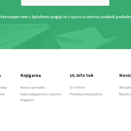
Seznanjen sem s
Splošnimi pogoji
in z
Izjavo o varstvu osebnih podatk
a
Knjigarna
UL info tok
Novi
vanja
Novo v ponudbi
O storitvi
Aktualn
meri
Kako nakupovati v spletni
Preizkusi brezplačno
Naroči 
knjigarni