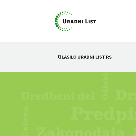
G
LASILO URADNI LIST RS