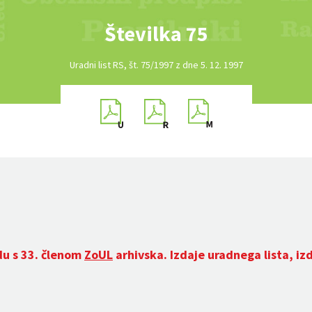
Številka 75
Uradni list RS, št. 75/1997 z dne 5. 12. 1997
du s 33. členom
ZoUL
arhivska. Izdaje uradnega lista, iz