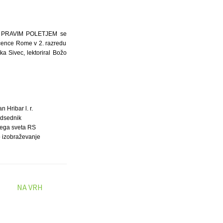
D PRAVIM POLETJEM se
učence Rome v 2. razredu
ka Sivec, lektoriral Božo
an Hribar l. r.
dsednik
ega sveta RS
o izobraževanje
NA VRH