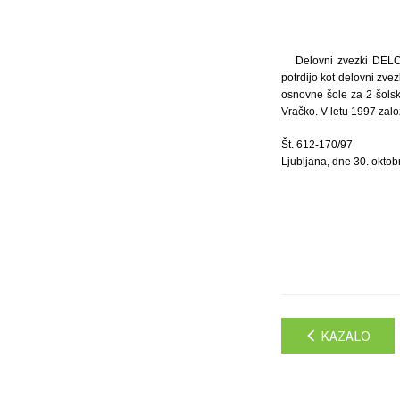
Delovni zvezki D
potrdijo kot delovni zv
osnovne šole za 2 šolski
Vračko. V letu 1997 zal
Št. 612-170/97
Ljubljana, dne 30. oktob
KAZALO