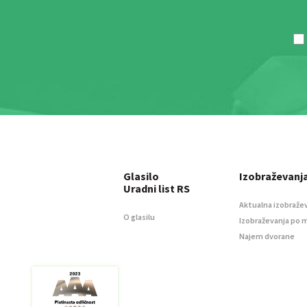
Glasilo
Izobraževanj
Uradni list RS
Aktualna izobraže
O glasilu
Izobraževanja po 
Najem dvorane