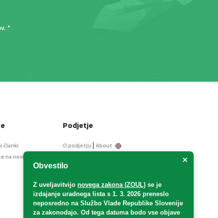
ov
. *
ce
Podjetje
|
i članki
O podjetju
About
se na novice
Kontakt
×
Obvestilo
Informacije javnega
značaja
Z uveljavitvijo
novega zakona (ZOUL)
se je
Oglaševanje
izdajanje uradnega lista s 1. 3. 2026 preneslo
Splošni pogoji
neposredno
na Službo Vlade Republike Slovenije
Izjava o varstvu osebnih
za zakonodajo
. Od tega datuma bodo vse objave