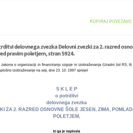
KOPIRAJ POVEZAVO
trditvi delovnega zvezka Delovni zvezki za 2. razred osno
ed pravim poletjem, stran 5924.
zakona o organizaciji in financiranju vzgoje in izobraževanja (Uradni list RS, št.
plošno izobraževanje na seji, dne 23. 10. 1997 sprejel
S K L E P
o potrditvi
delovnega zvezka
KI ZA 2. RAZRED OSNOVNE ŠOLE JESEN, ZIMA, POMLAD
POLETJEM,
ki ga je napisala