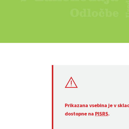
Prikazana vsebina je v skla
dostopne na
PISRS
.