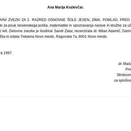
Ana Marija Kozlevčar.
ELOVNI ZVEZKI ZA 2. RAZRED OSNOVNE ŠOLE JESEN, ZIMA, POMLAD, PRE
ezki za pouk slovenskega jezika, matematike in spoznavanja narave in družbe za 
 leti. Delovne zvezke je ilustriral Sandi Zalar, recenzirala dr. Milan Adamič, Darin
ožila in izdala Tiskarna Novo mesto, Ragovska 7a, 8001 Novo mesto.
ra 1997.
dr. Marj
Pre
Strokovn
za splošn