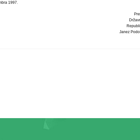
mbra 1997.
Pre
Držav
Republi
Janez Podobn