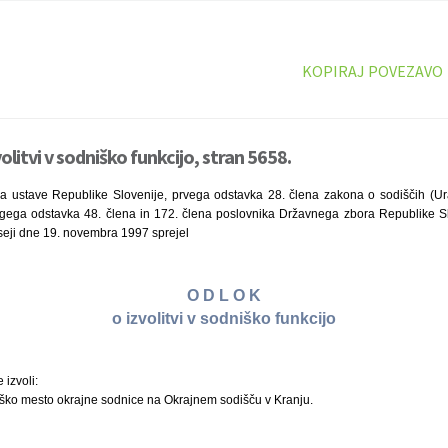
KOPIRAJ POVEZAVO
olitvi v sodniško funkcijo, stran 5658.
a ustave Republike Slovenije, prvega odstavka 28. člena zakona o sodiščih (Urad
gega odstavka 48. člena in 172. člena poslovnika Državnega zbora Republike Sl
seji dne 19. novembra 1997 sprejel
O D L O K
o izvolitvi v sodniško funkcijo
 izvoli:
ko mesto okrajne sodnice na Okrajnem sodišču v Kranju.