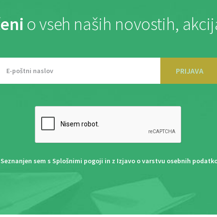
eni
o vseh naših novostih, akci
PRIJAVA
Seznanjen sem s
Splošnimi pogoji
in z
Izjavo o varstvu osebnih podatk