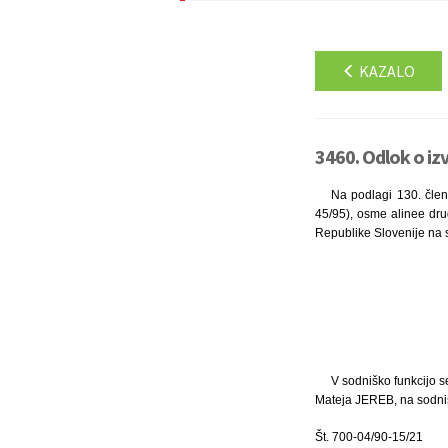
KAZALO
3460. Odlok o izv
Na podlagi 130. člen
45/95), osme alinee dru
Republike Slovenije na 
V sodniško funkcijo se
Mateja JEREB, na sodniš
Št. 700-04/90-15/21