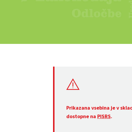
Prikazana vsebina je v skla
dostopne na
PISRS
.