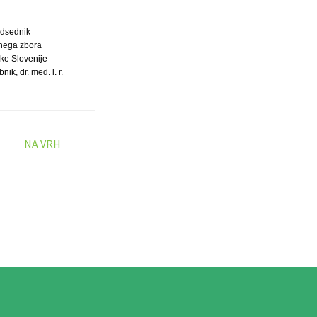
dsednik
nega zbora
ke Slovenije
ik, dr. med. l. r.
NA VRH