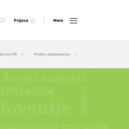
Prijava
Meni
dni list RS
Preklic dokumentov