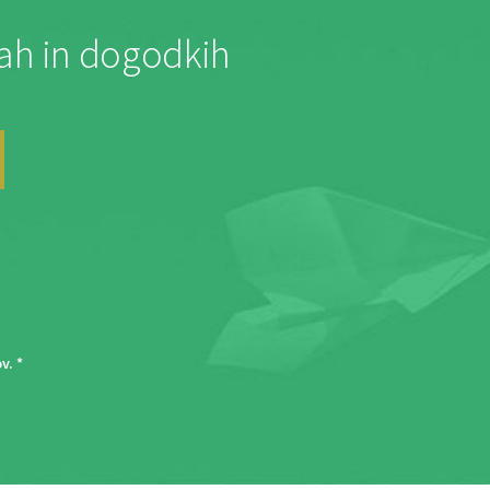
jah in dogodkih
ov
. *