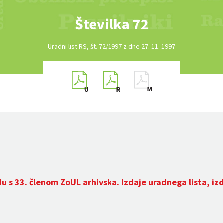
Številka 72
Uradni list RS, št. 72/1997 z dne 27. 11. 1997
du s 33. členom
ZoUL
arhivska. Izdaje uradnega lista, iz