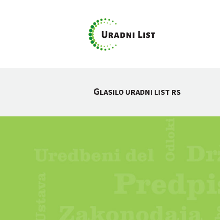
G
LASILO URADNI LIST RS