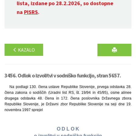
lista, izdane po 28.2.2026, so dostopne
na
PISRS
.
KAZALO
3456. Odlok o izvolitvi v sodniško funkcijo, stran 5657.
Na podlagi 130. člena ustave Republike Slovenije, prvega odstavka 28.
člena zakona o sodiščih (Uradni list RS, št. 19/94 in 45/95), osme alinee
drugega odstavka 48. člena in 172. člena poslovnika Državnega zbora
Republike Slovenije, je Državni zbor Republike Slovenije na seji dne 19.
novembra 1997 sprejel
O D L O K
o izvolitvi v sodniško funkcijo