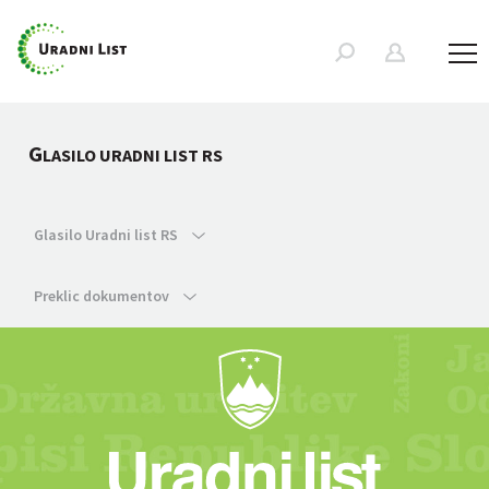
G
LASILO URADNI LIST RS
Glasilo Uradni list RS
Preklic dokumentov