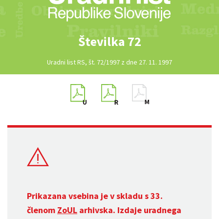
Številka 72
Uradni list RS, št. 72/1997 z dne 27. 11. 1997
Prikazana vsebina je v skladu s 33.
členom
ZoUL
arhivska. Izdaje uradnega