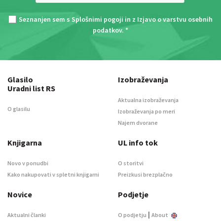
Seznanjen sem s
Splošnimi pogoji
in z
Izjavo o varstvu osebnih
podatkov
. *
Glasilo
Izobraževanja
Uradni list RS
Aktualna izobraževanja
O glasilu
Izobraževanja po meri
Najem dvorane
Knjigarna
UL info tok
Novo v ponudbi
O storitvi
Kako nakupovati v spletni knjigarni
Preizkusi brezplačno
Novice
Podjetje
|
Aktualni članki
O podjetju
About