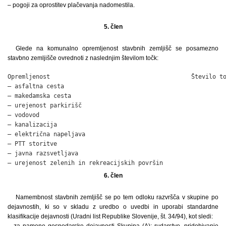
– pogoji za oprostitev plačevanja nadomestila.
5. člen
Glede na komunalno opremljenost stavbnih zemljišč se posamezno
stavbno zemljišče ovrednoti z naslednjim številom točk:
Opremljenost                                        Število to
– asfaltna cesta                                              
– makedamska cesta                                            
– urejenost parkirišč                                         
– vodovod                                                     
– kanalizacija                                                
– električna napeljava                                        
– PTT storitve                                                
– javna razsvetljava                                          
– urejenost zelenih in rekreacijskih površin                 
6. člen
Namembnost stavbnih zemljišč se po tem odloku razvršča v skupine po
dejavnostih, ki so v skladu z uredbo o uvedbi in uporabi standardne
klasifikacije dejavnosti (Uradni list Republike Slovenije, št. 34/94), kot sledi:
– za namene gospodarske dejavnosti Skupina (A): rudarstvo, pridobivanje