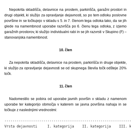
Nepokrita skladišča, delavnice na prostem, parkirišča, garažni prostori in
drugi objekti, ki služijo za opravljanje dejavnosti, so po tem odloku poslovne
površine in se točkujejo v skladu s 5. in 7. členom tega odloka tako, da se jih
glede na namembnost uporabe razvršča po 6. členu tega odloka, z izjemo
garažnih prostorov, ki služijo individualni rabi in se jih razvrsti v Skupino (F) –
stanovanjska namembnost.
10. člen
Za nepokrita skladišča, delavnice na prostem, parkirišča in druge objekte,
ki služijo za opravljanje dejavnosti se od skupnega števila točk odšteje 20%
točk.
11. člen
Nadomestilo se pobira od uporabe javnih površin v skladu z namenom
uporabe ter kategorijo območja v katerem se javna površina nahaja in se
točkuje z naslednjimi vrednostmi:
--------------------------------------------------------------
Vrsta dejavnosti     I. kategorija    II. kategorija    III. k