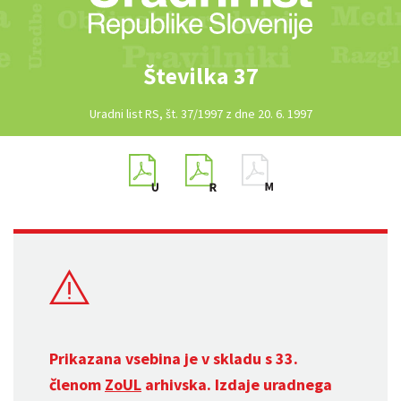
Številka 37
Uradni list RS, št. 37/1997 z dne 20. 6. 1997
Prikazana vsebina je v skladu s 33.
členom
ZoUL
arhivska. Izdaje uradnega