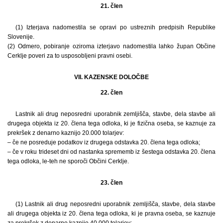
21. člen
(1) Izterjava nadomestila se opravi po ustreznih predpisih Republike
Slovenije.
(2) Odmero, pobiranje oziroma izterjavo nadomestila lahko župan Občine
Cerklje poveri za to usposobljeni pravni osebi.
VII. KAZENSKE DOLOČBE
22. člen
Lastnik ali drug neposredni uporabnik zemljišča, stavbe, dela stavbe ali
drugega objekta iz 20. člena tega odloka, ki je fizična oseba, se kaznuje za
prekršek z denarno kaznijo 20.000 tolarjev:
– če ne posreduje podatkov iz drugega odstavka 20. člena tega odloka;
– če v roku trideset dni od nastanka sprememb iz šestega odstavka 20. člena
tega odloka, le-teh ne sporoči Občini Cerklje.
23. člen
(1) Lastnik ali drug neposredni uporabnik zemljišča, stavbe, dela stavbe
ali drugega objekta iz 20. člena tega odloka, ki je pravna oseba, se kaznuje
za prekršek z denarno kaznijo 40.000 tolarjev: