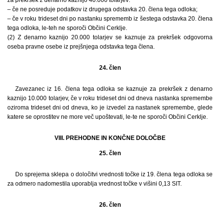
– če ne posreduje podatkov iz drugega odstavka 20. člena tega odloka;
– če v roku trideset dni po nastanku sprememb iz šestega odstavka 20. člena
tega odloka, le-teh ne sporoči Občini Cerklje.
(2) Z denarno kaznijo 20.000 tolarjev se kaznuje za prekršek odgovorna
oseba pravne osebe iz prejšnjega odstavka tega člena.
24. člen
Zavezanec iz 16. člena tega odloka se kaznuje za prekršek z denarno
kaznijo 10.000 tolarjev, če v roku trideset dni od dneva nastanka spremembe
oziroma trideset dni od dneva, ko je izvedel za nastanek spremembe, glede
katere se oprostitev ne more več upoštevati, le-te ne sporoči Občini Cerklje.
VIII. PREHODNE IN KONČNE DOLOČBE
25. člen
Do sprejema sklepa o določitvi vrednosti točke iz 19. člena tega odloka se
za odmero nadomestila uporablja vrednost točke v višini 0,13 SIT.
26. člen