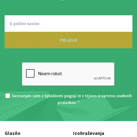
PRIJAVA
Seznanjen sem s
Splošnimi pogoji
in z
Izjavo o varstvu osebnih
podatkov
. *
Glasilo
Izobraževanja