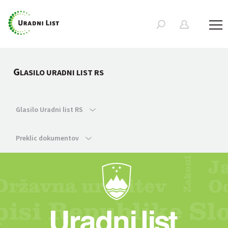
G
LASILO URADNI LIST RS
Glasilo Uradni list RS
Preklic dokumentov