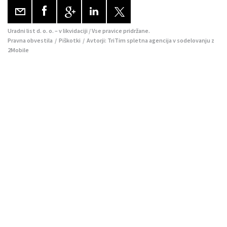
Uradni list d. o. o. – v likvidaciji / Vse pravice pridržane.
Pravna obvestila
/
Piškotki
/ Avtorji:
TriTim spletna agencija
v sodelovanju z
2Mobile