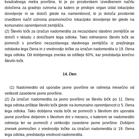
kvadratnega metra površine, ki je po prostorskem izvedbenem načrtu
določena za gradnjo oziroma za katero je pristojni organ izdal lokacijsko
dovoljenje in se določi glede na namembnost, ki jo določa prostorski
izvedbeni načrt oziroma pravnomočno lokacijsko dovoljenje ter glede na
komunalno opremljenost zemljišča.
(2) Število točk za izračun nadomestila za nezazidano stavbno zemljišče se
določi v skladu z določbami tega odloka. Tako odmerjeno število točk se
pomnoži s površino nezazidanega stavbnega zemljišča iz prejšnjega
odstavka tega člena in z vrednostjo točke za izračun nadomestila iz 19. člena
tega odloka. Od dobljenega zneska se odšteje 60%, kar predstavlja končno
število točk.
14. člen
(1) Nadomestilo od uporabe javne površine se odmerja mesečno od
velikosti zasedene javne površine.
(2) Za izračun nadomestila za javno površino se številu točk po 11. členu
tega odloka prišteje število točk glede na komunalno opremljenost iz 5. člena
tega odloka. Tako dobljena vsota točk se pomnoži s številom dni uporabe
javne površine deljenim s številom dni v mesecu, v katerem se nadomestilo
odmerja ter se pomnoži z velikostjo zasedene javne površine. Dobljeni
znesek pomnožen z vrednostjo točke za izračun nadomestila iz 19. člena
tega odloka, predstavlja vrednost nadomestila.