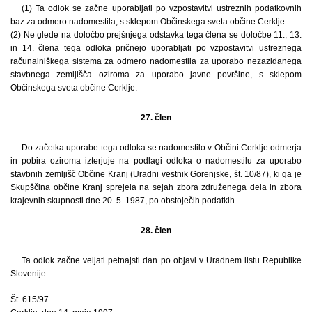
(1) Ta odlok se začne uporabljati po vzpostavitvi ustreznih podatkovnih
baz za odmero nadomestila, s sklepom Občinskega sveta občine Cerklje.
(2) Ne glede na določbo prejšnjega odstavka tega člena se določbe 11., 13.
in 14. člena tega odloka pričnejo uporabljati po vzpostavitvi ustreznega
računalniškega sistema za odmero nadomestila za uporabo nezazidanega
stavbnega zemljišča oziroma za uporabo javne površine, s sklepom
Občinskega sveta občine Cerklje.
27. člen
Do začetka uporabe tega odloka se nadomestilo v Občini Cerklje odmerja
in pobira oziroma izterjuje na podlagi odloka o nadomestilu za uporabo
stavbnih zemljišč Občine Kranj (Uradni vestnik Gorenjske, št. 10/87), ki ga je
Skupščina občine Kranj sprejela na sejah zbora združenega dela in zbora
krajevnih skupnosti dne 20. 5. 1987, po obstoječih podatkih.
28. člen
Ta odlok začne veljati petnajsti dan po objavi v Uradnem listu Republike
Slovenije.
Št. 615/97