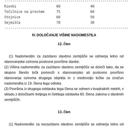
--------------------------------------------------------------
Kioski                    60               40                 
Točilnice na prostem      75               60                 
Stojnice                  60               50                 
Sejmišča                  70               30                 
-------------------------------------------------------------
IV. DOLOČANJE VIŠINE NADOMESTILA
12. člen
(1) Nadomestilo za zazidano stavbno zemljišče se odmerja letno od
stanovanjske oziroma poslovne površine stavbe.
(2) Višina nadomestila za zazidano stavbno zemljišče se določi tako, da se
skupno število točk pomnoži s stanovanjsko ali poslovno površino
stanovanja oziroma drugega objekta in z vrednostjo točke za izračun
nadomestila iz 19. člena tega odloka.
(3) Površina iz drugega odstavka tega člena se odmeri v kvadratnih metrih, v
skladu z določbami tretjega in četrtega odstavka 60. člena zakona o stavbnih
zemljiščih.
13. člen
(1) Nadomestilo za nezazidano stavbno zemljišče se odmerja letno od