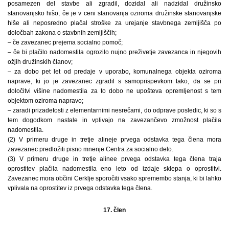
posamezen del stavbe ali zgradil, dozidal ali nadzidal družinsko
stanovanjsko hišo, če je v ceni stanovanja oziroma družinske stanovanjske
hiše ali neposredno plačal stroške za urejanje stavbnega zemljišča po
določbah zakona o stavbnih zemljiščih;
– če zavezanec prejema socialno pomoč;
– če bi plačilo nadomestila ogrozilo nujno preživetje zavezanca in njegovih
ožjih družinskih članov;
– za dobo pet let od predaje v uporabo, komunalnega objekta oziroma
naprave, ki jo je zavezanec zgradil s samoprispevkom tako, da se pri
določitvi višine nadomestila za to dobo ne upošteva opremljenost s tem
objektom oziroma napravo;
– zaradi prizadetosti z elementarnimi nesrečami, do odprave posledic, ki so s
tem dogodkom nastale in vplivajo na zavezančevo zmožnost plačila
nadomestila.
(2) V primeru druge in tretje alineje prvega odstavka tega člena mora
zavezanec predložiti pisno mnenje Centra za socialno delo.
(3) V primeru druge in tretje alinee prvega odstavka tega člena traja
oprostitev plačila nadomestila eno leto od izdaje sklepa o oprostitvi.
Zavezanec mora občini Cerklje sporočiti vsako spremembo stanja, ki bi lahko
vplivala na oprostitev iz prvega odstavka tega člena.
17. člen