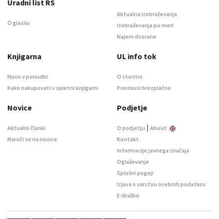
Uradni list RS
Aktualna izobraževanja
O glasilu
Izobraževanja po meri
Najem dvorane
Knjigarna
UL info tok
Novo v ponudbi
O storitvi
Kako nakupovati v spletni knjigarni
Preizkusi brezplačno
Novice
Podjetje
|
Aktualni članki
O podjetju
About
Naroči se na novice
Kontakt
Informacije javnega značaja
Oglaševanje
Splošni pogoji
Izjava o varstvu osebnih podatkov
E-dražbe