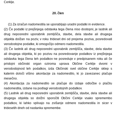
Cerklje.
20. člen
(1) Za izračun nadomestila se uporabljajo uradni podatki in evidence.
(2) Če podatki iz prejšnjega odstavka tega člena niso dostopni, je lastnik ali
drug neposredni uporabnik zemljišča, stavbe, dela stavbe ali drugega
objekta dolžan na poziv, v roku trideset dni od prejema poziva, posredovati
verodostojne podatke, ki omogočijo odmero nadomestila.
(3) Če lastnik ali drug neposredni uporabnik zemljišča, stavbe, dela stavbe
ali drugega objekta, ki po pozivu na posredovanje podatkov iz prejšnjega
odstavka tega člena teh podatkov ne posreduje v predpisanem roku ali če
pristojni občinski organ oziroma uprava Občine Cerklje dvomi v
verodostojnost teh podatkov, izda Občinski svet občine Cerklje sklep s
katerim določi višino akontacije za nadomestilo, ki jo zavezanec plačuje
mesečno.
(4) Akontacija za nadomestilo se plačuje do izdaje odločbe o plačilu
nadomestila, izdane na podlagi verodostojnih podatkov.
(5) Lastnik ali drug neposredni uporabnik zemljišča, stavbe, dela stavbe ali
drugega objekta so dolžni sporočiti Občini Cerklje vsako spremembo
podatkov, ki lahko vplivajo na zvišanje odmere nadomestila in sicer v
tridesetih dneh od nastanka spremembe.