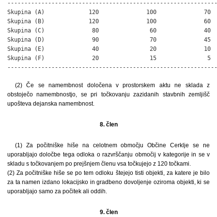
--------------------------------------------------------------
Skupina (A)             120              100              70  
Skupina (B)             120              100              60  
Skupina (C)              80               60              40  
Skupina (D)              90               70              45  
Skupina (E)              40               20              10  
Skupina (F)              20               15               5  
-------------------------------------------------------------
(2) Če se namembnost določena v prostorskem aktu ne sklada z
obstoječo namembnostjo, se pri točkovanju zazidanih stavbnih zemljišč
upošteva dejanska namembnost.
8. člen
(1) Za počitniške hiše na celotnem območju Občine Cerklje se ne
uporabljajo določbe tega odloka o razvrščanju območij v kategorije in se v
skladu s točkovanjem po prejšnjem členu vsa točkujejo z 120 točkami.
(2) Za počitniške hiše se po tem odloku štejejo tisti objekti, za katere je bilo
za ta namen izdano lokacijsko in gradbeno dovoljenje oziroma objekti, ki se
uporabljajo samo za počitek ali oddih.
9. člen