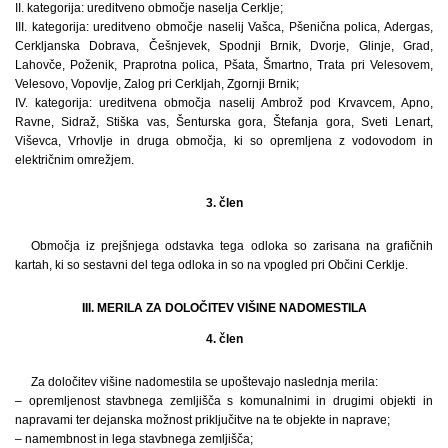
II. kategorija: ureditveno območje naselja Cerklje;
III. kategorija: ureditveno območje naselij Vašca, Pšenična polica, Adergas,
Cerkljanska Dobrava, Češnjevek, Spodnji Brnik, Dvorje, Glinje, Grad,
Lahovče, Poženik, Praprotna polica, Pšata, Šmartno, Trata pri Velesovem,
Velesovo, Vopovlje, Zalog pri Cerkljah, Zgornji Brnik;
IV. kategorija: ureditvena območja naselij Ambrož pod Krvavcem, Apno,
Ravne, Sidraž, Stiška vas, Šenturska gora, Štefanja gora, Sveti Lenart,
Viševca, Vrhovlje in druga območja, ki so opremljena z vodovodom in
električnim omrežjem.
3. člen
Območja iz prejšnjega odstavka tega odloka so zarisana na grafičnih
kartah, ki so sestavni del tega odloka in so na vpogled pri Občini Cerklje.
III. MERILA ZA DOLOČITEV VIŠINE NADOMESTILA
4. člen
Za določitev višine nadomestila se upoštevajo naslednja merila:
– opremljenost stavbnega zemljišča s komunalnimi in drugimi objekti in
napravami ter dejanska možnost priključitve na te objekte in naprave;
– namembnost in lega stavbnega zemljišča;