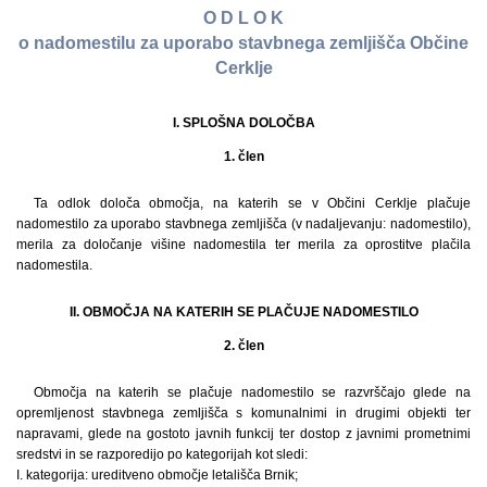
O D L O K
o nadomestilu za uporabo stavbnega zemljišča Občine
Cerklje
I. SPLOŠNA DOLOČBA
1. člen
Ta odlok določa območja, na katerih se v Občini Cerklje plačuje
nadomestilo za uporabo stavbnega zemljišča (v nadaljevanju: nadomestilo),
merila za določanje višine nadomestila ter merila za oprostitve plačila
nadomestila.
II. OBMOČJA NA KATERIH SE PLAČUJE NADOMESTILO
2. člen
Območja na katerih se plačuje nadomestilo se razvrščajo glede na
opremljenost stavbnega zemljišča s komunalnimi in drugimi objekti ter
napravami, glede na gostoto javnih funkcij ter dostop z javnimi prometnimi
sredstvi in se razporedijo po kategorijah kot sledi:
I. kategorija: ureditveno območje letališča Brnik;