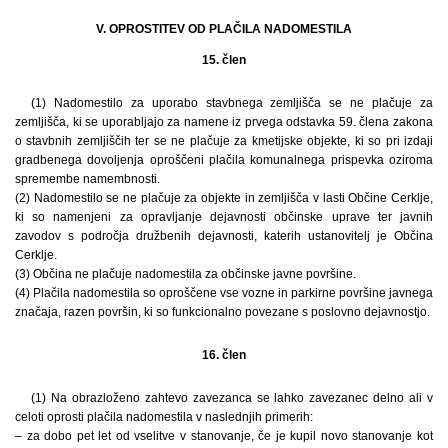
V. OPROSTITEV OD PLAČILA NADOMESTILA
15. člen
(1) Nadomestilo za uporabo stavbnega zemljišča se ne plačuje za
zemljišča, ki se uporabljajo za namene iz prvega odstavka 59. člena zakona
o stavbnih zemljiščih ter se ne plačuje za kmetijske objekte, ki so pri izdaji
gradbenega dovoljenja oproščeni plačila komunalnega prispevka oziroma
spremembe namembnosti.
(2) Nadomestilo se ne plačuje za objekte in zemljišča v lasti Občine Cerklje,
ki so namenjeni za opravljanje dejavnosti občinske uprave ter javnih
zavodov s področja družbenih dejavnosti, katerih ustanovitelj je Občina
Cerklje.
(3) Občina ne plačuje nadomestila za občinske javne površine.
(4) Plačila nadomestila so oproščene vse vozne in parkirne površine javnega
značaja, razen površin, ki so funkcionalno povezane s poslovno dejavnostjo.
16. člen
(1) Na obrazloženo zahtevo zavezanca se lahko zavezanec delno ali v
celoti oprosti plačila nadomestila v naslednjih primerih:
– za dobo pet let od vselitve v stanovanje, če je kupil novo stanovanje kot