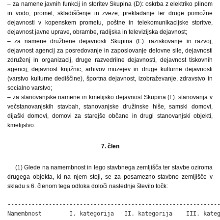
– za namene javnih funkcij in storitev Skupina (D): oskrba z elektriko plinom
in vodo, promet, skladiščenje in zveze, prekladanje ter druge pomožne
dejavnosti v kopenskem prometu, poštne in telekomunikacijske storitve,
dejavnost javne uprave, obrambe, radijska in televizijska dejavnost;
– za namene družbene dejavnosti Skupina (E): raziskovanje in razvoj,
dejavnost agencij za posredovanje in zaposlovanje delovne sile, dejavnosti
združenj in organizacij, druge razvedrilne dejavnosti, dejavnost tiskovnih
agencij, dejavnost knjižnic, arhivov muzejev in druge kulturne dejavnosti
(varstvo kulturne dediščine), športna dejavnost, izobraževanje, zdravstvo in
socialno varstvo;
– za stanovanjske namene in kmetijsko dejavnost Skupina (F): stanovanja v
večstanovanjskih stavbah, stanovanjske družinske hiše, samski domovi,
dijaški domovi, domovi za starejše občane in drugi stanovanjski objekti,
kmetijstvo.
7. člen
(1) Glede na namembnost in lego stavbnega zemljišča ter stavbe oziroma
drugega objekta, ki na njem stoji, se za posamezno stavbno zemljišče v
skladu s 6. členom tega odloka določi naslednje število točk:
--------------------------------------------------------------
Namembnost        I. kategorija   II. kategorija    III. kateg