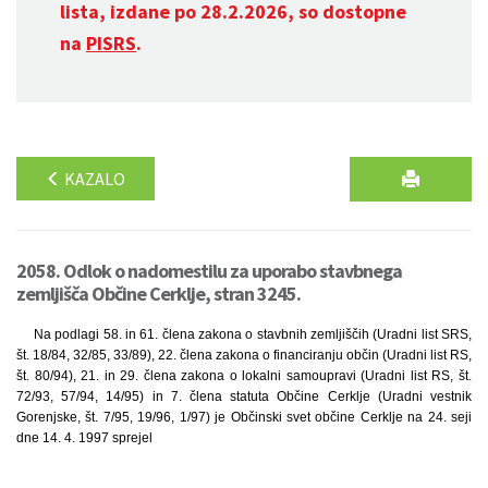
lista, izdane po 28.2.2026, so dostopne
na
PISRS
.
KAZALO
2058. Odlok o nadomestilu za uporabo stavbnega
zemljišča Občine Cerklje, stran 3245.
Na podlagi 58. in 61. člena zakona o stavbnih zemljiščih (Uradni list SRS,
št. 18/84, 32/85, 33/89), 22. člena zakona o financiranju občin (Uradni list RS,
št. 80/94), 21. in 29. člena zakona o lokalni samoupravi (Uradni list RS, št.
72/93, 57/94, 14/95) in 7. člena statuta Občine Cerklje (Uradni vestnik
Gorenjske, št. 7/95, 19/96, 1/97) je Občinski svet občine Cerklje na 24. seji
dne 14. 4. 1997 sprejel