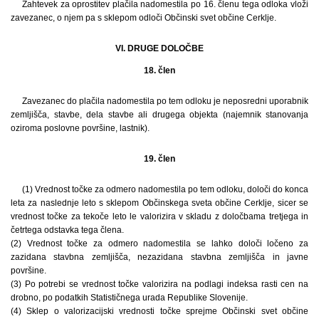
Zahtevek za oprostitev plačila nadomestila po 16. členu tega odloka vloži
zavezanec, o njem pa s sklepom odloči Občinski svet občine Cerklje.
VI. DRUGE DOLOČBE
18. člen
Zavezanec do plačila nadomestila po tem odloku je neposredni uporabnik
zemljišča, stavbe, dela stavbe ali drugega objekta (najemnik stanovanja
oziroma poslovne površine, lastnik).
19. člen
(1) Vrednost točke za odmero nadomestila po tem odloku, določi do konca
leta za naslednje leto s sklepom Občinskega sveta občine Cerklje, sicer se
vrednost točke za tekoče leto le valorizira v skladu z določbama tretjega in
četrtega odstavka tega člena.
(2) Vrednost točke za odmero nadomestila se lahko določi ločeno za
zazidana stavbna zemljišča, nezazidana stavbna zemljišča in javne
površine.
(3) Po potrebi se vrednost točke valorizira na podlagi indeksa rasti cen na
drobno, po podatkih Statističnega urada Republike Slovenije.
(4) Sklep o valorizacijski vrednosti točke sprejme Občinski svet občine