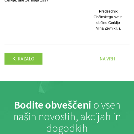
Cerklje, dne 14. maja 1997.
Predsednik
Občinskega sveta
občine Cerklje
Miha Zevnik l. r.
KAZALO
NA VRH
Bodite obveščeni
o vseh
naših novostih, akcijah in
dogodkih