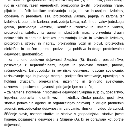
rud in kamnin, razen energetskih, proizvodnja tekstilij, proizvodnja hrane,
pijač in tobačnih izdelkov, proizvodnja usnja, obutve in usnjenih izdelkov,
obdelava in predelava lesa, proizvodnja vlaknin, papirja in kartona ter
izdelkov iz papirja in kartona, proizvodnja koksa, naftnih derivatov, jedrskega
goriva, proizvodnja kemikalij, kemičnih izdelkov in umetnih vlaken,
proizvodnja izdelkov iz gume in plastičnih mas, proizvodnja drugih
nekovinskih mineralnih izdelkov, proizvodnja kovin in kovinskih izdelkov,
proizvodnja strojev in naprav, proizvodnja vozil in plovil, proizvodnja
električne in optične opreme, proizvodnja pohištva in druge predelovalne
dejavnosti, gradbeništvo;
– za namene poslovne dejavnosti Skupina (B): finančno posredništvo,
poslovanje z nepremičninami, najem in poslovne storitve, pravne,
računovodske, knjigovodske in revizijske dejavnosti, davčno svetovanje,
raziskovanje trga in javnega mnenja, podjetniško svetovanje, upravljanje s
holding družbami, projektiranje, inženiring in tehnično svetovanje,
raznovrstne poslovne dejavnosti, prirejanje iger na srečo;
– za namene storitvene in trgovinske dejavnosti Skupina (C): lov, gozdarstvo,
trgovina, popravila motornih vozil in izdelkov široke porabe, gostinstvo,
storitve potovalnih agencij in organizatorjev potovanj in drugih prometnih
agencij, poizvedovalne dejavnosti in varovanje, filmska in video dejavnost,
čiščenje stavb, osebne storitve in storitve v gospodinjstvu, storitve javne
higiene, posamezne dejavnosti iz Skupine (A), ki se opravljajo kot obrtne
dejavnosti;