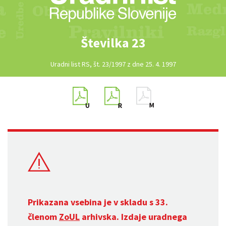
Številka 23
Uradni list RS, št. 23/1997 z dne 25. 4. 1997
Prikazana vsebina je v skladu s 33.
členom
ZoUL
arhivska. Izdaje uradnega