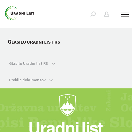
G
LASILO URADNI LIST RS
Glasilo Uradni list RS
Preklic dokumentov