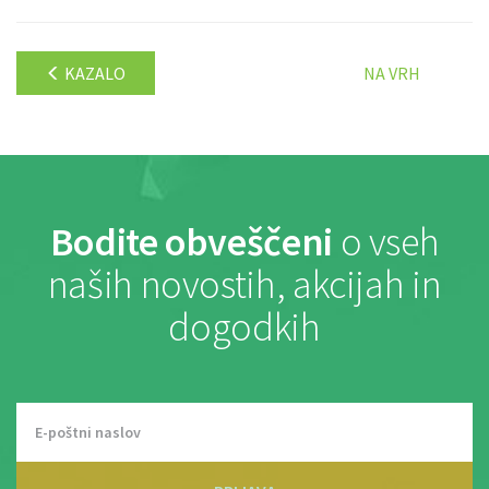
KAZALO
NA VRH
Bodite obveščeni
o vseh
naših novostih, akcijah in
dogodkih