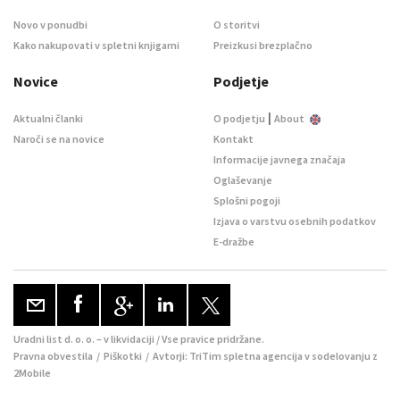
Novo v ponudbi
O storitvi
Kako nakupovati v spletni knjigarni
Preizkusi brezplačno
Novice
Podjetje
|
Aktualni članki
O podjetju
About
Naroči se na novice
Kontakt
Informacije javnega značaja
Oglaševanje
Splošni pogoji
Izjava o varstvu osebnih podatkov
E-dražbe
Uradni list d. o. o. – v likvidaciji / Vse pravice pridržane.
Pravna obvestila
/
Piškotki
/ Avtorji:
TriTim spletna agencija
v sodelovanju z
2Mobile