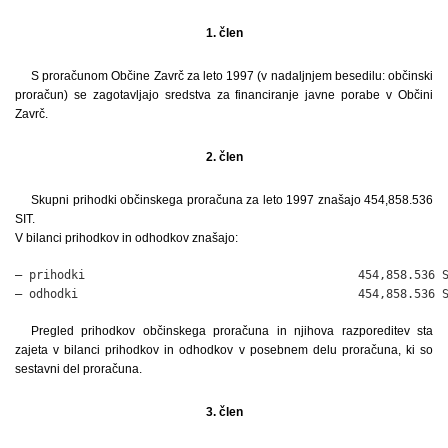
1. člen
S proračunom Občine Zavrč za leto 1997 (v nadaljnjem besedilu: občinski
proračun) se zagotavljajo sredstva za financiranje javne porabe v Občini
Zavrč.
2. člen
Skupni prihodki občinskega proračuna za leto 1997 znašajo 454,858.536
SIT.
V bilanci prihodkov in odhodkov znašajo:
– prihodki                                       454,858.536 S
– odhodki                                        454,858.536 
Pregled prihodkov občinskega proračuna in njihova razporeditev sta
zajeta v bilanci prihodkov in odhodkov v posebnem delu proračuna, ki so
sestavni del proračuna.
3. člen