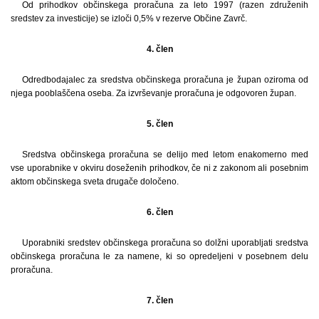
Od prihodkov občinskega proračuna za leto 1997 (razen združenih
sredstev za investicije) se izloči 0,5% v rezerve Občine Zavrč.
4. člen
Odredbodajalec za sredstva občinskega proračuna je župan oziroma od
njega pooblaščena oseba. Za izvrševanje proračuna je odgovoren župan.
5. člen
Sredstva občinskega proračuna se delijo med letom enakomerno med
vse uporabnike v okviru doseženih prihodkov, če ni z zakonom ali posebnim
aktom občinskega sveta drugače določeno.
6. člen
Uporabniki sredstev občinskega proračuna so dolžni uporabljati sredstva
občinskega proračuna le za namene, ki so opredeljeni v posebnem delu
proračuna.
7. člen