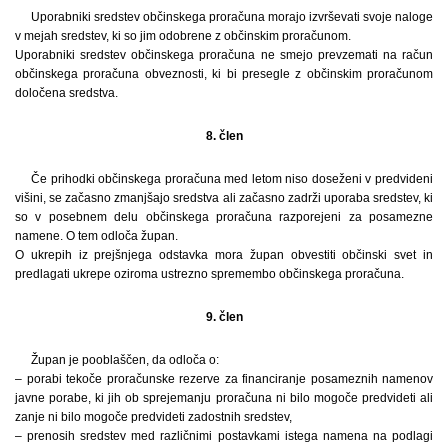
Uporabniki sredstev občinskega proračuna morajo izvrševati svoje naloge
v mejah sredstev, ki so jim odobrene z občinskim proračunom.
Uporabniki sredstev občinskega proračuna ne smejo prevzemati na račun
občinskega proračuna obveznosti, ki bi presegle z občinskim proračunom
določena sredstva.
8. člen
Če prihodki občinskega proračuna med letom niso doseženi v predvideni
višini, se začasno zmanjšajo sredstva ali začasno zadrži uporaba sredstev, ki
so v posebnem delu občinskega proračuna razporejeni za posamezne
namene. O tem odloča župan.
O ukrepih iz prejšnjega odstavka mora župan obvestiti občinski svet in
predlagati ukrepe oziroma ustrezno spremembo občinskega proračuna.
9. člen
Župan je pooblaščen, da odloča o:
– porabi tekoče proračunske rezerve za financiranje posameznih namenov
javne porabe, ki jih ob sprejemanju proračuna ni bilo mogoče predvideti ali
zanje ni bilo mogoče predvideti zadostnih sredstev,
– prenosih sredstev med različnimi postavkami istega namena na podlagi