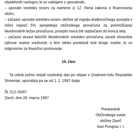
objektivnih razlogov, ki so usklajeni z uporabniki,
– uporabi sredstev rezerv za namene iz 12. člena zakona o financiranju
občin,
– začasni uporabi sredstev rezerv občine ali najetju kratkoročnega posojila v
višini največ 5% sprejetega občinskega proračuna za premoščanje
likvidnostnih težav proračuna; posojilo mora biti odplačano do konca leta,
– začasni vezavi tekočih likvidnostnih sredstev proračuna zaradi ohranitve
njihove realne vrednosti; o tem lahko pooblasti tudi druge osebe, ki so
odgovorne za finančno poslovanje.
10. člen
Ta odlok začne veljati naslednji dan po objavi v Uradnem listu Republike
Slovenije, uporablja pa se od 1. 1. 1997 dalje.
Št. 012-35/97
Zavrč, dne 28. marca 1997.
Predsednik
Občinskega sveta
občine Zavrč
Ivan Pongrac l. r.