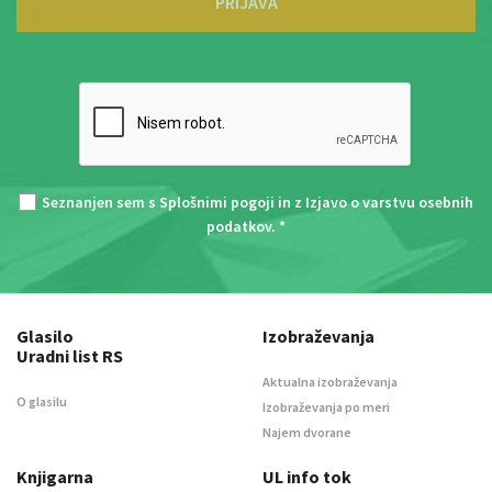
PRIJAVA
Seznanjen sem s
Splošnimi pogoji
in z
Izjavo o varstvu osebnih
podatkov
. *
Glasilo
Izobraževanja
Uradni list RS
Aktualna izobraževanja
O glasilu
Izobraževanja po meri
Najem dvorane
Knjigarna
UL info tok