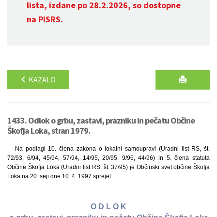
lista, izdane po 28.2.2026, so dostopne
na
PISRS
.
KAZALO
1433. Odlok o grbu, zastavi, prazniku in pečatu Občine
Škofja Loka, stran 1979.
Na podlagi 10. člena zakona o lokalni samoupravi (Uradni list RS, št.
72/93, 6/94, 45/94, 57/94, 14/95, 20/95, 9/96, 44/96) in 5. člena statuta
Občine Škofja Loka (Uradni list RS, št. 37/95) je Občinski svet občine Škofja
Loka na 20. seji dne 10. 4. 1997 sprejel
O D L O K