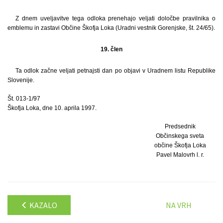
Z dnem uveljavitve tega odloka prenehajo veljati določbe pravilnika o
emblemu in zastavi Občine Škofja Loka (Uradni vestnik Gorenjske, št. 24/65).
19. člen
Ta odlok začne veljati petnajsti dan po objavi v Uradnem listu Republike
Slovenije.
Št. 013-1/97
Škofja Loka, dne 10. aprila 1997.
Predsednik
Občinskega sveta
občine Škofja Loka
Pavel Malovrh l. r.
KAZALO
NA VRH