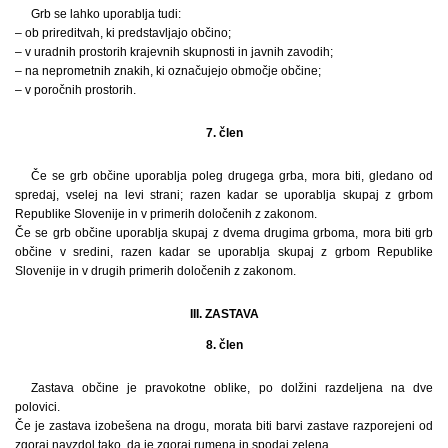
Grb se lahko uporablja tudi:
– ob prireditvah, ki predstavljajo občino;
– v uradnih prostorih krajevnih skupnosti in javnih zavodih;
– na neprometnih znakih, ki označujejo območje občine;
– v poročnih prostorih.
7. člen
Če se grb občine uporablja poleg drugega grba, mora biti, gledano od
spredaj, vselej na levi strani; razen kadar se uporablja skupaj z grbom
Republike Slovenije in v primerih določenih z zakonom.
Če se grb občine uporablja skupaj z dvema drugima grboma, mora biti grb
občine v sredini, razen kadar se uporablja skupaj z grbom Republike
Slovenije in v drugih primerih določenih z zakonom.
III. ZASTAVA
8. člen
Zastava občine je pravokotne oblike, po dolžini razdeljena na dve
polovici.
Če je zastava izobešena na drogu, morata biti barvi zastave razporejeni od
zgoraj navzdol tako, da je zgoraj rumena in spodaj zelena.