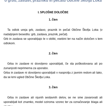
o grbu, zastavi, prazniku in pečatu Občine Škofja Loka
I. SPLOŠNE DOLOČBE
1. člen
Ta odlok ureja grb, zastavo, praznik in pečat Občine Škofja Loka (v
nadaljnjem besedilu: grb, zastava, praznik, pečat).
Grb in zastava se uporabljajo le v obliki, vsebini ter na način določen s tem
odlokom.
2. člen
Grba in zastave ni dovoljeno uporabljati, če sta poškodovana ali po
zunanjosti neprimerna za uporabo.
Grba in zastave ni dovoljeno uporabljati v nasprotju z javnim redom ali tako,
da se krni ugled Občine Škofja Loka.
3. člen
Grba in zastave ali njunih sestavnih delov, se ne sme zavarovati ali
uporabljati kot znamko, model oziroma vzorec ter za označevanje blaga ali