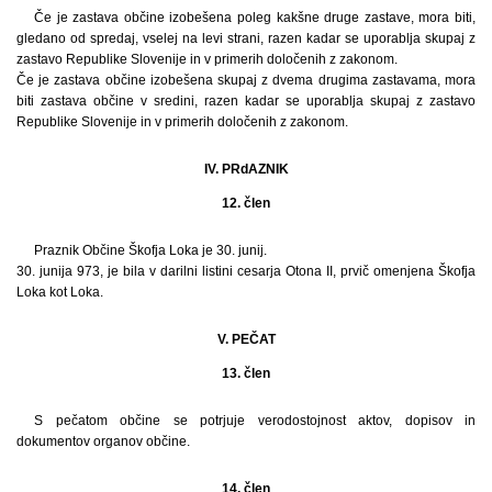
Če je zastava občine izobešena poleg kakšne druge zastave, mora biti,
gledano od spredaj, vselej na levi strani, razen kadar se uporablja skupaj z
zastavo Republike Slovenije in v primerih določenih z zakonom.
Če je zastava občine izobešena skupaj z dvema drugima zastavama, mora
biti zastava občine v sredini, razen kadar se uporablja skupaj z zastavo
Republike Slovenije in v primerih določenih z zakonom.
IV. PRdAZNIK
12. člen
Praznik Občine Škofja Loka je 30. junij.
30. junija 973, je bila v darilni listini cesarja Otona II, prvič omenjena Škofja
Loka kot Loka.
V. PEČAT
13. člen
S pečatom občine se potrjuje verodostojnost aktov, dopisov in
dokumentov organov občine.
14. člen