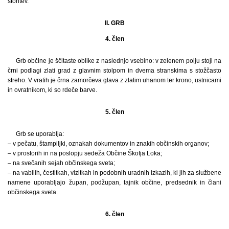
storitev.
II. GRB
4. člen
Grb občine je ščitaste oblike z naslednjo vsebino: v zelenem polju stoji na
črni podlagi zlati grad z glavnim stolpom in dvema stranskima s stožčasto
streho. V vratih je črna zamorčeva glava z zlatim uhanom ter krono, ustnicami
in ovratnikom, ki so rdeče barve.
5. člen
Grb se uporablja:
– v pečatu, štampiljki, oznakah dokumentov in znakih občinskih organov;
– v prostorih in na poslopju sedeža Občine Škofja Loka;
– na svečanih sejah občinskega sveta;
– na vabilih, čestitkah, vizitkah in podobnih uradnih izkazih, ki jih za službene
namene uporabljajo župan, podžupan, tajnik občine, predsednik in člani
občinskega sveta.
6. člen