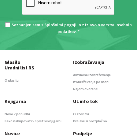
Seznanjen sem s
Splošnimi pogoji
in z
Izjavo o varstvu osebnih
podatkov
. *
Glasilo
Izobraževanja
Uradni list RS
Aktualna izobraževanja
O glasilu
Izobraževanja po meri
Najem dvorane
Knjigarna
UL info tok
Novo v ponudbi
O storitvi
Kako nakupovati v spletni knjigarni
Preizkusi brezplačno
Novice
Podjetje