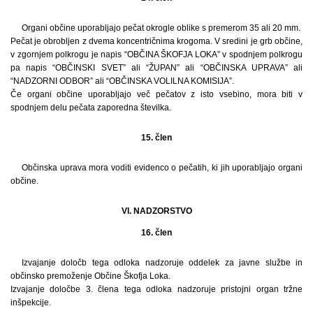
Organi občine uporabljajo pečat okrogle oblike s premerom 35 ali 20 mm.
Pečat je obrobljen z dvema koncentričnima krogoma. V sredini je grb občine,
v zgornjem polkrogu je napis “OBČINA ŠKOFJA LOKA” v spodnjem polkrogu
pa napis “OBČINSKI SVET” ali “ŽUPAN” ali “OBČINSKA UPRAVA” ali
“NADZORNI ODBOR” ali “OBČINSKA VOLILNA KOMISIJA”.
Če organi občine uporabljajo več pečatov z isto vsebino, mora biti v
spodnjem delu pečata zaporedna številka.
15. člen
Občinska uprava mora voditi evidenco o pečatih, ki jih uporabljajo organi
občine.
VI. NADZORSTVO
16. člen
Izvajanje določb tega odloka nadzoruje oddelek za javne službe in
občinsko premoženje Občine Škofja Loka.
Izvajanje določbe 3. člena tega odloka nadzoruje pristojni organ tržne
inšpekcije.