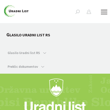
G
LASILO URADNI LIST RS
Glasilo Uradni list RS
Preklic dokumentov