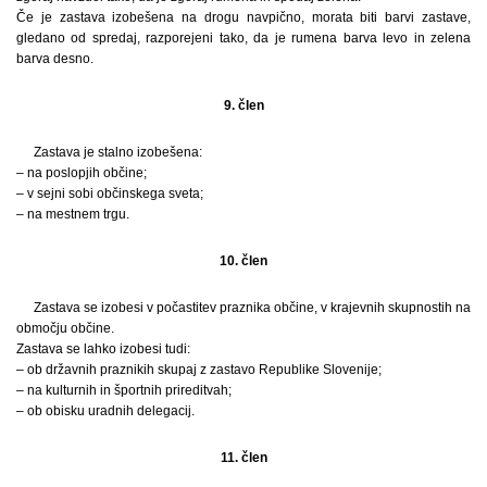
Če je zastava izobešena na drogu navpično, morata biti barvi zastave,
gledano od spredaj, razporejeni tako, da je rumena barva levo in zelena
barva desno.
9. člen
Zastava je stalno izobešena:
– na poslopjih občine;
– v sejni sobi občinskega sveta;
– na mestnem trgu.
10. člen
Zastava se izobesi v počastitev praznika občine, v krajevnih skupnostih na
območju občine.
Zastava se lahko izobesi tudi:
– ob državnih praznikih skupaj z zastavo Republike Slovenije;
– na kulturnih in športnih prireditvah;
– ob obisku uradnih delegacij.
11. člen