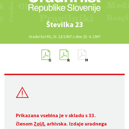
Številka 23
Uradni list RS, št. 23/1997 z dne 25. 4. 1997
Prikazana vsebina je v skladu s 33.
členom
ZoUL
arhivska. Izdaje uradnega