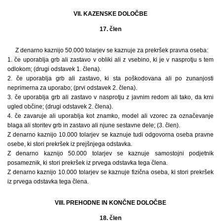
VII. KAZENSKE DOLOČBE
17. člen
Z denarno kaznijo 50.000 tolarjev se kaznuje za prekršek pravna oseba:
1. če uporablja grb ali zastavo v obliki ali z vsebino, ki je v nasprotju s tem
odlokom; (drugi odstavek 1. člena).
2. če uporablja grb ali zastavo, ki sta poškodovana ali po zunanjosti
neprimerna za uporabo; (prvi odstavek 2. člena).
3. če uporablja grb ali zastavo v nasprotju z javnim redom ali tako, da krni
ugled občine; (drugi odstavek 2. člena).
4. če zavaruje ali uporablja kot znamko, model ali vzorec za označevanje
blaga ali storitev grb in zastavo ali njune sestavne dele; (3. člen).
Z denarno kaznijo 10.000 tolarjev se kaznuje tudi odgovorna oseba pravne
osebe, ki stori prekršek iz prejšnjega odstavka.
Z denarno kaznijo 50.000 tolarjev se kaznuje samostojni podjetnik
posameznik, ki stori prekršek iz prvega odstavka tega člena.
Z denarno kaznijo 10.000 tolarjev se kaznuje fizična oseba, ki stori prekršek
iz prvega odstavka tega člena.
VIII. PREHODNE IN KONČNE DOLOČBE
18. člen