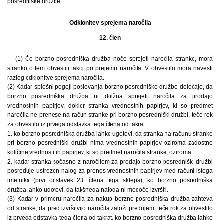
posredniške družbe.
Odklonitev sprejema naročila
12. člen
(1) Če borzno posredniška družba noče sprejeti naročila stranke, mora
stranko o tem obvestiti takoj po prejemu naročila. V obvestilu mora navesti
razlog odklonitve sprejema naročila.
(2) Kadar splošni pogoji poslovanja borzno posredniške družbe določajo, da
borzno posredniška družba ni dolžna sprejeti naročila za prodajo
vrednostnih papirjev, dokler stranka vrednostnih papirjev, ki so predmet
naročila ne prenese na račun stranke pri borzno posredniški družbi, teče rok
za obvestilo iz prvega odstavka tega člena od takrat:
1. ko borzno posredniška družba lahko ugotovi, da stranka na računu stranke
pri borzno posredniški družbi nima vrednostnih papirjev oziroma zadostne
količine vrednostnih papirjev, ki so predmet naročila stranke; oziroma
2. kadar stranka sočasno z naročilom za prodajo borzno posredniški družbi
posreduje ustrezen nalog za prenos vrednostnih papirjev med računi istega
imetnika (prvi odstavek 23. člena tega sklepa), ko borzno posredniška
družba lahko ugotovi, da takšnega naloga ni mogoče izvršiti.
(3) Kadar v primeru naročila za nakup borzno posredniška družba zahteva
od stranke, da pred izvršitvijo naročila založi predujem, teče rok za obvestilo
iz prvega odstavka tega člena od takrat, ko borzno posredniška družba lahko