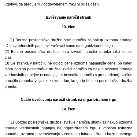
ugotovi, da predujem v dogovorjenem roku ni bil založen.
Izvrševanje naročil strank
13. člen
(1) Borzno posredniška družbe sme naročila za nakup oziroma prodajo
tržnih vrednostnih papirjev izvrševati samo na organiziranem trgu.
(2) Borzno posredniška družba mora izvršiti naročilo stranke tako kot se
glasi.
(3) Če stranka v naročilu ne določi cene oziroma najmanjše cene, po kateri
mora borzno posredniška družba izvršiti naročilo za nakup oziroma prodajo
vrednostnih papirjev (v nadaljnjem besedilu: naročilo s preudarkom), takšno
naročilo preneha veljati z iztekom dne, ko ga je borzno posredniška družba
prejela.
Način izvrševanja naročil strank na organiziranem trgu
14. člen
(1) Borzno posredniška družba izvršuje naročila strank za nakup oziroma
prodajo vrednostnih papirjev na organiziranem trgu z vnosom ustrezne
ponudbe oziroma povpraševanja v centralno informatizirano bazo borznega