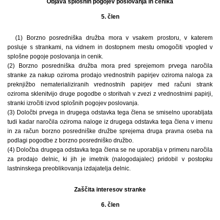
Objava splošnih pogojev poslovanja in cenika
5. člen
(1) Borzno posredniška družba mora v vsakem prostoru, v katerem
posluje s strankami, na vidnem in dostopnem mestu omogočiti vpogled v
splošne pogoje poslovanja in cenik.
(2) Borzno posredniška družba mora pred sprejemom prvega naročila
stranke za nakup oziroma prodajo vrednostnih papirjev oziroma naloga za
preknjižbo nematerializiranih vrednostnih papirjev med računi strank
oziroma sklenitvijo druge pogodbe o storitvah v zvezi z vrednostnimi papirji,
stranki izročiti izvod splošnih pogojev poslovanja.
(3) Določbi prvega in drugega odstavka tega člena se smiselno uporabljata
tudi kadar naročila oziroma naloge iz drugega odstavka tega člena v imenu
in za račun borzno posredniške družbe sprejema druga pravna oseba na
podlagi pogodbe z borzno posredniško družbo.
(4) Določba drugega odstavka tega člena se ne uporablja v primeru naročila
za prodajo delnic, ki jih je imetnik (nalogodajalec) pridobil v postopku
lastninskega preoblikovanja izdajatelja delnic.
Zaščita interesov stranke
6. člen