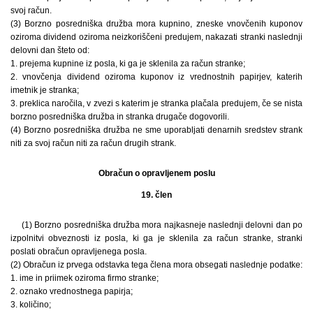
svoj račun.
(3) Borzno posredniška družba mora kupnino, zneske vnovčenih kuponov
oziroma dividend oziroma neizkoriščeni predujem, nakazati stranki naslednji
delovni dan šteto od:
1. prejema kupnine iz posla, ki ga je sklenila za račun stranke;
2. vnovčenja dividend oziroma kuponov iz vrednostnih papirjev, katerih
imetnik je stranka;
3. preklica naročila, v zvezi s katerim je stranka plačala predujem, če se nista
borzno posredniška družba in stranka drugače dogovorili.
(4) Borzno posredniška družba ne sme uporabljati denarnih sredstev strank
niti za svoj račun niti za račun drugih strank.
Obračun o opravljenem poslu
19. člen
(1) Borzno posredniška družba mora najkasneje naslednji delovni dan po
izpolnitvi obveznosti iz posla, ki ga je sklenila za račun stranke, stranki
poslati obračun opravljenega posla.
(2) Obračun iz prvega odstavka tega člena mora obsegati naslednje podatke:
1. ime in priimek oziroma firmo stranke;
2. oznako vrednostnega papirja;
3. količino;