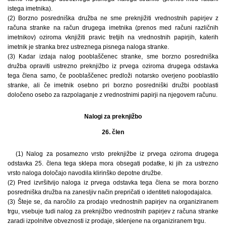
istega imetnika).
(2) Borzno posredniška družba ne sme preknjižiti vrednostnih papirjev z
računa stranke na račun drugega imetnika (prenos med računi različnih
imetnikov) oziroma vknjižiti pravic tretjih na vrednostnih papirjih, katerih
imetnik je stranka brez ustreznega pisnega naloga stranke.
(3) Kadar izdaja nalog pooblaščenec stranke, sme borzno posredniška
družba opraviti ustrezno preknjižbo iz prvega oziroma drugega odstavka
tega člena samo, če pooblaščenec predloži notarsko overjeno pooblastilo
stranke, ali če imetnik osebno pri borzno posredniški družbi pooblasti
določeno osebo za razpolaganje z vrednostnimi papirji na njegovem računu.
Nalogi za preknjižbo
26. člen
(1) Nalog za posamezno vrsto preknjižbe iz prvega oziroma drugega
odstavka 25. člena tega sklepa mora obsegati podatke, ki jih za ustrezno
vrsto naloga določajo navodila klirinško depotne družbe.
(2) Pred izvršitvijo naloga iz prvega odstavka tega člena se mora borzno
posredniška družba na zanesljiv način prepričati o identiteti nalogodajalca.
(3) Šteje se, da naročilo za prodajo vrednostnih papirjev na organiziranem
trgu, vsebuje tudi nalog za preknjižbo vrednostnih papirjev z računa stranke
zaradi izpolnitve obveznosti iz prodaje, sklenjene na organiziranem trgu.