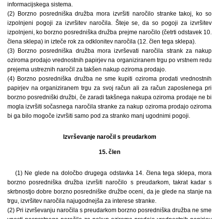
informacijskega sistema.
(2) Borzno posredniška družba mora izvršiti naročilo stranke takoj, ko so
izpolnjeni pogoji za izvršitev naročila. Šteje se, da so pogoji za izvršitev
izpolnjeni, ko borzno posredniška družba prejme naročilo (četrti odstavek 10.
člena sklepa) in izteče rok za odklonitev naročila (12. člen tega sklepa).
(3) Borzno posredniška družba mora izvrševati naročila strank za nakup
oziroma prodajo vrednostnih papirjev na organiziranem trgu po vrstnem redu
prejema ustreznih naročil za takšen nakup oziroma prodajo.
(4) Borzno posredniška družba ne sme kupiti oziroma prodati vrednostnih
papirjev na organiziranem trgu za svoj račun ali za račun zaposlenega pri
borzno posredniški družbi, če zaradi takšnega nakupa oziroma prodaje ne bi
mogla izvršiti sočasnega naročila stranke za nakup oziroma prodajo oziroma
bi ga bilo mogoče izvršiti samo pod za stranko manj ugodnimi pogoji.
Izvrševanje naročil s preudarkom
15. člen
(1) Ne glede na določbo drugega odstavka 14. člena tega sklepa, mora
borzno posredniška družba izvršiti naročilo s preudarkom, takrat kadar s
skrbnostjo dobre borzno posredniške družbe oceni, da je glede na stanje na
trgu, izvršitev naročila najugodnejša za interese stranke.
(2) Pri izvrševanju naročila s preudarkom borzno posredniška družba ne sme