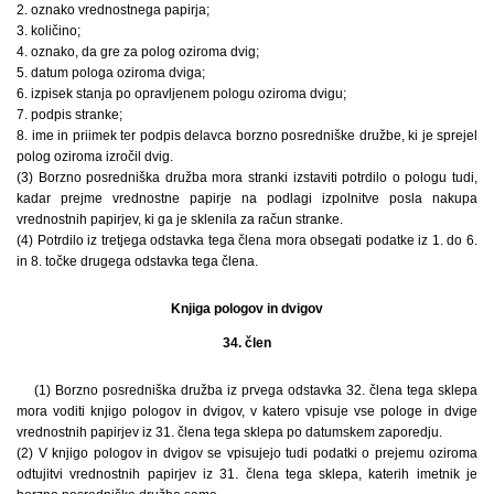
2. oznako vrednostnega papirja;
3. količino;
4. oznako, da gre za polog oziroma dvig;
5. datum pologa oziroma dviga;
6. izpisek stanja po opravljenem pologu oziroma dvigu;
7. podpis stranke;
8. ime in priimek ter podpis delavca borzno posredniške družbe, ki je sprejel
polog oziroma izročil dvig.
(3) Borzno posredniška družba mora stranki izstaviti potrdilo o pologu tudi,
kadar prejme vrednostne papirje na podlagi izpolnitve posla nakupa
vrednostnih papirjev, ki ga je sklenila za račun stranke.
(4) Potrdilo iz tretjega odstavka tega člena mora obsegati podatke iz 1. do 6.
in 8. točke drugega odstavka tega člena.
Knjiga pologov in dvigov
34. člen
(1) Borzno posredniška družba iz prvega odstavka 32. člena tega sklepa
mora voditi knjigo pologov in dvigov, v katero vpisuje vse pologe in dvige
vrednostnih papirjev iz 31. člena tega sklepa po datumskem zaporedju.
(2) V knjigo pologov in dvigov se vpisujejo tudi podatki o prejemu oziroma
odtujitvi vrednostnih papirjev iz 31. člena tega sklepa, katerih imetnik je