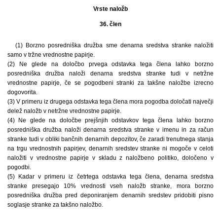
Vrste naložb
36. člen
(1) Borzno posredniška družba sme denarna sredstva stranke naložiti
samo v tržne vrednostne papirje.
(2) Ne glede na določbo prvega odstavka tega člena lahko borzno
posredniška družba naloži denarna sredstva stranke tudi v netržne
vrednostne papirje, če se pogodbeni stranki za takšne naložbe izrecno
dogovorita.
(3) V primeru iz drugega odstavka tega člena mora pogodba določati največji
delež naložb v netržne vrednostne papirje.
(4) Ne glede na določbe prejšnjih odstavkov tega člena lahko borzno
posredniška družba naloži denarna sredstva stranke v imenu in za račun
stranke tudi v obliki bančnih denarnih depozitov, če zaradi trenutnega stanja
na trgu vrednostnih papirjev, denarnih sredstev stranke ni mogoče v celoti
naložiti v vrednostne papirje v skladu z naložbeno politiko, določeno v
pogodbi.
(5) Kadar v primeru iz četrtega odstavka tega člena, denarna sredstva
stranke presegajo 10% vrednosti vseh naložb stranke, mora borzno
posredniška družba pred deponiranjem denarnih sredstev pridobiti pisno
soglasje stranke za takšno naložbo.