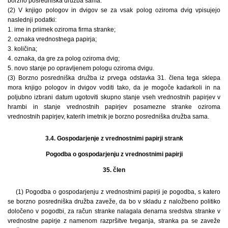
borzno posredniška družba sama.
(2) V knjigo pologov in dvigov se za vsak polog oziroma dvig vpisujejo
naslednji podatki:
1. ime in priimek oziroma firma stranke;
2. oznaka vrednostnega papirja;
3. količina;
4. oznaka, da gre za polog oziroma dvig;
5. novo stanje po opravljenem pologu oziroma dvigu.
(3) Borzno posredniška družba iz prvega odstavka 31. člena tega sklepa
mora knjigo pologov in dvigov voditi tako, da je mogoče kadarkoli in na
poljubno izbrani datum ugotoviti skupno stanje vseh vrednostnih papirjev v
hrambi in stanje vrednostnih papirjev posamezne stranke oziroma
vrednostnih papirjev, katerih imetnik je borzno posredniška družba sama.
3.4. Gospodarjenje z vrednostnimi papirji strank
Pogodba o gospodarjenju z vrednostnimi papirji
35. člen
(1) Pogodba o gospodarjenju z vrednostnimi papirji je pogodba, s katero
se borzno posredniška družba zaveže, da bo v skladu z naložbeno politiko
določeno v pogodbi, za račun stranke nalagala denarna sredstva stranke v
vrednostne papirje z namenom razpršitve tveganja, stranka pa se zaveže