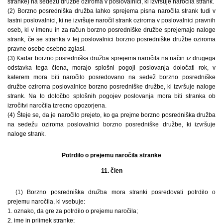
stranke) na sedežu družbe oziroma v poslovalnici, ki izvršuje naročila strank.
(2) Borzno posredniška družba lahko sprejema pisna naročila strank tudi v
lastni poslovalnici, ki ne izvršuje naročil strank oziroma v poslovalnici pravnih
oseb, ki v imenu in za račun borzno posredniške družbe sprejemajo naloge
strank, če se stranka v tej poslovalnici borzno posredniške družbe oziroma
pravne osebe osebno zglasi.
(3) Kadar borzno posredniška družba sprejema naročila na način iz drugega
odstavka tega člena, morajo splošni pogoji poslovanja določati rok, v
katerem mora biti naročilo posredovano na sedež borzno posredniške
družbe oziroma poslovalnice borzno posredniške družbe, ki izvršuje naloge
strank. Na to določbo splošnih pogojev poslovanja mora biti stranka ob
izročitvi naročila izrecno opozorjena.
(4) Šteje se, da je naročilo prejeto, ko ga prejme borzno posredniška družba
na sedežu oziroma poslovalnici borzno posredniške družbe, ki izvršuje
naloge strank.
Potrdilo o prejemu naročila stranke
11. člen
(1) Borzno posredniška družba mora stranki posredovati potrdilo o
prejemu naročila, ki vsebuje:
1. oznako, da gre za potrdilo o prejemu naročila;
2. ime in priimek stranke;