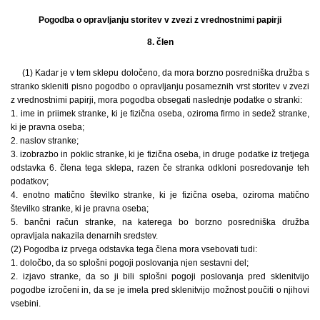
Pogodba o opravljanju storitev v zvezi z vrednostnimi papirji
8. člen
(1) Kadar je v tem sklepu določeno, da mora borzno posredniška družba s
stranko skleniti pisno pogodbo o opravljanju posameznih vrst storitev v zvezi
z vrednostnimi papirji, mora pogodba obsegati naslednje podatke o stranki:
1. ime in priimek stranke, ki je fizična oseba, oziroma firmo in sedež stranke,
ki je pravna oseba;
2. naslov stranke;
3. izobrazbo in poklic stranke, ki je fizična oseba, in druge podatke iz tretjega
odstavka 6. člena tega sklepa, razen če stranka odkloni posredovanje teh
podatkov;
4. enotno matično številko stranke, ki je fizična oseba, oziroma matično
številko stranke, ki je pravna oseba;
5. bančni račun stranke, na katerega bo borzno posredniška družba
opravljala nakazila denarnih sredstev.
(2) Pogodba iz prvega odstavka tega člena mora vsebovati tudi:
1. določbo, da so splošni pogoji poslovanja njen sestavni del;
2. izjavo stranke, da so ji bili splošni pogoji poslovanja pred sklenitvijo
pogodbe izročeni in, da se je imela pred sklenitvijo možnost poučiti o njihovi
vsebini.