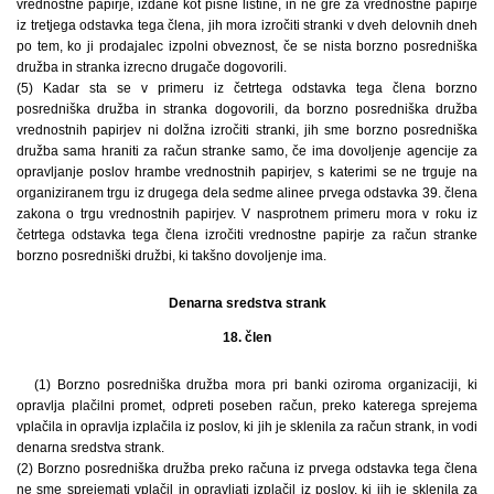
vrednostne papirje, izdane kot pisne listine, in ne gre za vrednostne papirje
iz tretjega odstavka tega člena, jih mora izročiti stranki v dveh delovnih dneh
po tem, ko ji prodajalec izpolni obveznost, če se nista borzno posredniška
družba in stranka izrecno drugače dogovorili.
(5) Kadar sta se v primeru iz četrtega odstavka tega člena borzno
posredniška družba in stranka dogovorili, da borzno posredniška družba
vrednostnih papirjev ni dolžna izročiti stranki, jih sme borzno posredniška
družba sama hraniti za račun stranke samo, če ima dovoljenje agencije za
opravljanje poslov hrambe vrednostnih papirjev, s katerimi se ne trguje na
organiziranem trgu iz drugega dela sedme alinee prvega odstavka 39. člena
zakona o trgu vrednostnih papirjev. V nasprotnem primeru mora v roku iz
četrtega odstavka tega člena izročiti vrednostne papirje za račun stranke
borzno posredniški družbi, ki takšno dovoljenje ima.
Denarna sredstva strank
18. člen
(1) Borzno posredniška družba mora pri banki oziroma organizaciji, ki
opravlja plačilni promet, odpreti poseben račun, preko katerega sprejema
vplačila in opravlja izplačila iz poslov, ki jih je sklenila za račun strank, in vodi
denarna sredstva strank.
(2) Borzno posredniška družba preko računa iz prvega odstavka tega člena
ne sme sprejemati vplačil in opravljati izplačil iz poslov, ki jih je sklenila za