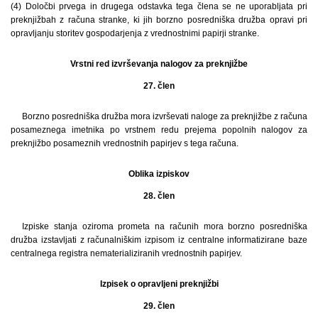
(4) Določbi prvega in drugega odstavka tega člena se ne uporabljata pri
preknjižbah z računa stranke, ki jih borzno posredniška družba opravi pri
opravljanju storitev gospodarjenja z vrednostnimi papirji stranke.
Vrstni red izvrševanja nalogov za preknjižbe
27. člen
Borzno posredniška družba mora izvrševati naloge za preknjižbe z računa
posameznega imetnika po vrstnem redu prejema popolnih nalogov za
preknjižbo posameznih vrednostnih papirjev s tega računa.
Oblika izpiskov
28. člen
Izpiske stanja oziroma prometa na računih mora borzno posredniška
družba izstavljati z računalniškim izpisom iz centralne informatizirane baze
centralnega registra nematerializiranih vrednostnih papirjev.
Izpisek o opravljeni preknjižbi
29. člen