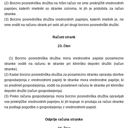
(2) Borzno posredniška družba na hišni račun ne sme preknjižiti vrednostnih
papirjev, katerih imetniki so stranke oziroma, ki jih je pridobila za račun
stranke.
(3) Borzno posredniška družba vrednostnih papirjev, katerih imetnik je, ne
sme voditi na računu strank pri sebi ali pri drugi borzno posredniški družbi.
Računi strank
23. člen
(1) Borzno posredniška družba mora vrednostne papirje posamezne
stranke voditi na računu te stranke pri klirinško depotni družbi (račun
stranke).
(2) Kadar borzno posredniška družba za posamezno stranko opravlja storitve
gospodarjenja z vrednostnimi papirji te stranke mora vrednostne papirje, ki
so predmet gospodarjenja, voditi na posebnem računu te stranke pri klirinško
depotni družbi (račun gospodarjenja).
(3) Preko računa gospodarjenja mora borzno posredniška družba opravljati
vse preknjižbe vrednostnih papirjev, ki jih kupuje in prodaja za račun stranke
na podlagi pogodbe o gospodarjenju z vrednostnimi papirji.
Odprtje računa stranke