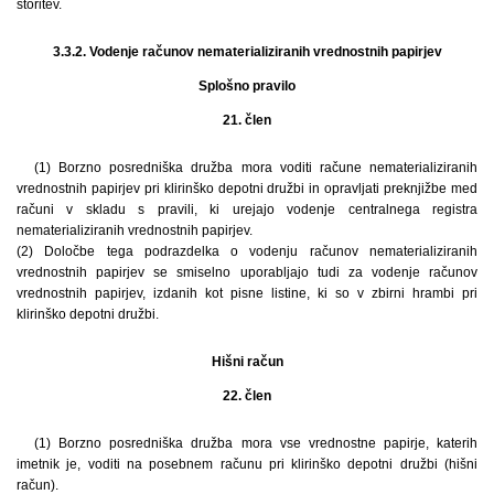
storitev.
3.3.2. Vodenje računov nematerializiranih vrednostnih papirjev
Splošno pravilo
21. člen
(1) Borzno posredniška družba mora voditi račune nematerializiranih
vrednostnih papirjev pri klirinško depotni družbi in opravljati preknjižbe med
računi v skladu s pravili, ki urejajo vodenje centralnega registra
nematerializiranih vrednostnih papirjev.
(2) Določbe tega podrazdelka o vodenju računov nematerializiranih
vrednostnih papirjev se smiselno uporabljajo tudi za vodenje računov
vrednostnih papirjev, izdanih kot pisne listine, ki so v zbirni hrambi pri
klirinško depotni družbi.
Hišni račun
22. člen
(1) Borzno posredniška družba mora vse vrednostne papirje, katerih
imetnik je, voditi na posebnem računu pri klirinško depotni družbi (hišni
račun).