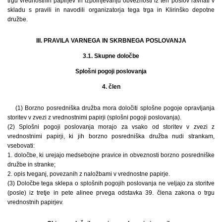
trgu vrednostnih papirjev in izpolnjevanju obveznosti iz teh poslov ravnati v
skladu s pravili in navodili organizatorja tega trga in Klirinško depotne
družbe.
III. PRAVILA VARNEGA IN SKRBNEGA POSLOVANJA
3.1. Skupne določbe
Splošni pogoji poslovanja
4. člen
(1) Borzno posredniška družba mora določiti splošne pogoje opravljanja
storitev v zvezi z vrednostnimi papirji (splošni pogoji poslovanja).
(2) Splošni pogoji poslovanja morajo za vsako od storitev v zvezi z
vrednostnimi papirji, ki jih borzno posredniška družba nudi strankam,
vsebovati:
1. določbe, ki urejajo medsebojne pravice in obveznosti borzno posredniške
družbe in stranke;
2. opis tveganj, povezanih z naložbami v vrednostne papirje.
(3) Določbe tega sklepa o splošnih pogojih poslovanja ne veljajo za storitve
(posle) iz tretje in pete alinee prvega odstavka 39. člena zakona o trgu
vrednostnih papirjev.