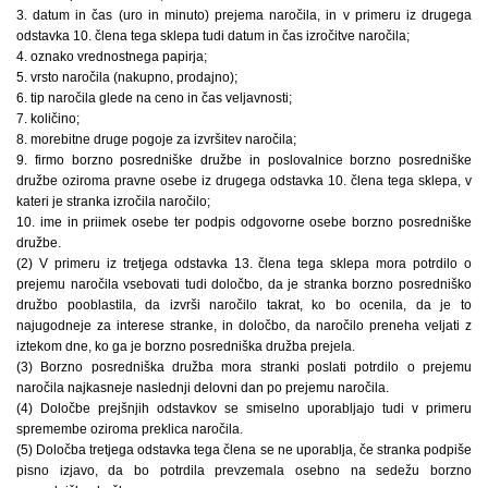
3. datum in čas (uro in minuto) prejema naročila, in v primeru iz drugega
odstavka 10. člena tega sklepa tudi datum in čas izročitve naročila;
4. oznako vrednostnega papirja;
5. vrsto naročila (nakupno, prodajno);
6. tip naročila glede na ceno in čas veljavnosti;
7. količino;
8. morebitne druge pogoje za izvršitev naročila;
9. firmo borzno posredniške družbe in poslovalnice borzno posredniške
družbe oziroma pravne osebe iz drugega odstavka 10. člena tega sklepa, v
kateri je stranka izročila naročilo;
10. ime in priimek osebe ter podpis odgovorne osebe borzno posredniške
družbe.
(2) V primeru iz tretjega odstavka 13. člena tega sklepa mora potrdilo o
prejemu naročila vsebovati tudi določbo, da je stranka borzno posredniško
družbo pooblastila, da izvrši naročilo takrat, ko bo ocenila, da je to
najugodneje za interese stranke, in določbo, da naročilo preneha veljati z
iztekom dne, ko ga je borzno posredniška družba prejela.
(3) Borzno posredniška družba mora stranki poslati potrdilo o prejemu
naročila najkasneje naslednji delovni dan po prejemu naročila.
(4) Določbe prejšnjih odstavkov se smiselno uporabljajo tudi v primeru
spremembe oziroma preklica naročila.
(5) Določba tretjega odstavka tega člena se ne uporablja, če stranka podpiše
pisno izjavo, da bo potrdila prevzemala osebno na sedežu borzno