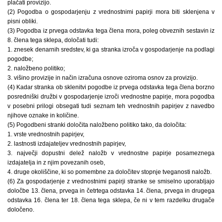
plačati provizijo.
(2) Pogodba o gospodarjenju z vrednostnimi papirji mora biti sklenjena v
pisni obliki.
(3) Pogodba iz prvega odstavka tega člena mora, poleg obveznih sestavin iz
8. člena tega sklepa, določati tudi:
1. znesek denarnih sredstev, ki ga stranka izroča v gospodarjenje na podlagi
pogodbe;
2. naložbeno politiko;
3. višino provizije in način izračuna osnove oziroma osnov za provizijo.
(4) Kadar stranka ob sklenitvi pogodbe iz prvega odstavka tega člena borzno
posredniški družbi v gospodarjenje izroči vrednostne papirje, mora pogodba
v posebni prilogi obsegati tudi seznam teh vrednostnih papirjev z navedbo
njihove oznake in količine.
(5) Pogodbeni stranki določita naložbeno politiko tako, da določita:
1. vrste vrednostnih papirjev,
2. lastnosti izdajateljev vrednostnih papirjev,
3. največji dopustni delež naložb v vrednostne papirje posameznega
izdajatelja in z njim povezanih oseb,
4. druge okoliščine, ki so pomembne za določitev stopnje tveganosti naložb.
(6) Za gospodarjenje z vrednostnimi papirji stranke se smiselno uporabljajo
določbe 13. člena, prvega in četrtega odstavka 14. člena, prvega in drugega
odstavka 16. člena ter 18. člena tega sklepa, če ni v tem razdelku drugače
določeno.