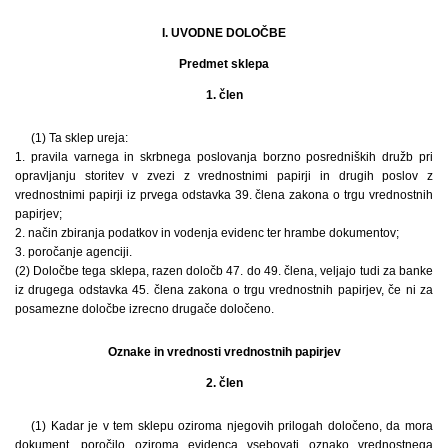
I. UVODNE DOLOČBE
Predmet sklepa
1. člen
(1) Ta sklep ureja:
1. pravila varnega in skrbnega poslovanja borzno posredniških družb pri
opravljanju storitev v zvezi z vrednostnimi papirji in drugih poslov z
vrednostnimi papirji iz prvega odstavka 39. člena zakona o trgu vrednostnih
papirjev;
2. način zbiranja podatkov in vodenja evidenc ter hrambe dokumentov;
3. poročanje agenciji.
(2) Določbe tega sklepa, razen določb 47. do 49. člena, veljajo tudi za banke
iz drugega odstavka 45. člena zakona o trgu vrednostnih papirjev, če ni za
posamezne določbe izrecno drugače določeno.
Oznake in vrednosti vrednostnih papirjev
2. člen
(1) Kadar je v tem sklepu oziroma njegovih prilogah določeno, da mora
dokument, poročilo oziroma evidenca vsebovati oznako vrednostnega