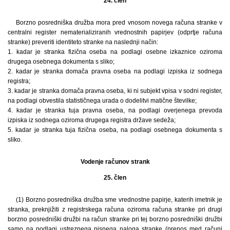
24. člen
Borzno posredniška družba mora pred vnosom novega računa stranke v
centralni register nematerializiranih vrednostnih papirjev (odprtje računa
stranke) preveriti identiteto stranke na naslednji način:
1. kadar je stranka fizična oseba na podlagi osebne izkaznice oziroma
drugega osebnega dokumenta s sliko;
2. kadar je stranka domača pravna oseba na podlagi izpiska iz sodnega
registra;
3. kadar je stranka domača pravna oseba, ki ni subjekt vpisa v sodni register,
na podlagi obvestila statističnega urada o dodelitvi matične številke;
4. kadar je stranka tuja pravna oseba, na podlagi overjenega prevoda
izpiska iz sodnega oziroma drugega registra države sedeža;
5. kadar je stranka tuja fizična oseba, na podlagi osebnega dokumenta s
sliko.
Vodenje računov strank
25. člen
(1) Borzno posredniška družba sme vrednostne papirje, katerih imetnik je
stranka, preknjižiti z registrskega računa oziroma računa stranke pri drugi
borzno posredniški družbi na račun stranke pri tej borzno posredniški družbi
samo na podlagi ustreznega pisnega naloga stranke (prenos med računi