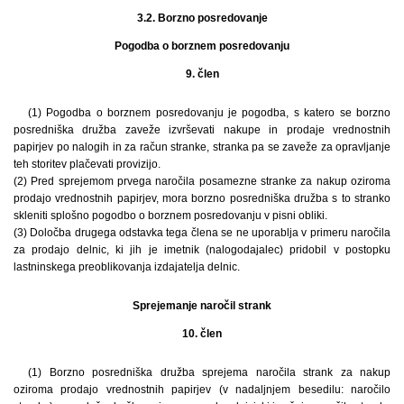
3.2. Borzno posredovanje
Pogodba o borznem posredovanju
9. člen
(1) Pogodba o borznem posredovanju je pogodba, s katero se borzno
posredniška družba zaveže izvrševati nakupe in prodaje vrednostnih
papirjev po nalogih in za račun stranke, stranka pa se zaveže za opravljanje
teh storitev plačevati provizijo.
(2) Pred sprejemom prvega naročila posamezne stranke za nakup oziroma
prodajo vrednostnih papirjev, mora borzno posredniška družba s to stranko
skleniti splošno pogodbo o borznem posredovanju v pisni obliki.
(3) Določba drugega odstavka tega člena se ne uporablja v primeru naročila
za prodajo delnic, ki jih je imetnik (nalogodajalec) pridobil v postopku
lastninskega preoblikovanja izdajatelja delnic.
Sprejemanje naročil strank
10. člen
(1) Borzno posredniška družba sprejema naročila strank za nakup
oziroma prodajo vrednostnih papirjev (v nadaljnjem besedilu: naročilo