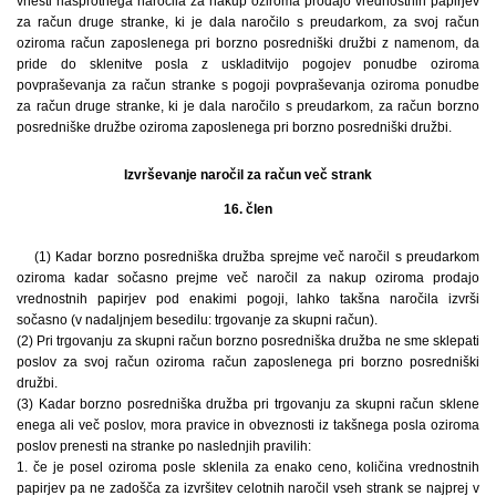
vnesti nasprotnega naročila za nakup oziroma prodajo vrednostnih papirjev
za račun druge stranke, ki je dala naročilo s preudarkom, za svoj račun
oziroma račun zaposlenega pri borzno posredniški družbi z namenom, da
pride do sklenitve posla z uskladitvijo pogojev ponudbe oziroma
povpraševanja za račun stranke s pogoji povpraševanja oziroma ponudbe
za račun druge stranke, ki je dala naročilo s preudarkom, za račun borzno
posredniške družbe oziroma zaposlenega pri borzno posredniški družbi.
Izvrševanje naročil za račun več strank
16. člen
(1) Kadar borzno posredniška družba sprejme več naročil s preudarkom
oziroma kadar sočasno prejme več naročil za nakup oziroma prodajo
vrednostnih papirjev pod enakimi pogoji, lahko takšna naročila izvrši
sočasno (v nadaljnjem besedilu: trgovanje za skupni račun).
(2) Pri trgovanju za skupni račun borzno posredniška družba ne sme sklepati
poslov za svoj račun oziroma račun zaposlenega pri borzno posredniški
družbi.
(3) Kadar borzno posredniška družba pri trgovanju za skupni račun sklene
enega ali več poslov, mora pravice in obveznosti iz takšnega posla oziroma
poslov prenesti na stranke po naslednjih pravilih:
1. če je posel oziroma posle sklenila za enako ceno, količina vrednostnih
papirjev pa ne zadošča za izvršitev celotnih naročil vseh strank se najprej v