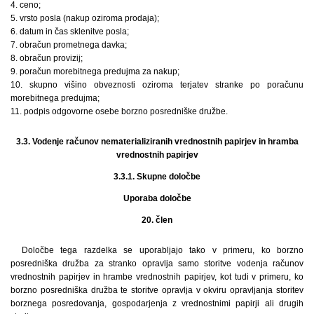
4. ceno;
5. vrsto posla (nakup oziroma prodaja);
6. datum in čas sklenitve posla;
7. obračun prometnega davka;
8. obračun provizij;
9. poračun morebitnega predujma za nakup;
10. skupno višino obveznosti oziroma terjatev stranke po poračunu
morebitnega predujma;
11. podpis odgovorne osebe borzno posredniške družbe.
3.3. Vodenje računov nematerializiranih vrednostnih papirjev in hramba
vrednostnih papirjev
3.3.1. Skupne določbe
Uporaba določbe
20. člen
Določbe tega razdelka se uporabljajo tako v primeru, ko borzno
posredniška družba za stranko opravlja samo storitve vodenja računov
vrednostnih papirjev in hrambe vrednostnih papirjev, kot tudi v primeru, ko
borzno posredniška družba te storitve opravlja v okviru opravljanja storitev
borznega posredovanja, gospodarjenja z vrednostnimi papirji ali drugih