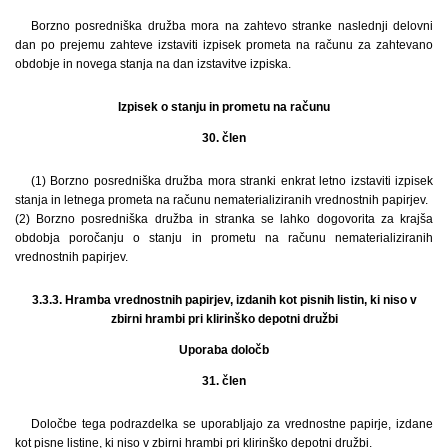
Borzno posredniška družba mora na zahtevo stranke naslednji delovni
dan po prejemu zahteve izstaviti izpisek prometa na računu za zahtevano
obdobje in novega stanja na dan izstavitve izpiska.
Izpisek o stanju in prometu na računu
30. člen
(1) Borzno posredniška družba mora stranki enkrat letno izstaviti izpisek
stanja in letnega prometa na računu nematerializiranih vrednostnih papirjev.
(2) Borzno posredniška družba in stranka se lahko dogovorita za krajša
obdobja poročanju o stanju in prometu na računu nematerializiranih
vrednostnih papirjev.
3.3.3. Hramba vrednostnih papirjev, izdanih kot pisnih listin, ki niso v
zbirni hrambi pri klirinško depotni družbi
Uporaba določb
31. člen
Določbe tega podrazdelka se uporabljajo za vrednostne papirje, izdane
kot pisne listine, ki niso v zbirni hrambi pri klirinško depotni družbi.