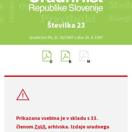
Številka 23
Uradni list RS, št. 23/1997 z dne 25. 4. 1997
Prikazana vsebina je v skladu s 33.
členom
ZoUL
arhivska. Izdaje uradnega