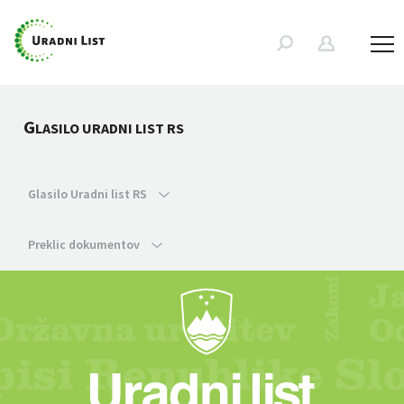
G
LASILO URADNI LIST RS
Glasilo Uradni list RS
Preklic dokumentov