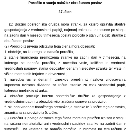
Poročilo o stanju naložb z obračunom poslov
37. člen
(1) Borzno posredniška družba mora stranki, za katero opravlja storitve
gospodarjenja z vrednostnimi papirji, najmanj enkrat na tri mesece po stanju
na zadnji dan v mesecu trimesečja poslati poročilo o stanju naložb stranke z
obračunom poslov.
(2) Poročilo iz prvega odstavka tega člena mora obsegati:
1. obdobje, na katerega se nanaša poročilo;
2. stanje finančnega premoženja stranke na zadnji dan v trimesečju, na
katerega se nanaša poročilo, z navedbo vrste, količine in vrednosti
vrednostnih papirjev, stanja depozitov, denarnih sredstev stranke ter vrste in
višine morebitnih terjatev in obveznosti;
3. navedba višine denarnih zneskov prejetih iz naslova vnovčevanja
kuponovo oziroma dividend za račun stranke za vsak vrednostni papir,
katerega imetnik je stranka;
4. obračun provizije borzno posredniške družbe za gospodarjenje z
vrednostnimi papirji z obrazložitvijo izračuna osnove za provizijo;
5. skupna vrednost finančnega premoženja stranke iz 3. točke tega odstavka,
zmanjšana za provizijo iz 5. točke.
(3) Poročilu iz prvega odstavka tega člena mora biti priložen izpisek o stanju
na računu nematerializiranih vrednostnih papirjev stranke na zadnji dan v
trimesečju, na katerega se nanaša poročilo, in prometa na tem računu v