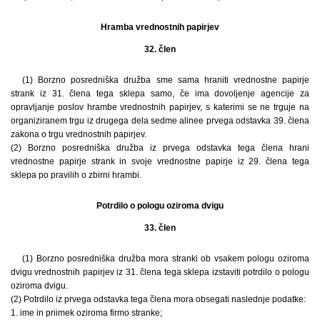
Hramba vrednostnih papirjev
32. člen
(1) Borzno posredniška družba sme sama hraniti vrednostne papirje
strank iz 31. člena tega sklepa samo, če ima dovoljenje agencije za
opravljanje poslov hrambe vrednostnih papirjev, s katerimi se ne trguje na
organiziranem trgu iz drugega dela sedme alinee prvega odstavka 39. člena
zakona o trgu vrednostnih papirjev.
(2) Borzno posredniška družba iz prvega odstavka tega člena hrani
vrednostne papirje strank in svoje vrednostne papirje iz 29. člena tega
sklepa po pravilih o zbirni hrambi.
Potrdilo o pologu oziroma dvigu
33. člen
(1) Borzno posredniška družba mora stranki ob vsakem pologu oziroma
dvigu vrednostnih papirjev iz 31. člena tega sklepa izstaviti potrdilo o pologu
oziroma dvigu.
(2) Potrdilo iz prvega odstavka tega člena mora obsegati naslednje podatke:
1. ime in priimek oziroma firmo stranke;