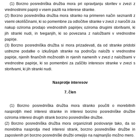
(1) Borzno posredniška družba mora pri opravljanju storitev v zvezi z
vrednostnimi papirji v vsem paziti na interese stranke.
(2) Borzno posredniška družba mora stranko na primeren način seznaniti z
vsemi okoliščinami, ki so pomembne za odločitve stranke v zvezi z naročili za
nakup oziroma prodajo vrednostnih papirjev, oziroma drugimi storitvami, ki
jih stranki nudi, in tveganjih, ki so povezana z naložbami v vrednostne
papirje.
(3) Borzno posredniška družba si mora prizadevati, da od stranke pridobi
ustrezne podatke o izkušnjah stranke na področju naložb v vrednostne
papirje, njenih finančnih možnostih in njenih namenih v zvezi z naložbami v
vrednostne papirje, ki so pomembni za zaščito interesov stranke v zvezi s
storitvami, ki jih stranki nudi.
Nasprotje interesov
7. člen
(1) Borzno posredniška družba mora stranko poučiti o morebitnih
nasprotjih med interesi stranke in interesi borzno posredniške družbe
oziroma interesi drugih strank borzno posredniške družbe.
(2) Borzno posredniška družba mora organizirati poslovanje tako, da so
morebitna nasprotja med interesi strank, borzno posredniške družbe in
zaposlenih pri borzno posredniški družbi omejijo na najmanjšo možno mero.