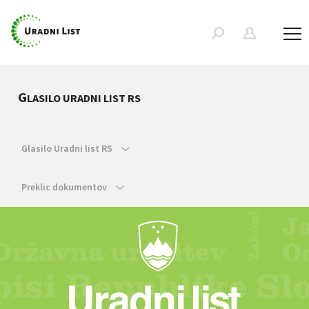
G
LASILO URADNI LIST RS
Glasilo Uradni list RS
Preklic dokumentov