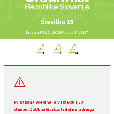
Številka 19
Uradni list RS, št. 19/1997 z dne 4. 4. 1997
Prikazana vsebina je v skladu s 33.
členom
ZoUL
arhivska. Izdaje uradnega