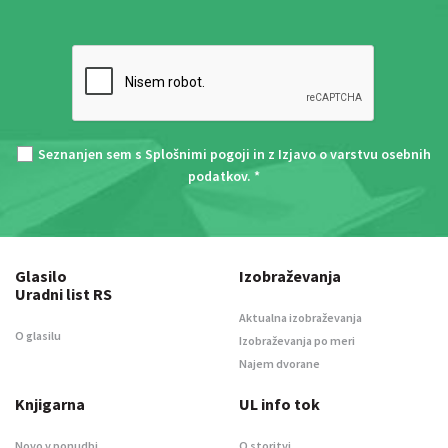
Seznanjen sem s
Splošnimi pogoji
in z
Izjavo o varstvu osebnih
podatkov
. *
Glasilo
Izobraževanja
Uradni list RS
Aktualna izobraževanja
O glasilu
Izobraževanja po meri
Najem dvorane
Knjigarna
UL info tok
Novo v ponudbi
O storitvi