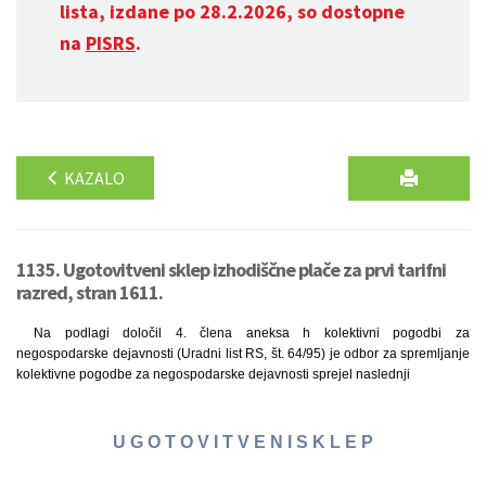
lista, izdane po 28.2.2026, so dostopne
na
PISRS
.
KAZALO
1135. Ugotovitveni sklep izhodiščne plače za prvi tarifni
razred, stran 1611.
Na podlagi določil 4. člena aneksa h kolektivni pogodbi za
negospodarske dejavnosti (Uradni list RS, št. 64/95) je odbor za spremljanje
kolektivne pogodbe za negospodarske dejavnosti sprejel naslednji
U G O T O V I T V E N I S K L E P