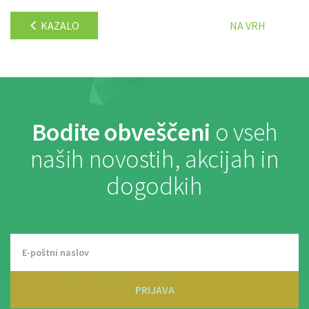
KAZALO
NA VRH
Bodite obveščeni
o vseh
naših novostih, akcijah in
dogodkih
PRIJAVA