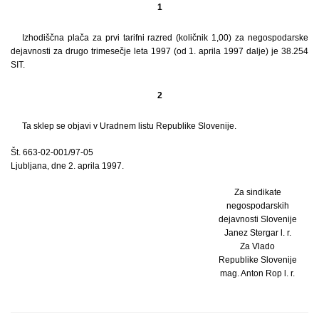
1
Izhodiščna plača za prvi tarifni razred (količnik 1,00) za negospodarske
dejavnosti za drugo trimesečje leta 1997 (od 1. aprila 1997 dalje) je 38.254
SIT.
2
Ta sklep se objavi v Uradnem listu Republike Slovenije.
Št. 663-02-001/97-05
Ljubljana, dne 2. aprila 1997.
Za sindikate
negospodarskih
dejavnosti Slovenije
Janez Stergar l. r.
Za Vlado
Republike Slovenije
mag. Anton Rop l. r.