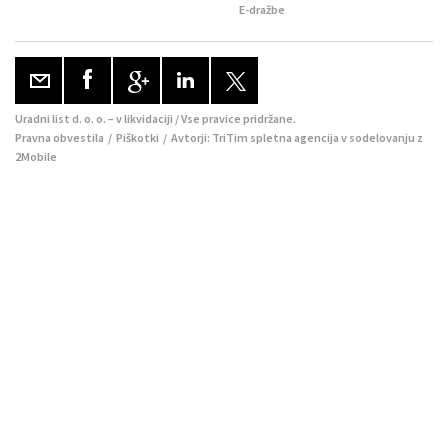
E-dražbe
Uradni list d. o. o. – v likvidaciji / Vse pravice pridržane.
Pravna obvestila
/
Piškotki
/ Avtorji:
TriTim spletna agencija
v sodelovanju z
2Mobile