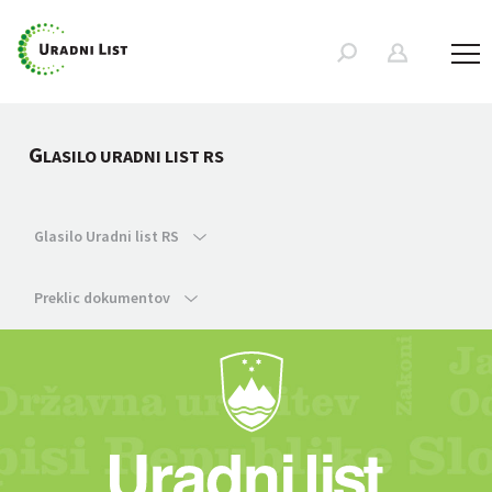
G
LASILO URADNI LIST RS
Glasilo Uradni list RS
Preklic dokumentov