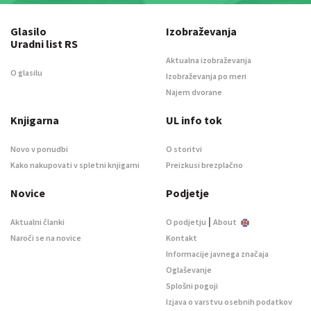
Glasilo
Izobraževanja
Uradni list RS
Aktualna izobraževanja
O glasilu
Izobraževanja po meri
Najem dvorane
Knjigarna
UL info tok
Novo v ponudbi
O storitvi
Kako nakupovati v spletni knjigarni
Preizkusi brezplačno
Novice
Podjetje
|
Aktualni članki
O podjetju
About
Naroči se na novice
Kontakt
Informacije javnega značaja
Oglaševanje
Splošni pogoji
Izjava o varstvu osebnih podatkov