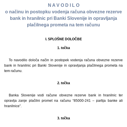
N A V O D I L O
o načinu in postopku vodenja računa obvezne rezerve
bank in hranilnic pri Banki Slovenije in opravljanja
plačilnega prometa na tem računu
I. SPLOŠNE DOLOČBE
1. točka
To navodilo določa način in postopek vodenja računa obvezne rezerve
bank in hranilnic pri Banki Slovenije in opravljanja plačilnega prometa na
tem računu.
2. točka
Banka Slovenije vodi račune obvezne rezerve bank in hranilnic ter
opravlja zanje plačilni promet na računu “85000-241 – partija banke ali
hranilnice”.
3. točka