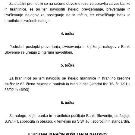
Za plačilni promet, ki se na računu obvezne rezerve opravlja za vse banke
in hranilnice, se po teh navodilih štejejo: prevzemanje, preverjanje in
izvrševanje nalogov za poseganje na ta račun, ter obveščanje bank in
hranilnic o izvršenih nalogih.
4. točka
Podrobni postopki preverjanja, izvrševanja in knjiženja nalogov v Banki
Slovenije se urejajo z internim navodilom.
5. točka
Za hranilnice po tem navodilu se štejejo hranilnice in hranilno kreditne
službe iz 63. člena zakona o bankah in hranilnicah (Uradni list RS, št. 1/91-I,
38/92 in 46/93).
6. točka
Za naloge, ki jih banke in hranilnice pošiljajo Banki Slovenije, se štejejo
S.W.I.F.T. sporočila in obrazci, ki temeljijo na S.W.I.F.T. sporočilnih standardih.
II. SESTAVA IN NAČIN POŠILJANJA NALOGOV