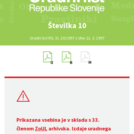
Številka 10
Uradni list RS, št. 10/1997 z dne 21. 2. 1997
Prikazana vsebina je v skladu s 33.
členom
ZoUL
arhivska. Izdaje uradnega