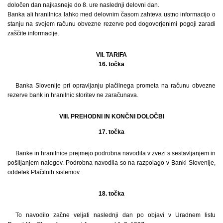
določen dan najkasneje do 8. ure naslednji delovni dan.
Banka ali hranilnica lahko med delovnim časom zahteva ustno informacijo o
stanju na svojem računu obvezne rezerve pod dogovorjenimi pogoji zaradi
zaščite informacije.
VII. TARIFA
16. točka
Banka Slovenije pri opravljanju plačilnega prometa na računu obvezne
rezerve bank in hranilnic storitev ne zaračunava.
VIII. PREHODNI IN KONČNI DOLOČBI
17. točka
Banke in hranilnice prejmejo podrobna navodila v zvezi s sestavljanjem in
pošiljanjem nalogov. Podrobna navodila so na razpolago v Banki Slovenije,
oddelek Plačilnih sistemov.
18. točka
To navodilo začne veljati naslednji dan po objavi v Uradnem listu