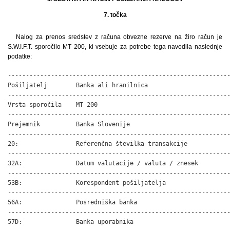
7. točka
Nalog za prenos sredstev z računa obvezne rezerve na žiro račun je
S.W.I.F.T. sporočilo MT 200, ki vsebuje za potrebe tega navodila naslednje
podatke:
--------------------------------------------------------------
Pošiljatelj        Banka ali hranilnica

--------------------------------------------------------------
Vrsta sporočila    MT 200

--------------------------------------------------------------
Prejemnik          Banka Slovenije

--------------------------------------------------------------
20:                Referenčna številka transakcije

--------------------------------------------------------------
32A:               Datum valutacije / valuta / znesek

--------------------------------------------------------------
53B:               Korespondent pošiljatelja

--------------------------------------------------------------
56A:               Posredniška banka

--------------------------------------------------------------
57D:               Banka uporabnika
