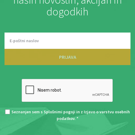
dogodkih
PRIJAVA
Seznanjen sem s
Splošnimi pogoji
in z
Izjavo o varstvu osebnih
podatkov
. *