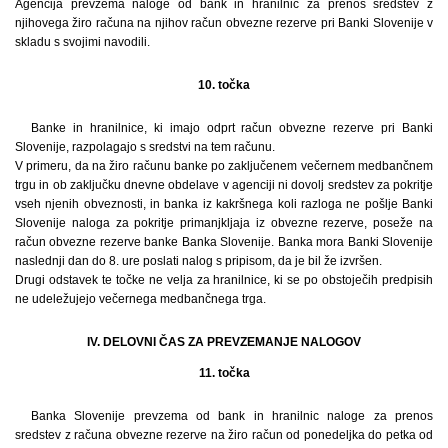
Agencija prevzema naloge od bank in hranilnic za prenos sredstev z
njihovega žiro računa na njihov račun obvezne rezerve pri Banki Slovenije v
skladu s svojimi navodili.
10. točka
Banke in hranilnice, ki imajo odprt račun obvezne rezerve pri Banki
Slovenije, razpolagajo s sredstvi na tem računu.
V primeru, da na žiro računu banke po zaključenem večernem medbančnem
trgu in ob zaključku dnevne obdelave v agenciji ni dovolj sredstev za pokritje
vseh njenih obveznosti, in banka iz kakršnega koli razloga ne pošlje Banki
Slovenije naloga za pokritje primanjkljaja iz obvezne rezerve, poseže na
račun obvezne rezerve banke Banka Slovenije. Banka mora Banki Slovenije
naslednji dan do 8. ure poslati nalog s pripisom, da je bil že izvršen.
Drugi odstavek te točke ne velja za hranilnice, ki se po obstoječih predpisih
ne udeležujejo večernega medbančnega trga.
IV. DELOVNI ČAS ZA PREVZEMANJE NALOGOV
11. točka
Banka Slovenije prevzema od bank in hranilnic naloge za prenos
sredstev z računa obvezne rezerve na žiro račun od ponedeljka do petka od