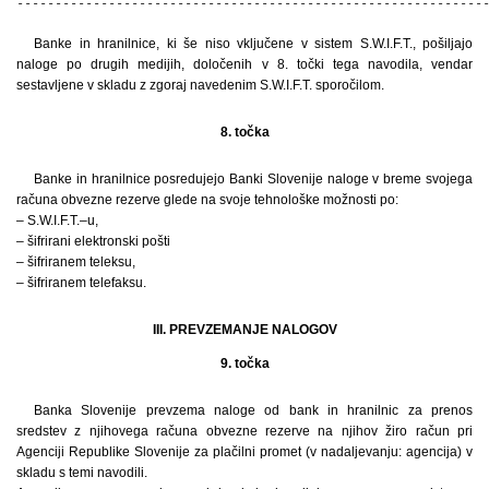
-------------------------------------------------------------
Banke in hranilnice, ki še niso vključene v sistem S.W.I.F.T., pošiljajo
naloge po drugih medijih, določenih v 8. točki tega navodila, vendar
sestavljene v skladu z zgoraj navedenim S.W.I.F.T. sporočilom.
8. točka
Banke in hranilnice posredujejo Banki Slovenije naloge v breme svojega
računa obvezne rezerve glede na svoje tehnološke možnosti po:
– S.W.I.F.T.–u,
– šifrirani elektronski pošti
– šifriranem teleksu,
– šifriranem telefaksu.
III. PREVZEMANJE NALOGOV
9. točka
Banka Slovenije prevzema naloge od bank in hranilnic za prenos
sredstev z njihovega računa obvezne rezerve na njihov žiro račun pri
Agenciji Republike Slovenije za plačilni promet (v nadaljevanju: agencija) v
skladu s temi navodili.