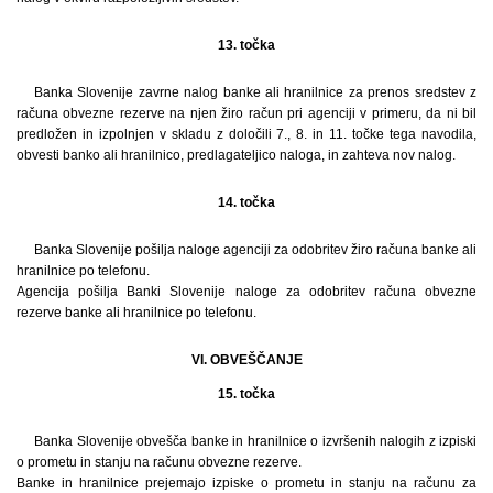
13. točka
Banka Slovenije zavrne nalog banke ali hranilnice za prenos sredstev z
računa obvezne rezerve na njen žiro račun pri agenciji v primeru, da ni bil
predložen in izpolnjen v skladu z določili 7., 8. in 11. točke tega navodila,
obvesti banko ali hranilnico, predlagateljico naloga, in zahteva nov nalog.
14. točka
Banka Slovenije pošilja naloge agenciji za odobritev žiro računa banke ali
hranilnice po telefonu.
Agencija pošilja Banki Slovenije naloge za odobritev računa obvezne
rezerve banke ali hranilnice po telefonu.
VI. OBVEŠČANJE
15. točka
Banka Slovenije obvešča banke in hranilnice o izvršenih nalogih z izpiski
o prometu in stanju na računu obvezne rezerve.
Banke in hranilnice prejemajo izpiske o prometu in stanju na računu za