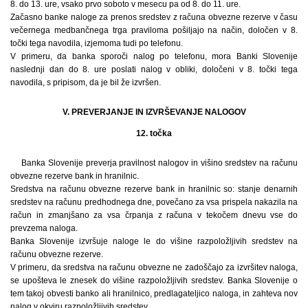
8. do 13. ure, vsako prvo soboto v mesecu pa od 8. do 11. ure.
Začasno banke naloge za prenos sredstev z računa obvezne rezerve v času
večernega medbančnega trga praviloma pošiljajo na način, določen v 8.
točki tega navodila, izjemoma tudi po telefonu.
V primeru, da banka sporoči nalog po telefonu, mora Banki Slovenije
naslednji dan do 8. ure poslati nalog v obliki, določeni v 8. točki tega
navodila, s pripisom, da je bil že izvršen.
V. PREVERJANJE IN IZVRŠEVANJE NALOGOV
12. točka
Banka Slovenije preverja pravilnost nalogov in višino sredstev na računu
obvezne rezerve bank in hranilnic.
Sredstva na računu obvezne rezerve bank in hranilnic so: stanje denarnih
sredstev na računu predhodnega dne, povečano za vsa prispela nakazila na
račun in zmanjšano za vsa črpanja z računa v tekočem dnevu vse do
prevzema naloga.
Banka Slovenije izvršuje naloge le do višine razpoložljivih sredstev na
računu obvezne rezerve.
V primeru, da sredstva na računu obvezne ne zadoščajo za izvršitev naloga,
se upošteva le znesek do višine razpoložljivih sredstev. Banka Slovenije o
tem takoj obvesti banko ali hranilnico, predlagateljico naloga, in zahteva nov
nalog v okviru razpoložljivih sredstev.