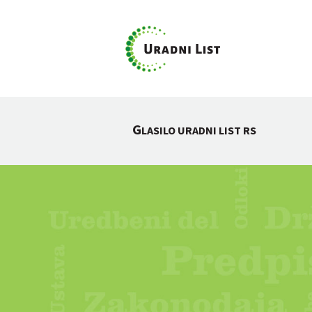
G
LASILO URADNI LIST RS