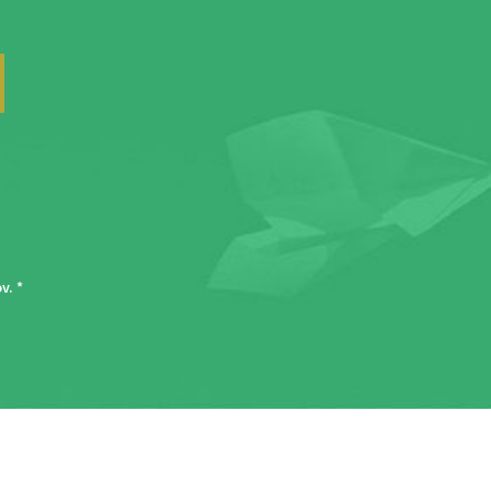
ov
. *