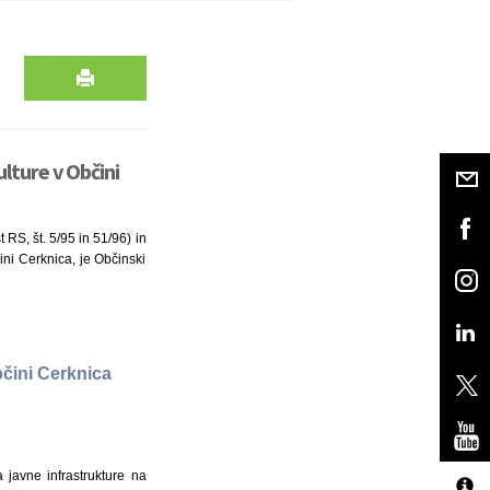
ulture v Občini
 RS, št. 5/95 in 51/96) in
ini Cerknica, je Občinski
bčini Cerknica
 javne infrastrukture na