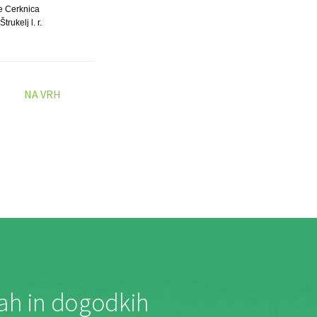
e Cerknica
trukelj l. r.
NA VRH
jah in dogodkih