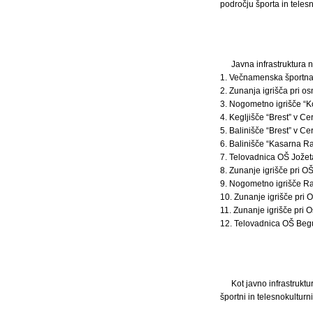
področju športa in telesn
Javna infrastruktura 
1. Večnamenska športna d
2. Zunanja igrišča pri os
3. Nogometno igrišče “Kol
4. Kegljišče “Brest” v Ce
5. Balinišče “Brest” v Cer
6. Balinišče “Kasarna Rak
7. Telovadnica OŠ Jožeta
8. Zunanje igrišče pri OŠ
9. Nogometno igrišče Rake
10. Zunanje igrišče pri O
11. Zunanje igrišče pri O
12. Telovadnica OŠ Begunj
Kot javno infrastrukt
športni in telesnokulturni