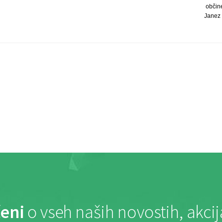
občin
Janez Š
eni
o vseh naših novostih, akci