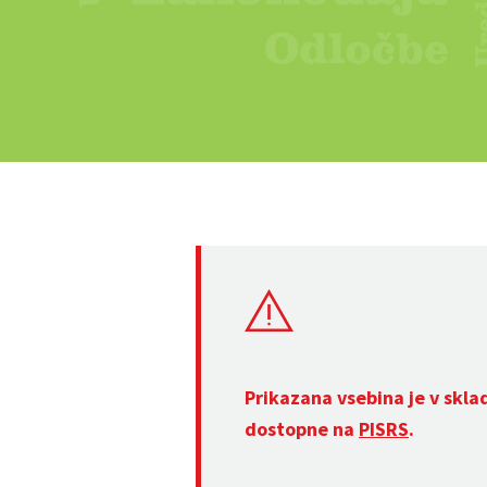
Prikazana vsebina je v skla
dostopne na
PISRS
.