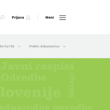
Prijava
Meni
dni list RS
Preklic dokumentov