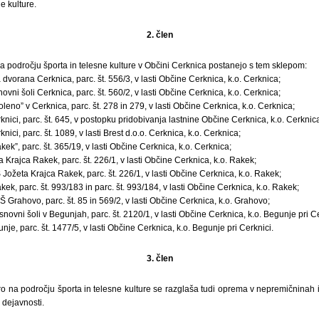
e kulture.
2. člen
na področju športa in telesne kulture v Občini Cerknica postanejo s tem sklepom:
vorana Cerknica, parc. št. 556/3, v lasti Občine Cerknica, k.o. Cerknica;
novni šoli Cerknica, parc. št. 560/2, v lasti Občine Cerknica, k.o. Cerknica;
eno” v Cerknica, parc. št. 278 in 279, v lasti Občine Cerknica, k.o. Cerknica;
rknici, parc. št. 645, v postopku pridobivanja lastnine Občine Cerknica, k.o. Cerknic
knici, parc. št. 1089, v lasti Brest d.o.o. Cerknica, k.o. Cerknica;
ek”, parc. št. 365/19, v lasti Občine Cerknica, k.o. Cerknica;
 Krajca Rakek, parc. št. 226/1, v lasti Občine Cerknica, k.o. Rakek;
 Jožeta Krajca Rakek, parc. št. 226/1, v lasti Občine Cerknica, k.o. Rakek;
k, parc. št. 993/183 in parc. št. 993/184, v lasti Občine Cerknica, k.o. Rakek;
Š Grahovo, parc. št. 85 in 569/2, v lasti Občine Cerknica, k.o. Grahovo;
snovni šoli v Begunjah, parc. št. 2120/1, v lasti Občine Cerknica, k.o. Begunje pri Ce
e, parc. št. 1477/5, v lasti Občine Cerknica, k.o. Begunje pri Cerknici.
3. člen
uro na področju športa in telesne kulture se razglaša tudi oprema v nepremičninah i
 dejavnosti.