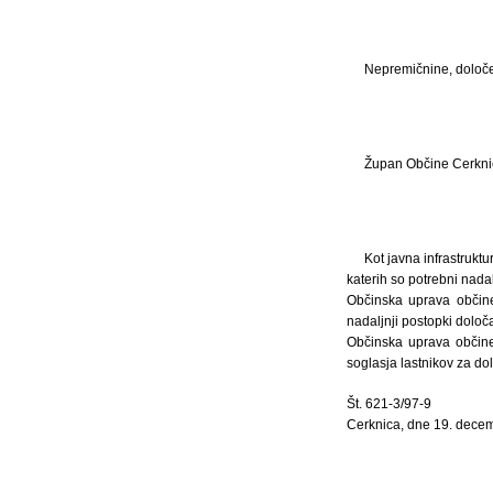
Nepremičnine, določene
Župan Občine Cerknica
Kot javna infrastruktu
katerih so potrebni nadal
Občinska uprava občine 
nadaljnji postopki določ
Občinska uprava občine 
soglasja lastnikov za dol
Št. 621-3/97-9
Cerknica, dne 19. dece