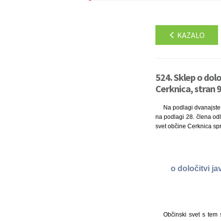
KAZALO
524. Sklep o dolo
Cerknica, stran 
Na podlagi dvanajste a
na podlagi 28. člena odl
svet občine Cerknica spr
o določitvi j
Občinski svet s tem 