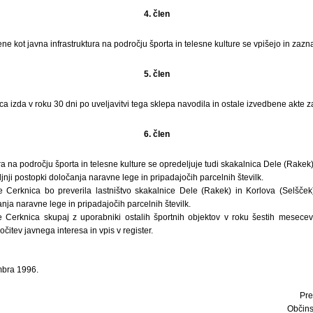
4. člen
 kot javna infrastruktura na področju športa in telesne kulture se vpišejo in zazna
5. člen
 izda v roku 30 dni po uveljavitvi tega sklepa navodila in ostale izvedbene akte za
6. člen
ra na področju športa in telesne kulture se opredeljuje tudi skakalnica Dele (Rakek)
jnji postopki določanja naravne lege in pripadajočih parcelnih številk.
Cerknica bo preverila lastništvo skakalnice Dele (Rakek) in Korlova (Selšček)
anja naravne lege in pripadajočih parcelnih številk.
Cerknica skupaj z uporabniki ostalih športnih objektov v roku šestih mesecev 
očitev javnega interesa in vpis v register.
mbra 1996.
Pre
Občins