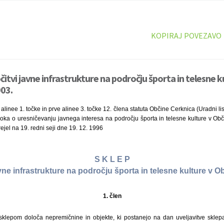
KOPIRAJ POVEZAVO
čitvi javne infrastrukture na področju športa in telesne k
903.
linee 1. točke in prve alinee 3. točke 12. člena statuta Občine Cerknica (Uradni list
oka o uresničevanju javnega interesa na področju športa in telesne kulture v Obč
ejel na 19. redni seji dne 19. 12. 1996
S K L E P
avne infrastrukture na področju športa in telesne kulture v O
1. člen
sklepom določa nepremičnine in objekte, ki postanejo na dan uveljavitve sklepa