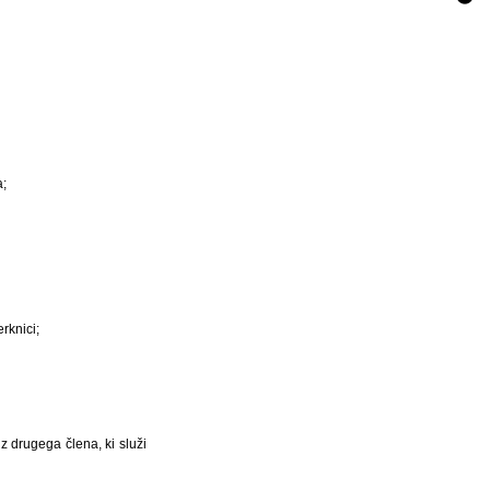
a;
rknici;
z drugega člena, ki služi