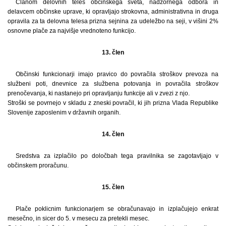
Članom delovnih teles občinskega sveta, nadzornega odbora in
delavcem občinske uprave, ki opravljajo strokovna, administrativna in druga
opravila za ta delovna telesa prizna sejnina za udeležbo na seji, v višini 2%
osnovne plače za najvišje vrednoteno funkcijo.
13. člen
Občinski funkcionarji imajo pravico do povračila stroškov prevoza na
službeni poti, dnevnice za službena potovanja in povračila stroškov
prenočevanja, ki nastanejo pri opravljanju funkcije ali v zvezi z njo.
Stroški se povrnejo v skladu z zneski povračil, ki jih prizna Vlada Republike
Slovenije zaposlenim v državnih organih.
14. člen
Sredstva za izplačilo po določbah tega pravilnika se zagotavljajo v
občinskem proračunu.
15. člen
Plače poklicnim funkcionarjem se obračunavajo in izplačujejo enkrat
mesečno, in sicer do 5. v mesecu za pretekli mesec.