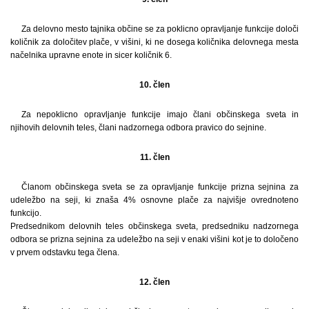
Za delovno mesto tajnika občine se za poklicno opravljanje funkcije določi
količnik za določitev plače, v višini, ki ne dosega količnika delovnega mesta
načelnika upravne enote in sicer količnik 6.
10. člen
Za nepoklicno opravljanje funkcije imajo člani občinskega sveta in
njihovih delovnih teles, člani nadzornega odbora pravico do sejnine.
11. člen
Članom občinskega sveta se za opravljanje funkcije prizna sejnina za
udeležbo na seji, ki znaša 4% osnovne plače za najvišje ovrednoteno
funkcijo.
Predsednikom delovnih teles občinskega sveta, predsedniku nadzornega
odbora se prizna sejnina za udeležbo na seji v enaki višini kot je to določeno
v prvem odstavku tega člena.
12. člen