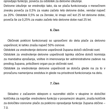
opravljajo funkcijo, poveča za odstotek za delovne izkušnje.
Delovne izkušnje se vrednotijo tako, da se plača funkcionarja v mesečnem
znesku poveča za 0,5% za vsako začeto leto delovne dobe, vendar največ
za 20%. Odstotek 0,5% se za ženske, ki imajo več kot 25 let delovne dobe,
poveča še za 0,25% za vsako začeto leto delovne dobe nad 25 let.
6. člen
Občinski poklicni funkcionarji so upravičeni do dela plače za delovno
uspešnost, ki lahko znaša največ 50% osnove.
Odstotek za vrednotenje delovne uspešnosti župana določi občinski svet.
Odstotek za vrednotenje delovne uspešnosti tajnika občine določi komisija
za mandatna vprašanja, volitve in imenovanja ter administrativne zadeve na
predlog župana, pritožbeni organ pa je občinski svet.
Odstotek za vrednotenje delovne uspešnosti se določa glede na za to v
proračunu namenjena sredstva in glede na prisotnost funkcionarja na delu.
7. člen
Skladno z začasnim sklepom o razvrstitvi občin v skupine in določitvi
količnika za najvišje vrednoteno funkcijo v posamezni skupini, znaša količnik
za določitev osnovne plače za poklicno opravljanje funkcije župana občine –
7.0.