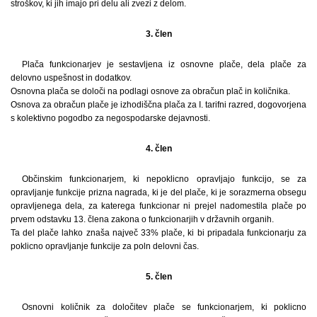
stroškov, ki jih imajo pri delu ali zvezi z delom.
3. člen
Plača funkcionarjev je sestavljena iz osnovne plače, dela plače za
delovno uspešnost in dodatkov.
Osnovna plača se določi na podlagi osnove za obračun plač in količnika.
Osnova za obračun plače je izhodiščna plača za I. tarifni razred, dogovorjena
s kolektivno pogodbo za negospodarske dejavnosti.
4. člen
Občinskim funkcionarjem, ki nepoklicno opravljajo funkcijo, se za
opravljanje funkcije prizna nagrada, ki je del plače, ki je sorazmerna obsegu
opravljenega dela, za katerega funkcionar ni prejel nadomestila plače po
prvem odstavku 13. člena zakona o funkcionarjih v državnih organih.
Ta del plače lahko znaša največ 33% plače, ki bi pripadala funkcionarju za
poklicno opravljanje funkcije za poln delovni čas.
5. člen
Osnovni količnik za določitev plače se funkcionarjem, ki poklicno