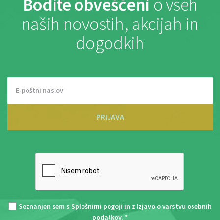
Bodite obveščeni
o vseh
naših novostih, akcijah in
dogodkih
PRIJAVA
Seznanjen sem s
Splošnimi pogoji
in z
Izjavo o varstvu osebnih
podatkov
. *