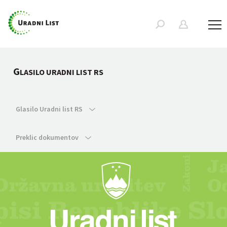
G
LASILO URADNI LIST RS
Glasilo Uradni list RS
Preklic dokumentov