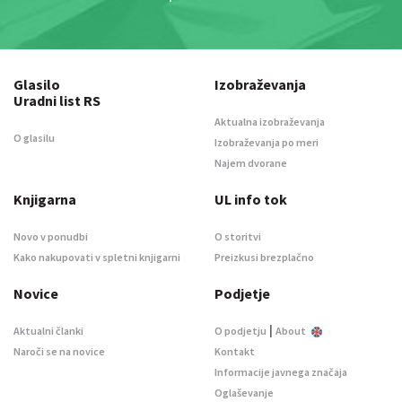
Glasilo
Izobraževanja
Uradni list RS
Aktualna izobraževanja
O glasilu
Izobraževanja po meri
Najem dvorane
Knjigarna
UL info tok
Novo v ponudbi
O storitvi
Kako nakupovati v spletni knjigarni
Preizkusi brezplačno
Novice
Podjetje
|
Aktualni članki
O podjetju
About
Naroči se na novice
Kontakt
Informacije javnega značaja
Oglaševanje