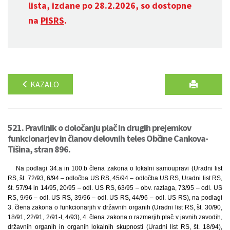
lista, izdane po 28.2.2026, so dostopne
na
PISRS
.
KAZALO
521. Pravilnik o določanju plač in drugih prejemkov
funkcionarjev in članov delovnih teles Občine Cankova-
Tišina, stran 896.
Na podlagi 34.a in 100.b člena zakona o lokalni samoupravi (Uradni list
RS, št. 72/93, 6/94 – odločba US RS, 45/94 – odločba US RS, Uradni list RS,
št. 57/94 in 14/95, 20/95 – odl. US RS, 63/95 – obv. razlaga, 73/95 – odl. US
RS, 9/96 – odl. US RS, 39/96 – odl. US RS, 44/96 – odl. US RS), na podlagi
3. člena zakona o funkcionarjih v državnih organih (Uradni list RS, št. 30/90,
18/91, 22/91, 2/91-I, 4/93), 4. člena zakona o razmerjih plač v javnih zavodih,
državnih organih in organih lokalnih skupnosti (Uradni list RS, št. 18/94),