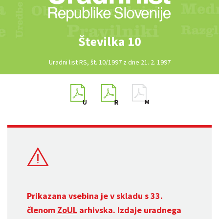
Številka 10
Uradni list RS, št. 10/1997 z dne 21. 2. 1997
Prikazana vsebina je v skladu s 33.
členom
ZoUL
arhivska. Izdaje uradnega