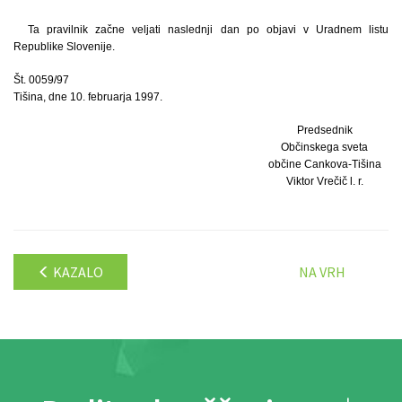
Ta pravilnik začne veljati naslednji dan po objavi v Uradnem listu
Republike Slovenije.
Št. 0059/97
Tišina, dne 10. februarja 1997.
Predsednik
Občinskega sveta
občine Cankova-Tišina
Viktor Vrečič l. r.
KAZALO
NA VRH