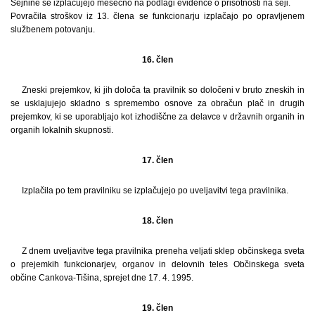
Sejnine se izplačujejo mesečno na podlagi evidence o prisotnosti na seji.
Povračila stroškov iz 13. člena se funkcionarju izplačajo po opravljenem
službenem potovanju.
16. člen
Zneski prejemkov, ki jih določa ta pravilnik so določeni v bruto zneskih in
se usklajujejo skladno s spremembo osnove za obračun plač in drugih
prejemkov, ki se uporabljajo kot izhodiščne za delavce v državnih organih in
organih lokalnih skupnosti.
17. člen
Izplačila po tem pravilniku se izplačujejo po uveljavitvi tega pravilnika.
18. člen
Z dnem uveljavitve tega pravilnika preneha veljati sklep občinskega sveta
o prejemkih funkcionarjev, organov in delovnih teles Občinskega sveta
občine Cankova-Tišina, sprejet dne 17. 4. 1995.
19. člen