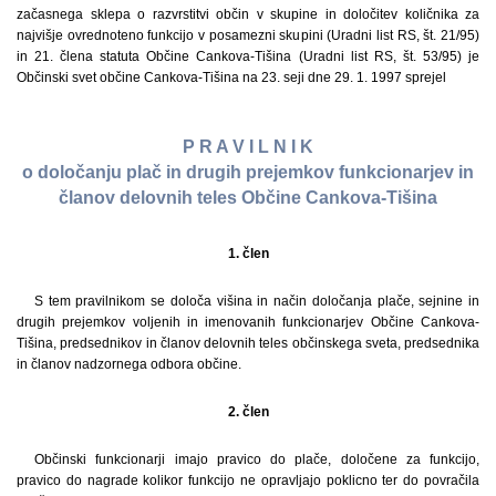
začasnega sklepa o razvrstitvi občin v skupine in določitev količnika za
najvišje ovrednoteno funkcijo v posamezni skupini (Uradni list RS, št. 21/95)
in 21. člena statuta Občine Cankova-Tišina (Uradni list RS, št. 53/95) je
Občinski svet občine Cankova-Tišina na 23. seji dne 29. 1. 1997 sprejel
P R A V I L N I K
o določanju plač in drugih prejemkov funkcionarjev in
članov delovnih teles Občine Cankova-Tišina
1. člen
S tem pravilnikom se določa višina in način določanja plače, sejnine in
drugih prejemkov voljenih in imenovanih funkcionarjev Občine Cankova-
Tišina, predsednikov in članov delovnih teles občinskega sveta, predsednika
in članov nadzornega odbora občine.
2. člen
Občinski funkcionarji imajo pravico do plače, določene za funkcijo,
pravico do nagrade kolikor funkcijo ne opravljajo poklicno ter do povračila