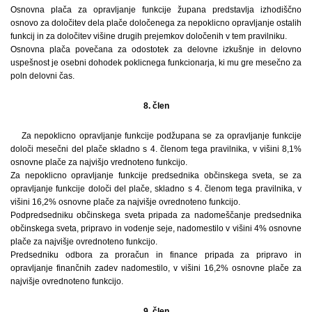
Osnovna plača za opravljanje funkcije župana predstavlja izhodiščno
osnovo za določitev dela plače določenega za nepoklicno opravljanje ostalih
funkcij in za določitev višine drugih prejemkov določenih v tem pravilniku.
Osnovna plača povečana za odostotek za delovne izkušnje in delovno
uspešnost je osebni dohodek poklicnega funkcionarja, ki mu gre mesečno za
poln delovni čas.
8. člen
Za nepoklicno opravljanje funkcije podžupana se za opravljanje funkcije
določi mesečni del plače skladno s 4. členom tega pravilnika, v višini 8,1%
osnovne plače za najvišjo vrednoteno funkcijo.
Za nepoklicno opravljanje funkcije predsednika občinskega sveta, se za
opravljanje funkcije določi del plače, skladno s 4. členom tega pravilnika, v
višini 16,2% osnovne plače za najvišje ovrednoteno funkcijo.
Podpredsedniku občinskega sveta pripada za nadomeščanje predsednika
občinskega sveta, pripravo in vodenje seje, nadomestilo v višini 4% osnovne
plače za najvišje ovrednoteno funkcijo.
Predsedniku odbora za proračun in finance pripada za pripravo in
opravljanje finančnih zadev nadomestilo, v višini 16,2% osnovne plače za
najvišje ovrednoteno funkcijo.
9. člen