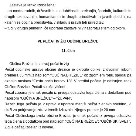
Zastava je lahko izobešena:
– ob mednarodnih, državnih in medobčinskih srečanjih, športnih, kulturnih in
drugih tekmovanjih, humanitarnih in drugih prireditvah in javnih shodih, na
katerih se občina predstavlja, v skladu s pravili teh prireditev,
– tudi v drugih primerih, če uporaba zastave ni v nasprotju s tem odlokom.
VI. PEČAT IN ŽIG OBČINE BREŽICE
11. člen
Občina Brežice ima svoj pečat in žig.
Pečat občinske uprave občine Brežice je okrogle oblike, z dvojnim robom
premera 35 mm, z napisom “OBČINA BREŽICE” ob zgornjem robu, spodaj pa
oznako naslova “Cesta prvih borcev 18”. V sredini pečata je odtisnjen znak
Občine Brežice. Pečati so oštevilčeni.
Pečat župana je enak pečatu iz prvega odstavka tega člena z dodatkom pod
napisom “OBČINA BREŽICE” – “ŽUPAN”.
Razen tega pečata je v upravi v uporabi manjši pečat z enako vsebino, ki
služi za potrjevanje zdravstvenih izkaznic. Njegov premer je 20 mm.
Pečat Občinskega sveta občine Brežice je enak pečatu iz prvega odstavka
tega člena z dodatkom pod napisom “OBČINA BREŽICE”: “OBČINSKI SVET”.
Žig je pečat, izdelan iz kovine.