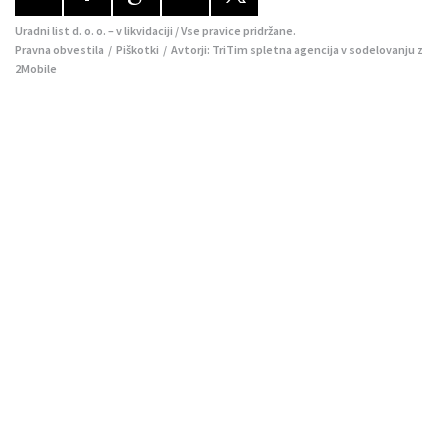
Uradni list d. o. o. – v likvidaciji / Vse pravice pridržane.
Pravna obvestila
/
Piškotki
/ Avtorji:
TriTim spletna agencija
v sodelovanju z
2Mobile