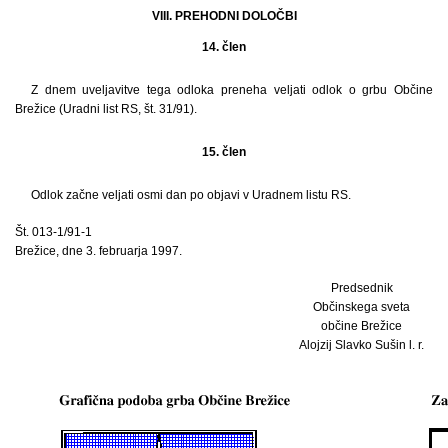
VIII. PREHODNI DOLOČBI
14. člen
Z dnem uveljavitve tega odloka preneha veljati odlok o grbu Občine
Brežice (Uradni list RS, št. 31/91).
15. člen
Odlok začne veljati osmi dan po objavi v Uradnem listu RS.
Št. 013-1/91-1
Brežice, dne 3. februarja 1997.
Predsednik
Občinskega sveta
občine Brežice
Alojzij Slavko Sušin l. r.