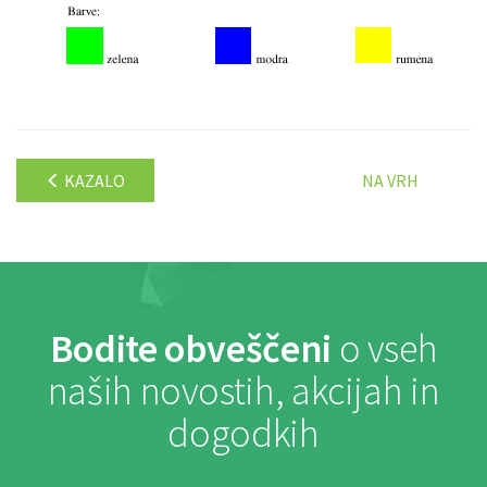
KAZALO
NA VRH
Bodite obveščeni
o vseh
naših novostih, akcijah in
dogodkih