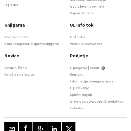
O glasilu
Izobraževanja po meri
Najem dvorane
Knjigarna
UL info tok
Novo v ponudbi
O storitvi
Kako nakupovati v spletni knjigarni
Preizkusi brezplačno
Novice
Podjetje
|
Aktualni članki
O podjetju
About
Naroči se na novice
Kontakt
Informacije javnega značaja
Oglaševanje
Splošni pogoji
Izjava o varstvu osebnih podatkov
E-dražbe