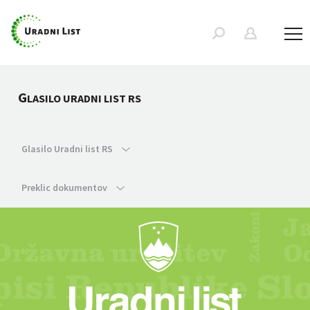
G
LASILO URADNI LIST RS
Glasilo Uradni list RS
Preklic dokumentov