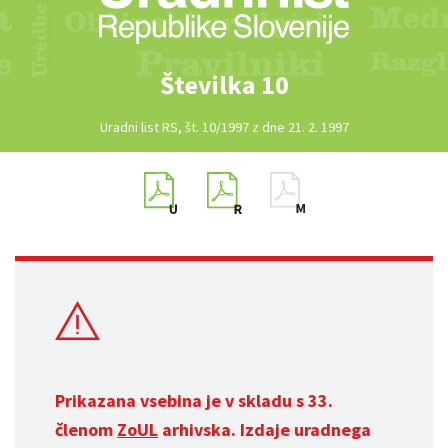
Številka 10
Uradni list RS, št. 10/1997 z dne 21. 2. 1997
Prikazana vsebina je v skladu s 33.
členom
ZoUL
arhivska. Izdaje uradnega