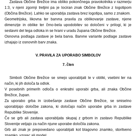
Zastava Občine Brežice ima obliko pokončnega pravokotnika v razmerju
1:3, v njeni zgornji tretjini pa je lociran znak Občine Brežice z logotipom
(Občina Brežice). Lahko se uporablja zastava brez logotipa, samo z znakom.
Geometrijska, likovna ter barvna pravila za oblikovanje zastave, njene
dimenzije in oblike ter črno-bela upodobitev so določeni v prilogi, ki je
sestavni del tega odloka in se hrani v uradu župana Občine Brežice.
Osnovna podlaga zastave je bela barva. Barvne variante podlage zastave
izhajajo iz osnovnih barv znaka.
V. PRAVILA ZA UPORABO SIMBOLOV
7. člen
Simboli Občine Brežice se smejo uporabljati le v obliki, vsebini ter na
način, ki jih določa ta odlok.
V posebnih primerih odloča o enkratni uporabi grba, ali znaka Občine
Brežice, župan.
Za uporabo grba in izobešanje zastave Občine Brežice, se smiselno
uporabljajo določbe zakona, ki določajo način uporabe grba in zastave
Republike Slovenije.
Če se grb ali zastava uporabljata skupaj z grbom in zastavo Republike
Slovenije veljajo za način njune uporabe določila zakona.
Grb ali znak je prepovedano uporabljati kot blagovno znamko, storitveno
znamko, vzorec ali model.