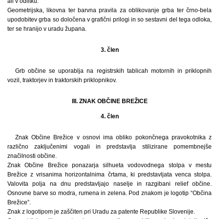
ali v odlitku.
Geometrijska, likovna ter barvna pravila za oblikovanje grba ter črno-bela
upodobitev grba so določena v grafični prilogi in so sestavni del tega odloka,
ter se hranijo v uradu župana.
3. člen
Grb občine se uporablja na registrskih tablicah motornih in priklopnih
vozil, traktorjev in traktorskih priklopnikov.
III. ZNAK OBČINE BREŽICE
4. člen
Znak Občine Brežice v osnovi ima obliko pokončnega pravokotnika z
različno zaključenimi vogali in predstavlja stilizirane pomembnejše
značilnosti občine.
Znak Občine Brežice ponazarja silhueta vodovodnega stolpa v mestu
Brežice z vrisanima horizontalnima črtama, ki predstavljata venca stolpa.
Valovita polja na dnu predstavljajo naselje in razgibani relief občine.
Osnovne barve so modra, rumena in zelena. Pod znakom je logotip “Občina
Brežice”.
Znak z logotipom je zaščiten pri Uradu za patente Republike Slovenije.