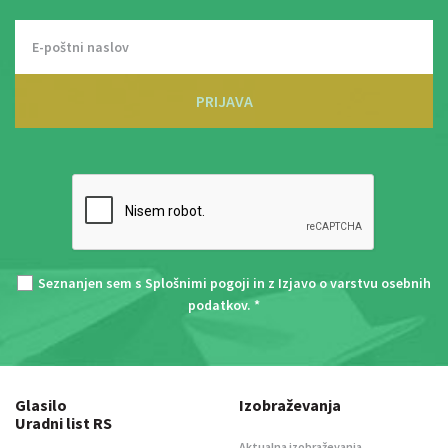
PRIJAVA
Seznanjen sem s
Splošnimi pogoji
in z
Izjavo o varstvu osebnih
podatkov
. *
Glasilo
Izobraževanja
Uradni list RS
Aktualna izobraževanja