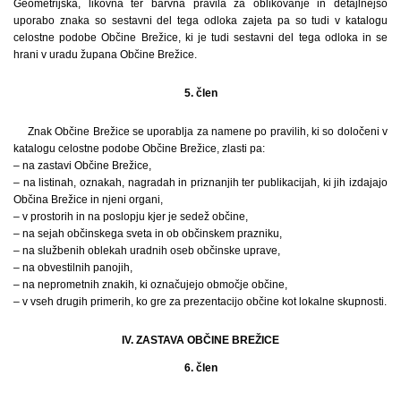
Geometrijska, likovna ter barvna pravila za oblikovanje in detajlnejšo
uporabo znaka so sestavni del tega odloka zajeta pa so tudi v katalogu
celostne podobe Občine Brežice, ki je tudi sestavni del tega odloka in se
hrani v uradu župana Občine Brežice.
5. člen
Znak Občine Brežice se uporablja za namene po pravilih, ki so določeni v
katalogu celostne podobe Občine Brežice, zlasti pa:
– na zastavi Občine Brežice,
– na listinah, oznakah, nagradah in priznanjih ter publikacijah, ki jih izdajajo
Občina Brežice in njeni organi,
– v prostorih in na poslopju kjer je sedež občine,
– na sejah občinskega sveta in ob občinskem prazniku,
– na službenih oblekah uradnih oseb občinske uprave,
– na obvestilnih panojih,
– na neprometnih znakih, ki označujejo območje občine,
– v vseh drugih primerih, ko gre za prezentacijo občine kot lokalne skupnosti.
IV. ZASTAVA OBČINE BREŽICE
6. člen