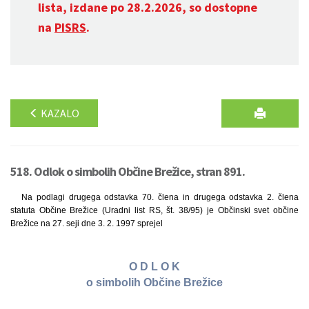
lista, izdane po 28.2.2026, so dostopne
na
PISRS
.
KAZALO
518. Odlok o simbolih Občine Brežice, stran 891.
Na podlagi drugega odstavka 70. člena in drugega odstavka 2. člena
statuta Občine Brežice (Uradni list RS, št. 38/95) je Občinski svet občine
Brežice na 27. seji dne 3. 2. 1997 sprejel
O D L O K
o simbolih Občine Brežice