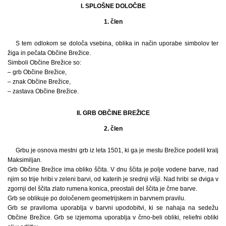
I. SPLOŠNE DOLOČBE
1. člen
S tem odlokom se določa vsebina, oblika in način uporabe simbolov ter
žiga in pečata Občine Brežice.
Simboli Občine Brežice so:
– grb Občine Brežice,
– znak Občine Brežice,
– zastava Občine Brežice.
II. GRB OBČINE BREŽICE
2. člen
Grbu je osnova mestni grb iz leta 1501, ki ga je mestu Brežice podelil kralj
Maksimiljan.
Grb Občine Brežice ima obliko ščita. V dnu ščita je polje vodene barve, nad
njim so trije hribi v zeleni barvi, od katerih je srednji višji. Nad hribi se dviga v
zgornji del ščita zlato rumena konica, preostali del ščita je črne barve.
Grb se oblikuje po določenem geometrijskem in barvnem pravilu.
Grb se praviloma uporablja v barvni upodobitvi, ki se nahaja na sedežu
Občine Brežice. Grb se izjemoma uporablja v črno-beli obliki, reliefni obliki