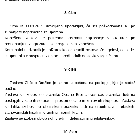
8. člen
Grba in zastave ni dovoljeno uporabljati, če sta poškodovana ali po
zunanjosti neprimerna za uporabo.
Izobešene zastave je potrebno odstraniti najkasneje v 24 urah po
prenehanju razloga zaradi katerega je bila izobešena.
Komunalni nadzornik je dolžan takoj odstraniti zastavo, če ugotovi, da se le-
ta uporablja v nasprotju z določili predhodnih odstavkov tega člena.
9. člen
Zastava Občine Brežice je stalno izobešena na poslopju, kjer je sedež
občine.
Zastava se izobesi ob prazniku Občine Brežice ves čas praznika, tudi na
poslopjih v katerih so uradni prostori občine in krajevnih skupnosti. Zastava
se lahko izobesi ob občinskem prazniku tudi na drugih javnih objektih,
stanovanjskih hišah in drugih primernih krajih.
Zastavo se izobesi ob obiskih uradnih delegacij in predstavnikov.
10. člen