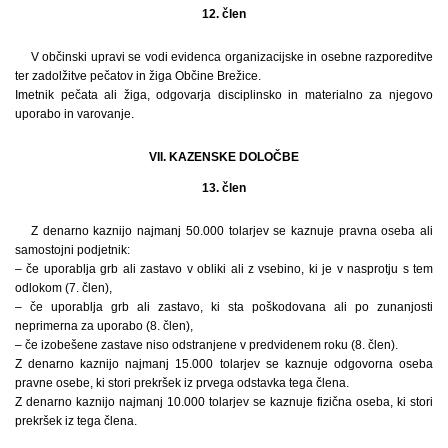
12. člen
V občinski upravi se vodi evidenca organizacijske in osebne razporeditve
ter zadolžitve pečatov in žiga Občine Brežice.
Imetnik pečata ali žiga, odgovarja disciplinsko in materialno za njegovo
uporabo in varovanje.
VII. KAZENSKE DOLOČBE
13. člen
Z denarno kaznijo najmanj 50.000 tolarjev se kaznuje pravna oseba ali
samostojni podjetnik:
– če uporablja grb ali zastavo v obliki ali z vsebino, ki je v nasprotju s tem
odlokom (7. člen),
– če uporablja grb ali zastavo, ki sta poškodovana ali po zunanjosti
neprimerna za uporabo (8. člen),
– če izobešene zastave niso odstranjene v predvidenem roku (8. člen).
Z denarno kaznijo najmanj 15.000 tolarjev se kaznuje odgovorna oseba
pravne osebe, ki stori prekršek iz prvega odstavka tega člena.
Z denarno kaznijo najmanj 10.000 tolarjev se kaznuje fizična oseba, ki stori
prekršek iz tega člena.