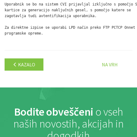
Uporabnik se bo na sistem CVI prijavljal izključno s pomočjo S
kartice za generacijo naključnih gesel, s pomočjo katere se

zagotavlja tudi avtentifikacija uporabnika.

Za direktne izpise se uporabi LPD način preko FTP PCTCP Onnet

programske opreme.

KAZALO
NA VRH
Bodite obveščeni
o vseh
naših novostih, akcijah in
dogodkih