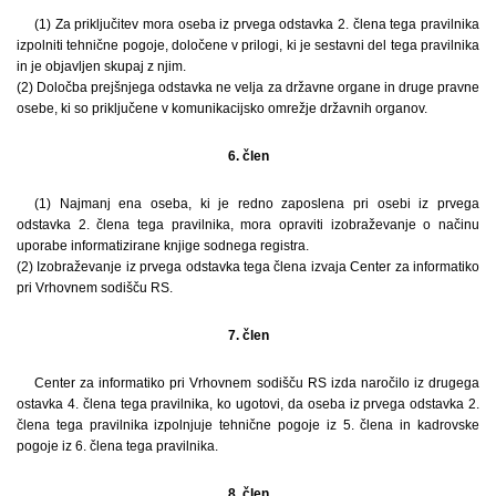
(1) Za priključitev mora oseba iz prvega odstavka 2. člena tega pravilnika
izpolniti tehnične pogoje, določene v prilogi, ki je sestavni del tega pravilnika
in je objavljen skupaj z njim.
(2) Določba prejšnjega odstavka ne velja za državne organe in druge pravne
osebe, ki so priključene v komunikacijsko omrežje državnih organov.
6. člen
(1) Najmanj ena oseba, ki je redno zaposlena pri osebi iz prvega
odstavka 2. člena tega pravilnika, mora opraviti izobraževanje o načinu
uporabe informatizirane knjige sodnega registra.
(2) Izobraževanje iz prvega odstavka tega člena izvaja Center za informatiko
pri Vrhovnem sodišču RS.
7. člen
Center za informatiko pri Vrhovnem sodišču RS izda naročilo iz drugega
ostavka 4. člena tega pravilnika, ko ugotovi, da oseba iz prvega odstavka 2.
člena tega pravilnika izpolnjuje tehnične pogoje iz 5. člena in kadrovske
pogoje iz 6. člena tega pravilnika.
8. člen