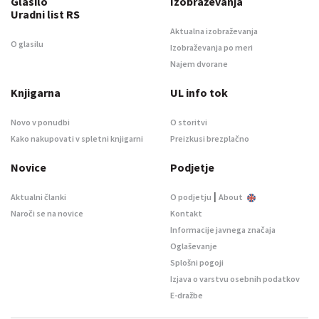
Glasilo
Izobraževanja
Uradni list RS
Aktualna izobraževanja
O glasilu
Izobraževanja po meri
Najem dvorane
Knjigarna
UL info tok
Novo v ponudbi
O storitvi
Kako nakupovati v spletni knjigarni
Preizkusi brezplačno
Novice
Podjetje
|
Aktualni članki
O podjetju
About
Naroči se na novice
Kontakt
Informacije javnega značaja
Oglaševanje
Splošni pogoji
Izjava o varstvu osebnih podatkov
E-dražbe