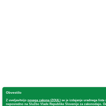
Obvestilo
Z uveljavitvijo
novega zakona (ZOUL)
se je
izdajanje uradnega lista 
neposredno
na Službo Vlade Republike Slovenije za zakonodajo
. O