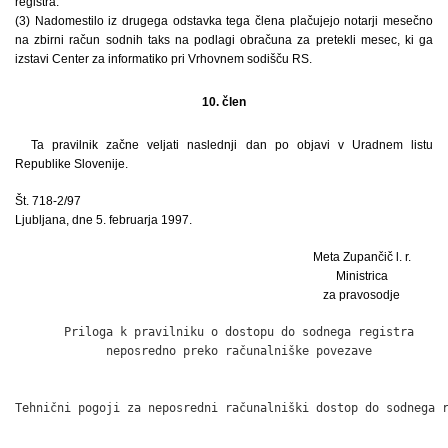
registra.
(3) Nadomestilo iz drugega odstavka tega člena plačujejo notarji mesečno
na zbirni račun sodnih taks na podlagi obračuna za pretekli mesec, ki ga
izstavi Center za informatiko pri Vrhovnem sodišču RS.
10. člen
Ta pravilnik začne veljati naslednji dan po objavi v Uradnem listu
Republike Slovenije.
Št. 718-2/97
Ljubljana, dne 5. februarja 1997.
Meta Zupančič l. r.
Ministrica
za pravosodje
       Priloga k pravilniku o dostopu do sodnega registra

             neposredno preko računalniške povezave

Tehnični pogoji za neposredni računalniški dostop do sodnega r