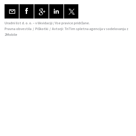
Uradni list d. o. o. – v likvidaciji / Vse pravice pridržane.
Pravna obvestila
/
Piškotki
/ Avtorji:
TriTim spletna agencija
v sodelovanju z
2Mobile