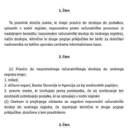
1. člen
Ta pravilnik določa osebe, ki imajo pravico do dostopa do podatkov,
vpisanih v sodni register, neposredno preko računalniške povezave (v
nadaljnjem besedilu: neposreden računalniški dostop do sodnega registra),
način dostopa, tehnične in druge pogoje priključitve ter tarifo za določitev
nadomestila za takšno uporabo centralne informatizirane baze.
2. člen
(1) Pravico do neposrednega računalniškega dostopa do sodnega
registra imajo:
1. notarji;
2. državni organi, Banka Slovenije in Agencija za trg vrednostnih papirjev;
3. pravne osebe, ki izvršujejo javna pooblastila, če za izvrševanje teh
pooblastil potrebujejo podatke, ki se vpisujejo v sodni register.
(2) Osebam iz prejšnjega odstavka se zagotovi neposredni računalniški
dostop do sodnega registra, če izpolnjuje tehnične in druge pogoje
priključitve, določene s tem pravilnikom.
3. člen