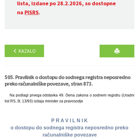
lista, izdane po 28.2.2026, so dostopne
na
PISRS
.
KAZALO
505. Pravilnik o dostopu do sodnega registra neposredno
preko računalniške povezave, stran 873.
Na podlagi prvega odstavka 49. člena zakona o sodnem registru (Uradni
list RS, št. 13/93) izdaja minister za pravosodje
P R A V I L N I K
o dostopu do sodnega registra neposredno preko
računalniške povezave