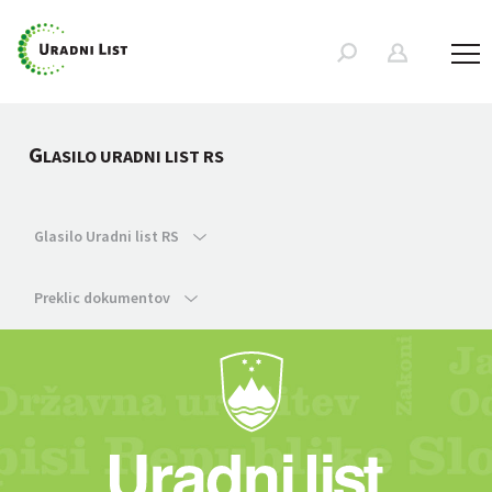
G
LASILO URADNI LIST RS
Glasilo Uradni list RS
Preklic dokumentov