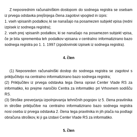
Z neposrednim računalniškim dostopom do sodnega registra se osebam
iz prvega odstavka prejšnjega člena zagotovi vpogled in izpis:
1. vseh vpisanih podatkov, ki se nanašajo na posamezen subjekt vpisa (redni
izpisek iz sodnega registra);
2. vseh prej vpisanih podatkov, ki se nanašajo na posamezen subjekt vpisa,
če je bila sprememba teh podatkov vpisana v centralno informatizirano bazo
sodnega registra po 1. 1. 1997 (zgodovinski izpisek iz sodnega registra).
4. člen
(1) Neposreden računalniški dostop do sodnega registra se zagotovi s
priključitvijo na centralno informatizirano bazo sodnega registra;
(2) Priključitev iz prvega odstavka tega člena opravi Center Vlade RS za
informatiko, ko prejme naročilo Centra za informatiko pri Vrhovnem sodišču
RS.
(3) Stroške preverjanja izpolnjevanja tehničnih pogojev iz 5. člena pravilnika
in stroške priključitve na centralno informatizirano bazo sodnega registra
nosi oseba iz prvega odstavka 2. člena tega pravilnika in jih plača na podlagi
obračuna stroškov, ki ji ga izstavi Center Vlade RS za informatiko.
5. člen