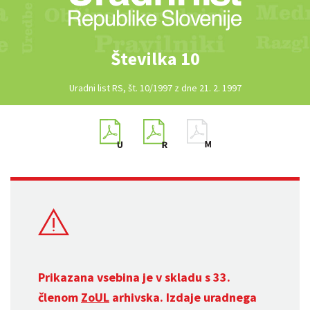
Številka 10
Uradni list RS, št. 10/1997 z dne 21. 2. 1997
Prikazana vsebina je v skladu s 33.
členom
ZoUL
arhivska. Izdaje uradnega