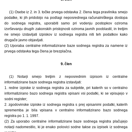
(1) Osebe iz 2. in 3. točke prvega odstavka 2. člena tega pravilnika smejo
podatke, ki jih pridobijo na podlagi neposrednega računalniškega dostopa
do sodnega registra, uporabiti samo pri vodenju postopkov oziroma
izvrševanju drugih zakonskih pristojnosti oziroma javnih pooblastil, in tretjim
ne smejo izstavljati izpiskov iz sodnega registra niti teh podatkov kako
drugače javno objavljati.
(2) Uporaba centralne informatizirane baze sodnega registra za namene iz
prvega odstavka tega člena je brezplačna.
9. člen
(1) Notarji smejo tretjim z neposrednim izpisom iz centralne
informatizirane baze sodnega registra izstavljati:
1. redne izpiske iz sodnega registra za subjekte, pri katerih so v centralno
informatizirano bazo sodnega registra vpisani vsi podatki, ki se vpisujejo v
sodni register;
2. zgodovinske izpiske iz sodnega registra s prej vpisanimi podatki, katerih
sprememba je bila vpisana v centralno informatizirano bazo sodnega
registra po 1. 1. 1997.
(2) Za uporabo centralne informatizirane baze sodnega registra plačujejo
notarji nadomestilo, ki je enako polovici sodne takse za izpisek iz sodnega