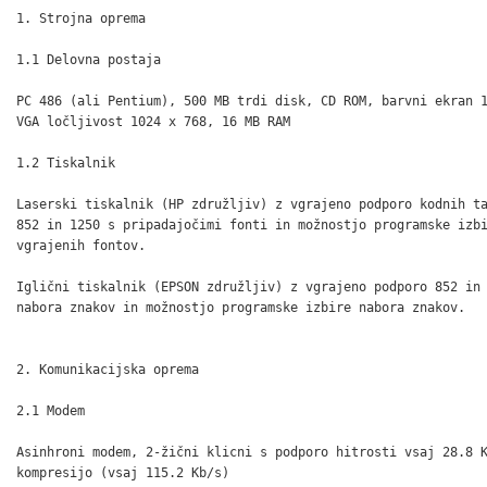
1. Strojna oprema

1.1 Delovna postaja

PC 486 (ali Pentium), 500 MB trdi disk, CD ROM, barvni ekran 1
VGA ločljivost 1024 x 768, 16 MB RAM

1.2 Tiskalnik

Laserski tiskalnik (HP združljiv) z vgrajeno podporo kodnih ta
852 in 1250 s pripadajočimi fonti in možnostjo programske izbi
vgrajenih fontov. 	

Iglični tiskalnik (EPSON združljiv) z vgrajeno podporo 852 in 
nabora znakov in možnostjo programske izbire nabora znakov.

2. Komunikacijska oprema

2.1 Modem

Asinhroni modem, 2-žični klicni s podporo hitrosti vsaj 28.8 K
kompresijo (vsaj 115.2 Kb/s)
