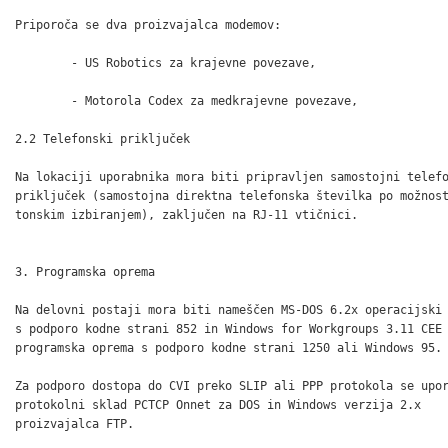
Priporoča se dva proizvajalca modemov:

	- US Robotics za krajevne povezave,

	- Motorola Codex za medkrajevne povezave,

2.2 Telefonski priključek

Na lokaciji uporabnika mora biti pripravljen samostojni telefo
priključek (samostojna direktna telefonska številka po možnost
tonskim izbiranjem), zaključen na RJ-11 vtičnici.

3. Programska oprema

Na delovni postaji mora biti nameščen MS-DOS 6.2x operacijski 
s podporo kodne strani 852 in Windows for Workgroups 3.11 CEE

programska oprema s podporo kodne strani 1250 ali Windows 95.

Za podporo dostopa do CVI preko SLIP ali PPP protokola se upor
protokolni sklad PCTCP Onnet za DOS in Windows verzija 2.x

proizvajalca FTP.
