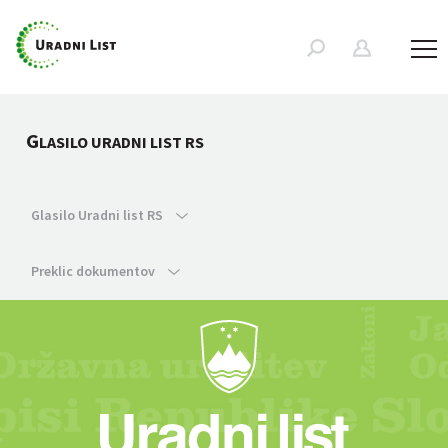
G
LASILO URADNI LIST RS
Glasilo Uradni list RS
Preklic dokumentov