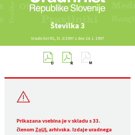
Številka 3
Uradni list RS, št. 3/1997 z dne 24. 1. 1997
Prikazana vsebina je v skladu s 33.
členom
ZoUL
arhivska. Izdaje uradnega