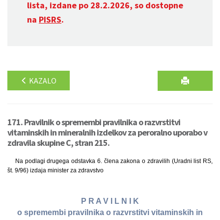
lista, izdane po 28.2.2026, so dostopne
na
PISRS
.
KAZALO
171. Pravilnik o spremembi pravilnika o razvrstitvi
vitaminskih in mineralnih izdelkov za peroralno uporabo v
zdravila skupine C, stran 215.
Na podlagi drugega odstavka 6. člena zakona o zdravilih (Uradni list RS,
št. 9/96) izdaja minister za zdravstvo
P R A V I L N I K
o spremembi pravilnika o razvrstitvi vitaminskih in