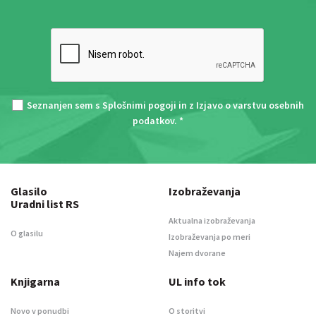
Seznanjen sem s
Splošnimi pogoji
in z
Izjavo o varstvu osebnih
podatkov
. *
Glasilo
Izobraževanja
Uradni list RS
Aktualna izobraževanja
O glasilu
Izobraževanja po meri
Najem dvorane
Knjigarna
UL info tok
Novo v ponudbi
O storitvi