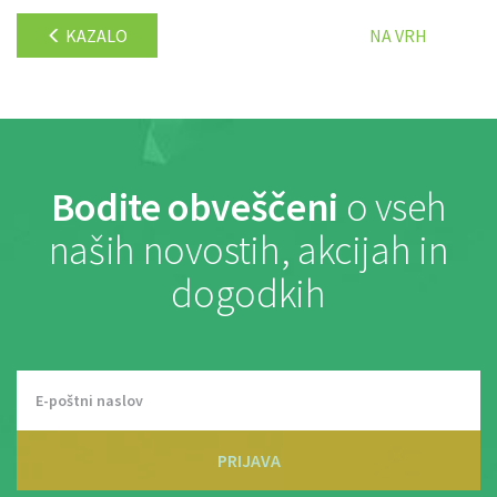
KAZALO
NA VRH
Bodite obveščeni
o vseh
naših novostih, akcijah in
dogodkih
PRIJAVA