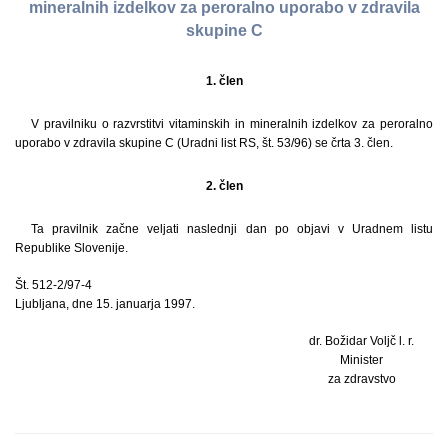
mineralnih izdelkov za peroralno uporabo v zdravila
skupine C
1. člen
V pravilniku o razvrstitvi vitaminskih in mineralnih izdelkov za peroralno
uporabo v zdravila skupine C (Uradni list RS, št. 53/96) se črta 3. člen.
2. člen
Ta pravilnik začne veljati naslednji dan po objavi v Uradnem listu
Republike Slovenije.
Št. 512-2/97-4
Ljubljana, dne 15. januarja 1997.
dr. Božidar Voljč l. r.
Minister
za zdravstvo