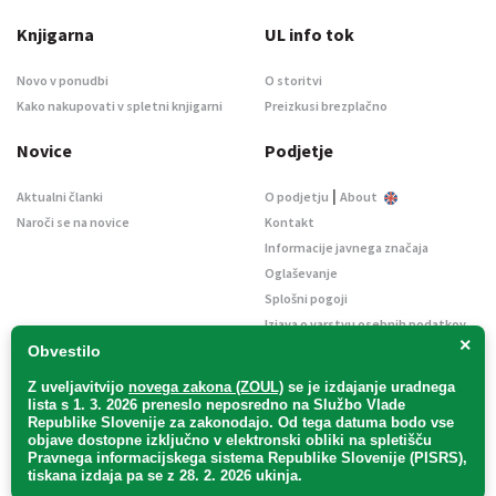
Knjigarna
UL info tok
Novo v ponudbi
O storitvi
Kako nakupovati v spletni knjigarni
Preizkusi brezplačno
Novice
Podjetje
|
Aktualni članki
O podjetju
About
Naroči se na novice
Kontakt
Informacije javnega značaja
Oglaševanje
Splošni pogoji
Izjava o varstvu osebnih podatkov
×
E-dražbe
Obvestilo
Z uveljavitvijo
novega zakona (ZOUL)
se je
izdajanje uradnega
lista s 1. 3. 2026 preneslo
neposredno
na Službo Vlade
Republike Slovenije za zakonodajo
. Od tega datuma bodo vse
objave dostopne izključno v elektronski obliki na spletišču
Pravnega informacijskega sistema Republike Slovenije (PISRS),
Uradni list d. o. o. – v likvidaciji / Vse pravice pridržane.
tiskana izdaja pa se z 28. 2. 2026 ukinja.
Pravna obvestila
/
Piškotki
/ Avtorji:
TriTim spletna agencija
v sodelovanju z