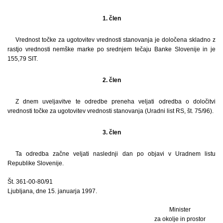
1. člen
Vrednost točke za ugotovitev vrednosti stanovanja je določena skladno z
rastjo vrednosti nemške marke po srednjem tečaju Banke Slovenije in je
155,79 SIT.
2. člen
Z dnem uveljavitve te odredbe preneha veljati odredba o določitvi
vrednosti točke za ugotovitev vrednosti stanovanja (Uradni list RS, št. 75/96).
3. člen
Ta odredba začne veljati naslednji dan po objavi v Uradnem listu
Republike Slovenije.
Št. 361-00-80/91
Ljubljana, dne 15. januarja 1997.
Minister
za okolje in prostor