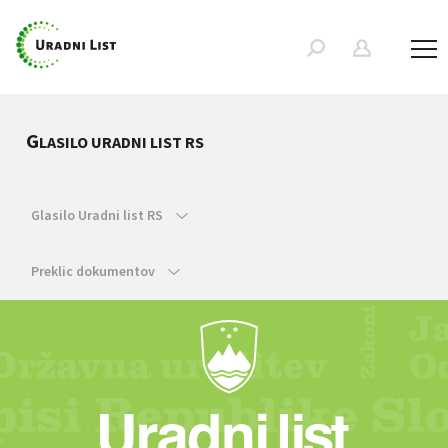
G
LASILO URADNI LIST RS
Glasilo Uradni list RS
Preklic dokumentov