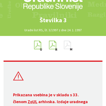
Številka 3
Uradni list RS, št. 3/1997 z dne 24. 1. 1997
Prikazana vsebina je v skladu s 33.
členom
ZoUL
arhivska. Izdaje uradnega