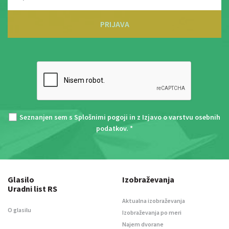
PRIJAVA
Seznanjen sem s
Splošnimi pogoji
in z
Izjavo o varstvu osebnih
podatkov
. *
Glasilo
Izobraževanja
Uradni list RS
Aktualna izobraževanja
O glasilu
Izobraževanja po meri
Najem dvorane