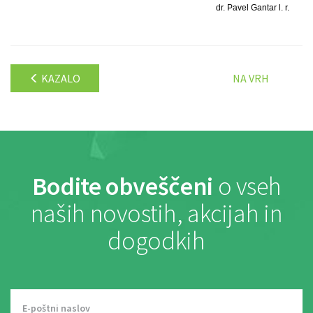
dr. Pavel Gantar l. r.
KAZALO
NA VRH
Bodite obveščeni
o vseh
naših novostih, akcijah in
dogodkih