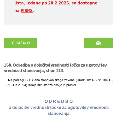
lista, izdane po 28.2.2026, so dostopne
na
PISRS
.
KAZALO
168. Odredba o določitvi vrednosti točke za ugotovitev
vrednosti stanovanja, stran 213.
Na podlagi 121. člena stanovanjskega zakona (Uradni list RS, št. 18/91-I,
19/91-I in 21/94) izdaja minister za okolje in prostor
O D R E D B O
o določitvi vrednosti točke za ugotovitev vrednosti
stanovanja