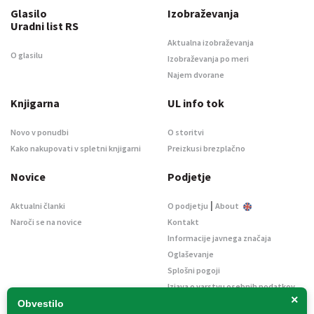
Glasilo
Izobraževanja
Uradni list RS
Aktualna izobraževanja
O glasilu
Izobraževanja po meri
Najem dvorane
Knjigarna
UL info tok
Novo v ponudbi
O storitvi
Kako nakupovati v spletni knjigarni
Preizkusi brezplačno
Novice
Podjetje
|
Aktualni članki
O podjetju
About
Naroči se na novice
Kontakt
Informacije javnega značaja
Oglaševanje
Splošni pogoji
Izjava o varstvu osebnih podatkov
×
E-dražbe
Obvestilo