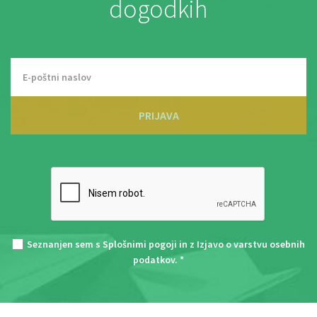
dogodkih
PRIJAVA
Seznanjen sem s
Splošnimi pogoji
in z
Izjavo o varstvu osebnih
podatkov
. *