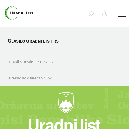
G
LASILO URADNI LIST RS
Glasilo Uradni list RS
Preklic dokumentov