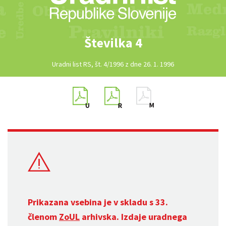
Številka 4
Uradni list RS, št. 4/1996 z dne 26. 1. 1996
Prikazana vsebina je v skladu s 33.
členom
ZoUL
arhivska. Izdaje uradnega