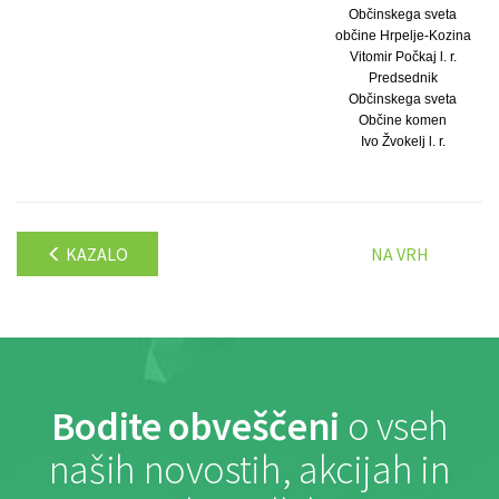
Občinskega sveta
občine Hrpelje-Kozina
Vitomir Počkaj l. r.
Predsednik
Občinskega sveta
Občine komen
Ivo Žvokelj l. r.
KAZALO
NA VRH
Bodite obveščeni
o vseh
naših novostih, akcijah in