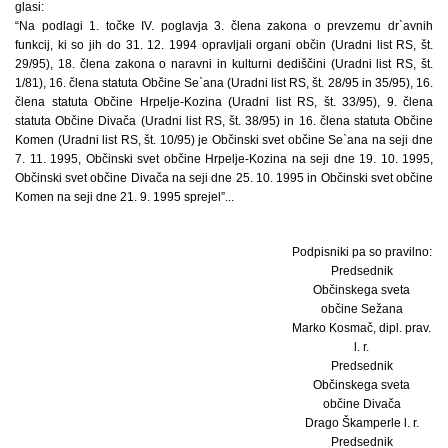
glasi:
“Na podlagi 1. točke IV. poglavja 3. člena zakona o prevzemu dr`avnih
funkcij, ki so jih do 31. 12. 1994 opravljali organi občin (Uradni list RS, št.
29/95), 18. člena zakona o naravni in kulturni dediščini (Uradni list RS, št.
1/81), 16. člena statuta Občine Se`ana (Uradni list RS, št. 28/95 in 35/95), 16.
člena statuta Občine Hrpelje-Kozina (Uradni list RS, št. 33/95), 9. člena
statuta Občine Divača (Uradni list RS, št. 38/95) in 16. člena statuta Občine
Komen (Uradni list RS, št. 10/95) je Občinski svet občine Se`ana na seji dne
7. 11. 1995, Občinski svet občine Hrpelje-Kozina na seji dne 19. 10. 1995,
Občinski svet občine Divača na seji dne 25. 10. 1995 in Občinski svet občine
Komen na seji dne 21. 9. 1995 sprejel”...
Podpisniki pa so pravilno:
Predsednik
Občinskega sveta
občine Sežana
Marko Kosmač, dipl. prav.
l. r.
Predsednik
Občinskega sveta
občine Divača
Drago Škamperle l. r.
Predsednik