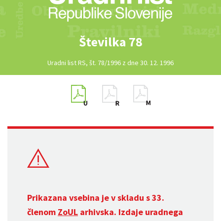
Številka 78
Uradni list RS, št. 78/1996 z dne 30. 12. 1996
Prikazana vsebina je v skladu s 33.
členom
ZoUL
arhivska. Izdaje uradnega