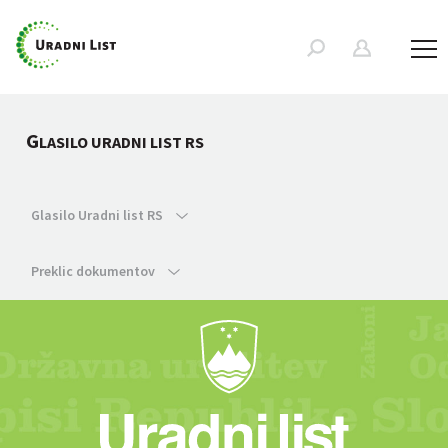
G
LASILO URADNI LIST RS
Glasilo Uradni list RS
Preklic dokumentov