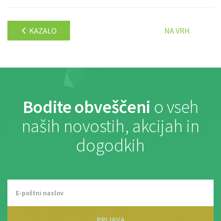
KAZALO
NA VRH
Bodite obveščeni
o vseh
naših novostih, akcijah in
dogodkih
PRIJAVA