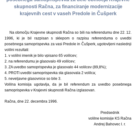
skupnosti Račna, za financiranje modernizacije
krajevnih cest v vaseh Predole in Čušperk
Na območju Krajevne skupnosti Račna so bili na referendumu dne 22. 12.
1996, ki je bil razpisan s sklepom o razpisu referenduma o uvedbi
posebnega samoprispevka za vasi Predole in Čušperk, ugotovljeni naslednji
volilni rezultati:
1. v volilni imenik je bilo vpisano 65 volilcev;
2. na referendumu je glasovalo 49 volilcev;
3. ZA uvedbo samoprispevka je glasovalo 44 volilcev (89,8%);
4. PROTI uvedbi samoprispevka sta glasovala 2 volilca;
5. neveljavne glasovnice so bile 3.
Volilna komisija ugotavlja, da je bil referendum za uvedbo posebnega
samoprispevka v Krajevni skupnosti Račna izglasovan.
Račna, dne 22. decembra 1996.
Predsednik
volilne komisije KS Račna
Andrej Bahovec l. r.