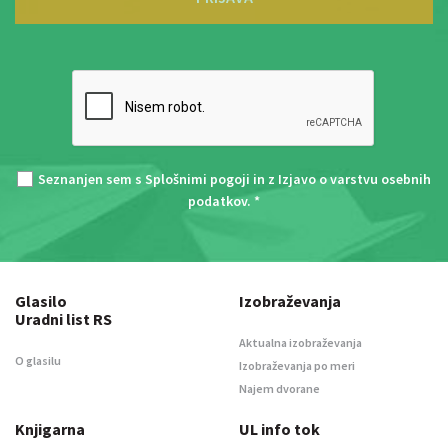
Seznanjen sem s
Splošnimi pogoji
in z
Izjavo o varstvu osebnih
podatkov
. *
Glasilo
Izobraževanja
Uradni list RS
Aktualna izobraževanja
O glasilu
Izobraževanja po meri
Najem dvorane
Knjigarna
UL info tok