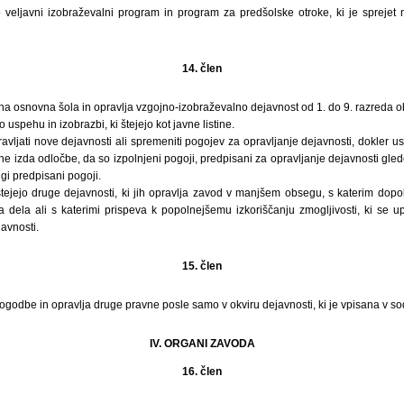
 veljavni izobraževalni program in program za predšolske otroke, ki je sprejet
14. člen
na osnovna šola in opravlja vzgojno-izobraževalno dejavnost od 1. do 9. razreda 
 uspehu in izobrazbi, ki štejejo kot javne listine.
vljati nove dejavnosti ali spremeniti pogojev za opravljanje dejavnosti, dokler us
n ne izda odločbe, da so izpolnjeni pogoji, predpisani za opravljanje dejavnosti gle
ugi predpisani pogoji.
tejejo druge dejavnosti, ki jih opravlja zavod v manjšem obsegu, s katerim dopo
 dela ali s katerimi prispeva k popolnejšemu izkoriščanju zmogljivosti, ki se up
javnosti.
15. člen
godbe in opravlja druge pravne posle samo v okviru dejavnosti, ki je vpisana v sod
IV. ORGANI ZAVODA
16. člen