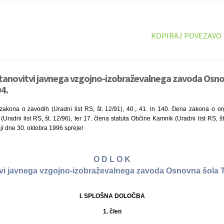
KOPIRAJ POVEZAVO
stanovitvi javnega vzgojno-izobraževalnega zavoda Osn
4.
akona o zavodih (Uradni list RS, št. 12/91), 40., 41. in 140. člena zakona o org
(Uradni list RS, št. 12/96), ter 17. člena statuta Občine Kamnik (Uradni list RS, št
i dne 30. oktobra 1996 sprejel
O D L O K
tvi javnega vzgojno-izobraževalnega zavoda Osnovna šola 
I. SPLOŠNA DOLOČBA
1. člen