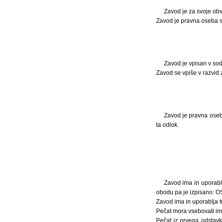
Zavod je za svoje obv
Zavod je pravna oseba s
Zavod je vpisan v sodn
Zavod se vpiše v razvid z
Zavod je pravna oseb
ta odlok.
Zavod ima in uporabl
obodu pa je izpisano
Zavod ima in uporablja t
Pečat mora vsebovati im
Pečat iz prvega odstavk