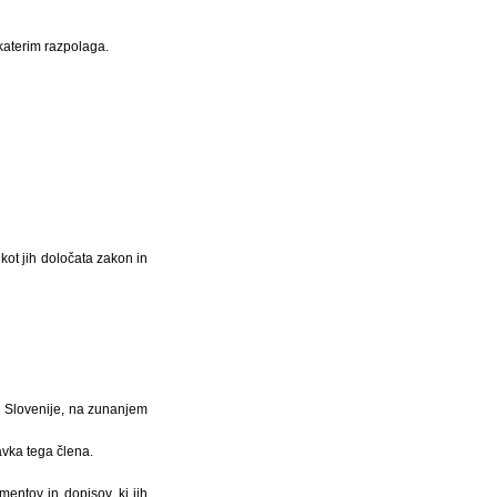
katerim razpolaga.
ot jih določata zakon in
e Slovenije, na zunanjem
avka tega člena.
entov in dopisov, ki jih