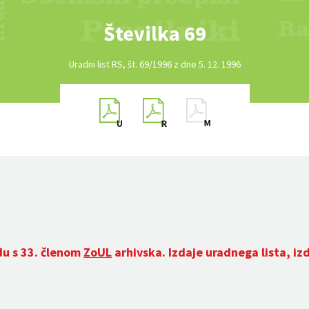
Številka 69
Uradni list RS, št. 69/1996 z dne 5. 12. 1996
du s 33. členom
ZoUL
arhivska. Izdaje uradnega lista, iz