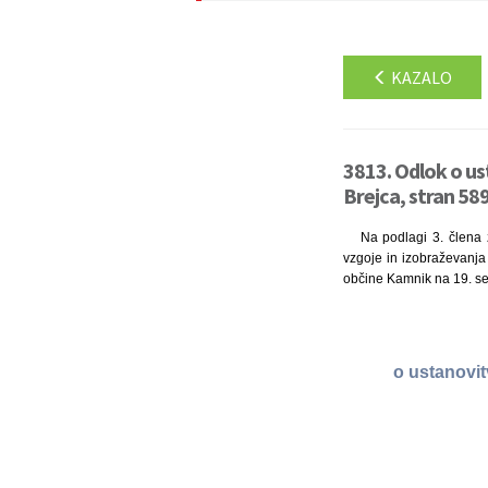
KAZALO
3813. Odlok o u
Brejca, stran 589
Na podlagi 3. člena z
vzgoje in izobraževanja 
občine Kamnik na 19. sej
o ustanovi