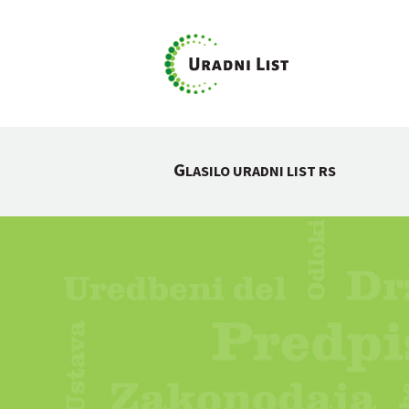
G
LASILO URADNI LIST RS