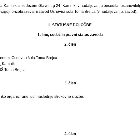
 Kamnik, s sedežem Glavni trg 24, Kamnik, v nadaljevanju besedila: ustanovitelj
 vzgojno-izobraževalni zavod Osnovna šola Toma Brejca (v nadaljevanju: zavod).
II. STATUSNE DOLOČBE
1. Ime, sedež in pravni status zavoda
2. člen
menom: Osnovna šola Toma Brejca.
, Kamnik.
OŠ Toma Brejca.
3. člen
hko organizirane tudi naslednje strokovne službe:
4. člen