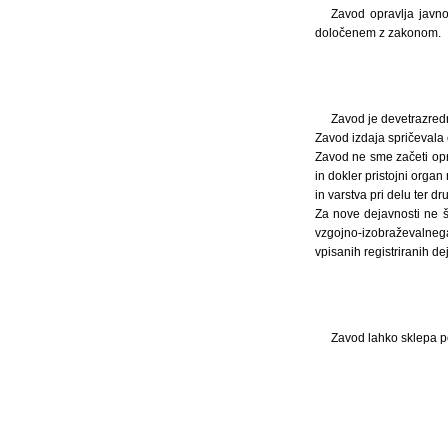
Zavod opravlja javno
določenem z zakonom.
Zavod je devetrazred
Zavod izdaja spričevala o
Zavod ne sme začeti opra
in dokler pristojni orga
in varstva pri delu ter dr
Za nove dejavnosti ne š
vzgojno-izobraževalnega
vpisanih registriranih de
Zavod lahko sklepa po