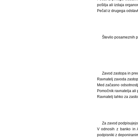
pošilja ali izdaja orga
Pečat iz drugega odstav
Število posameznih pe
Zavod zastopa in pred
Ravnatelj zavoda zastopa
Med začasno odsotnostj
Pomočnik ravnatelja ali
Ravnatelj lahko za zast
Za zavod podpisujejo r
V odnosih z banko in A
podpisniki z deponiranimi