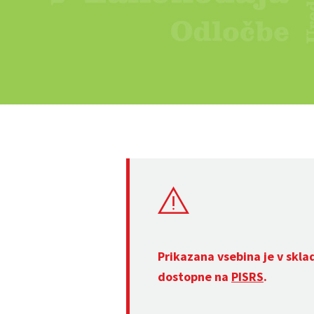
Prikazana vsebina je v skla
dostopne na
PISRS
.