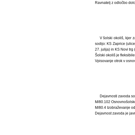
Ravnatelj z odločbo dolo
V šolski okoliš, kjer
sodijo: KS Zaprice (ulic
27. julija) in KS Novi trg
Šolski okoliš je fleksibile
Vpisovanje otrok v osno
Dejavnosti zavoda so
M/80.102 Osnovnošolsko
M/80.4 Izobraževanje od
Dejavnost zavoda je javn