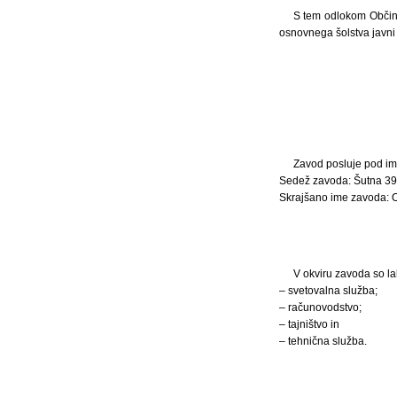
S tem odlokom Občina
osnovnega šolstva javni
Zavod posluje pod i
Sedež zavoda: Šutna 39
Skrajšano ime zavoda: 
V okviru zavoda so la
– svetovalna služba;
– računovodstvo;
– tajništvo in
– tehnična služba.