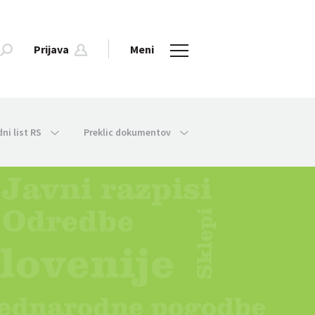
Prijava
Meni
dni list RS
Preklic dokumentov