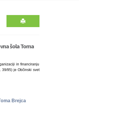
ovna šola Toma
anizaciji in financiranju
. 39/95) je Občinski svet
Toma Brejca