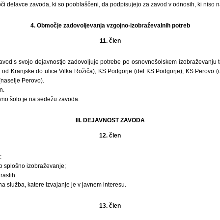
či delavce zavoda, ki so pooblaščeni, da podpisujejo za zavod v odnosih, ki niso 
4. Območje zadovoljevanja vzgojno-izobraževalnih potreb
11. člen
 zavod s svojo dejavnostjo zadovoljuje potrebe po osnovnošolskem izobraževanju te
e od Kranjske do ulice Vilka Rožiča), KS Podgorje (del KS Podgorje), KS Perovo (
 (naselje Perovo).
n.
vno šolo je na sedežu zavoda.
III. DEJAVNOST ZAVODA
12. člen
:
 splošno izobraževanje;
raslih.
a služba, katere izvajanje je v javnem interesu.
13. člen