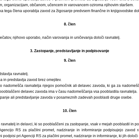
nom, organizacijam, občanom, učencem in varovancem oziroma njihovim staršem.
ka tega člena uporablja zavod za žigosanje predvsem finančne in knjigovodske do
8. člen
čatov, njihovo uporabo, način varovanja in uničevanja določi ravnatelj.
3. Zastopanje, predstavljanje in podpisovanje
9. člen
stavlja ravnatelj.
 in predstavlja zavod brez omejitev.
o nadomešča ravnatelja njegov pomočnik ali delavec zavoda, ki ga za nadomeščan
 pooblaščeni delavec zavoda ima v času nadomeščanja vsa pooblastila ravnatelja.
opanje ali predstavljanje zavoda v posameznih zadevah pooblasti druge osebe.
10. člen
avnatelj in delavci, ki so pooblaščeni za zastopanje, vsak v mejah pooblastil in posl
gencijo RS za plačilni promet, nadziranje in informiranje podpisujejo zavod ra
 podpisi pri Agenciji RS za plačilni promet, nadziranje in informiranje, ki jih določi 