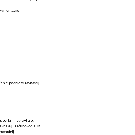
kumentacije.
je pooblasti ravnatelj.
ov, ki jih opravljajo.
vnatelj, računovodja in
ravnatelj.