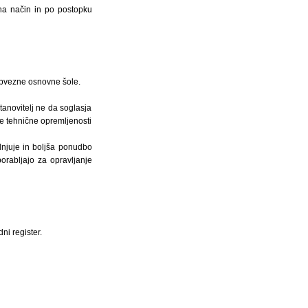
 na način in po postopku
obvezne osnovne šole.
tanovitelj ne da soglasja
de tehnične opremljenosti
lnjuje in boljša ponudbo
orabljajo za opravljanje
ni register.