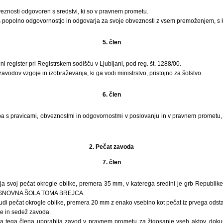
eznosti odgovoren s sredstvi, ki so v pravnem prometu.
 popolno odgovornostjo in odgovarja za svoje obveznosti z vsem premoženjem, s 
5. člen
i register pri Registrskem sodišču v Ljubljani, pod reg. št. 1288/00.
avodov vzgoje in izobraževanja, ki ga vodi ministrstvo, pristojno za šolstvo.
6. člen
a s pravicami, obveznostmi in odgovornostmi v poslovanju in v pravnem prometu, k
2. Pečat zavoda
7. člen
ja svoj pečat okrogle oblike, premera 35 mm, v katerega sredini je grb Republik
: OSNOVNA ŠOLA TOMA BREJCA.
udi pečat okrogle oblike, premera 20 mm z enako vsebino kot pečat iz prvega odst
e in sedež zavoda.
a tega člena uporablja zavod v pravnem prometu za žigosanje vseh aktov, dokum