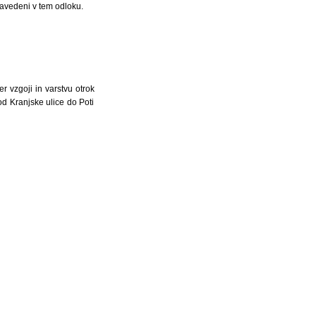
navedeni v tem odloku.
r vzgoji in varstvu otrok
od Kranjske ulice do Poti