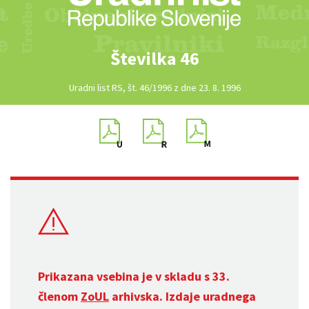
Številka 46
Uradni list RS, št. 46/1996 z dne 23. 8. 1996
Prikazana vsebina je v skladu s 33.
členom
ZoUL
arhivska. Izdaje uradnega