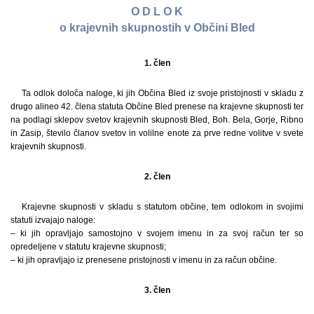
O D L O K
o krajevnih skupnostih v Občini Bled
1. člen
Ta odlok določa naloge, ki jih Občina Bled iz svoje pristojnosti v skladu z
drugo alineo 42. člena statuta Občine Bled prenese na krajevne skupnosti ter
na podlagi sklepov svetov krajevnih skupnosti Bled, Boh. Bela, Gorje, Ribno
in Zasip, število članov svetov in volilne enote za prve redne volitve v svete
krajevnih skupnosti.
2. člen
Krajevne skupnosti v skladu s statutom občine, tem odlokom in svojimi
statuti izvajajo naloge:
– ki jih opravljajo samostojno v svojem imenu in za svoj račun ter so
opredeljene v statutu krajevne skupnosti;
– ki jih opravljajo iz prenesene pristojnosti v imenu in za račun občine.
3. člen