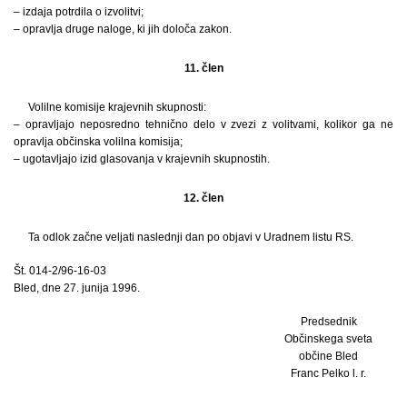
– izdaja potrdila o izvolitvi;
– opravlja druge naloge, ki jih določa zakon.
11. člen
Volilne komisije krajevnih skupnosti:
– opravljajo neposredno tehnično delo v zvezi z volitvami, kolikor ga ne
opravlja občinska volilna komisija;
– ugotavljajo izid glasovanja v krajevnih skupnostih.
12. člen
Ta odlok začne veljati naslednji dan po objavi v Uradnem listu RS.
Št. 014-2/96-16-03
Bled, dne 27. junija 1996.
Predsednik
Občinskega sveta
občine Bled
Franc Pelko l. r.