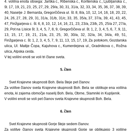
4. volilna enota obsega: Jarška c., Ribenska c., Koritenska c., Ljubljanska c.,
št. 17, 19, 21, 23, 25, 27, 29, 29/a, 30, 31, 31/a, 32, 33, 34, 35, 36, 37, 38, 39,
40, Naselje J. Bernarda, Gregorčičeva ul. št. 8, 8/a, 10, 12, 14, 16, 18, 20, 22,
24, 26, 27, 28, 29, 31, 31/a, 31/b, 31/c, 33, 35, 35/a, 37, 37/a, 39, 41, 43, 45,
47, Finžgarjeva c. št. 6, 8, 10, 12, 14, 16, 21, 23, 23/a, 23/b, 25, 25/a 27, 27/a,
29, Pot na Lisice št. 3, 4, 5, 7, 8, 9, Gregorčičeva ul. št. 1, 2, 3, 4, 5, 6, 7, 9, 11,
13, 15, 17, 19, 21, 21/a, 23, 25, 30, 30/a, 32, 32/a, 34, 34/a, 49, 51,
Finžgarjeva c. št. 1, 2, 3, 4, 5, 7, 9, 11, 13, 15, 17, 19, Za potokom, Gozdarska
ulica, Ul. Matije Čopa, Kajuhova c., Kumerdejeva ul., Gradnikova c., Rožna
ulica, Alpska cesta.
V tej volilni enoti se voli tri člane sveta.
5. člen
Svet Krajevne skupnosti Boh. Bela šteje pet članov.
Za volitve članov sveta Krajevne skupnosti Boh. Bela se oblikuje ena volilna
enota, ki zajema območje naselij Boh. Bela, Obrne, Slamniki in Kupljenik.
V volilni enoti se voli pet članov sveta Krajevne skupnosti Boh. Bela.
6. člen
Svet Krajevne skupnosti Gorje šteje sedem članov.
Za volitve članov sveta Krajevne skupnosti Gorje se oblikujejo 3 volilne