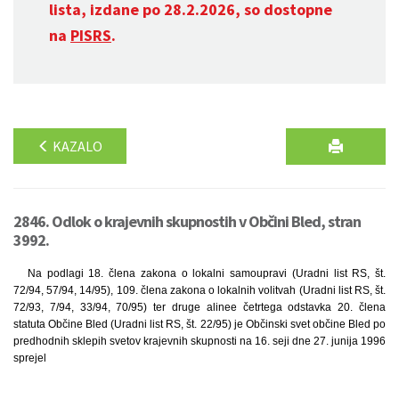
lista, izdane po 28.2.2026, so dostopne
na
PISRS
.
KAZALO
2846. Odlok o krajevnih skupnostih v Občini Bled, stran
3992.
Na podlagi 18. člena zakona o lokalni samoupravi (Uradni list RS, št.
72/94, 57/94, 14/95), 109. člena zakona o lokalnih volitvah (Uradni list RS, št.
72/93, 7/94, 33/94, 70/95) ter druge alinee četrtega odstavka 20. člena
statuta Občine Bled (Uradni list RS, št. 22/95) je Občinski svet občine Bled po
predhodnih sklepih svetov krajevnih skupnosti na 16. seji dne 27. junija 1996
sprejel