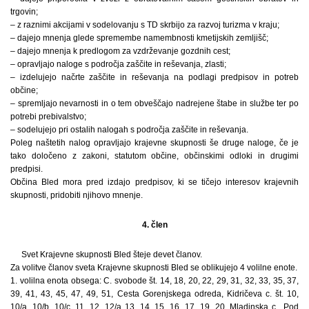
trgovin;
– z raznimi akcijami v sodelovanju s TD skrbijo za razvoj turizma v kraju;
– dajejo mnenja glede spremembe namembnosti kmetijskih zemljišč;
– dajejo mnenja k predlogom za vzdrževanje gozdnih cest;
– opravljajo naloge s področja zaščite in reševanja, zlasti;
– izdelujejo načrte zaščite in reševanja na podlagi predpisov in potreb
občine;
– spremljajo nevarnosti in o tem obveščajo nadrejene štabe in službe ter po
potrebi prebivalstvo;
– sodelujejo pri ostalih nalogah s področja zaščite in reševanja.
Poleg naštetih nalog opravljajo krajevne skupnosti še druge naloge, če je
tako določeno z zakoni, statutom občine, občinskimi odloki in drugimi
predpisi.
Občina Bled mora pred izdajo predpisov, ki se tičejo interesov krajevnih
skupnosti, pridobiti njihovo mnenje.
4. člen
Svet Krajevne skupnosti Bled šteje devet članov.
Za volitve članov sveta Krajevne skupnosti Bled se oblikujejo 4 volilne enote.
1. volilna enota obsega: C. svobode št. 14, 18, 20, 22, 29, 31, 32, 33, 35, 37,
39, 41, 43, 45, 47, 49, 51, Cesta Gorenjskega odreda, Kidričeva c. št. 10,
10/a, 10/b, 10/c, 11, 12, 12/a 13, 14, 15, 16, 17, 19, 20, Mladinska c., Pod