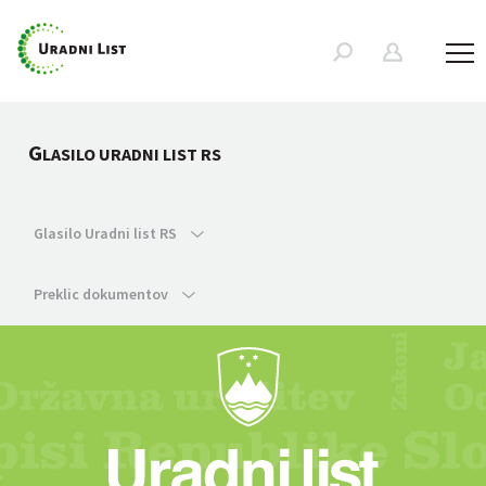
G
LASILO URADNI LIST RS
Glasilo Uradni list RS
Preklic dokumentov