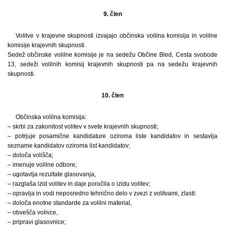
9. člen
Volitve v krajevne skupnosti izvajajo občinska volilna komisija in volilne
komisije krajevnih skupnosti.
Sedež občinske volilne komisije je na sedežu Občine Bled, Cesta svobode
13, sedeži volilnih komisij krajevnih skupnosti pa na sedežu krajevnih
skupnosti.
10. člen
Občinska volilna komisija:
– skrbi za zakonitost volitev v svete krajevnih skupnosti;
– potrjuje posamične kandidature oziroma liste kandidatov in sestavlja
sezname kandidatov oziroma list kandidatov;
– določa volišča;
– imenuje volilne odbore;
– ugotavlja rezultate glasovanja,
– razglaša izid volitev in daje poročila o izidu volitev;
– opravlja in vodi neposredno tehnično delo v zvezi z volitvami, zlasti:
– določa enotne standarde za volilni material,
– obvešča volivce,
– pripravi glasovnice;