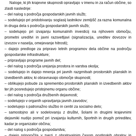
Naloge, ki jih krajevne skupnosti opravljajo v imenu in za račun občine, so
zlasti naslednje:
– del nalog s področja gospodarskih javnih služb;
– sodelujejo pri pridobivanju soglasij lastnikov zemljišč za razna komunalna
in druga dela s področja gospodarskih javnih služb;
– sodelujejo pri izvajanju komunalnih investicij na njihovem območju,
prometni ureditvi in javni razsvetljavi (signalizacija, ureditev dovozov in
izvozov v naselja, omejevanje hitrosti);
– dajejo predloge za pripravo letnih programov dela občine na področju
gospodarske infrastrukture;
– pripravljajo programe javnih del;
– del nalog s področja urejanja prostora in varstva okolja;
– sodelujejo in dajejo mnenja pri javnih razgrnitvah prostorskih planskih in
izvedbenih aktov, ki obravnavajo območje skupnosti;
– oblikujejo pobude za spremembo prostorskih planskih in izvedbenih aktov
ter jih posredujejo pristojnemu organu občine;
– del nalog s področja družbenih dejavnosti;
– sodelujejo v organih upravljanja javnih zavodov;
– sodelujejo s patronažno službo in centri za socialno delo;
– samostojno ali v sodelovanju z društvi, šolami in drugimi krajevnimi
dejavniki nudijo pomoč pri izvajanju kulturnih, športnih in drugih prireditev,
kadar je organizator občina;
– del nalog s področja gospodarstva;
– dajejo priporočila v zvezi z obratovalnim časom gostinskih obratov in