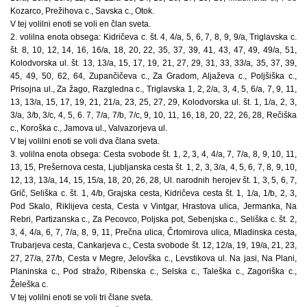
Kozarco, Prežihova c., Savska c., Otok.
V tej volilni enoti se voli en član sveta.
2. volilna enota obsega: Kidričeva c. št. 4, 4/a, 5, 6, 7, 8, 9, 9/a, Triglavska c.
št. 8, 10, 12, 14, 16, 16/a, 18, 20, 22, 35, 37, 39, 41, 43, 47, 49, 49/a, 51,
Kolodvorska ul. št. 13, 13/a, 15, 17, 19, 21, 27, 29, 31, 33, 33/a, 35, 37, 39,
45, 49, 50, 62, 64, Zupančičeva c., Za Gradom, Aljaževa c., Poljšiška c.,
Prisojna ul., Za žago, Razgledna c., Triglavska 1, 2, 2/a, 3, 4, 5, 6/a, 7, 9, 11,
13, 13/a, 15, 17, 19, 21, 21/a, 23, 25, 27, 29, Kolodvorska ul. št. 1, 1/a, 2, 3,
3/a, 3/b, 3/c, 4, 5, 6. 7, 7/a, 7/b, 7/c, 9, 10, 11, 16, 18, 20, 22, 26, 28, Rečiška
c., Koroška c., Jamova ul., Valvazorjeva ul.
V tej volilni enoti se voli dva člana sveta.
3. volilna enota obsega: Cesta svobode št. 1, 2, 3, 4, 4/a, 7, 7/a, 8, 9, 10, 11,
13, 15, Prešernova cesta, Ljubljanska cesta št. 1, 2, 3, 3/a, 4, 5, 6, 7, 8, 9, 10,
12, 13, 13/a, 14, 15, 15/a, 18, 20, 26, 28, Ul. narodnih herojev št. 1, 3, 5, 6, 7,
Grič, Seliška c. št. 1, 4/b, Grajska cesta, Kidričeva cesta št. 1, 1/a, 1/b, 2, 3,
Pod Skalo, Riklijeva cesta, Cesta v Vintgar, Hrastova ulica, Jermanka, Na
Rebri, Partizanska c., Za Pecovco, Poljska pot, Sebenjska c., Seliška c. št. 2,
3, 4, 4/a, 6, 7, 7/a, 8, 9, 11, Prečna ulica, Črtomirova ulica, Mladinska cesta,
Trubarjeva cesta, Cankarjeva c., Cesta svobode št. 12, 12/a, 19, 19/a, 21, 23,
27, 27/a, 27/b, Cesta v Megre, Jelovška c., Levstikova ul. Na jasi, Na Plani,
Planinska c., Pod stražo, Ribenska c., Selska c., Taleška c., Zagoriška c.,
Želeška c.
V tej volilni enoti se voli tri člane sveta.