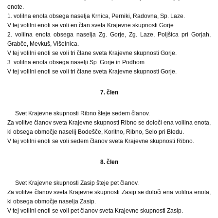
enote.
1. volilna enota obsega naselja Krnica, Perniki, Radovna, Sp. Laze.
V tej volilni enoti se voli en član sveta Krajevne skupnosti Gorje.
2. volilna enota obsega naselja Zg. Gorje, Zg. Laze, Poljšica pri Gorjah,
Grabče, Mevkuš, Višelnica.
V tej volilni enoti se voli tri člane sveta Krajevne skupnosti Gorje.
3. volilna enota obsega naselji Sp. Gorje in Podhom.
V tej volilni enoti se voli tri člane sveta Krajevne skupnosti Gorje.
7. člen
Svet Krajevne skupnosti Ribno šteje sedem članov.
Za volitve članov sveta Krajevne skupnosti Ribno se določi ena volilna enota,
ki obsega območje naselij Bodešče, Koritno, Ribno, Selo pri Bledu.
V tej volilni enoti se voli sedem članov sveta Krajevne skupnosti Ribno.
8. člen
Svet Krajevne skupnosti Zasip šteje pet članov.
Za volitve članov sveta Krajevne skupnosti Zasip se določi ena volilna enota,
ki obsega območje naselja Zasip.
V tej volilni enoti se voli pet članov sveta Krajevne skupnosti Zasip.