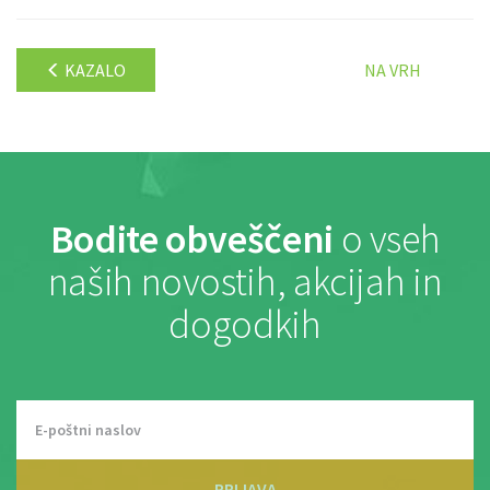
KAZALO
NA VRH
Bodite obveščeni
o vseh
naših novostih, akcijah in
dogodkih
PRIJAVA