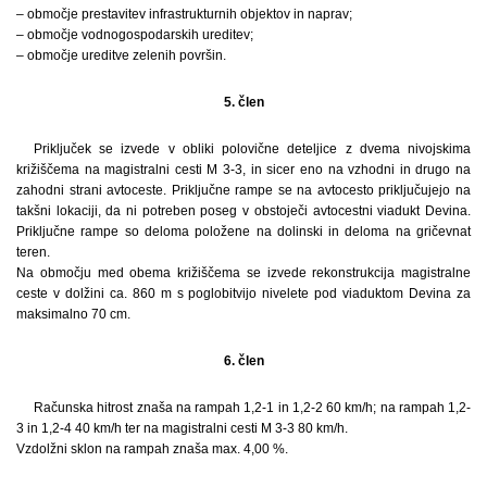
– območje prestavitev infrastrukturnih objektov in naprav;
– območje vodnogospodarskih ureditev;
– območje ureditve zelenih površin.
5. člen
Priključek se izvede v obliki polovične deteljice z dvema nivojskima
križiščema na magistralni cesti M 3-3, in sicer eno na vzhodni in drugo na
zahodni strani avtoceste. Priključne rampe se na avtocesto priključujejo na
takšni lokaciji, da ni potreben poseg v obstoječi avtocestni viadukt Devina.
Priključne rampe so deloma položene na dolinski in deloma na gričevnat
teren.
Na območju med obema križiščema se izvede rekonstrukcija magistralne
ceste v dolžini ca. 860 m s poglobitvijo nivelete pod viaduktom Devina za
maksimalno 70 cm.
6. člen
Računska hitrost znaša na rampah 1,2-1 in 1,2-2 60 km/h; na rampah 1,2-
3 in 1,2-4 40 km/h ter na magistralni cesti M 3-3 80 km/h.
Vzdolžni sklon na rampah znaša max. 4,00 %.