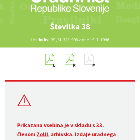
Številka 38
Uradni list RS, št. 38/1996 z dne 19. 7. 1996
Prikazana vsebina je v skladu s 33.
členom
ZoUL
arhivska. Izdaje uradnega