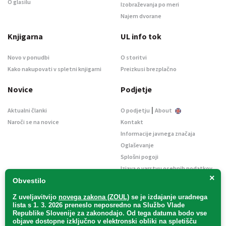
O glasilu
Izobraževanja po meri
Najem dvorane
Knjigarna
UL info tok
Novo v ponudbi
O storitvi
Kako nakupovati v spletni knjigarni
Preizkusi brezplačno
Novice
Podjetje
|
Aktualni članki
O podjetju
About
Naroči se na novice
Kontakt
Informacije javnega značaja
Oglaševanje
Splošni pogoji
Izjava o varstvu osebnih podatkov
×
E-dražbe
Obvestilo
Z uveljavitvijo
novega zakona (ZOUL)
se je
izdajanje uradnega
lista s 1. 3. 2026 preneslo
neposredno
na Službo Vlade
Republike Slovenije za zakonodajo
. Od tega datuma bodo vse
objave dostopne izključno v elektronski obliki na spletišču