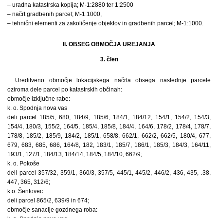
– uradna katastrska kopija; M-1:2880 ter 1:2500
– načrt gradbenih parcel; M-1:1000,
– tehnični elementi za zakoličenje objektov in gradbenih parcel; M-1:1000.
II. OBSEG OBMOČJA UREJANJA
3. člen
Ureditveno območje lokacijskega načrta obsega naslednje parcele
oziroma dele parcel po katastrskih občinah:
območje izključne rabe:
k. o. Spodnja nova vas
deli parcel 185/5, 680, 184/9, 185/6, 184/1, 184/12, 154/1, 154/2, 154/3,
154/4, 180/3, 155/2, 164/5, 185/4, 185/8, 184/4, 164/6, 178/2, 178/4, 178/7,
178/8, 185/2, 185/9, 184/2, 185/1, 658/8, 662/1, 662/2, 662/5, 180/4, 677,
679, 683, 685, 686, 164/8, 182, 183/1, 185/7, 186/1, 185/3, 184/3, 164/11,
193/1, 127/1, 184/13, 184/14, 184/5, 184/10, 662/9;
k. o. Pokoše
deli parcel 357/32, 359/1, 360/3, 357/5, 445/1, 445/2, 446/2, 436, 435, .38,
447, 365, 312/6;
k.o. Šentovec
deli parcel 865/2, 639/9 in 674;
območje sanacije gozdnega roba: