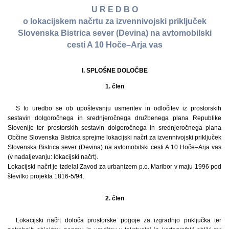
U R E D B O
o lokacijskem načrtu za izvennivojski priključek
Slovenska Bistrica sever (Devina) na avtomobilski
cesti A 10 Hoče–Arja vas
I. SPLOŠNE DOLOČBE
1. člen
S to uredbo se ob upoštevanju usmeritev in odločitev iz prostorskih
sestavin dolgoročnega in srednjeročnega družbenega plana Republike
Slovenije ter prostorskih sestavin dolgoročnega in srednjeročnega plana
Občine Slovenska Bistrica sprejme lokacijski načrt za izvennivojski priključek
Slovenska Bistrica sever (Devina) na avtomobilski cesti A 10 Hoče–Arja vas
(v nadaljevanju: lokacijski načrt).
Lokacijski načrt je izdelal Zavod za urbanizem p.o. Maribor v maju 1996 pod
številko projekta 1816-5/94.
2. člen
Lokacijski načrt določa prostorske pogoje za izgradnjo priključka ter