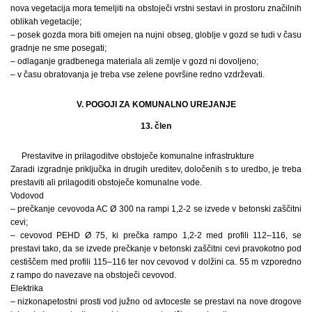
nova vegetacija mora temeljiti na obstoječi vrstni sestavi in prostoru značilnih
oblikah vegetacije;
– posek gozda mora biti omejen na nujni obseg, globlje v gozd se tudi v času
gradnje ne sme posegati;
– odlaganje gradbenega materiala ali zemlje v gozd ni dovoljeno;
– v času obratovanja je treba vse zelene površine redno vzdrževati.
V. POGOJI ZA KOMUNALNO UREJANJE
13. člen
Prestavitve in prilagoditve obstoječe komunalne infrastrukture
Zaradi izgradnje priključka in drugih ureditev, določenih s to uredbo, je treba
prestaviti ali prilagoditi obstoječe komunalne vode.
Vodovod
– prečkanje cevovoda AC Ø 300 na rampi 1,2-2 se izvede v betonski zaščitni
cevi;
– cevovod PEHD Ø 75, ki prečka rampo 1,2-2 med profili 112–116, se
prestavi tako, da se izvede prečkanje v betonski zaščitni cevi pravokotno pod
cestiščem med profili 115–116 ter nov cevovod v dolžini ca. 55 m vzporedno
z rampo do navezave na obstoječi cevovod.
Elektrika
– nizkonapetostni prosti vod južno od avtoceste se prestavi na nove drogove