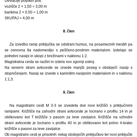
Deviacije poljskih poti:
vozišče 2 × 1,50 = 3,00 m
bankina 2 × 0,50 = 1,00 m
SKUPAJ = 4,00 m
8. člen
Za izvedbo ramp priključka se odstrani humus, na posameznih mestih pa
se osnovna tla nadomestijo s peščeno-prodnim materialom. Izdelajo se
potrebni nasipi in ukopi z brežinami v naklonu 1:2.
Magistralna cesta se razširi in izdela nov zgornji ustroj.
Na severni strani avtoceste se izvede manjši poseg v obstoječi nasip s
stopničenjem. Nasip se izvede s kamnitim nasipnim materialom in v naklonu
1:1,3.
9. člen
Na magistralni cesti M 3-3 se izvedeta dve novi križišči s priključnimi
rampami. Križišče na zahodni strani avtoceste je locirano v profilu 14 in je
oblikovano kot T križišče s pasom za leve zavijalce. Križišče na vzhodni
strani avtoceste je locirano v profilu 40 in je oblikovano kot polno 4-krako
križišče s pasovi za leve zavijalce.
Ob magistralni cesti je prisotnih nekaj obstoječih priključkov ter novi priključki