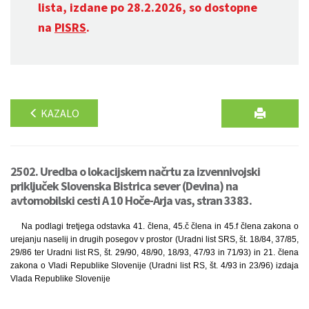
lista, izdane po 28.2.2026, so dostopne
na
PISRS
.
KAZALO
2502. Uredba o lokacijskem načrtu za izvennivojski
priključek Slovenska Bistrica sever (Devina) na
avtomobilski cesti A 10 Hoče-Arja vas, stran 3383.
Na podlagi tretjega odstavka 41. člena, 45.č člena in 45.f člena zakona o
urejanju naselij in drugih posegov v prostor (Uradni list SRS, št. 18/84, 37/85,
29/86 ter Uradni list RS, št. 29/90, 48/90, 18/93, 47/93 in 71/93) in 21. člena
zakona o Vladi Republike Slovenije (Uradni list RS, št. 4/93 in 23/96) izdaja
Vlada Republike Slovenije