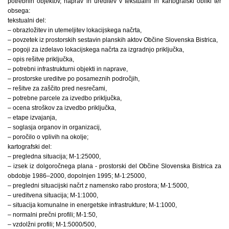
potrebnih objektov, naprav in ureditev v tekstualni in kartografski obliki ter
obsega:
tekstualni del:
– obrazložitev in utemeljitev lokacijskega načrta,
– povzetek iz prostorskih sestavin planskih aktov Občine Slovenska Bistrica,
– pogoji za izdelavo lokacijskega načrta za izgradnjo priključka,
– opis rešitve priključka,
– potrebni infrastrukturni objekti in naprave,
– prostorske ureditve po posameznih področjih,
– rešitve za zaščito pred nesrečami,
– potrebne parcele za izvedbo priključka,
– ocena stroškov za izvedbo priključka,
– etape izvajanja,
– soglasja organov in organizacij,
– poročilo o vplivih na okolje;
kartografski del:
– pregledna situacija; M-1:25000,
– izsek iz dolgoročnega plana - prostorski del Občine Slovenska Bistrica za
obdobje 1986–2000, dopolnjen 1995; M-1:25000,
– pregledni situacijski načrt z namensko rabo prostora; M-1:5000,
– ureditvena situacija; M-1:1000,
– situacija komunalne in energetske infrastrukture; M-1:1000,
– normalni prečni profili; M-1:50,
– vzdolžni profili; M-1:5000/500,