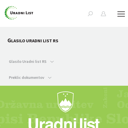
G
LASILO URADNI LIST RS
Glasilo Uradni list RS
Preklic dokumentov