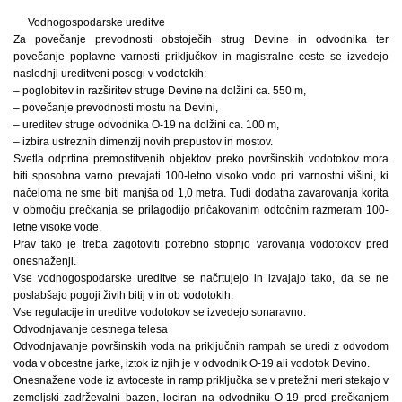
Vodnogospodarske ureditve
Za povečanje prevodnosti obstoječih strug Devine in odvodnika ter
povečanje poplavne varnosti priključkov in magistralne ceste se izvedejo
naslednji ureditveni posegi v vodotokih:
– poglobitev in razširitev struge Devine na dolžini ca. 550 m,
– povečanje prevodnosti mostu na Devini,
– ureditev struge odvodnika O-19 na dolžini ca. 100 m,
– izbira ustreznih dimenzij novih prepustov in mostov.
Svetla odprtina premostitvenih objektov preko površinskih vodotokov mora
biti sposobna varno prevajati 100-letno visoko vodo pri varnostni višini, ki
načeloma ne sme biti manjša od 1,0 metra. Tudi dodatna zavarovanja korita
v območju prečkanja se prilagodijo pričakovanim odtočnim razmeram 100-
letne visoke vode.
Prav tako je treba zagotoviti potrebno stopnjo varovanja vodotokov pred
onesnaženji.
Vse vodnogospodarske ureditve se načrtujejo in izvajajo tako, da se ne
poslabšajo pogoji živih bitij v in ob vodotokih.
Vse regulacije in ureditve vodotokov se izvedejo sonaravno.
Odvodnjavanje cestnega telesa
Odvodnjavanje površinskih voda na priključnih rampah se uredi z odvodom
voda v obcestne jarke, iztok iz njih je v odvodnik O-19 ali vodotok Devino.
Onesnažene vode iz avtoceste in ramp priključka se v pretežni meri stekajo v
zemeljski zadrževalni bazen, lociran na odvodniku O-19 pred prečkanjem