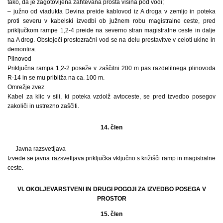
tako, da je zagotovljena zahtevana prosta višina pod vodi;
– južno od viadukta Devina preide kablovod iz A droga v zemljo in poteka
proti severu v kabelski izvedbi ob južnem robu magistralne ceste, pred
priključkom rampe 1,2-4 preide na severno stran magistralne ceste in dalje
na A drog. Obstoječi prostozračni vod se na delu prestavitve v celoti ukine in
demontira.
Plinovod
Priključna rampa 1,2-2 poseže v zaščitni 200 m pas razdelilnega plinovoda
R-14 in se mu približa na ca. 100 m.
Omrežje zvez
Kabel za klic v sili, ki poteka vzdolž avtoceste, se pred izvedbo posegov
zakoliči in ustrezno zaščiti.
14. člen
Javna razsvetljava
Izvede se javna razsvetljava priključka vključno s križišči ramp in magistralne
ceste.
VI. OKOLJEVARSTVENI IN DRUGI POGOJI ZA IZVEDBO POSEGA V
PROSTOR
15. člen