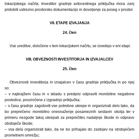
lokacijskega načrta. Investitor gradnje avtocestnega priključka mora zanj
pridobiti ustrezno prostorsko dokumentacijo in dovoljenje za poseg v prostor.
VII. ETAPE IZVAJANJA
24. člen
Vse ureditve, določene v tem lokacijskem načrtu, se izvedejo v eni etapi.
VIII. OBVEZNOSTI INVESTITORJA IN IZVAJALCEV
25. člen
Obveznosti investitorja in izvajalcev v času gradnje priključka in po njej
so:
– v najkrajšem času in v skladu s predpisi odpraviti morebitne negativne
posledice, povzročene z izgradnjo priključka;
– v času gradnje zagotoviti vse potrebne ukrepe in organizirati delo tako, da
bo preprečeno morebitno onesnaženje posameznih sestavin okolja ter v
primeru nezgode takoj ukrepati za preprečitev nadaljnje škode in odpravo
obstoječe škode;
– vsa dela organizirati tako, da ne bo prihajalo do zastojev na obstoječem
prometnem omrežju;