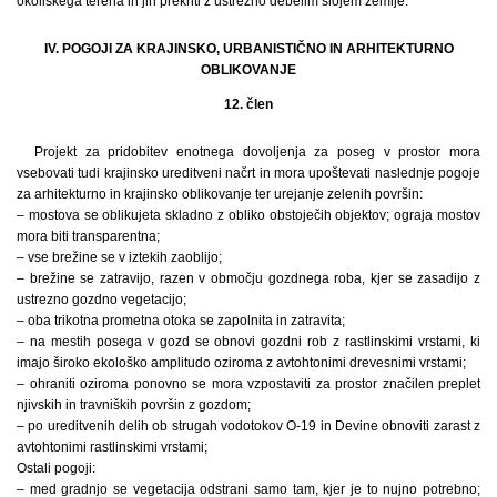
okoliškega terena in jih prekriti z ustrezno debelim slojem zemlje.
IV. POGOJI ZA KRAJINSKO, URBANISTIČNO IN ARHITEKTURNO
OBLIKOVANJE
12. člen
Projekt za pridobitev enotnega dovoljenja za poseg v prostor mora
vsebovati tudi krajinsko ureditveni načrt in mora upoštevati naslednje pogoje
za arhitekturno in krajinsko oblikovanje ter urejanje zelenih površin:
– mostova se oblikujeta skladno z obliko obstoječih objektov; ograja mostov
mora biti transparentna;
– vse brežine se v iztekih zaoblijo;
– brežine se zatravijo, razen v območju gozdnega roba, kjer se zasadijo z
ustrezno gozdno vegetacijo;
– oba trikotna prometna otoka se zapolnita in zatravita;
– na mestih posega v gozd se obnovi gozdni rob z rastlinskimi vrstami, ki
imajo široko ekološko amplitudo oziroma z avtohtonimi drevesnimi vrstami;
– ohraniti oziroma ponovno se mora vzpostaviti za prostor značilen preplet
njivskih in travniških površin z gozdom;
– po ureditvenih delih ob strugah vodotokov O-19 in Devine obnoviti zarast z
avtohtonimi rastlinskimi vrstami;
Ostali pogoji:
– med gradnjo se vegetacija odstrani samo tam, kjer je to nujno potrebno;