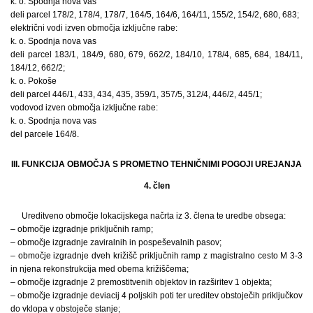
k. o. Spodnja nova vas
deli parcel 178/2, 178/4, 178/7, 164/5, 164/6, 164/11, 155/2, 154/2, 680, 683;
električni vodi izven območja izključne rabe:
k. o. Spodnja nova vas
deli parcel 183/1, 184/9, 680, 679, 662/2, 184/10, 178/4, 685, 684, 184/11,
184/12, 662/2;
k. o. Pokoše
deli parcel 446/1, 433, 434, 435, 359/1, 357/5, 312/4, 446/2, 445/1;
vodovod izven območja izključne rabe:
k. o. Spodnja nova vas
del parcele 164/8.
III. FUNKCIJA OBMOČJA S PROMETNO TEHNIČNIMI POGOJI UREJANJA
4. člen
Ureditveno območje lokacijskega načrta iz 3. člena te uredbe obsega:
– območje izgradnje priključnih ramp;
– območje izgradnje zaviralnih in pospeševalnih pasov;
– območje izgradnje dveh križišč priključnih ramp z magistralno cesto M 3-3
in njena rekonstrukcija med obema križiščema;
– območje izgradnje 2 premostitvenih objektov in razširitev 1 objekta;
– območje izgradnje deviacij 4 poljskih poti ter ureditev obstoječih priključkov
do vklopa v obstoječe stanje;