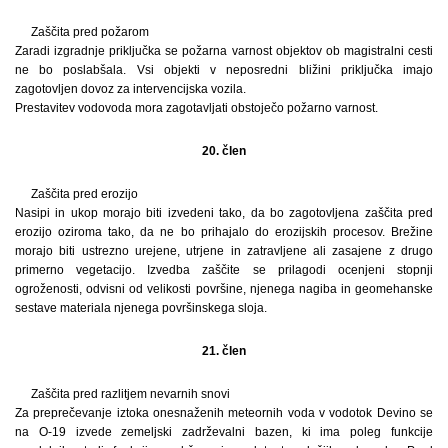
Zaščita pred požarom
Zaradi izgradnje priključka se požarna varnost objektov ob magistralni cesti
ne bo poslabšala. Vsi objekti v neposredni bližini priključka imajo
zagotovljen dovoz za intervencijska vozila.
Prestavitev vodovoda mora zagotavljati obstoječo požarno varnost.
20. člen
Zaščita pred erozijo
Nasipi in ukop morajo biti izvedeni tako, da bo zagotovljena zaščita pred
erozijo oziroma tako, da ne bo prihajalo do erozijskih procesov. Brežine
morajo biti ustrezno urejene, utrjene in zatravljene ali zasajene z drugo
primerno vegetacijo. Izvedba zaščite se prilagodi ocenjeni stopnji
ogroženosti, odvisni od velikosti površine, njenega nagiba in geomehanske
sestave materiala njenega površinskega sloja.
21. člen
Zaščita pred razlitjem nevarnih snovi
Za preprečevanje iztoka onesnaženih meteornih voda v vodotok Devino se
na O-19 izvede zemeljski zadrževalni bazen, ki ima poleg funkcije