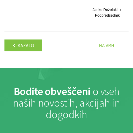
Janko Deželak l. r.
Podpredsednik
KAZALO
NA VRH
Bodite obveščeni
o vseh
naših novostih, akcijah in
dogodkih