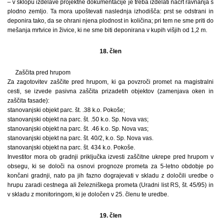
– v sklopu izdelave projektne dokumentacije je treba izdelati načrt ravnanja s
plodno zemljo. Ta mora upoštevati naslednja izhodišča: prst se odstrani in
deponira tako, da se ohrani njena plodnost in količina; pri tem ne sme priti do
mešanja mrtvice in živice, ki ne sme biti deponirana v kupih višjih od 1,2 m.
18. člen
Zaščita pred hrupom
Za zagotovitev zaščite pred hrupom, ki ga povzroči promet na magistralni
cesti, se izvede pasivna zaščita prizadetih objektov (zamenjava oken in
zaščita fasade):
stanovanjski objekt parc. št. .38 k.o. Pokoše;
stanovanjski objekt na parc. št. .50 k.o. Sp. Nova vas;
stanovanjski objekt na parc. št. .46 k.o. Sp. Nova vas;
stanovanjski objekt na parc. št. 40/2, k.o. Sp. Nova vas.
stanovanjski objekt na parc. št. 434 k.o. Pokoše.
Investitor mora ob gradnji priključka izvesti zaščitne ukrepe pred hrupom v
obsegu, ki se določi na osnovi prognoze prometa za 5-letno obdobje po
končani gradnji, nato pa jih fazno dograjevati v skladu z določili uredbe o
hrupu zaradi cestnega ali železniškega prometa (Uradni list RS, št. 45/95) in
v skladu z monitoringom, ki je določen v 25. členu te uredbe.
19. člen