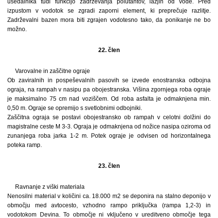
usedalnika tudi funkcijo zadrževanja polutantov, lažjih od vode. Pred
izpustom v vodotok se zgradi zaporni element, ki preprečuje razlitje.
Zadrževalni bazen mora biti zgrajen vodotesno tako, da ponikanje ne bo
možno.
22. člen
Varovalne in zaščitne ograje
Ob zaviralnih in pospeševalnih pasovih se izvede enostranska odbojna
ograja, na rampah v nasipu pa obojestranska. Višina zgornjega roba ograje
je maksimalno 75 cm nad voziščem. Od roba asfalta je odmaknjena min.
0,50 m. Ograje se opremijo s svetlobnimi odbojniki.
Zaščitna ograja se postavi obojestransko ob rampah v celotni dolžini do
magistralne ceste M 3-3. Ograja je odmaknjena od nožice nasipa oziroma od
zunanjega roba jarka 1-2 m. Potek ograje je odvisen od horizontalnega
poteka ramp.
23. člen
Ravnanje z viški materiala
Nenosilni material v količini ca. 18.000 m2 se deponira na stalno deponijo v
območju med avtocesto, vzhodno rampo priključka (rampa 1,2-3) in
vodotokom Devina. To območje ni vključeno v ureditveno območje tega