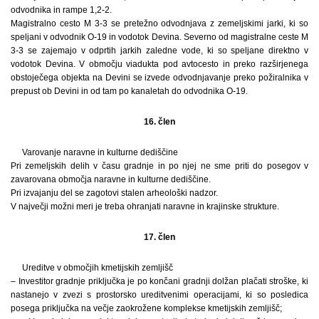
odvodnika in rampe 1,2-2.
Magistralno cesto M 3-3 se pretežno odvodnjava z zemeljskimi jarki, ki so
speljani v odvodnik O-19 in vodotok Devina. Severno od magistralne ceste M
3-3 se zajemajo v odprtih jarkih zaledne vode, ki so speljane direktno v
vodotok Devina. V območju viadukta pod avtocesto in preko razširjenega
obstoječega objekta na Devini se izvede odvodnjavanje preko požiralnika v
prepust ob Devini in od tam po kanaletah do odvodnika O-19.
16. člen
Varovanje naravne in kulturne dediščine
Pri zemeljskih delih v času gradnje in po njej ne sme priti do posegov v
zavarovana območja naravne in kulturne dediščine.
Pri izvajanju del se zagotovi stalen arheološki nadzor.
V največji možni meri je treba ohranjati naravne in krajinske strukture.
17. člen
Ureditve v območjih kmetijskih zemljišč
– Investitor gradnje priključka je po končani gradnji dolžan plačati stroške, ki
nastanejo v zvezi s prostorsko ureditvenimi operacijami, ki so posledica
posega priključka na večje zaokrožene komplekse kmetijskih zemljišč;