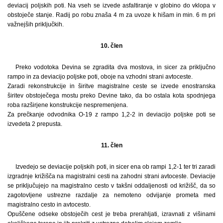
deviacij poljskih poti. Na vseh se izvede asfaltiranje v globino do vklopa v
obstoječe stanje. Radij po robu znaša 4 m za uvoze k hišam in min. 6 m pri
važnejših priključkih.
10. člen
Preko vodotoka Devina se zgradita dva mostova, in sicer za priključno
rampo in za deviacijo poljske poti, oboje na vzhodni strani avtoceste.
Zaradi rekonstrukcije in širitve magistralne ceste se izvede enostranska
širitev obstoječega mostu preko Devine tako, da bo ostala kota spodnjega
roba razširjene konstrukcije nespremenjena.
Za prečkanje odvodnika O-19 z rampo 1,2-2 in deviacijo poljske poti se
izvedeta 2 prepusta.
11. člen
Izvedejo se deviacije poljskih poti, in sicer ena ob rampi 1,2-1 ter tri zaradi
izgradnje križišča na magistralni cesti na zahodni strani avtoceste. Deviacije
se priključujejo na magistralno cesto v takšni oddaljenosti od križišč, da so
zagotovljene ustrezne razdalje za nemoteno odvijanje prometa med
magistralno cesto in avtocesto.
Opuščene odseke obstoječih cest je treba prerahljati, izravnati z višinami