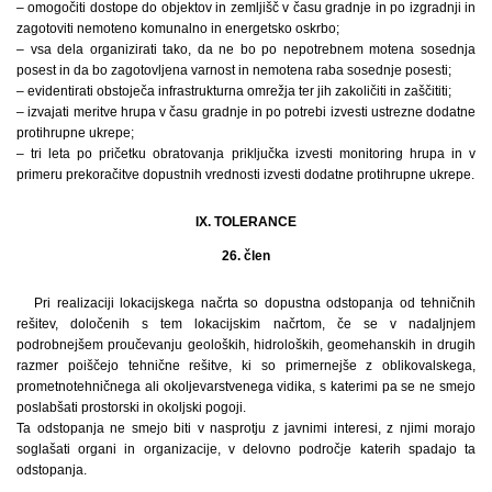
– omogočiti dostope do objektov in zemljišč v času gradnje in po izgradnji in
zagotoviti nemoteno komunalno in energetsko oskrbo;
– vsa dela organizirati tako, da ne bo po nepotrebnem motena sosednja
posest in da bo zagotovljena varnost in nemotena raba sosednje posesti;
– evidentirati obstoječa infrastrukturna omrežja ter jih zakoličiti in zaščititi;
– izvajati meritve hrupa v času gradnje in po potrebi izvesti ustrezne dodatne
protihrupne ukrepe;
– tri leta po pričetku obratovanja priključka izvesti monitoring hrupa in v
primeru prekoračitve dopustnih vrednosti izvesti dodatne protihrupne ukrepe.
IX. TOLERANCE
26. člen
Pri realizaciji lokacijskega načrta so dopustna odstopanja od tehničnih
rešitev, določenih s tem lokacijskim načrtom, če se v nadaljnjem
podrobnejšem proučevanju geoloških, hidroloških, geomehanskih in drugih
razmer poiščejo tehnične rešitve, ki so primernejše z oblikovalskega,
prometnotehničnega ali okoljevarstvenega vidika, s katerimi pa se ne smejo
poslabšati prostorski in okoljski pogoji.
Ta odstopanja ne smejo biti v nasprotju z javnimi interesi, z njimi morajo
soglašati organi in organizacije, v delovno področje katerih spadajo ta
odstopanja.