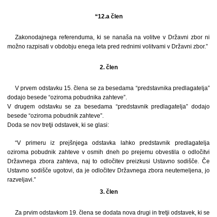
“12.a člen
Zakonodajnega referenduma, ki se nanaša na volitve v Državni zbor ni
možno razpisati v obdobju enega leta pred rednimi volitvami v Državni zbor.”
2. člen
V prvem odstavku 15. člena se za besedama “predstavnika predlagatelja”
dodajo besede “oziroma pobudnika zahteve”.
V drugem odstavku se za besedama “predstavnik predlagatelja” dodajo
besede “oziroma pobudnik zahteve”.
Doda se nov tretji odstavek, ki se glasi:
“V primeru iz prejšnjega odstavka lahko predstavnik predlagatelja
oziroma pobudnik zahteve v osmih dneh po prejemu obvestila o odločitvi
Državnega zbora zahteva, naj to odločitev preizkusi Ustavno sodišče. Če
Ustavno sodišče ugotovi, da je odločitev Državnega zbora neutemeljena, jo
razveljavi.”
3. člen
Za prvim odstavkom 19. člena se dodata nova drugi in tretji odstavek, ki se