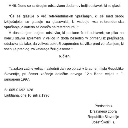
V 46. členu se za drugim odstavkom doda nov tretji odstavek, ki se glasi:
“Če se glasuje o več referendumskih vprašanjih, ki se med seboj
izključujejo, se glasuje na glasovnici, ki vsebuje vsa referendumska
vprašanja, o katerih se odloča na referendumu.”
V dosedanjem tretjem odstavku, ki postane četrti odstavek, se pika na
koncu stavka spremeni v vejico in doda besedilo “v primeru iz prejšnjega
odstavka pa tako, da volivec obkroži zaporedno številko pred vprašanjem, ki
vsebuje predlog, za katerega želi glasovati.”
6. člen
Ta zakon začne veljati naslednji dan po objavi v Uradnem listu Republike
Slovenije, pri čemer začnejo določbe novega 12.a člena veljati s 1.
januarjem 1997.
Št. 005-01/92-1/26
Ljubljana, dne 10. julija 1996.
Predsednik
Državnega zbora
Republike Slovenije
Jožef Školč l. r.