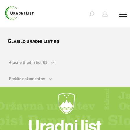
G
LASILO URADNI LIST RS
Glasilo Uradni list RS
Preklic dokumentov