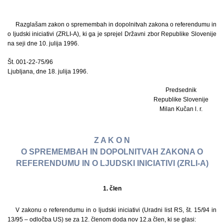
Razglašam zakon o spremembah in dopolnitvah zakona o referendumu in
o ljudski iniciativi (ZRLI-A), ki ga je sprejel Državni zbor Republike Slovenije
na seji dne 10. julija 1996.
Št. 001-22-75/96
Ljubljana, dne 18. julija 1996.
Predsednik
Republike Slovenije
Milan Kučan l. r.
Z A K O N
O SPREMEMBAH IN DOPOLNITVAH ZAKONA O
REFERENDUMU IN O LJUDSKI INICIATIVI (ZRLI-A)
1. člen
V zakonu o referendumu in o ljudski iniciativi (Uradni list RS, št. 15/94 in
13/95 – odločba US) se za 12. členom doda nov 12.a člen, ki se glasi: