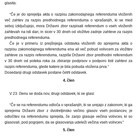
glasita:
“Če je do sprejetja akta o razpisu zakonodajnega referenduma vloženih
več zahtev za razpis predhodnega referenduma o vprašanjih, ki se med
seboj izključujejo, mora Državni zbor razpisati referendum o vseh vloženih
zahtevah na isti dan, in sicer v 30 dneh od vložitve zadnje zahteve za razpis
predhodnega referenduma.
Če je v primeru iz prejšnjega odstavka vloženih do sprejema akta o
razpisu zakonodajnega referenduma ena ali več pobud volivcem za vložitev
zahteve za razpis referenduma, razpiše Državni zbor predhodni referendum
v 30 dneh od poteka roka za zbiranje podpisov v podporo tisti zahtevi za
razpis referenduma, glede katere je bila pobuda vložena prva.”
Dosedanji drugi odstavek postane četrti odstavek.
4. člen
V 23. členu se doda nov, drugi odstavek, ki se glasi:
“Če se na referendumu odloča o vprašanjih, ki se urejajo z zakonom, ki ga
sprejema Državni zbor z dvotretjinsko večino glasov vseh poslancev, je
odločitev na referendumu sprejeta, če zanjo glasuje večina volivcev, ki so
glasovali, pod pogojem, da se glasovanja udeleži večina vseh volivcev.”
5. člen