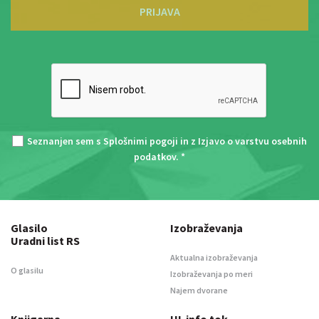
PRIJAVA
Seznanjen sem s
Splošnimi pogoji
in z
Izjavo o varstvu osebnih
podatkov
. *
Glasilo
Izobraževanja
Uradni list RS
Aktualna izobraževanja
O glasilu
Izobraževanja po meri
Najem dvorane
Knjigarna
UL info tok