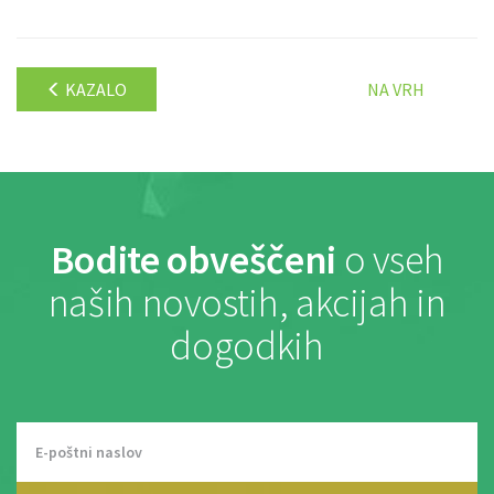
KAZALO
NA VRH
Bodite obveščeni
o vseh
naših novostih, akcijah in
dogodkih