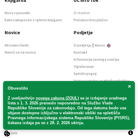
Novo v ponudbi
O storitvi
Kako nakupovati v spletni knjigarni
Preizkusi brezplačno
Novice
Podjetje
|
Aktualni članki
O podjetju
About
Naroči se na novice
Kontakt
Informacije javnega značaja
Oglaševanje
Splošni pogoji
Izjava o varstvu osebnih podatkov
×
E-dražbe
Obvestilo
Z uveljavitvijo
novega zakona (ZOUL)
se je
izdajanje uradnega
lista s 1. 3. 2026 preneslo
neposredno
na Službo Vlade
Republike Slovenije za zakonodajo
. Od tega datuma bodo vse
objave dostopne izključno v elektronski obliki na spletišču
Pravnega informacijskega sistema Republike Slovenije (PISRS),
Uradni list d. o. o. – v likvidaciji / Vse pravice pridržane.
tiskana izdaja pa se z 28. 2. 2026 ukinja.
Pravna obvestila
/
Piškotki
/ Avtorji:
TriTim spletna agencija
v sodelovanju z
2Mobile