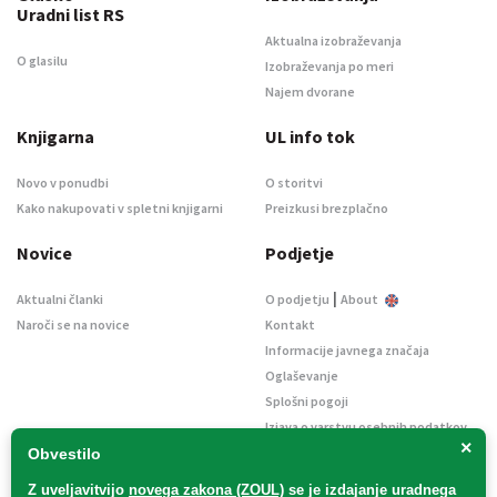
Uradni list RS
Aktualna izobraževanja
O glasilu
Izobraževanja po meri
Najem dvorane
Knjigarna
UL info tok
Novo v ponudbi
O storitvi
Kako nakupovati v spletni knjigarni
Preizkusi brezplačno
Novice
Podjetje
|
Aktualni članki
O podjetju
About
Naroči se na novice
Kontakt
Informacije javnega značaja
Oglaševanje
Splošni pogoji
Izjava o varstvu osebnih podatkov
×
E-dražbe
Obvestilo
Z uveljavitvijo
novega zakona (ZOUL)
se je
izdajanje uradnega