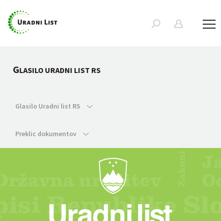
G
LASILO URADNI LIST RS
Glasilo Uradni list RS
Preklic dokumentov