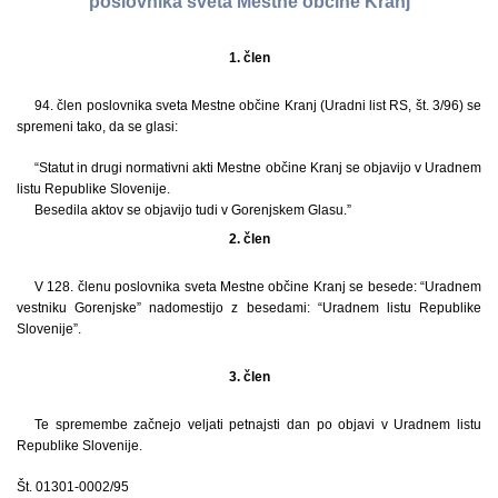
poslovnika sveta Mestne občine Kranj
1. člen
94. člen poslovnika sveta Mestne občine Kranj (Uradni list RS, št. 3/96) se
spremeni tako, da se glasi:
“Statut in drugi normativni akti Mestne občine Kranj se objavijo v Uradnem
listu Republike Slovenije.
Besedila aktov se objavijo tudi v Gorenjskem Glasu.”
2. člen
V 128. členu poslovnika sveta Mestne občine Kranj se besede: “Uradnem
vestniku Gorenjske” nadomestijo z besedami: “Uradnem listu Republike
Slovenije”.
3. člen
Te spremembe začnejo veljati petnajsti dan po objavi v Uradnem listu
Republike Slovenije.
Št. 01301-0002/95