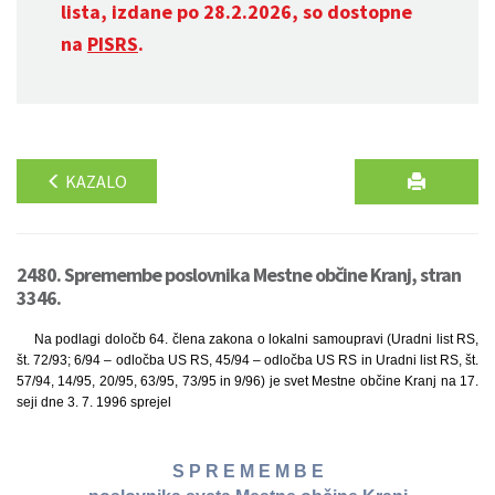
lista, izdane po 28.2.2026, so dostopne
na
PISRS
.
KAZALO
2480. Spremembe poslovnika Mestne občine Kranj, stran
3346.
Na podlagi določb 64. člena zakona o lokalni samoupravi (Uradni list RS,
št. 72/93; 6/94 – odločba US RS, 45/94 – odločba US RS in Uradni list RS, št.
57/94, 14/95, 20/95, 63/95, 73/95 in 9/96) je svet Mestne občine Kranj na 17.
seji dne 3. 7. 1996 sprejel
S P R E M E M B E