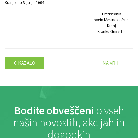
Kranj, dne 3. julija 1996.
Predsednik
sveta Mestne občine
Kranj
Branko Grims l. r.
KAZALO
NA VRH
Bodite obveščeni
o vseh
naših novostih, akcijah in
dogodkih