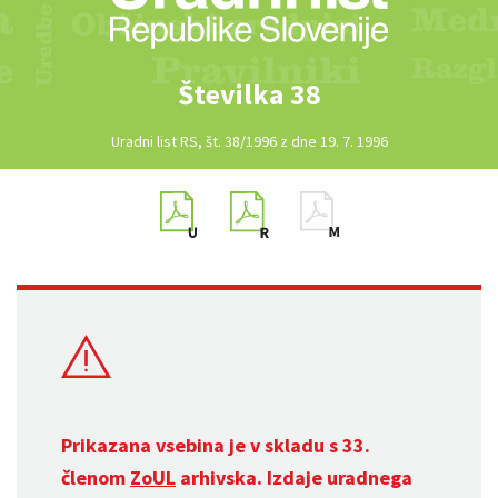
Številka 38
Uradni list RS, št. 38/1996 z dne 19. 7. 1996
Prikazana vsebina je v skladu s 33.
členom
ZoUL
arhivska. Izdaje uradnega