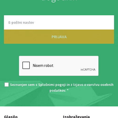
PRIJAVA
Seznanjen sem s
Splošnimi pogoji
in z
Izjavo o varstvu osebnih
podatkov
. *
Glasilo
Izobraževanja