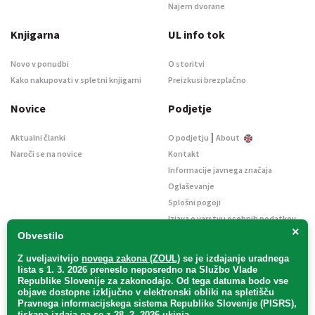
Najem dvorane
Knjigarna
UL info tok
Novo v ponudbi
O storitvi
Kako nakupovati v spletni knjigarni
Preizkusi brezplačno
Novice
Podjetje
|
Aktualni članki
O podjetju
About
Naroči se na novice
Kontakt
Informacije javnega značaja
Oglaševanje
Splošni pogoji
Izjava o varstvu osebnih podatkov
×
E-dražbe
Obvestilo
Z uveljavitvijo
novega zakona (ZOUL)
se je
izdajanje uradnega
lista s 1. 3. 2026 preneslo
neposredno
na Službo Vlade
Republike Slovenije za zakonodajo
. Od tega datuma bodo vse
objave dostopne izključno v elektronski obliki na spletišču
Pravnega informacijskega sistema Republike Slovenije (PISRS),
Uradni list d. o. o. – v likvidaciji / Vse pravice pridržane.
tiskana izdaja pa se z 28. 2. 2026 ukinja.