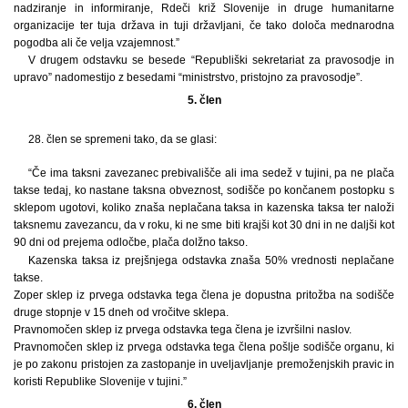
nadziranje in informiranje, Rdeči križ Slovenije in druge humanitarne
organizacije ter tuja država in tuji državljani, če tako določa mednarodna
pogodba ali če velja vzajemnost.”
V drugem odstavku se besede “Republiški sekretariat za pravosodje in
upravo” nadomestijo z besedami “ministrstvo, pristojno za pravosodje”.
5. člen
28. člen se spremeni tako, da se glasi:
“Če ima taksni zavezanec prebivališče ali ima sedež v tujini, pa ne plača
takse tedaj, ko nastane taksna obveznost, sodišče po končanem postopku s
sklepom ugotovi, koliko znaša neplačana taksa in kazenska taksa ter naloži
taksnemu zavezancu, da v roku, ki ne sme biti krajši kot 30 dni in ne daljši kot
90 dni od prejema odločbe, plača dolžno takso.
Kazenska taksa iz prejšnjega odstavka znaša 50% vrednosti neplačane
takse.
Zoper sklep iz prvega odstavka tega člena je dopustna pritožba na sodišče
druge stopnje v 15 dneh od vročitve sklepa.
Pravnomočen sklep iz prvega odstavka tega člena je izvršilni naslov.
Pravnomočen sklep iz prvega odstavka tega člena pošlje sodišče organu, ki
je po zakonu pristojen za zastopanje in uveljavljanje premoženjskih pravic in
koristi Republike Slovenije v tujini.”
6. člen