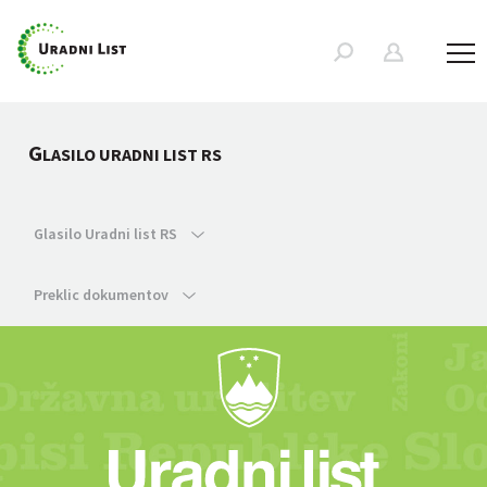
G
LASILO URADNI LIST RS
Glasilo Uradni list RS
Preklic dokumentov