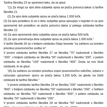
Tarifna številka 23 se spremeni tako, da se glasi:
“(1) Za vlogo za vpis dela subjekta vpisa se plača polovica takse iz tarifne
številke 21.
(2) Za vpis dela subjekta vpisa se plača taksa 1.000 točk.
(3) Za vpis podatkov, ki se o delu subjekta vpisa vpisujejo v register in za vpis
sprememb teh podatkov se plača polovico takse iz petega odstavka tarifne
številke 22.
(4) Za vpis sprememb dela subjekta vpisa se plača taksa 500 točk.
(5) Za vpis prenehanja dela subjekta vpisa se plača taksa 1.000 točk.”
V tarifni številki 26 se v tretjem odstavku črtajo besede “za zahtevo za izreden
preizkus pravnomočne sodbe in”.
V prvem odstavku tarifne številke 27 se številka “75” nadomesti s številko
“300”, v tretjem odstavku se številka “50” nadomesti s številko “200”, v petem
odstavku se številka “100” nadomesti s številko “400”. Doda se nov šesti
odstavek, ki se glasi:
“(6) Za zahtevo za izreden preizkus zoper pravnomočno odločbo, izdano v
računsko upravnem sporu se plača taksa 3.200 točk, ne glede na četrti
odstavek te tarifne številke.”
V prvem odstavku tarifne številke 28 se številka “200” nadomesti s številko
“800”, v tretjem odstavku se številka “50” nadomesti s številko “200”, v četrtem
odstavku se številka “50” nadomesti s številko “400”, v petem odstavku se
številka “50” nadomesti s številko “200”.
V prvem odstavku tarifne številke 29 se številka “50” nadomesti s številko