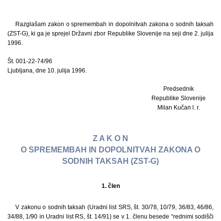
Razglašam zakon o spremembah in dopolnitvah zakona o sodnih taksah
(ZST-G), ki ga je sprejel Državni zbor Republike Slovenije na seji dne 2. julija
1996.
Št. 001-22-74/96
Ljubljana, dne 10. julija 1996.
Predsednik
Republike Slovenije
Milan Kučan l. r.
Z A K O N
O SPREMEMBAH IN DOPOLNITVAH ZAKONA O
SODNIH TAKSAH (ZST-G)
1. člen
V zakonu o sodnih taksah (Uradni list SRS, št. 30/78, 10/79, 36/83, 46/86,
34/88, 1/90 in Uradni list RS, št. 14/91) se v 1. členu besede “rednimi sodišči