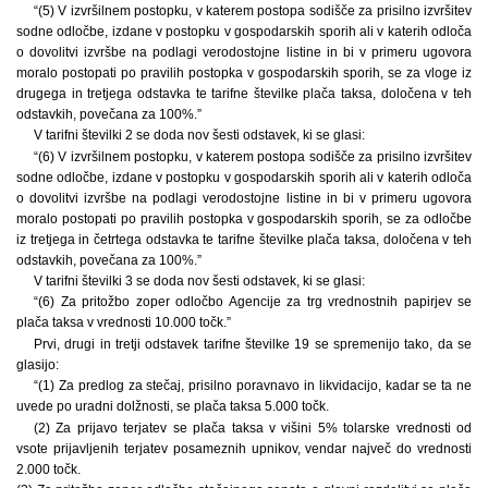
“(5) V izvršilnem postopku, v katerem postopa sodišče za prisilno izvršitev
sodne odločbe, izdane v postopku v gospodarskih sporih ali v katerih odloča
o dovolitvi izvršbe na podlagi verodostojne listine in bi v primeru ugovora
moralo postopati po pravilih postopka v gospodarskih sporih, se za vloge iz
drugega in tretjega odstavka te tarifne številke plača taksa, določena v teh
odstavkih, povečana za 100%.”
V tarifni številki 2 se doda nov šesti odstavek, ki se glasi:
“(6) V izvršilnem postopku, v katerem postopa sodišče za prisilno izvršitev
sodne odločbe, izdane v postopku v gospodarskih sporih ali v katerih odloča
o dovolitvi izvršbe na podlagi verodostojne listine in bi v primeru ugovora
moralo postopati po pravilih postopka v gospodarskih sporih, se za odločbe
iz tretjega in četrtega odstavka te tarifne številke plača taksa, določena v teh
odstavkih, povečana za 100%.”
V tarifni številki 3 se doda nov šesti odstavek, ki se glasi:
“(6) Za pritožbo zoper odločbo Agencije za trg vrednostnih papirjev se
plača taksa v vrednosti 10.000 točk.”
Prvi, drugi in tretji odstavek tarifne številke 19 se spremenijo tako, da se
glasijo:
“(1) Za predlog za stečaj, prisilno poravnavo in likvidacijo, kadar se ta ne
uvede po uradni dolžnosti, se plača taksa 5.000 točk.
(2) Za prijavo terjatev se plača taksa v višini 5% tolarske vrednosti od
vsote prijavljenih terjatev posameznih upnikov, vendar največ do vrednosti
2.000 točk.