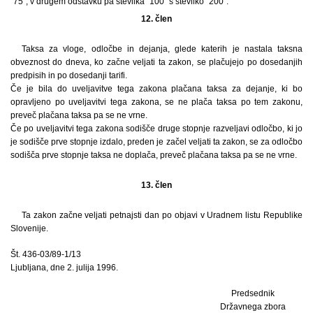
“75”, v drugem odstavku pa številka “100” s številko “200”.
12. člen
Taksa za vloge, odločbe in dejanja, glede katerih je nastala taksna
obveznost do dneva, ko začne veljati ta zakon, se plačujejo po dosedanjih
predpisih in po dosedanji tarifi.
Če je bila do uveljavitve tega zakona plačana taksa za dejanje, ki bo
opravljeno po uveljavitvi tega zakona, se ne plača taksa po tem zakonu,
preveč plačana taksa pa se ne vrne.
Če po uveljavitvi tega zakona sodišče druge stopnje razveljavi odločbo, ki jo
je sodišče prve stopnje izdalo, preden je začel veljati ta zakon, se za odločbo
sodišča prve stopnje taksa ne doplača, preveč plačana taksa pa se ne vrne.
13. člen
Ta zakon začne veljati petnajsti dan po objavi v Uradnem listu Republike
Slovenije.
Št. 436-03/89-1/13
Ljubljana, dne 2. julija 1996.
Predsednik
Državnega zbora