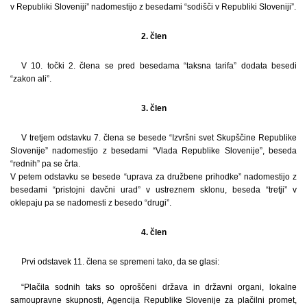
v Republiki Sloveniji” nadomestijo z besedami “sodišči v Republiki Sloveniji”.
2. člen
V 10. točki 2. člena se pred besedama “taksna tarifa” dodata besedi
“zakon ali”.
3. člen
V tretjem odstavku 7. člena se besede “Izvršni svet Skupščine Republike
Slovenije” nadomestijo z besedami “Vlada Republike Slovenije”, beseda
“rednih” pa se črta.
V petem odstavku se besede “uprava za družbene prihodke” nadomestijo z
besedami “pristojni davčni urad” v ustreznem sklonu, beseda “tretji” v
oklepaju pa se nadomesti z besedo “drugi”.
4. člen
Prvi odstavek 11. člena se spremeni tako, da se glasi:
“Plačila sodnih taks so oproščeni država in državni organi, lokalne
samoupravne skupnosti, Agencija Republike Slovenije za plačilni promet,