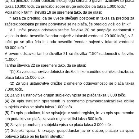
(3) Za pritožbo zoper odločbo stečajnega senata o glavni razdelitvi se plača
taksa 10.000 točk, za pritožbo zoper druge odločbe pa taksa 1.000 točk.”
Pojasnilo k tarifni številki 19 se spremeni tako, da se glasi:
“Taksa za predlog, da se uvede stečajni postopek in taksa za predlog za
začetek postopka prisilne poravnave se ne plača, če predlog vloži dolžnik.”
V 1. točki prvega odstavka tarifne številke 20 se podpičje nadomesti z
vejico in doda besedilo “vendar največ v tolarski vrednosti 20.000 točk;”, v 2.
točki pa se pika črta in doda besedilo “vendar največ v tolarski vrednosti
50.000 točk.”
V prvem odstavku tarifne številke 21 se številka “150” nadomesti s številko
“1.000”.
Tarifna številka 22 se spremeni tako, da se glasi:
“(1) Za vpis ustanovitve delniške družbe in komanditne delniške družbe se
plača taksa 15.000 točk.
(2) Za vpis ustanovitve družbe z omejeno odgovornostjo se plača taksa
7.000 točk.
(3) Za vpis ustanovitve drugih subjektov vpisa se plača taksa 3.000 točk.
(4) Za vpis statusnih sprememb in sprememb pravnoorganizacijske oblike
subjekta vpisa se plača taksa 1.000 točk.
(5) Za vpis podatkov, ki se vpisujejo v sodni register, in za vpis spremembe
teh podatkov se plača za vsak registrski list taksa 500 točk.
(6) Za vpis prenehanja subjekta vpisa se plača taksa 3.000 točk.
(7) Subjekti vpisa, ki izvajajo gospodarske javne službe, plačajo za vpise
polovico takse po tej tarifni številki.”