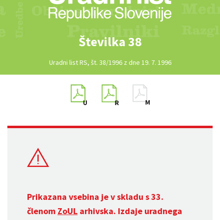
Številka 38
Uradni list RS, št. 38/1996 z dne 19. 7. 1996
Prikazana vsebina je v skladu s 33.
členom
ZoUL
arhivska. Izdaje uradnega