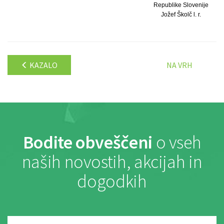
Republike Slovenije
Jožef Školč l. r.
KAZALO
NA VRH
Bodite obveščeni
o vseh
naših novostih, akcijah in
dogodkih