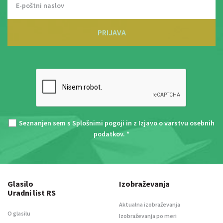
PRIJAVA
Seznanjen sem s
Splošnimi pogoji
in z
Izjavo o varstvu osebnih
podatkov
. *
Glasilo
Izobraževanja
Uradni list RS
Aktualna izobraževanja
O glasilu
Izobraževanja po meri