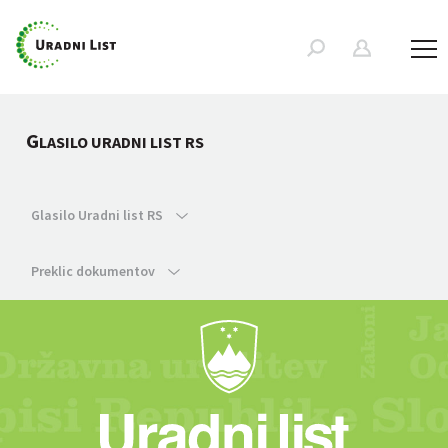
G
LASILO URADNI LIST RS
Glasilo Uradni list RS
Preklic dokumentov