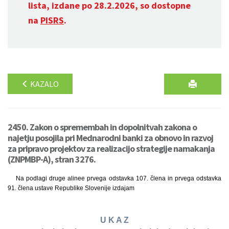
lista, izdane po 28.2.2026, so dostopne
na
PISRS
.
KAZALO
2450. Zakon o spremembah in dopolnitvah zakona o
najetju posojila pri Mednarodni banki za obnovo in razvoj
za pripravo projektov za realizacijo strategije namakanja
(ZNPMBP-A), stran 3276.
Na podlagi druge alinee prvega odstavka 107. člena in prvega odstavka
91. člena ustave Republike Slovenije izdajam
U K A Z