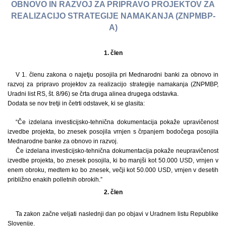
OBNOVO IN RAZVOJ ZA PRIPRAVO PROJEKTOV ZA
REALIZACIJO STRATEGIJE NAMAKANJA (ZNPMBP-
A)
1. člen
V 1. členu zakona o najetju posojila pri Mednarodni banki za obnovo in
razvoj za pripravo projektov za realizacijo strategije namakanja (ZNPMBP,
Uradni list RS, št. 8/96) se črta druga alinea drugega odstavka.
Dodata se nov tretji in četrti odstavek, ki se glasita:
“Če izdelana investicijsko-tehnična dokumentacija pokaže upravičenost
izvedbe projekta, bo znesek posojila vrnjen s črpanjem bodočega posojila
Mednarodne banke za obnovo in razvoj.
Če izdelana investicijsko-tehnična dokumentacija pokaže neupravičenost
izvedbe projekta, bo znesek posojila, ki bo manjši kot 50.000 USD, vrnjen v
enem obroku, medtem ko bo znesek, večji kot 50.000 USD, vrnjen v desetih
približno enakih polletnih obrokih.”
2. člen
Ta zakon začne veljati naslednji dan po objavi v Uradnem listu Republike
Slovenije.