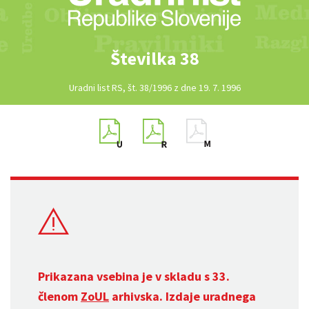
Številka 38
Uradni list RS, št. 38/1996 z dne 19. 7. 1996
Prikazana vsebina je v skladu s 33.
členom
ZoUL
arhivska. Izdaje uradnega