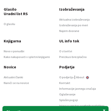
Glasilo
Izobraževanja
Uradni list RS
Aktualna izobraževanja
O glasilu
Izobraževanja po meri
Najem dvorane
Knjigarna
UL info tok
Novo v ponudbi
O storitvi
Kako nakupovati v spletni knjigarni
Preizkusi brezplačno
Novice
Podjetje
|
Aktualni članki
O podjetju
About
Naroči se na novice
Kontakt
Informacije javnega značaja
Oglaševanje
Splošni pogoji
Izjava o varstvu osebnih podatkov
×