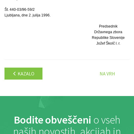
Št. 440-03/96-59/2
Ljubljana, dne 2. julija 1996.
Predsednik
Državnega zbora
Republike Slovenije
Jožef Školč l. r.
KAZALO
NA VRH
Bodite obveščeni
o vseh
naših novostih, akcijah in