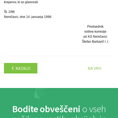
krajanov, ki so glasovali.
Št. 2/96
Nemčavci, dne 14. januarja 1996.
Predsednik
volilne komisije
pri KS Nemčavci
Štefan Barbarič l. r.
KAZALO
NA VRH
Bodite obveščeni
o vseh