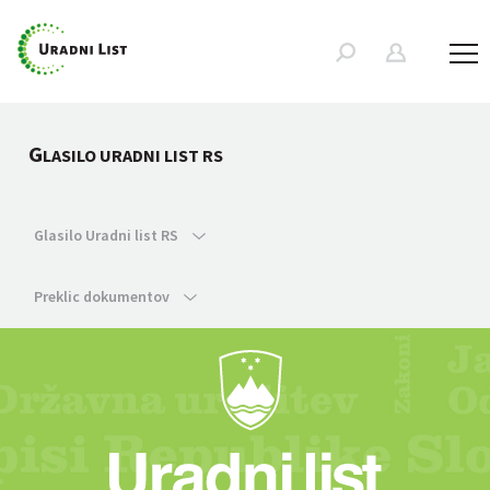
G
LASILO URADNI LIST RS
Glasilo Uradni list RS
Preklic dokumentov