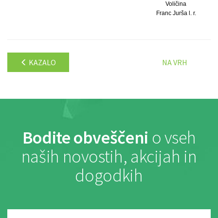
Voličina
Franc Jurša l. r.
KAZALO
NA VRH
Bodite obveščeni
o vseh
naših novostih, akcijah in
dogodkih