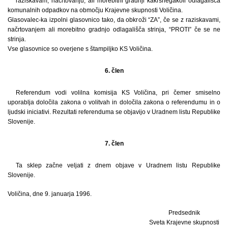
raziskavam, načrtovanju, ali morebitni gradnji kakršnegakoli odlagališča
komunalnih odpadkov na območju Krajevne skupnosti Voličina.
Glasovalec-ka izpolni glasovnico tako, da obkroži “ZA”, če se z raziskavami,
načrtovanjem ali morebitno gradnjo odlagališča strinja, “PROTI” če se ne
strinja.
Vse glasovnice so overjene s štampiljko KS Voličina.
6. člen
Referendum vodi volilna komisija KS Voličina, pri čemer smiselno
uporablja določila zakona o volitvah in določila zakona o referendumu in o
ljudski iniciativi. Rezultati referenduma se objavijo v Uradnem listu Republike
Slovenije.
7. člen
Ta sklep začne veljati z dnem objave v Uradnem listu Republike
Slovenije.
Voličina, dne 9. januarja 1996.
Predsednik
Sveta Krajevne skupnosti