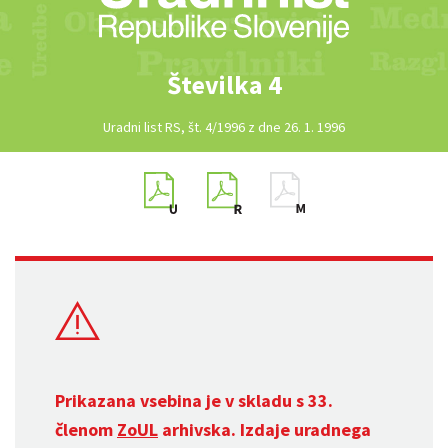
Številka 4
Uradni list RS, št. 4/1996 z dne 26. 1. 1996
Prikazana vsebina je v skladu s 33.
členom
ZoUL
arhivska. Izdaje uradnega