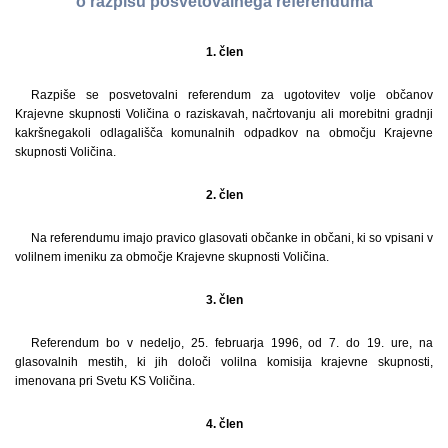
o razpisu posvetovalnega referenduma
1. člen
Razpiše se posvetovalni referendum za ugotovitev volje občanov
Krajevne skupnosti Voličina o raziskavah, načrtovanju ali morebitni gradnji
kakršnegakoli odlagališča komunalnih odpadkov na območju Krajevne
skupnosti Voličina.
2. člen
Na referendumu imajo pravico glasovati občanke in občani, ki so vpisani v
volilnem imeniku za območje Krajevne skupnosti Voličina.
3. člen
Referendum bo v nedeljo, 25. februarja 1996, od 7. do 19. ure, na
glasovalnih mestih, ki jih določi volilna komisija krajevne skupnosti,
imenovana pri Svetu KS Voličina.
4. člen