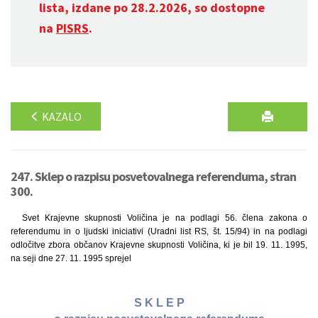
lista, izdane po 28.2.2026, so dostopne
na
PISRS
.
KAZALO
247. Sklep o razpisu posvetovalnega referenduma, stran
300.
Svet Krajevne skupnosti Voličina je na podlagi 56. člena zakona o
referendumu in o ljudski iniciativi (Uradni list RS, št. 15/94) in na podlagi
odločitve zbora občanov Krajevne skupnosti Voličina, ki je bil 19. 11. 1995,
na seji dne 27. 11. 1995 sprejel
S K L E P