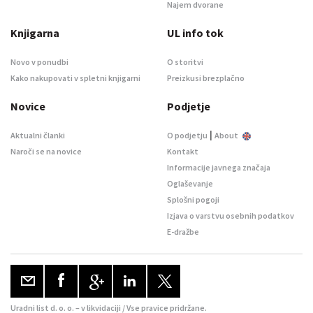
Najem dvorane
Knjigarna
UL info tok
Novo v ponudbi
O storitvi
Kako nakupovati v spletni knjigarni
Preizkusi brezplačno
Novice
Podjetje
|
Aktualni članki
O podjetju
About
Naroči se na novice
Kontakt
Informacije javnega značaja
Oglaševanje
Splošni pogoji
Izjava o varstvu osebnih podatkov
E-dražbe
Uradni list d. o. o. – v likvidaciji / Vse pravice pridržane.