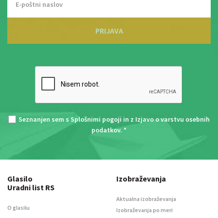
PRIJAVA
Seznanjen sem s
Splošnimi pogoji
in z
Izjavo o varstvu osebnih
podatkov
. *
Glasilo
Izobraževanja
Uradni list RS
Aktualna izobraževanja
O glasilu
Izobraževanja po meri