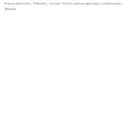
Pravna obvestila
/
Piškotki
/ Avtorji:
TriTim spletna agencija
v sodelovanju z
2Mobile