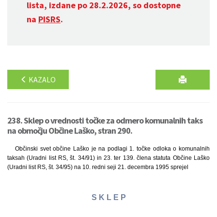
lista, izdane po 28.2.2026, so dostopne
na
PISRS
.
KAZALO
238. Sklep o vrednosti točke za odmero komunalnih taks
na območju Občine Laško, stran 290.
Občinski svet občine Laško je na podlagi 1. točke odloka o komunalnih
taksah (Uradni list RS, št. 34/91) in 23. ter 139. člena statuta Občine Laško
(Uradni list RS, št. 34/95) na 10. redni seji 21. decembra 1995 sprejel
S K L E P