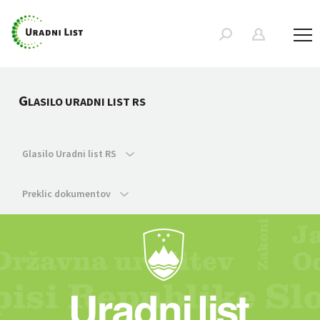
G
LASILO URADNI LIST RS
Glasilo Uradni list RS
Preklic dokumentov