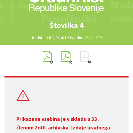
Številka 4
Uradni list RS, št. 4/1996 z dne 26. 1. 1996
Prikazana vsebina je v skladu s 33.
členom
ZoUL
arhivska. Izdaje uradnega