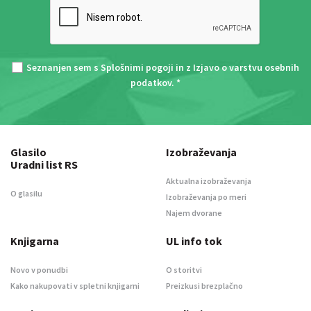
Seznanjen sem s
Splošnimi pogoji
in z
Izjavo o varstvu osebnih
podatkov
. *
Glasilo
Izobraževanja
Uradni list RS
Aktualna izobraževanja
O glasilu
Izobraževanja po meri
Najem dvorane
Knjigarna
UL info tok
Novo v ponudbi
O storitvi
Kako nakupovati v spletni knjigarni
Preizkusi brezplačno