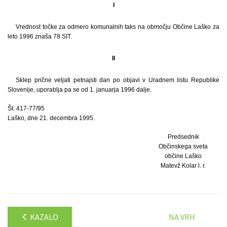
I
Vrednost točke za odmero komunalnih taks na območju Občine Laško za
leto 1996 znaša 78 SIT.
II
Sklep prične veljati petnajsti dan po objavi v Uradnem listu Republike
Slovenije, uporablja pa se od 1. januarja 1996 dalje.
Št. 417-77/95
Laško, dne 21. decembra 1995.
Predsednik
Občinskega sveta
občine Laško
Matevž Kolar l. r.
KAZALO
NA VRH