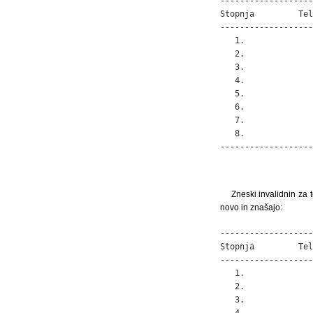
-------------------
Stopnja         Tel
-------------------
   1.              
   2.              
   3.              
   4.              
   5.              
   6.              
   7.              
   8.              
-------------------
Zneski invalidnin za 
novo in znašajo:
-------------------
Stopnja         Tel
-------------------
   1.              
   2.              
   3.              
   4.              