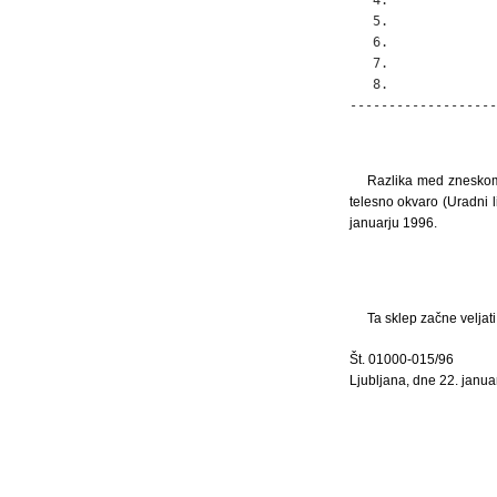
   5.              
   6.              
   7.              
   8.              
-------------------
Razlika med zneskom 
telesno okvaro (Uradni 
januarju 1996.
Ta sklep začne veljat
Št. 01000-015/96
Ljubljana, dne 22. janua