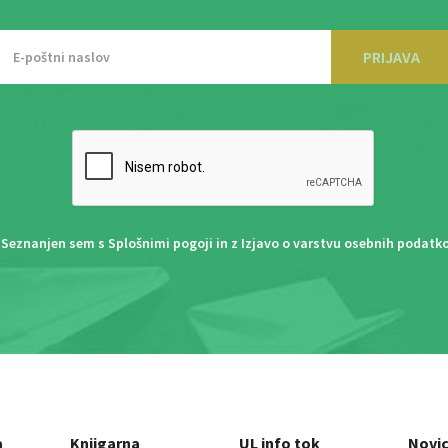
PRIJAVA
Seznanjen sem s
Splošnimi pogoji
in z
Izjavo o varstvu osebnih podatk
a
Knjigarna
UL info tok
Novi