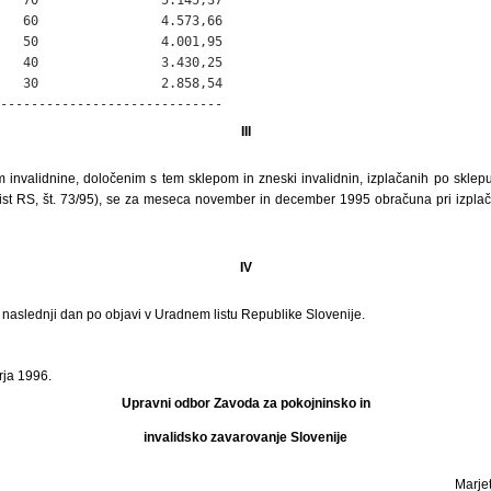
   60                4.573,66

   50                4.001,95

   40                3.430,25

   30                2.858,54

-----------------------------
III
invalidnine, določenim s tem sklepom in zneski invalidnin, izplačanih po sklepu
list RS, št. 73/95), se za meseca november in december 1995 obračuna pri izplač
IV
i naslednji dan po objavi v Uradnem listu Republike Slovenije.
rja 1996.
Upravni odbor Zavoda za pokojninsko in
invalidsko zavarovanje Slovenije
Marjet