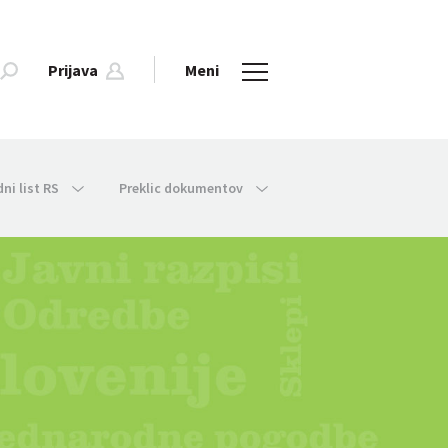
Prijava
Meni
dni list RS
Preklic dokumentov