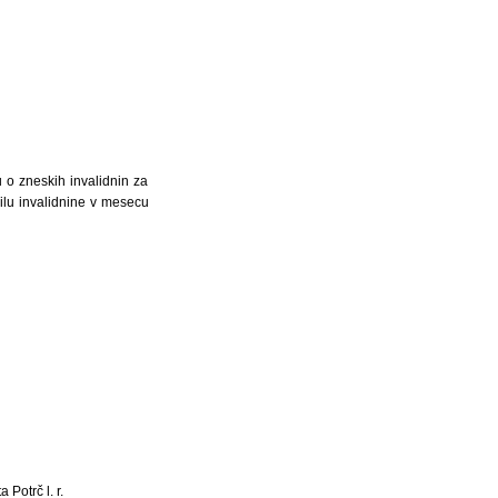
 o zneskih invalidnin za
ilu invalidnine v mesecu
a Potrč l. r.