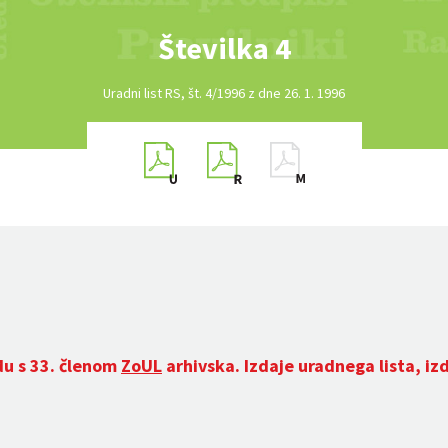
Številka 4
Uradni list RS, št. 4/1996 z dne 26. 1. 1996
du s 33. členom
ZoUL
arhivska. Izdaje uradnega lista, iz