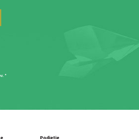
ov
. *
ce
Podjetje