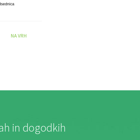
dsednica
NA VRH
jah in dogodkih