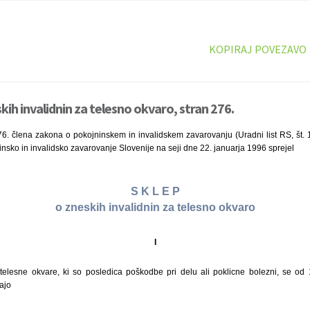
KOPIRAJ POVEZAVO
kih invalidnin za telesno okvaro, stran 276.
6. člena zakona o pokojninskem in invalidskem zavarovanju (Uradni list RS, št. 1
sko in invalidsko zavarovanje Slovenije na seji dne 22. januarja 1996 sprejel
S K L E P
o zneskih invalidnin za telesno okvaro
I
 telesne okvare, ki so posledica poškodbe pri delu ali poklicne bolezni, se o
ajo