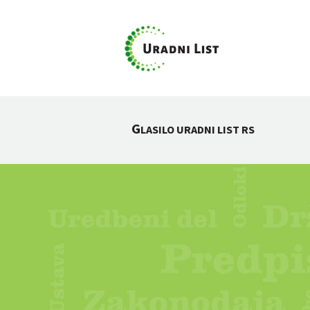
G
LASILO URADNI LIST RS