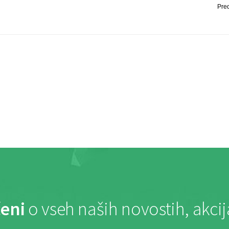
Pre
eni
o vseh naših novostih, akci