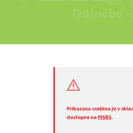
Prikazana vsebina je v skla
dostopne na
PISRS
.