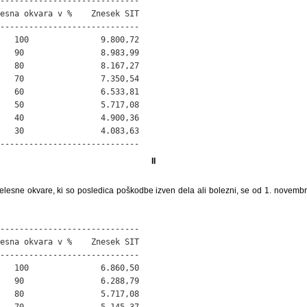
-----------------------------

esna okvara v %    Znesek SIT

-----------------------------

   100               9.800,72

   90                8.983,99

   80                8.167,27

   70                7.350,54

   60                6.533,81

   50                5.717,08

   40                4.900,36

   30                4.083,63

-----------------------------
II
telesne okvare, ki so posledica poškodbe izven dela ali bolezni, se od 1. novemb
-----------------------------

esna okvara v %    Znesek SIT

-----------------------------

   100               6.860,50

   90                6.288,79

   80                5.717,08

   70                5.145,37
