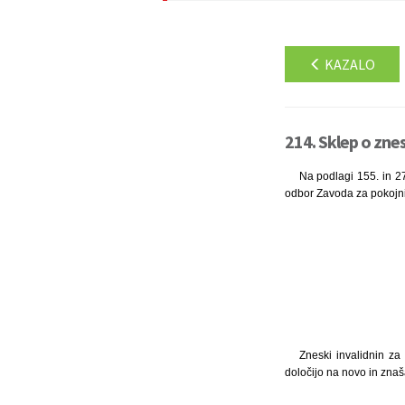
KAZALO
214. Sklep o znes
Na podlagi 155. in 27
odbor Zavoda za pokojnin
Zneski invalidnin za
določijo na novo in znaš