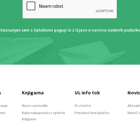
Seznanjen sem s
Splošnimi pogoji
in z
Izjavo o varstvu osebnih podatk
a
Knjigarna
UL info tok
Novi
vanja
Novo v ponudbi
O storitvi
Aktualn
meri
Kako nakupovati v spletni
Preizkusi brezplačno
Naroči 
knjigarni