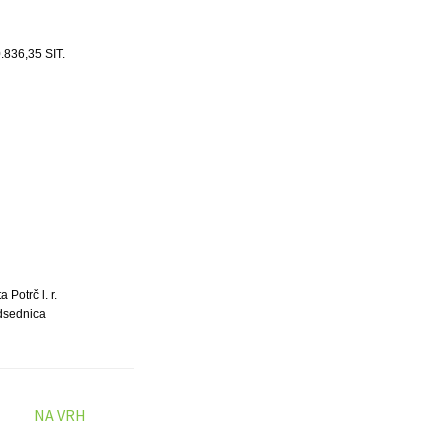
.836,35 SIT.
a Potrč l. r.
dsednica
NA VRH