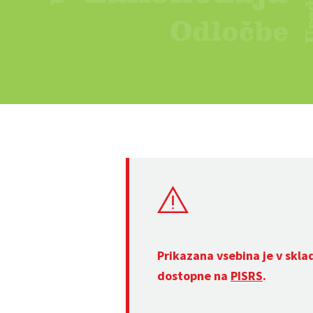
Prikazana vsebina je v skla
dostopne na
PISRS
.