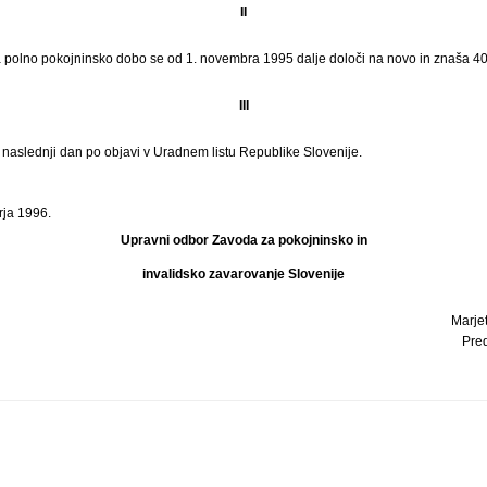
II
a polno pokojninsko dobo se od 1. novembra 1995 dalje določi na novo in znaša 40
III
i naslednji dan po objavi v Uradnem listu Republike Slovenije.
rja 1996.
Upravni odbor Zavoda za pokojninsko in
invalidsko zavarovanje Slovenije
Marjet
Pre