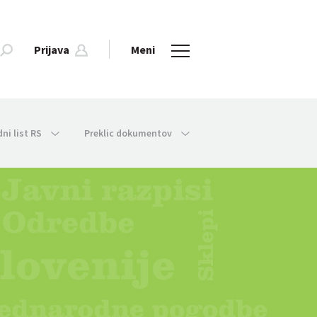
Prijava
Meni
dni list RS
Preklic dokumentov