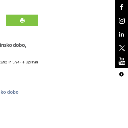
jninsko dobo,
2/92 in 5/94) je Upravni
nsko dobo