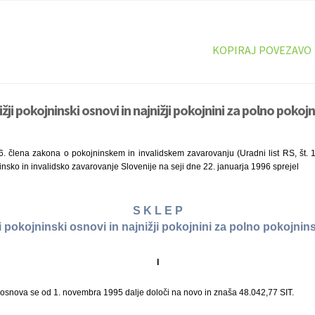
KOPIRAJ POVEZAVO
ižji pokojninski osnovi in najnižji pokojnini za polno poko
6. člena zakona o pokojninskem in invalidskem zavarovanju (Uradni list RS, št. 1
sko in invalidsko zavarovanje Slovenije na seji dne 22. januarja 1996 sprejel
S K L E P
ji pokojninski osnovi in najnižji pokojnini za polno pokojni
I
 osnova se od 1. novembra 1995 dalje določi na novo in znaša 48.042,77 SIT.