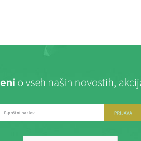
eni
o vseh naših novostih, akci
PRIJAVA