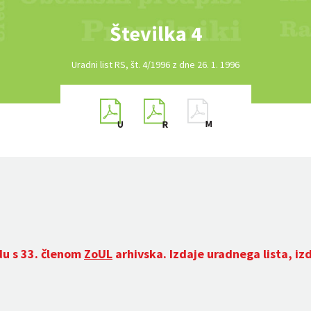
Številka 4
Uradni list RS, št. 4/1996 z dne 26. 1. 1996
du s 33. členom
ZoUL
arhivska. Izdaje uradnega lista, iz