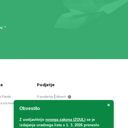
ov
. *
ce
Podjetje
|
i članki
O podjetju
About
se na novice
Kontakt
×
Obvestilo
Informacije javnega
značaja
Z uveljavitvijo
novega zakona (ZOUL)
se je
Oglaševanje
izdajanje uradnega lista s 1. 3. 2026 preneslo