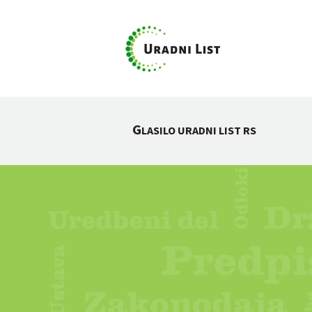
G
LASILO URADNI LIST RS