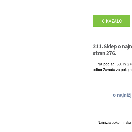
KAZALO
211. Sklep o najn
stran 276.
Na podlagi 53. in 27
odbor Zavoda za pokojnin
o najniž
Najnižja pokojninska