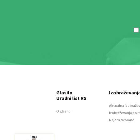
Glasilo
Izobraževanj
Uradni list RS
Aktualna izobraže
O glasilu
Izobraževanja po 
Najem dvorane