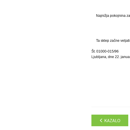
Najnižja pokojnina z
Ta sklep začne veljat
Št. 01000-015/96
Ljubljana, dne 22. janua
KAZALO