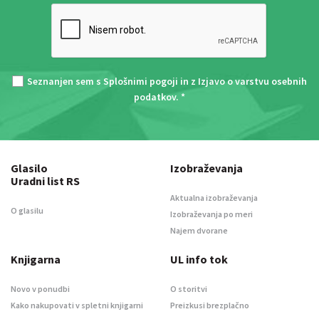
Seznanjen sem s
Splošnimi pogoji
in z
Izjavo o varstvu osebnih
podatkov
. *
Glasilo
Izobraževanja
Uradni list RS
Aktualna izobraževanja
O glasilu
Izobraževanja po meri
Najem dvorane
Knjigarna
UL info tok
Novo v ponudbi
O storitvi
Kako nakupovati v spletni knjigarni
Preizkusi brezplačno