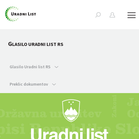
G
LASILO URADNI LIST RS
Glasilo Uradni list RS
Preklic dokumentov