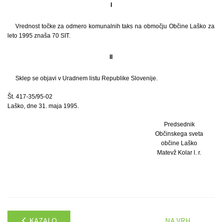
I
Vrednost točke za odmero komunalnih taks na območju Občine Laško za
leto 1995 znaša 70 SIT.
II
Sklep se objavi v Uradnem listu Republike Slovenije.
Št. 417-35/95-02
Laško, dne 31. maja 1995.
Predsednik
Občinskega sveta
občine Laško
Matevž Kolar l. r.
KAZALO
NA VRH