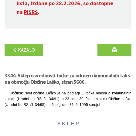
lista, izdane po 28.2.2026, so dostopne
na
PISRS
.
KAZALO
3344. Sklep o vrednosti točke za odmero komunalnih taks
na območju Občine Laško, stran 5606.
Občinski svet občine Laško je na podlagi 1. točke odloka o komunalnih
taksah (Uradni list RS, št. 34/91) in 23. ter 139. člena statuta Občine Laško
(Uradni list RS, št. 34/95) na 6. seji dne 31. 5. 1995 sprejel
S K L E P