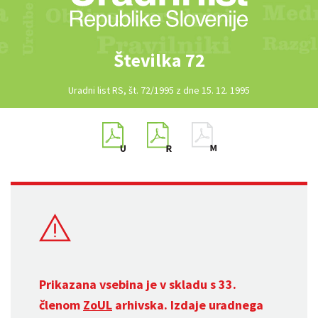
Številka 72
Uradni list RS, št. 72/1995 z dne 15. 12. 1995
Prikazana vsebina je v skladu s 33.
členom
ZoUL
arhivska. Izdaje uradnega