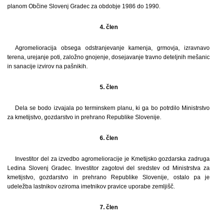
planom Občine Slovenj Gradec za obdobje 1986 do 1990.
4. člen
Agromelioracija obsega odstranjevanje kamenja, grmovja, izravnavo
terena, urejanje poti, založno gnojenje, dosejavanje travno deteljnih mešanic
in sanacije izvirov na pašnikih.
5. člen
Dela se bodo izvajala po terminskem planu, ki ga bo potrdilo Ministrstvo
za kmetijstvo, gozdarstvo in prehrano Republike Slovenije.
6. člen
Investitor del za izvedbo agromelioracije je Kmetijsko gozdarska zadruga
Ledina Slovenj Gradec. Investitor zagotovi del sredstev od Ministrstva za
kmetijstvo, gozdarstvo in prehrano Republike Slovenije, ostalo pa je
udeležba lastnikov oziroma imetnikov pravice uporabe zemljišč.
7. člen