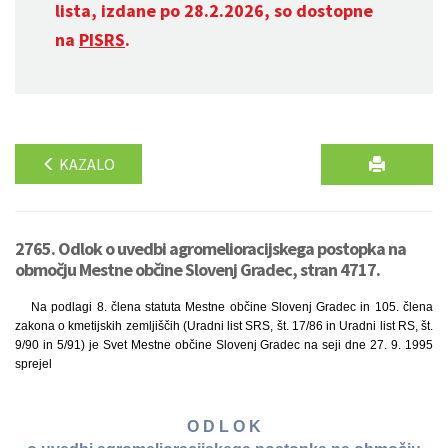
lista, izdane po 28.2.2026, so dostopne
na
PISRS
.
KAZALO
2765. Odlok o uvedbi agromelioracijskega postopka na
območju Mestne občine Slovenj Gradec, stran 4717.
Na podlagi 8. člena statuta Mestne občine Slovenj Gradec in 105. člena
zakona o kmetijskih zemljiščih (Uradni list SRS, št. 17/86 in Uradni list RS, št.
9/90 in 5/91) je Svet Mestne občine Slovenj Gradec na seji dne 27. 9. 1995
sprejel
O D L O K