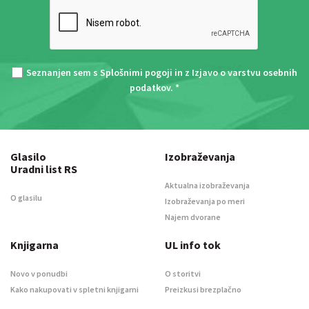
Seznanjen sem s
Splošnimi pogoji
in z
Izjavo o varstvu osebnih
podatkov
. *
Glasilo
Izobraževanja
Uradni list RS
Aktualna izobraževanja
O glasilu
Izobraževanja po meri
Najem dvorane
Knjigarna
UL info tok
Novo v ponudbi
O storitvi
Kako nakupovati v spletni knjigarni
Preizkusi brezplačno