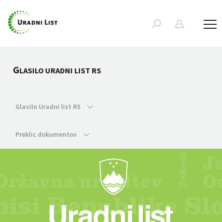
G
LASILO URADNI LIST RS
Glasilo Uradni list RS
Preklic dokumentov