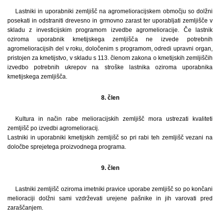
Lastniki in uporabniki zemljišč na agromelioracijskem območju so dolžni
posekati in odstraniti drevesno in grmovno zarast ter uporabljati zemljišče v
skladu z investicijskim programom izvedbe agromelioracije. Če lastnik
oziroma uporabnik kmetijskega zemljišča ne izvede potrebnih
agromelioracijsih del v roku, določenim s programom, odredi upravni organ,
pristojen za kmetijstvo, v skladu s 113. členom zakona o kmetijskih zemljiščih
izvedbo potrebnih ukrepov na stroške lastnika oziroma uporabnika
kmetijskega zemljišča.
8. člen
Kultura in način rabe melioracijskih zemljišč mora ustrezati kvaliteti
zemljišč po izvedbi agromelioracij.
Lastniki in uporabniki kmetijskih zemljišč so pri rabi teh zemljišč vezani na
določbe sprejetega proizvodnega programa.
9. člen
Lastniki zemljišč oziroma imetniki pravice uporabe zemljišč so po končani
melioraciji dolžni sami vzdrževati urejene pašnike in jih varovati pred
zaraščanjem.