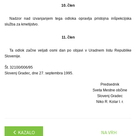
10. člen
Nadzor nad izvanjanjem tega odloka opravlja pristojna inšpekcijska
služba za kmetijstvo.
11. člen
Ta odlok začne veljati osmi dan po objavi v Uradnem listu Republike
Slovenije.
Št. 32100/006/95
Slovenj Gradec, dne 27. septembra 1995.
Predsednik
Sveta Mestne občine
Slovenj Gradec
Niko R. Kolar l. r.
KAZALO
NA VRH