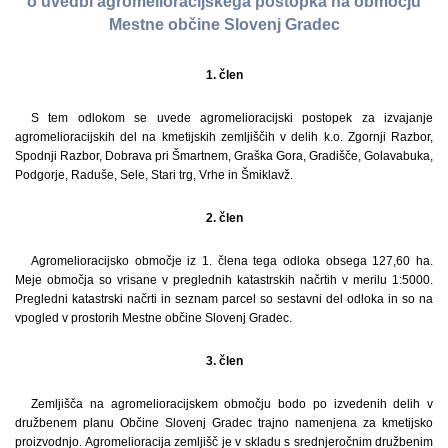
o uvedbi agromelioracijskega postopka na območju
Mestne občine Slovenj Gradec
1. člen
S tem odlokom se uvede agromelioracijski postopek za izvajanje
agromelioracijskih del na kmetijskih zemljiščih v delih k.o. Zgornji Razbor,
Spodnji Razbor, Dobrava pri Šmartnem, Graška Gora, Gradišče, Golavabuka,
Podgorje, Raduše, Sele, Stari trg, Vrhe in Šmiklavž.
2. člen
Agromelioracijsko območje iz 1. člena tega odloka obsega 127,60 ha.
Meje območja so vrisane v preglednih katastrskih načrtih v merilu 1:5000.
Pregledni katastrski načrti in seznam parcel so sestavni del odloka in so na
vpogled v prostorih Mestne občine Slovenj Gradec.
3. člen
Zemljišča na agromelioracijskem območju bodo po izvedenih delih v
družbenem planu Občine Slovenj Gradec trajno namenjena za kmetijsko
proizvodnjo. Agromelioracija zemljišč je v skladu s srednjeročnim družbenim