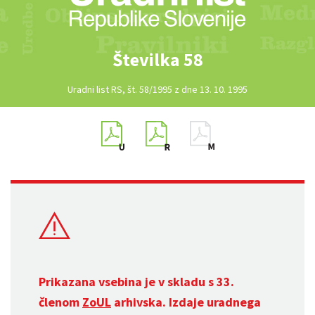
Številka 58
Uradni list RS, št. 58/1995 z dne 13. 10. 1995
Prikazana vsebina je v skladu s 33.
členom
ZoUL
arhivska. Izdaje uradnega