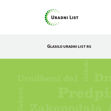
G
LASILO URADNI LIST RS