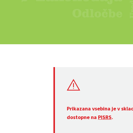
Prikazana vsebina je v skla
dostopne na
PISRS
.