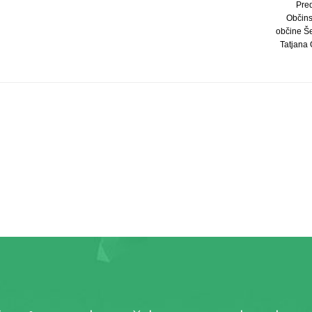
Pre
Občins
občine Še
Tatjana O