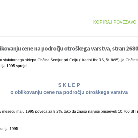
KOPIRAJ POVEZAVO
likovanju cene na področju otroškega varstva, stran 2680
statutarnega sklepa Občine Šentjur pri Celju (Uradni list RS, št. 8/95), je Občinsk
unija 1995 sprejel
S K L E P
o oblikovanju cene na področju otroškega varstva
v mesecu maju 1995 poveča za 8,2%, tako da znaša najvišji prispevek 10.700 SIT i
junija 1995.