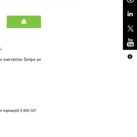
.
i svet občine Šentjur pri
n najmanjši 5.950 SIT.