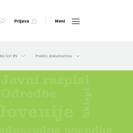
Prijava
Meni
dni list RS
Preklic dokumentov