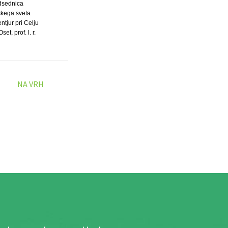
dsednica
kega sveta
ntjur pri Celju
set, prof. l. r.
NA VRH