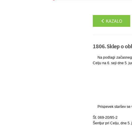
KAZALO
1806. Sklep o ob
Na podlagi začasnega 
Celju na 6. seji dne 5. j
Prispevek staršev se 
Št. 069-20/95-2
Šentjur pri Celju, dne 5. 