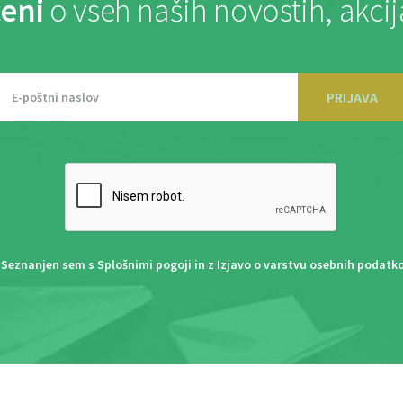
eni
o vseh naših novostih, akci
PRIJAVA
Seznanjen sem s
Splošnimi pogoji
in z
Izjavo o varstvu osebnih podatk