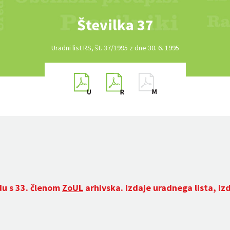
Številka 37
Uradni list RS, št. 37/1995 z dne 30. 6. 1995
du s 33. členom
ZoUL
arhivska. Izdaje uradnega lista, iz