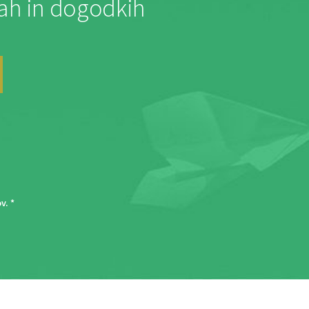
jah in dogodkih
ov
. *