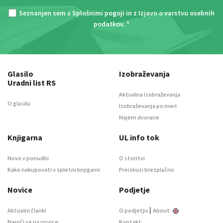
Seznanjen sem s
Splošnimi pogoji
in z
Izjavo o varstvu osebnih
podatkov
. *
Glasilo
Izobraževanja
Uradni list RS
Aktualna izobraževanja
O glasilu
Izobraževanja po meri
Najem dvorane
Knjigarna
UL info tok
Novo v ponudbi
O storitvi
Kako nakupovati v spletni knjigarni
Preizkusi brezplačno
Novice
Podjetje
|
Aktualni članki
O podjetju
About
Naroči se na novice
Kontakt