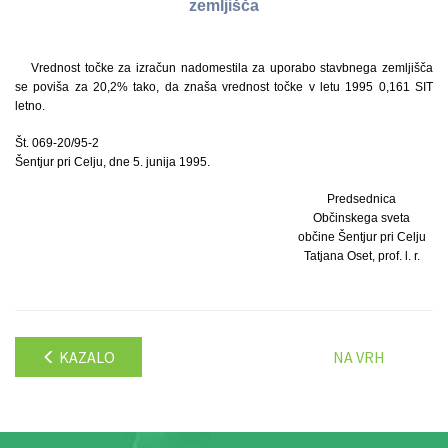
zemljišča
Vrednost točke za izračun nadomestila za uporabo stavbnega zemljišča
se poviša za 20,2% tako, da znaša vrednost točke v letu 1995 0,161 SIT
letno.
Št. 069-20/95-2
Šentjur pri Celju, dne 5. junija 1995.
Predsednica
Občinskega sveta
občine Šentjur pri Celju
Tatjana Oset, prof. l. r.
KAZALO
NA VRH