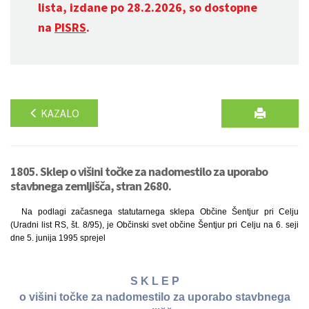
lista, izdane po 28.2.2026, so dostopne
na
PISRS
.
KAZALO
1805. Sklep o višini točke za nadomestilo za uporabo
stavbnega zemljišča, stran 2680.
Na podlagi začasnega statutarnega sklepa Občine Šentjur pri Celju
(Uradni list RS, št. 8/95), je Občinski svet občine Šentjur pri Celju na 6. seji
dne 5. junija 1995 sprejel
S K L E P
o višini točke za nadomestilo za uporabo stavbnega