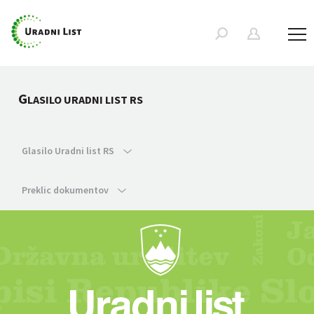
G
LASILO URADNI LIST RS
Glasilo Uradni list RS
Preklic dokumentov