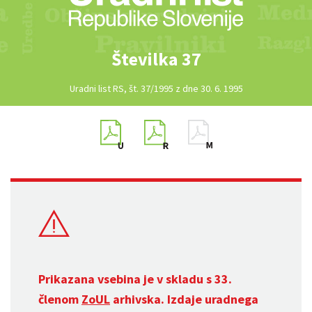
Številka 37
Uradni list RS, št. 37/1995 z dne 30. 6. 1995
Prikazana vsebina je v skladu s 33.
členom
ZoUL
arhivska. Izdaje uradnega