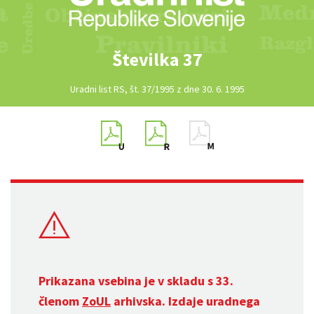
Številka 37
Uradni list RS, št. 37/1995 z dne 30. 6. 1995
Prikazana vsebina je v skladu s 33.
členom
ZoUL
arhivska. Izdaje uradnega