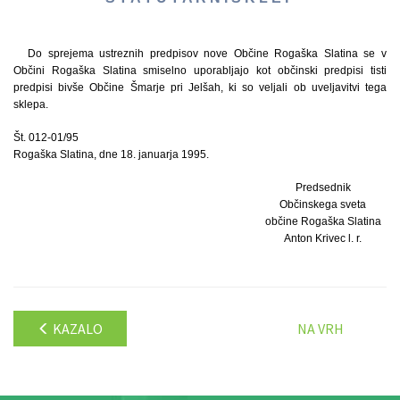
Do sprejema ustreznih predpisov nove Občine Rogaška Slatina se v
Občini Rogaška Slatina smiselno uporabljajo kot občinski predpisi tisti
predpisi bivše Občine Šmarje pri Jelšah, ki so veljali ob uveljavitvi tega
sklepa.
Št. 012-01/95
Rogaška Slatina, dne 18. januarja 1995.
Predsednik
Občinskega sveta
občine Rogaška Slatina
Anton Krivec l. r.
KAZALO
NA VRH