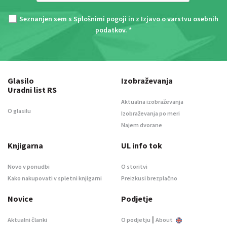
Seznanjen sem s
Splošnimi pogoji
in z
Izjavo o varstvu osebnih
podatkov
. *
Glasilo
Izobraževanja
Uradni list RS
Aktualna izobraževanja
O glasilu
Izobraževanja po meri
Najem dvorane
Knjigarna
UL info tok
Novo v ponudbi
O storitvi
Kako nakupovati v spletni knjigarni
Preizkusi brezplačno
Novice
Podjetje
|
Aktualni članki
O podjetju
About