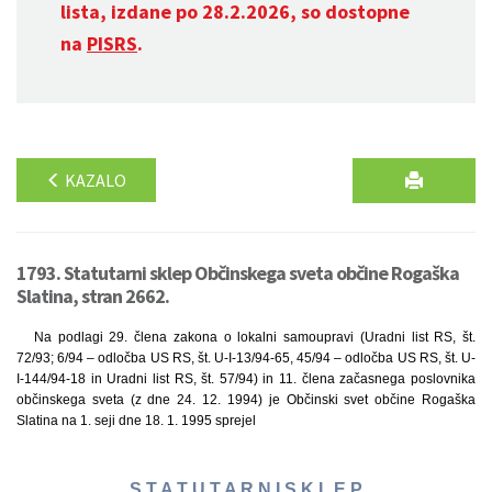
lista, izdane po 28.2.2026, so dostopne
na
PISRS
.
KAZALO
1793. Statutarni sklep Občinskega sveta občine Rogaška
Slatina, stran 2662.
Na podlagi 29. člena zakona o lokalni samoupravi (Uradni list RS, št.
72/93; 6/94 – odločba US RS, št. U-I-13/94-65, 45/94 – odločba US RS, št. U-
I-144/94-18 in Uradni list RS, št. 57/94) in 11. člena začasnega poslovnika
občinskega sveta (z dne 24. 12. 1994) je Občinski svet občine Rogaška
Slatina na 1. seji dne 18. 1. 1995 sprejel
S T A T U T A R N I S K L E P