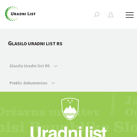
G
LASILO URADNI LIST RS
Glasilo Uradni list RS
Preklic dokumentov