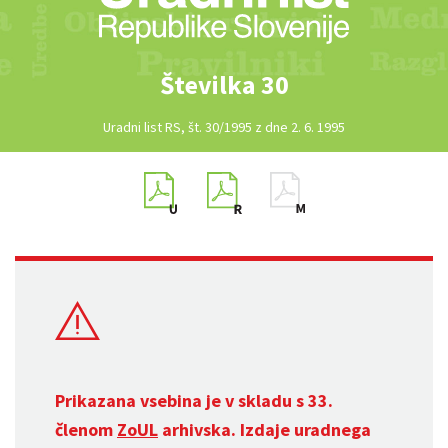
Številka 30
Uradni list RS, št. 30/1995 z dne 2. 6. 1995
Prikazana vsebina je v skladu s 33.
členom
ZoUL
arhivska. Izdaje uradnega