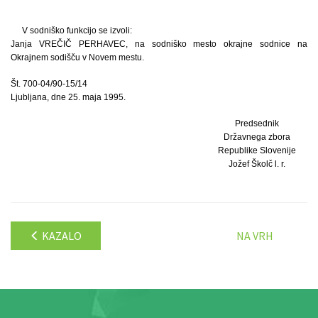
V sodniško funkcijo se izvoli:
Janja VREČIČ PERHAVEC, na sodniško mesto okrajne sodnice na
Okrajnem sodišču v Novem mestu.
Št. 700-04/90-15/14
Ljubljana, dne 25. maja 1995.
Predsednik
Državnega zbora
Republike Slovenije
Jožef Školč l. r.
KAZALO
NA VRH