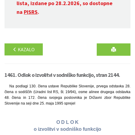
lista, izdane po 28.2.2026, so dostopne
na
PISRS
.
KAZALO
1461. Odlok o izvolitvi v sodniško funkcijo, stran 2144.
Na podlagi 130. člena ustave Republike Slovenije, prvega odstavka 28.
člena o sodiščih (Uradni list RS, št. 19/94), osme alinee drugega odstavka
48. člena in 172. člena svojega poslovnika je Državni zbor Republike
Slovenije na seji dne 25. maja 1995 sprejel
O D L O K
o izvolitvi v sodniško funkcijo