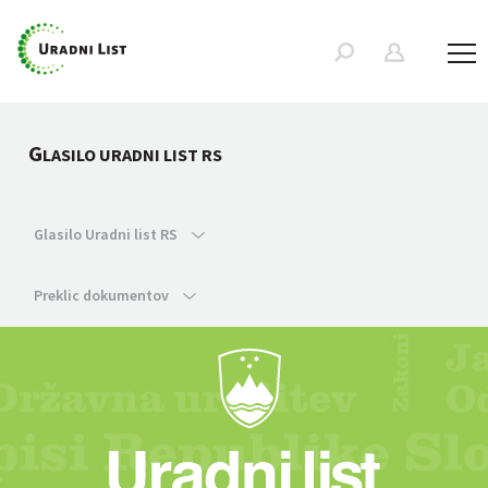
G
LASILO URADNI LIST RS
Glasilo Uradni list RS
Preklic dokumentov