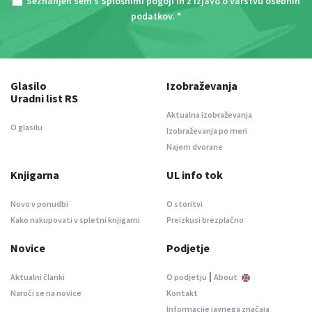
Seznanjen sem s
Splošnimi pogoji
in z
Izjavo o varstvu osebnih
podatkov
. *
Glasilo
Izobraževanja
Uradni list RS
Aktualna izobraževanja
O glasilu
Izobraževanja po meri
Najem dvorane
Knjigarna
UL info tok
Novo v ponudbi
O storitvi
Kako nakupovati v spletni knjigarni
Preizkusi brezplačno
Novice
Podjetje
|
Aktualni članki
O podjetju
About
Naroči se na novice
Kontakt
Informacije javnega značaja