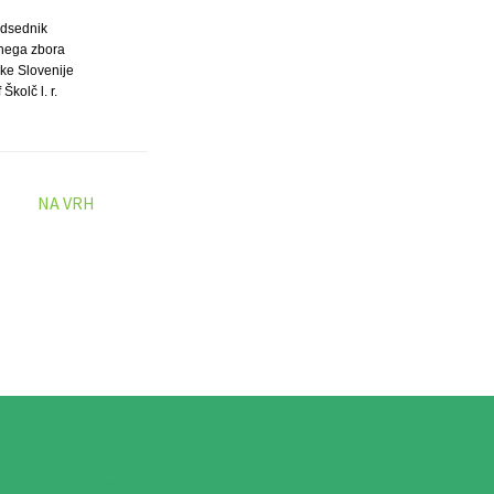
dsednik
nega zbora
ke Slovenije
 Školč l. r.
NA VRH