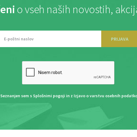
eni
o vseh naših novostih, akci
PRIJAVA
Seznanjen sem s
Splošnimi pogoji
in z
Izjavo o varstvu osebnih podatk