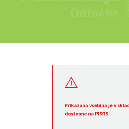
Prikazana vsebina je v skla
dostopne na
PISRS
.