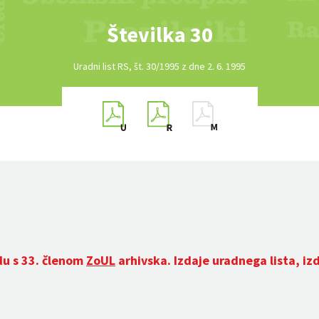
Številka 30
Uradni list RS, št. 30/1995 z dne 2. 6. 1995
du s 33. členom
ZoUL
arhivska. Izdaje uradnega lista, iz