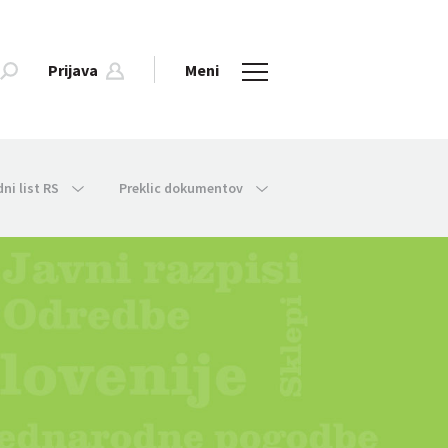
Prijava
Meni
dni list RS
Preklic dokumentov