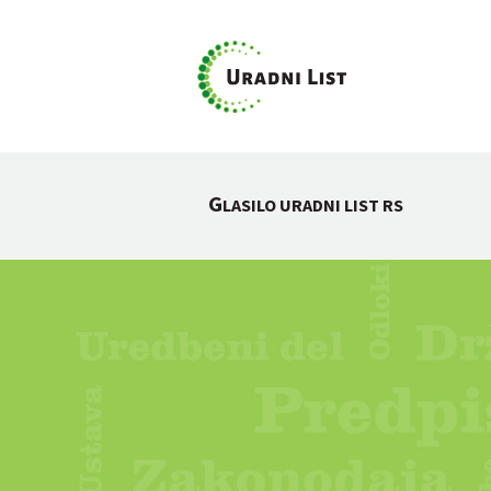
G
LASILO URADNI LIST RS