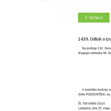
KAZALO
1439. Odlok o izv
Na podlagi 130. člena
drugega odstavka 48. čle
V sodniško funkcijo se
Jelka PODGORŠEK, na so
Št. 700-04/90-15/14
Ljubljana, dne 25. maja