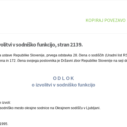
KOPIRAJ POVEZAVO
olitvi v sodniško funkcijo, stran 2139.
 ustave Republike Slovenije, prvega odstavka 28. člena o sodiščih (Uradni list RS
na in 172. člena svojega poslovnika je Državni zbor Republike Slovenije na seji d
O D L O K
o izvolitvi v sodniško funkcijo
 izvoli:
dniško mesto okrajne sodnice na Okrajnem sodišču v Ljubljani.
 1995.