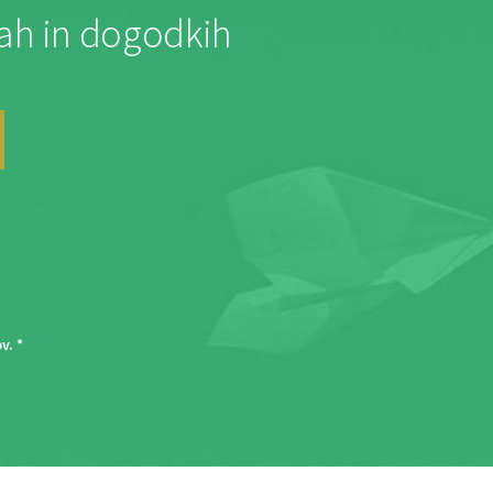
jah in dogodkih
ov
. *