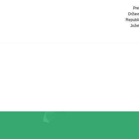
Pre
Držav
Republi
Jožef