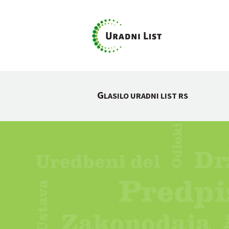
G
LASILO URADNI LIST RS