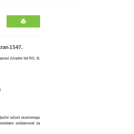
tran 1547.
ravi (Uradni list RS, št.
4
ljučni računi rezervnega
sredstev solidarnosti za