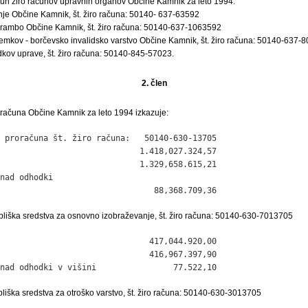
čun žiro računov upravnih organov Občine Kamnik za leto 1994:
je Občine Kamnik, št. žiro računa: 50140- 637-63592
brambo Občine Kamnik, št. žiro računa: 50140-637-1063592
ejemkov - borčevsko invalidsko varstvo Občine Kamnik, št. žiro računa: 50140-637-
kov uprave, št. žiro računa: 50140-845-57023.
2. člen
oračuna Občine Kamnik za leto 1994 izkazuje:
 proračuna št. žiro računa:   50140-630-13705

                             1.418,027.324,57

                             1.329,658.615,21

nad odhodki

                                88,368.709,36
ubliška sredstva za osnovno izobraževanje, št. žiro računa: 50140-630-7013705
                               417,044.920,00

                               416,967.397,90

nad odhodki v višini                77.522,10
bliška sredstva za otroško varstvo, št. žiro računa: 50140-630-3013705