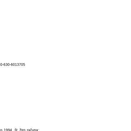
0140-630-6013705
o 1994, št. žiro računa: