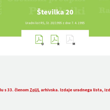
Številka 20
Uradni list RS, št. 20/1995 z dne 7. 4. 1995
du s 33. členom
ZoUL
arhivska. Izdaje uradnega lista, iz