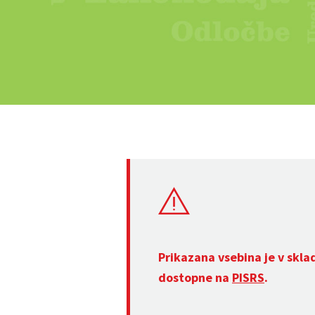
Prikazana vsebina je v skla
dostopne na
PISRS
.