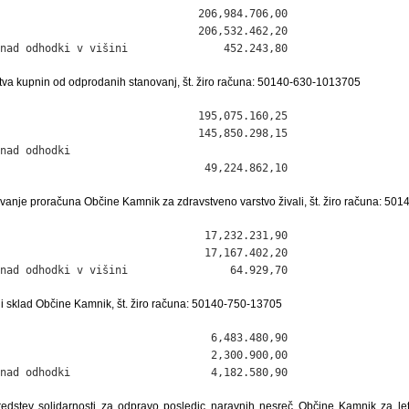
                               206,984.706,00

                               206,532.462,20

nad odhodki v višini               452.243,80
stva kupnin od odprodanih stanovanj, št. žiro računa: 50140-630-1013705
                               195,075.160,25

                               145,850.298,15

nad odhodki

                                49,224.862,10
ševanje proračuna Občine Kamnik za zdravstveno varstvo živali, št. žiro računa: 5
                                17,232.231,90

                                17,167.402,20

nad odhodki v višini                64.929,70
i sklad Občine Kamnik, št. žiro računa: 50140-750-13705
                                 6,483.480,90

                                 2,300.900,00

nad odhodki                      4,182.580,90
redstev solidarnosti za odpravo posledic naravnih nesreč Občine Kamnik za let