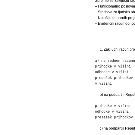
Sprejme se zaključni ra
– Funkcionalno poslovan
– Sredstva za ljudsko o
– Izplačilo denarnih pr
– Evidenčni račun dohod
1. Zaključni račun pr
a) na rednem računu
prihodke v višini  
odhodke v višini   
presežek prihodkov 
v višini           
b) na podpartiji Rep
prihodke v višini  
odhodke v višini   
presežek prihodkov 
c) na podpartiji Repu