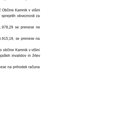
č Občine Kamnik v višini
sprejetih obveznosti za
1.978,29 se prenese ne
6.915,19, se prenese na
o občine Kamnik v višini
ških invalidov in žrtev
nese na prihodek računa