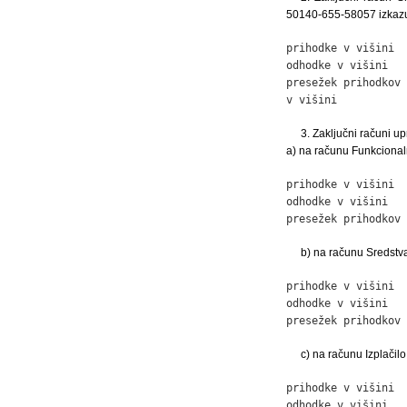
50140-655-58057 izkazu
prihodke v višini  
odhodke v višini   
presežek prihodkov 
v višini           
3. Zaključni računi u
a) na računu Funkcional
prihodke v višini  
odhodke v višini   
presežek prihodkov 
b) na računu Sredstv
prihodke v višini  
odhodke v višini   
presežek prihodkov 
c) na računu Izplačil
prihodke v višini  
odhodke v višini   