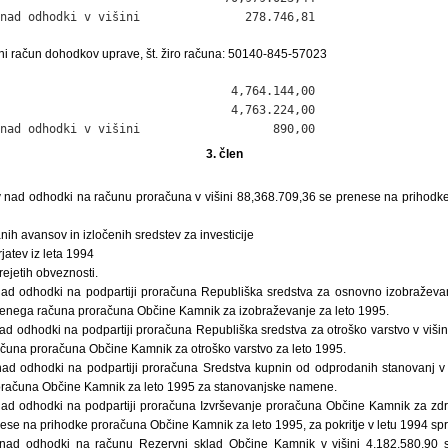
nad odhodki v višini               278.746,81
ni račun dohodkov uprave, št. žiro računa: 50140-845-57023
                                 4,764.144,00

                                 4,763.224,00

nad odhodki v višini                   890,00
3. člen
v nad odhodki na računu proračuna v višini 88,368.709,36 se prenese na prihodk
anih avansov in izločenih sredstev za investicije
rjatev iz leta 1994
rejetih obveznosti.
ad odhodki na podpartiji proračuna Republiška sredstva za osnovno izobraževan
enega računa proračuna Občine Kamnik za izobraževanje za leto 1995.
ad odhodki na podpartiji proračuna Republiška sredstva za otroško varstvo v viši
čuna proračuna Občine Kamnik za otroško varstvo za leto 1995.
ad odhodki na podpartiji proračuna Sredstva kupnin od odprodanih stanovanj v 
oračuna Občine Kamnik za leto 1995 za stanovanjske namene.
ad odhodki na podpartiji proračuna Izvrševanje proračuna Občine Kamnik za zdra
nese na prihodke proračuna Občine Kamnik za leto 1995, za pokritje v letu 1994 spr
 nad odhodki na računu Rezervni sklad Občine Kamnik v višini 4,182.580,90 