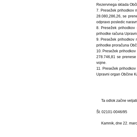
Rezervnega sklada Obči
7. Presežek prihodkov n
28.080,286,26, se pren
odpravo posledic naravn
8. Presežek prihodkov
prihodke računa Upravni
9. Presežek prihodkov 
prihodke proračuna Občin
10. Presežek prihodkov 
278.746,81 se prenese 
vojne.
11. Presežek prihodkov
Upravni organ Občine K
Ta odlok začne veljat
Št. 02101-0046/95
Kamnik, dne 22. mar