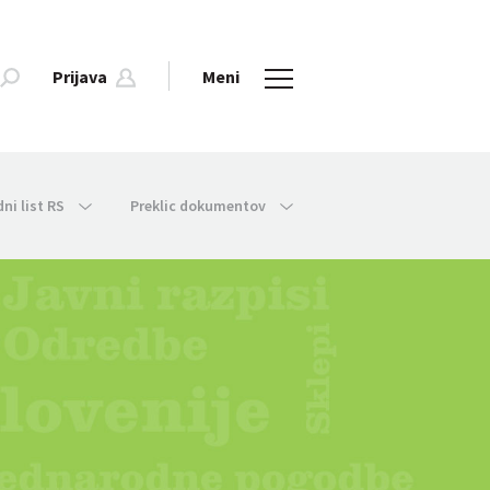
Prijava
Meni
dni list RS
Preklic dokumentov