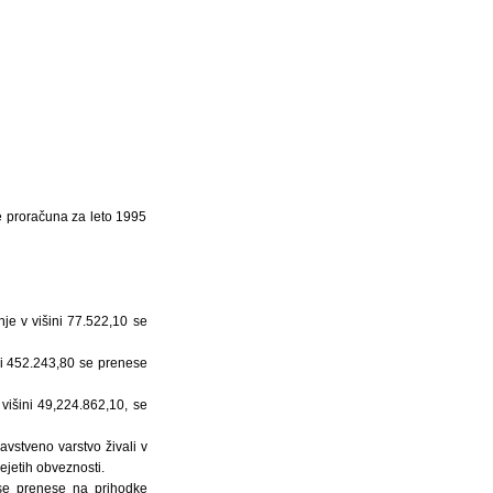
e proračuna za leto 1995
je v višini 77.522,10 se
ni 452.243,80 se prenese
višini 49,224.862,10, se
vstveno varstvo živali v
ejetih obveznosti.
se prenese na prihodke