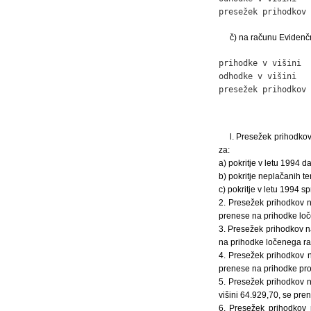
presežek prihodkov 
č) na računu Evidenč
prihodke v višini  
odhodke v višini   
presežek prihodkov 
l. Presežek prihodko
za:
a) pokritje v letu 1994 d
b) pokritje neplačanih te
c) pokritje v letu 1994 sp
2. Presežek prihodkov n
prenese na prihodke loč
3. Presežek prihodkov n
na prihodke ločenega ra
4. Presežek prihodkov n
prenese na prihodke pr
5. Presežek prihodkov n
višini 64.929,70, se pre
6. Presežek prihodkov