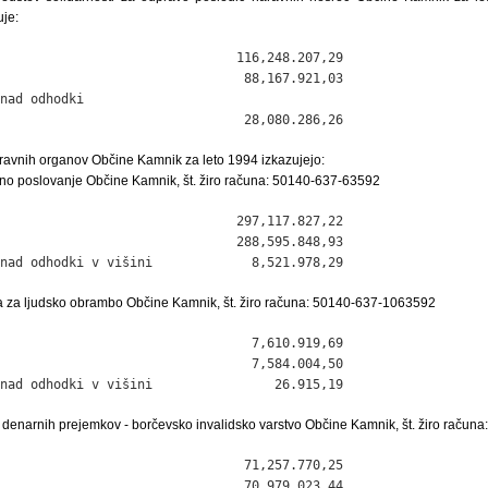
je:
                               116,248.207,29

                                88,167.921,03

nad odhodki

                                28,080.286,26
pravnih organov Občine Kamnik za leto 1994 izkazujejo:
no poslovanje Občine Kamnik, št. žiro računa: 50140-637-63592
                               297,117.827,22

                               288,595.848,93

nad odhodki v višini             8,521.978,29
a za ljudsko obrambo Občine Kamnik, št. žiro računa: 50140-637-1063592
                                 7,610.919,69

                                 7,584.004,50

nad odhodki v višini                26.915,19
o denarnih prejemkov - borčevsko invalidsko varstvo Občine Kamnik, št. žiro raču
                                71,257.770,25

                                70,979.023,44
