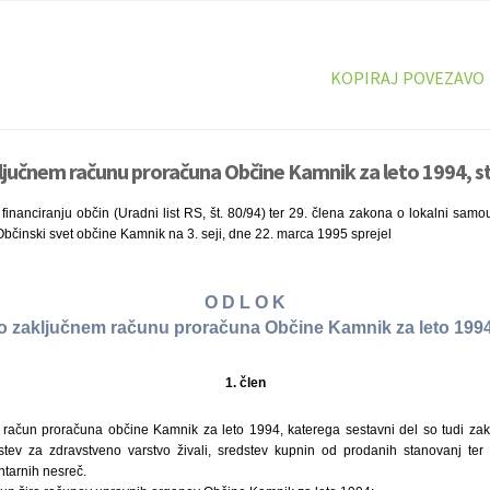
KOPIRAJ POVEZAVO
ljučnem računu proračuna Občine Kamnik za leto 1994, s
inanciranju občin (Uradni list RS, št. 80/94) ter 29. člena zakona o lokalni samoup
 Občinski svet občine Kamnik na 3. seji, dne 22. marca 1995 sprejel
O D L O K
o zaključnem računu proračuna Občine Kamnik za leto 199
1. člen
 račun proračuna občine Kamnik za leto 1994, katerega sestavni del so tudi zak
tev za zdravstveno varstvo živali, sredstev kupnin od prodanih stanovanj ter 
tarnih nesreč.