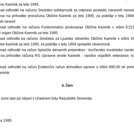
ne Kamnik za leto 1995.
ad odhodki na računu Sredstev solidarnosti za odpravo posledic naravnih nesre
ese na prihodke proračuna Občine Kamnik za leto 1995, za pokritje v letu 1994 
ih nesreč.
 nad odhodki na računu Funkcionalno poslovanje Občine Kamnik v višini 8,52
 organ Občine Kamnik za leto 1995.
nad odhodki na računu Sredstva za Ljudsko obrambo Občine Kamnik v višini 2
e Kamnik za leto 1995, za pokritje v letu 1994 sprejetih obveznosti.
nad odhodki na račun Izplačila denarnih prejemkov - borčevsko invalidsko varstv
na prihodke računa RS Upravne enote Kamnik - varstvo vojaških veteranov, voja
 nad odhodki na račun Evidenčni račun dohodkov uprave v višini 890,00 se pre
amnik.
4. člen
i osmi dan po objavi v Uradnem listu Republike Slovenije.
ca 1995.