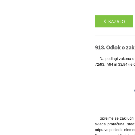
KAZALO
918. Odlok o zak
Na podlagi zakona o f
72/93, 7/94 in 33/94) je
Sprejme se zaključni
sklada proračuna, sreds
odpravo posledic elemen