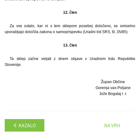
12. člen
Za vse ostalo, kar ni s tem sklepom posebej določeno, se smiselno
uporabljajo določila zakona o samoprispevku (Uradni list SRS, št. 35/85).
13. člen
Ta sklep začne veljati z dnem objave v Uradnem listu Republike
Slovenije.
Župan Občine
Gorenja vas-Poljane
Jože Bogataj l. r.
KAZALO
NA VRH