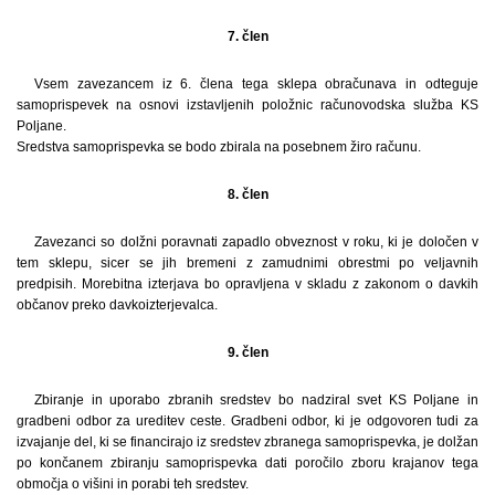
7. člen
Vsem zavezancem iz 6. člena tega sklepa obračunava in odteguje
samoprispevek na osnovi izstavljenih položnic računovodska služba KS
Poljane.
Sredstva samoprispevka se bodo zbirala na posebnem žiro računu.
8. člen
Zavezanci so dolžni poravnati zapadlo obveznost v roku, ki je določen v
tem sklepu, sicer se jih bremeni z zamudnimi obrestmi po veljavnih
predpisih. Morebitna izterjava bo opravljena v skladu z zakonom o davkih
občanov preko davkoizterjevalca.
9. člen
Zbiranje in uporabo zbranih sredstev bo nadziral svet KS Poljane in
gradbeni odbor za ureditev ceste. Gradbeni odbor, ki je odgovoren tudi za
izvajanje del, ki se financirajo iz sredstev zbranega samoprispevka, je dolžan
po končanem zbiranju samoprispevka dati poročilo zboru krajanov tega
območja o višini in porabi teh sredstev.