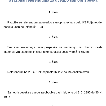
o razpisu referenduma za uvedbo samoprispevka
1. člen
Razpiše se referendum za uvedbo samoprispevka v delu KS Poljane, del
naselja Jazbine (hišne št. 1–4).
2. člen
Sredstva krajevnega samoprispevka se namenijo za obnovo ceste
Malenski vrh–Jazbine, in sicer rekonstrukcija ceste v dolžini 552 m.
3. člen
Referendum bo 23. 4. 1995 v prostorih šole na Malenskem vrhu.
4. člen
Samoprispevek se uvede za obdobje dveh let, to je od 1. 5. 1995 do 30. 4.
1997.