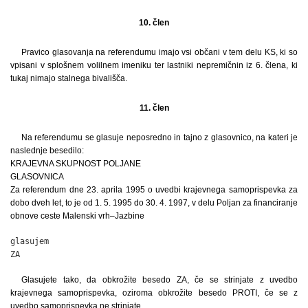
10. člen
Pravico glasovanja na referendumu imajo vsi občani v tem delu KS, ki so
vpisani v splošnem volilnem imeniku ter lastniki nepremičnin iz 6. člena, ki
tukaj nimajo stalnega bivališča.
11. člen
Na referendumu se glasuje neposredno in tajno z glasovnico, na kateri je
naslednje besedilo:
KRAJEVNA SKUPNOST POLJANE
GLASOVNICA
Za referendum dne 23. aprila 1995 o uvedbi krajevnega samoprispevka za
dobo dveh let, to je od 1. 5. 1995 do 30. 4. 1997, v delu Poljan za financiranje
obnove ceste Malenski vrh–Jazbine
glasujem

ZA                                                           
Glasujete tako, da obkrožite besedo ZA, če se strinjate z uvedbo
krajevnega samoprispevka, oziroma obkrožite besedo PROTI, če se z
uvedbo samoprispevka ne strinjate.