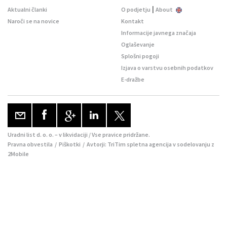
|
Aktualni članki
O podjetju
About
Naroči se na novice
Kontakt
Informacije javnega značaja
Oglaševanje
Splošni pogoji
Izjava o varstvu osebnih podatkov
E-dražbe
Uradni list d. o. o. – v likvidaciji / Vse pravice pridržane.
Pravna obvestila
/
Piškotki
/ Avtorji:
TriTim spletna agencija
v sodelovanju z
2Mobile