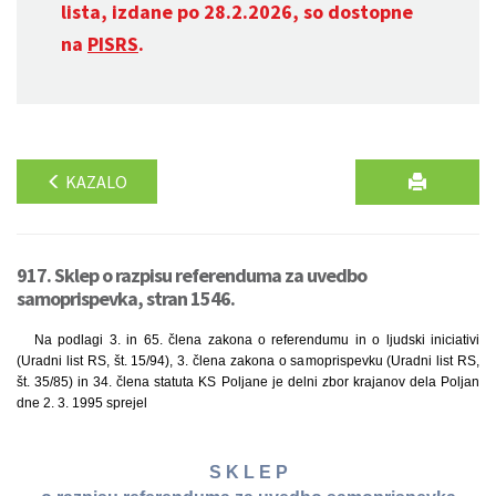
lista, izdane po 28.2.2026, so dostopne
na
PISRS
.
KAZALO
917. Sklep o razpisu referenduma za uvedbo
samoprispevka, stran 1546.
Na podlagi 3. in 65. člena zakona o referendumu in o ljudski iniciativi
(Uradni list RS, št. 15/94), 3. člena zakona o samoprispevku (Uradni list RS,
št. 35/85) in 34. člena statuta KS Poljane je delni zbor krajanov dela Poljan
dne 2. 3. 1995 sprejel
S K L E P