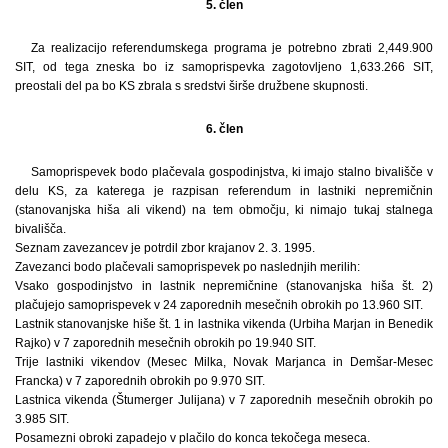
5. člen
Za realizacijo referendumskega programa je potrebno zbrati 2,449.900
SIT, od tega zneska bo iz samoprispevka zagotovljeno 1,633.266 SIT,
preostali del pa bo KS zbrala s sredstvi širše družbene skupnosti.
6. člen
Samoprispevek bodo plačevala gospodinjstva, ki imajo stalno bivališče v
delu KS, za katerega je razpisan referendum in lastniki nepremičnin
(stanovanjska hiša ali vikend) na tem območju, ki nimajo tukaj stalnega
bivališča.
Seznam zavezancev je potrdil zbor krajanov 2. 3. 1995.
Zavezanci bodo plačevali samoprispevek po naslednjih merilih:
Vsako gospodinjstvo in lastnik nepremičnine (stanovanjska hiša št. 2)
plačujejo samoprispevek v 24 zaporednih mesečnih obrokih po 13.960 SIT.
Lastnik stanovanjske hiše št. 1 in lastnika vikenda (Urbiha Marjan in Benedik
Rajko) v 7 zaporednih mesečnih obrokih po 19.940 SIT.
Trije lastniki vikendov (Mesec Milka, Novak Marjanca in Demšar-Mesec
Francka) v 7 zaporednih obrokih po 9.970 SIT.
Lastnica vikenda (Štumerger Julijana) v 7 zaporednih mesečnih obrokih po
3.985 SIT.
Posamezni obroki zapadejo v plačilo do konca tekočega meseca.