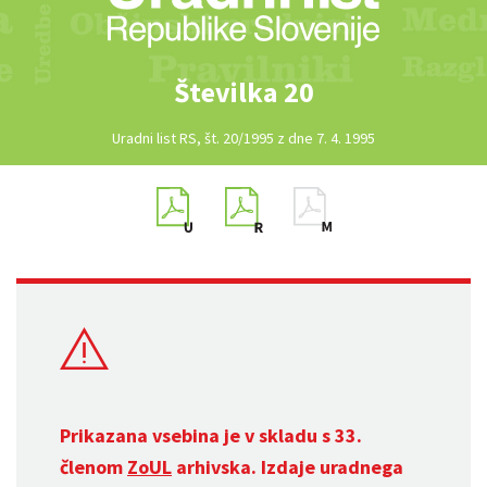
Številka 20
Uradni list RS, št. 20/1995 z dne 7. 4. 1995
Prikazana vsebina je v skladu s 33.
členom
ZoUL
arhivska. Izdaje uradnega