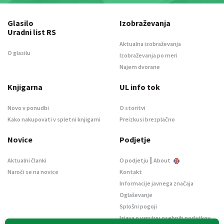
Glasilo
Izobraževanja
Uradni list RS
Aktualna izobraževanja
O glasilu
Izobraževanja po meri
Najem dvorane
Knjigarna
UL info tok
Novo v ponudbi
O storitvi
Kako nakupovati v spletni knjigarni
Preizkusi brezplačno
Novice
Podjetje
|
Aktualni članki
O podjetju
About
Naroči se na novice
Kontakt
Informacije javnega značaja
Oglaševanje
Splošni pogoji
Izjava o varstvu osebnih podatkov