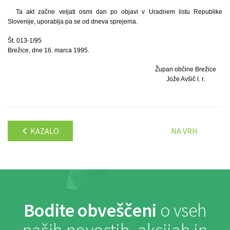
Ta akt začne veljati osmi dan po objavi v Uradnem listu Republike
Slovenije, uporablja pa se od dneva sprejema.
Št. 013-1/95
Brežice, dne 16. marca 1995.
Župan občine Brežice
Jože Avšič l. r.
KAZALO
NA VRH
Bodite obveščeni
o vseh