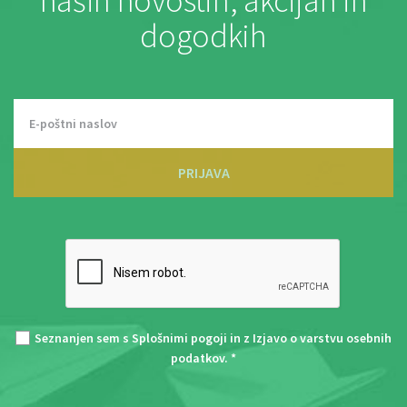
naših novostih, akcijah in
dogodkih
PRIJAVA
Seznanjen sem s
Splošnimi pogoji
in z
Izjavo o varstvu osebnih
podatkov
. *