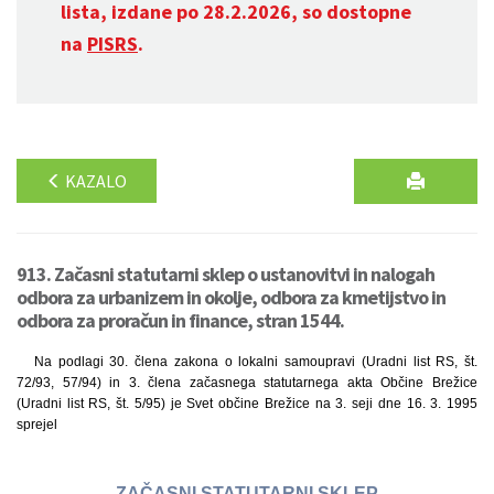
lista, izdane po 28.2.2026, so dostopne
na
PISRS
.
KAZALO
913. Začasni statutarni sklep o ustanovitvi in nalogah
odbora za urbanizem in okolje, odbora za kmetijstvo in
odbora za proračun in finance, stran 1544.
Na podlagi 30. člena zakona o lokalni samoupravi (Uradni list RS, št.
72/93, 57/94) in 3. člena začasnega statutarnega akta Občine Brežice
(Uradni list RS, št. 5/95) je Svet občine Brežice na 3. seji dne 16. 3. 1995
sprejel
ZAČASNI STATUTARNI SKLEP