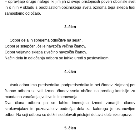
– opravljajo druge naloge, ki jim jih iz svoje pristojnosti poveri občinski svet
in o njih v skladu s pooblastilom občinskega sveta oziroma tega sklepa tudi
samostojno odločajo.
3. člen
Odbor dela in sprejema odločitve na sejah.
Odbor je sklepčen, če je navzoča večina članov.
Odbor veljavno sklepa z večino navzočih članov.
Način dela in odločanja odbora se lahko uredi s poslovnikom.
4. člen
Vsak odbor ima predsednika, podpredsednika in pet članov. Najmanj pet
članov odbora se voli izmed članov sveta občine na predlog komisije za
mandatna vprašanja, volitve in imenovanja.
Dva člana odbora pa se lahko imenujeta izmed zunanjih članov
strokovnjakov in poznavalcev področja dela za katerega je ustanovljen
odbor. Na seji odbora so dolžni sodelovati pristojni delavci občinske uprave.
5. člen