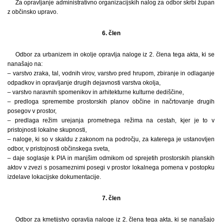
Za opravljanje administrativno organizacijskih nalog za odbor skrbi župan
z občinsko upravo.
6. člen
Odbor za urbanizem in okolje opravlja naloge iz 2. člena tega akta, ki se
nanašajo na:
– varstvo zraka, tal, vodnih virov, varstvo pred hrupom, zbiranje in odlaganje
odpadkov in opravljanje drugih dejavnosti varstva okolja,
– varstvo naravnih spomenikov in arhitekturne kulturne dediščine,
– predloga spremembe prostorskih planov občine in načrtovanje drugih
posegov v prostor,
– predlaga režim urejanja prometnega režima na cestah, kjer je to v
pristojnosti lokalne skupnosti,
– naloge, ki so v skaldu z zakonom na področju, za katerega je ustanovljen
odbor, v pristojnosti občinskega sveta,
– daje soglasje k PIA in manjšim odmikom od sprejetih prostorskih planskih
aktov v zvezi s posameznimi posegi v prostor lokalnega pomena v postopku
izdelave lokacijske dokumentacije.
7. člen
Odbor za kmetijstvo opravlja naloge iz 2. člena tega akta, ki se nanašajo