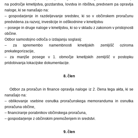
na področje kmetijstva, gozdarstva, lovstva in ribištva, predvsem pa opravlja
naloge, ki se nanašajo na:
– gospodarjenje in razdeljevanje sredstev, ki so v občinskem proračunu
predvidena za razvoj, investicije in odškodnine v kmetijstvu
– posege in druge naloge v kmetijstvu, ki so v skladu z zakonom v pristojnosti
občine.
Odbor samostojno odloča o izdajanju soglasij:
– za spremembo namembnosti kmetijskih zemljišč oziroma
prekategorizacije,
– za manjše posege v 1. območje kmetijskih zemljišč v postopku
pridobivanja lokacijske dokumentacije.
8. člen
Odbor za proračun in finance opravlja naloge iz 2. člena tega akta, ki se
nanašajo na:
– oblikovanje vsebine osnutka proračunskega memoranduma in osnutka
proračuna občine,
– financiranje porabnikov občinskega proračuna,
– gospodarjenje z občinskim premoženjem in sredstvi.
9. člen