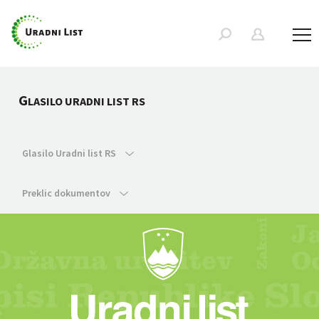
G
LASILO URADNI LIST RS
Glasilo Uradni list RS
Preklic dokumentov