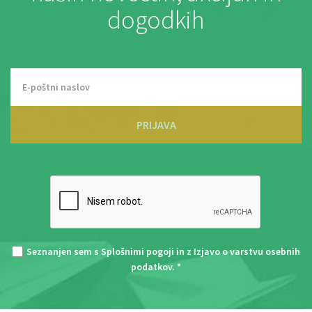
dogodkih
PRIJAVA
Seznanjen sem s
Splošnimi pogoji
in z
Izjavo o varstvu osebnih
podatkov
. *