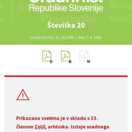
Številka 20
Uradni list RS, št. 20/1995 z dne 7. 4. 1995
Prikazana vsebina je v skladu s 33.
členom
ZoUL
arhivska. Izdaje uradnega