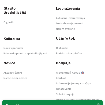
Glasilo
Izobraževanja
Uradni list RS
Aktualna izobraževanja
O glasilu
Izobraževanja po meri
Najem dvorane
Knjigarna
UL info tok
Novo v ponudbi
O storitvi
Kako nakupovati v spletni knjigarni
Preizkusi brezplačno
Novice
Podjetje
|
Aktualni članki
O podjetju
About
Naroči se na novice
Kontakt
Informacije javnega značaja
Oglaševanje
Splošni pogoji
Izjava o varstvu osebnih podatkov
×
E-dražbe