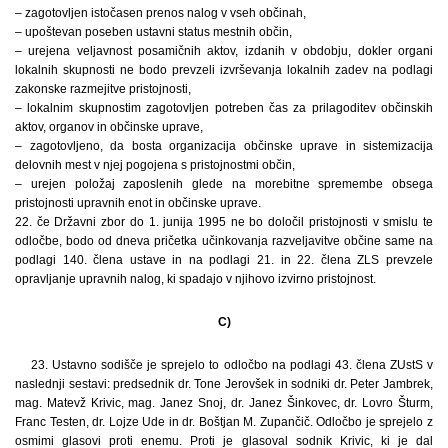
– zagotovljen istočasen prenos nalog v vseh občinah,
– upoštevan poseben ustavni status mestnih občin,
– urejena veljavnost posamičnih aktov, izdanih v obdobju, dokler organi
lokalnih skupnosti ne bodo prevzeli izvrševanja lokalnih zadev na podlagi
zakonske razmejitve pristojnosti,
– lokalnim skupnostim zagotovljen potreben čas za prilagoditev občinskih
aktov, organov in občinske uprave,
– zagotovljeno, da bosta organizacija občinske uprave in sistemizacija
delovnih mest v njej pogojena s pristojnostmi občin,
– urejen položaj zaposlenih glede na morebitne spremembe obsega
pristojnosti upravnih enot in občinske uprave.
22. če Državni zbor do 1. junija 1995 ne bo določil pristojnosti v smislu te
odločbe, bodo od dneva pričetka učinkovanja razveljavitve občine same na
podlagi 140. člena ustave in na podlagi 21. in 22. člena ZLS prevzele
opravljanje upravnih nalog, ki spadajo v njihovo izvirno pristojnost.
C)
23. Ustavno sodišče je sprejelo to odločbo na podlagi 43. člena ZUstS v
naslednji sestavi: predsednik dr. Tone Jerovšek in sodniki dr. Peter Jambrek,
mag. Matevž Krivic, mag. Janez Snoj, dr. Janez Šinkovec, dr. Lovro Šturm,
Franc Testen, dr. Lojze Ude in dr. Boštjan M. Zupančič. Odločbo je sprejelo z
osmimi glasovi proti enemu. Proti je glasoval sodnik Krivic, ki je dal