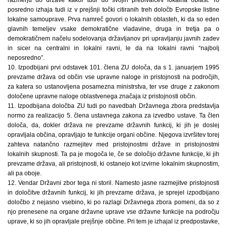
razmerju do države kakor tudi do svojih prebivalcev lokalna oblast. To
posredno izhaja tudi iz v prejšnji točki citiranih treh določb Evropske listine
lokalne samouprave. Prva namreč govori o lokalnih oblasteh, ki da so eden
glavnih temeljev vsake demokratične vladavine, druga in tretja pa o
demokratičnem načelu sodelovanja državljanov pri upravljanju javnih zadev
in sicer na centralni in lokalni ravni, le da na lokalni ravni “najbolj
neposredno”.
10. Izpodbijani prvi odstavek 101. člena ZU določa, da s 1. januarjem 1995
prevzame država od občin vse upravne naloge in pristojnosti na področjih,
za katera so ustanovljena posamezna ministrstva, ter vse druge z zakonom
določene upravne naloge oblastvenega značaja iz pristojnosti občin.
11. Izpodbijana določba ZU tudi po navedbah Državnega zbora predstavlja
normo za realizacijo 5. člena ustavnega zakona za izvedbo ustave. Ta člen
določa, da, dokler država ne prevzame državnih funkcij, ki jih je doslej
opravljala občina, opravljajo te funkcije organi občine. Njegova izvršitev torej
zahteva natančno razmejitev med pristojnostmi države in pristojnostmi
lokalnih skupnosti. Ta pa je mogoča le, če se določijo državne funkcije, ki jih
prevzame država, ali pristojnosti, ki ostanejo kot izvirne lokalnim skupnostim,
ali pa oboje.
12. Vendar Državni zbor tega ni storil. Namesto jasne razmejitve pristojnosti
in določitve državnih funkcij, ki jih prevzame država, je sprejel izpodbijano
določbo z nejasno vsebino, ki po razlagi Državnega zbora pomeni, da so z
njo prenesene na organe državne uprave vse državne funkcije na področju
uprave, ki so jih opravljale prejšnje občine. Pri tem je izhajal iz predpostavke,