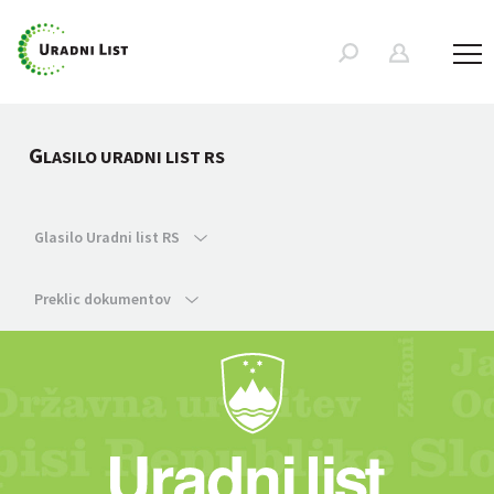
G
LASILO URADNI LIST RS
Glasilo Uradni list RS
Preklic dokumentov