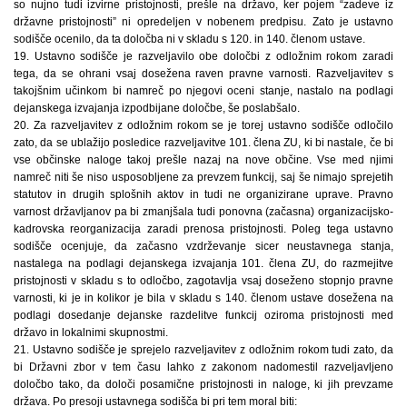
so nujno tudi izvirne pristojnosti, prešle na državo, ker pojem “zadeve iz
državne pristojnosti” ni opredeljen v nobenem predpisu. Zato je ustavno
sodišče ocenilo, da ta določba ni v skladu s 120. in 140. členom ustave.
19. Ustavno sodišče je razveljavilo obe določbi z odložnim rokom zaradi
tega, da se ohrani vsaj dosežena raven pravne varnosti. Razveljavitev s
takojšnim učinkom bi namreč po njegovi oceni stanje, nastalo na podlagi
dejanskega izvajanja izpodbijane določbe, še poslabšalo.
20. Za razveljavitev z odložnim rokom se je torej ustavno sodišče odločilo
zato, da se ublažijo posledice razveljavitve 101. člena ZU, ki bi nastale, če bi
vse občinske naloge takoj prešle nazaj na nove občine. Vse med njimi
namreč niti še niso usposobljene za prevzem funkcij, saj še nimajo sprejetih
statutov in drugih splošnih aktov in tudi ne organizirane uprave. Pravno
varnost državljanov pa bi zmanjšala tudi ponovna (začasna) organizacijsko-
kadrovska reorganizacija zaradi prenosa pristojnosti. Poleg tega ustavno
sodišče ocenjuje, da začasno vzdrževanje sicer neustavnega stanja,
nastalega na podlagi dejanskega izvajanja 101. člena ZU, do razmejitve
pristojnosti v skladu s to odločbo, zagotavlja vsaj doseženo stopnjo pravne
varnosti, ki je in kolikor je bila v skladu s 140. členom ustave dosežena na
podlagi dosedanje dejanske razdelitve funkcij oziroma pristojnosti med
državo in lokalnimi skupnostmi.
21. Ustavno sodišče je sprejelo razveljavitev z odložnim rokom tudi zato, da
bi Državni zbor v tem času lahko z zakonom nadomestil razveljavljeno
določbo tako, da določi posamične pristojnosti in naloge, ki jih prevzame
država. Po presoji ustavnega sodišča bi pri tem moral biti: