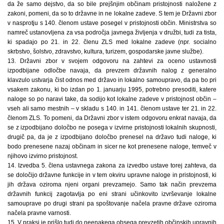
da že samo dejstvo, da so bile prejšnjim občinam pristojnosti naložene z
zakoni, pomeni, da so to državne in ne lokalne zadeve. S tem je Državni zbor
v nasprotju s 140. členom ustave posegel v pristojnosti občin. Ministrstva so
namreč ustanovljena za vsa področja javnega življenja v družbi, tudi za tista,
ki spadajo po 21. in 22. členu ZLS med lokalne zadeve (npr. socialno
skrbstvo, šolstvo, zdravstvo, kultura, turizem, gospodarske javne službe).
13. Državni zbor v svojem odgovoru na zahtevi za oceno ustavnosti
izpodbijane odločbe navaja, da prevzem državnih nalog z generalno
klavzulo ustvarja čist odnos med državo in lokalno samoupravo, da pa bo pri
vsakem zakonu, ki bo izdan po 1. januarju 1995, potrebno presoditi, katere
naloge so po naravi take, da sodijo kot lokalne zadeve v pristojnost občin –
vseh ali samo mestnih – v skladu s 140. in 141. členom ustave ter 21. in 22.
členom ZLS. To pomeni, da Državni zbor v istem odgovoru enkrat navaja, da
se z izpodbijano določbo ne posega v izvirne pristojnosti lokalnih skupnosti,
drugič pa, da je z izpodbijano določbo prenesel na državo tudi naloge, ki
bodo prenesene nazaj občinam in sicer ne kot prenesene naloge, temveč v
njihovo izvirno pristojnost.
14. Izvedba 5. člena ustavnega zakona za izvedbo ustave torej zahteva, da
se določijo državne funkcije in v tem okviru upravne naloge in pristojnosti, ki
jih država oziroma njeni organi prevzamejo. Samo tak način prevzema
državnih funkcij zagotavlja po eni strani učinkovito izvrševanje lokalne
samouprave po drugi strani pa spoštovanje načela pravne države oziroma
načela pravne varnosti.
15. V praksi je prišlo tudi do neenakega obsega prevzetih občinskih upravnih