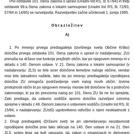
Prvi odstavek 101. člena zakona o upravi (Uradni list RS, št. 67/94) in tretji
odstavek 99.a člena zakona o lokalni samoupravi (Uradni list RS, št. 72/93,
57/94 in 14/95) se razveljavita. Razveljavitev začne učinkovati 1. junija 1995.
O b r a z l o ž i t e v
A)
1. Po mnenju prvega predlagatelja (Izvršnega sveta Občine Krško)
določba prvega odstavka 101. člena zakona o upravi (v nadaljevanju: ZU)
prenaša na državo vse funkcije prejšnjih občin, kar po njegovem mnenju ni v
skladu s 140. členom ustave. V 21. členu zakona o lokalni samoupravi (v
nadaljevanju: ZLS) so bile sicer določene temeljne naloge občine, vendar
niso bile taksativno naštete, tako da po mnenju predlagatelja izpodbijana
določba ZU omogoča podržavljenje vseh nalog novih občin. Izvirne
pristojnosti občin bi po njegovem mnenju morale biti določene še s področno
zakonodajo, ki pa do prevzema nalog po 101. členu ZU še ne bo sprejeta.
Zato predlaga, da ustavno sodišče sporno določbo razveljavi oziroma
sprejme v skladu z 48. členom zakona o ustavnem sodišču (Uradni list RS, št.
15/94; v nadaljevanju: ZUstS) ugotovitveno odločbo o njeni neskladnosti z
ustavo.
2. Drugi predlagatelj (Državni svet) se pri utemeljevanju neustavnosti
izpodbijane določbe prav tako sklicuje na 140. člen ustave in na 21. člen
ZLS, poleg tega pa tudi opozarja, da zakon o organizaciji in delovnem