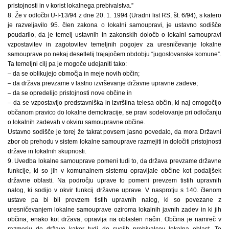
pristojnosti in v korist lokalnega prebivalstva.”
8. Že v odločbi U-I-13/94 z dne 20. 1. 1994 (Uradni list RS, št. 6/94), s katero
je razveljavilo 95. člen zakona o lokalni samoupravi, je ustavno sodišče
poudarilo, da je temelj ustavnih in zakonskih določb o lokalni samoupravi
vzpostavitev in zagotovitev temeljnih pogojev za uresničevanje lokalne
samouprave po nekaj desetletij trajajočem obdobju “jugoslovanske komune”.
Ta temeljni cilj pa je mogoče udejaniti tako:
– da se oblikujejo območja in meje novih občin;
– da država prevzame v lastno izvrševanje državne upravne zadeve;
– da se opredelijo pristojnosti nove občine in
– da se vzpostavijo predstavniška in izvršilna telesa občin, ki naj omogočijo
občanom pravico do lokalne demokracije, se pravi sodelovanje pri odločanju
o lokalnih zadevah v okviru samoupravne občine.
Ustavno sodišče je torej že takrat povsem jasno povedalo, da mora Državni
zbor ob prehodu v sistem lokalne samouprave razmejiti in določiti pristojnosti
države in lokalnih skupnosti.
9. Uvedba lokalne samouprave pomeni tudi to, da država prevzame državne
funkcije, ki so jih v komunalnem sistemu opravljale občine kot podaljšek
državne oblasti. Na področju uprave to pomeni prevzem tistih upravnih
nalog, ki sodijo v okvir funkcij državne uprave. V nasprotju s 140. členom
ustave pa bi bil prevzem tistih upravnih nalog, ki so povezane z
uresničevanjem lokalne samouprave oziroma lokalnih javnih zadev in ki jih
občina, enako kot država, opravlja na oblasten način. Občina je namreč v