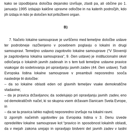
kako se izpodbijana določba dejansko izvršuje, zlasti pa, ali občine po 1.
januarju 1995 izdajajo kakšne upravne odločbe in na katerih področjih, kdo
jih izdaja in kdo je določen kot pritožbeni organ.
B)
7. Načelo lokalne samouprave je uvrščeno med temeljne določbe ustave
ter podrobneje razčlenjeno v posebnem poglavju o lokalni in drugi
samoupravi. Temeljno ustavno zagotovilo lokalne samouprave (“V Sloveniji
je zagotovljena lokalna samouprava”, 9. člen ustave) je institucionalni okvir
odločanja o lokalnih javnih zadevah in s tem tudi temeljne ustavne pravice
vsakogar do sodelovanja pri upravljanju javnih zadev (44. člen ustave). Tudi
Evropska listina lokalne samouprave v preambuli neposredno sooča
naslednje tri določbe:
– da so lokalne oblasti eden od glavnih temeljev vsake demokratične
vladavine;
– da je pravica državljanov, da sodelujejo pri opravljanju javnih zadev, eno
od demokratičnih načel, ki so skupna vsem državam članicam Sveta Evrope,
in
– da se ta pravica lahko najbolj neposredno izvršuje na lokalni ravni.
Iz zgornjih načelnih ugotovitev pa Evropska listina v 3. členu izvede
opredelitev lokalne samouprave kot “pravico in sposobnost lokalnih oblasti,
da v mejah zakona urejajo in opravljajo bistveni del javnih zadev v lastni