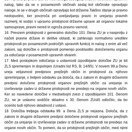
nalog, tako da se v posameznih občinah sedaj kot občinske opravljajo
naloge, ki se v drugih občinah opravljajo kot državne.Takšno stanje je pravno
nedopustno, ker povzroča pri uveljavljanju pravic in urejanju pravnih
razmerij, ki sodijo v upravno pristojnost državne uprave ali organov lokalne
samouprave, pravni nered in ogroža pravno varnost.
16. Prevzem pristojnosti z generalno določbo 101. člena ZU je v nasprotju z
načeli pravne države in delitve oblasti, ki zahtevajo normativno ureditev
pristojnosti po posameznih področjih upravnih funkcij in nalog z enim ali več
zakoni, saj določbe o pristojnosti pomenijo pooblastilo določenemu organu
za odločanje v posameznih upravnih stvareh.
17. Med postopkom odločanja o ustavnosti izpodbijane določbe ZU je bil
ZLS spremenjen in dopolnjen (Uradni list RS, št. 14/95). V novem 99.a členu
ureja veljavnost predpisov prejšnjih občin in pristojnost za njihovo
spreminjanje, v tretjem odstavku pa določa, da z zakoni in drugimi državnimi
predpisi določene pristojnosti organov prejšnjih občin za urejanje in
izvrševanje zadev iz državne pristojnosti ne preidejo na organe novih občin.
Ker so navedene določbe v medsebojni zvezi z izpodbijanim 101. členom
ZU, se je ustavno sodišče skladno s 30. členom ZUstS odločilo, da bo
ocenilo tudi njihovo skladnost z ustavo.
18. Določba tretjega odstavka 99. a člena ZLS je nejasna. Določa, da z
zakoni in drugimi državnimi predpisi določene pristojnosti organov prejšnjih
občin za urejanje in izvrševanje zadev iz državne pristojnosti ne preidejo na
organe novih občin. To pomeni, da so pristojnosti prejšnjih občin, med njimi