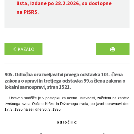
lista, izdane po 28.2.2026, so dostopne
na
PISRS
.
KAZALO
905. Odločba o razveljavitvi prvega odstavka 101. člena
zakona o upravi in tretjega odstavka 99.a člena zakona o
lokalni samoupravi, stran 1521.
Ustavno sodišče je v postopku za oceno ustavnosti, začetem na zahtevi
Izvršnega sveta Občine Krško in Državnega sveta, po javni obravnavi dne
17. 3. 1995 na seji dne 30. 3. 1995
o d l o č i l o: