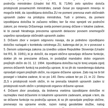
področju ministrstev (Uradni list RS, št. 71/94) zelo splošno določa
pristojnosti posameznih ministrstev, zaradi česar po njegovem mnenju ni
mogoče trditi, da izpodbijana določba ZU ne pomeni prenosa vseh občinskih
upravnih zadev na pristojna ministrstva. Tudi v primeru, da pomeni
izpodbijana določba le začasno rešitev, ker še niso sprejeti vsi področni
zakoni, po mnenju Državnega sveta pomeni poseg države v lokalne zadeve,
ki bi zaradi hkratnega prevzema upravnih delavcev povsem onemogočil
uspešno opravljanje občinskih upravnih zadev.
3. Državni zbor v svojem odgovoru navaja, da je potrebno izpodbijano
določbo razlagati v kontekstu celotnega ZU, katerega del je, in v povezavi s
5. členom ustavnega zakona za izvedbo ustave Republike Slovenije (Uradni
list RS, št. 33/91), ki je določil, da organi občine opravljajo državne funkcije,
dokler jih ne prevzame država, in podaljšal mandatno dobo organom
prejšnjih občin do 31. 12. 1994. Izpodbijana določba naj bi torej urejala zgolj
prenos državnih funkcij na področju uprave, ki so jih do navedenega datuma
opravljali organi prejšnjih občin, na organe državne uprave. Zato naj ne bi bil
posegel v lokalne zadeve, ki so po 140. členu ustave ter po 21. in 22. členu
ZLS v pristojnosti novih občin, in ne prenaša lokalnih upravnih zadev iz
pristojnosti novih občin v pristojnosti organov državne uprave.
4. Državni zbor poudarja, da bistvena vsebina izpodbijane določbe ni
razmejitev med državnimi in lokalnimi upravnimi zadevami, ampak v tem, da
se državne funkcije na področju uprave, ki so jih opravljale prejšnje občine,
prenesejo na upravne enote, razen nalog geodetske službe, nalog