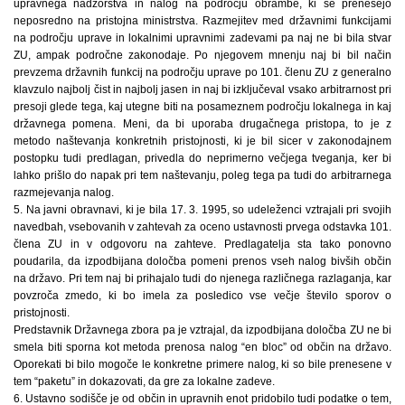
upravnega nadzorstva in nalog na področju obrambe, ki se prenesejo
neposredno na pristojna ministrstva. Razmejitev med državnimi funkcijami
na področju uprave in lokalnimi upravnimi zadevami pa naj ne bi bila stvar
ZU, ampak področne zakonodaje. Po njegovem mnenju naj bi bil način
prevzema državnih funkcij na področju uprave po 101. členu ZU z generalno
klavzulo najbolj čist in najbolj jasen in naj bi izključeval vsako arbitrarnost pri
presoji glede tega, kaj utegne biti na posameznem področju lokalnega in kaj
državnega pomena. Meni, da bi uporaba drugačnega pristopa, to je z
metodo naštevanja konkretnih pristojnosti, ki je bil sicer v zakonodajnem
postopku tudi predlagan, privedla do neprimerno večjega tveganja, ker bi
lahko prišlo do napak pri tem naštevanju, poleg tega pa tudi do arbitrarnega
razmejevanja nalog.
5. Na javni obravnavi, ki je bila 17. 3. 1995, so udeleženci vztrajali pri svojih
navedbah, vsebovanih v zahtevah za oceno ustavnosti prvega odstavka 101.
člena ZU in v odgovoru na zahteve. Predlagatelja sta tako ponovno
poudarila, da izpodbijana določba pomeni prenos vseh nalog bivših občin
na državo. Pri tem naj bi prihajalo tudi do njenega različnega razlaganja, kar
povzroča zmedo, ki bo imela za posledico vse večje število sporov o
pristojnosti.
Predstavnik Državnega zbora pa je vztrajal, da izpodbijana določba ZU ne bi
smela biti sporna kot metoda prenosa nalog “en bloc” od občin na državo.
Oporekati bi bilo mogoče le konkretne primere nalog, ki so bile prenesene v
tem “paketu” in dokazovati, da gre za lokalne zadeve.
6. Ustavno sodišče je od občin in upravnih enot pridobilo tudi podatke o tem,