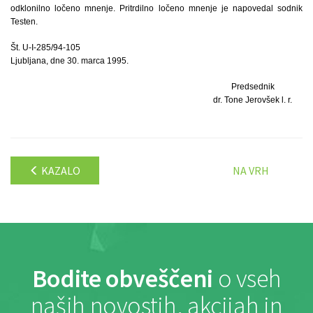
odklonilno ločeno mnenje. Pritrdilno ločeno mnenje je napovedal sodnik
Testen.
Št. U-I-285/94-105
Ljubljana, dne 30. marca 1995.
Predsednik
dr. Tone Jerovšek l. r.
KAZALO
NA VRH
Bodite obveščeni
o vseh
naših novostih, akcijah in