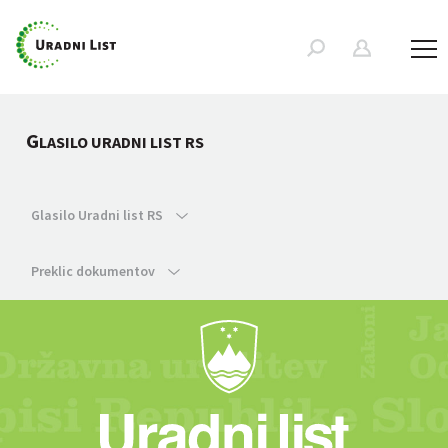
G
LASILO URADNI LIST RS
Glasilo Uradni list RS
Preklic dokumentov