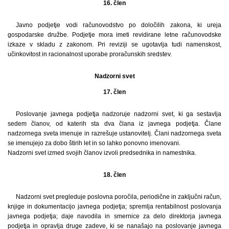
16. člen
Javno podjetje vodi računovodstvo po določilih zakona, ki ureja
gospodarske družbe. Podjetje mora imeti revidirane letne računovodske
izkaze v skladu z zakonom. Pri reviziji se ugotavlja tudi namenskost,
učinkovitost in racionalnost uporabe proračunskih sredstev.
Nadzorni svet
17. člen
Poslovanje javnega podjetja nadzoruje nadzorni svet, ki ga sestavlja
sedem članov, od katerih sta dva člana iz javnega podjetja. Člane
nadzornega sveta imenuje in razrešuje ustanovitelj. Člani nadzornega sveta
se imenujejo za dobo štirih let in so lahko ponovno imenovani.
Nadzorni svet izmed svojih članov izvoli predsednika in namestnika.
18. člen
Nadzorni svet pregleduje poslovna poročila, periodične in zaključni račun,
knjige in dokumentacijo javnega podjetja; spremlja rentabilnost poslovanja
javnega podjetja; daje navodila in smernice za delo direktorja javnega
podjetja in opravlja druge zadeve, ki se nanašajo na poslovanje javnega