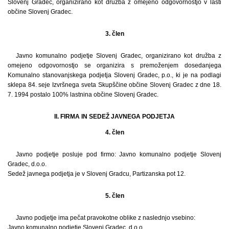
Slovenj Gradec, organizirano kot družba z omejeno odgovornostjo v lasti
občine Slovenj Gradec.
3. člen
Javno komunalno podjetje Slovenj Gradec, organizirano kot družba z
omejeno odgovornostjo se organizira s premoženjem dosedanjega
Komunalno stanovanjskega podjetja Slovenj Gradec, p.o., ki je na podlagi
sklepa 84. seje Izvršnega sveta Skupščine občine Slovenj Gradec z dne 18.
7. 1994 postalo 100% lastnina občine Slovenj Gradec.
II. FIRMA IN SEDEŽ JAVNEGA PODJETJA
4. člen
Javno podjetje posluje pod firmo: Javno komunalno podjetje Slovenj
Gradec, d.o.o.
Sedež javnega podjetja je v Slovenj Gradcu, Partizanska pot 12.
5. člen
Javno podjetje ima pečat pravokotne oblike z naslednjo vsebino:
Javno komunalno podjetje Slovenj Gradec, d.o.o.