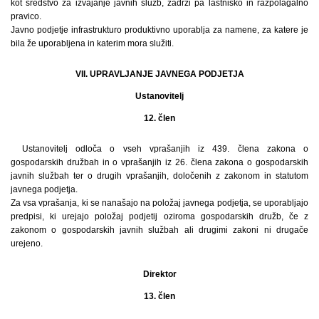
kot sredstvo za izvajanje javnih služb, zadrži pa lastniško in razpolagalno
pravico.
Javno podjetje infrastrukturo produktivno uporablja za namene, za katere je
bila že uporabljena in katerim mora služiti.
VII. UPRAVLJANJE JAVNEGA PODJETJA
Ustanovitelj
12. člen
Ustanovitelj odloča o vseh vprašanjih iz 439. člena zakona o
gospodarskih družbah in o vprašanjih iz 26. člena zakona o gospodarskih
javnih službah ter o drugih vprašanjih, določenih z zakonom in statutom
javnega podjetja.
Za vsa vprašanja, ki se nanašajo na položaj javnega podjetja, se uporabljajo
predpisi, ki urejajo položaj podjetij oziroma gospodarskih družb, če z
zakonom o gospodarskih javnih službah ali drugimi zakoni ni drugače
urejeno.
Direktor
13. člen