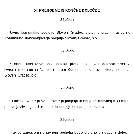
XI. PREHODNE IN KONČNE DOLOČBE
26. člen
Javno komunalno podjetje Slovenj Gradec, d.o.o. je pravni naslednik
Komunalno stanovanjskega podjetja Slovenj Gradec, p.o.
27. člen
Z dnem uveljavitve tega odloka preneha delovati delavski svet z
izvršilnimi organi in Nadzorni odbor Komunalno stanovanjskega podjetja
Slovenj Gradec, p.o.
28. člen
Člane nadzornega sveta javnega podjetja imenuje ustanovitelj v 30 dneh
po uveljavitvi tega odloka in se imenujejo do sprejema statuta.
29. člen
Pravice zaposlenih v javnem podjetju bodo urejene v skladu z določili