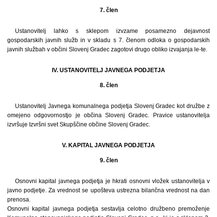
7. člen
Ustanovitelj lahko s sklepom izvzame posamezno dejavnost
gospodarskih javnih služb in v skladu s 7. členom odloka o gospodarskih
javnih službah v občini Slovenj Gradec zagotovi drugo obliko izvajanja le-te.
IV. USTANOVITELJ JAVNEGA PODJETJA
8. člen
Ustanovitelj Javnega komunalnega podjetja Slovenj Gradec kot družbe z
omejeno odgovornostjo je občina Slovenj Gradec. Pravice ustanovitelja
izvršuje Izvršni svet Skupščine občine Slovenj Gradec.
V. KAPITAL JAVNEGA PODJETJA
9. člen
Osnovni kapital javnega podjetja je hkrati osnovni vložek ustanovitelja v
javno podjetje. Za vrednost se upošteva ustrezna bilančna vrednost na dan
prenosa.
Osnovni kapital javnega podjetja sestavlja celotno družbeno premoženje