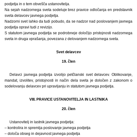
podjetja in o tem obvešča ustanovitelja.
Na sejah nadzornega sveta sodeluje brez pravice odločanja en predstavnik
sveta delavcev javnega podjetja.
Nadzorni svet lahko da tudi pobudo, da se nadzor nad poslovanjem javnega
podjetja opravi tudi z revizijo.
S statutom javnega podjetja se podrobneje določijo pristojnosti nadzornega
sveta in druga vprašanja, povezana z delovanjem nadzornega sveta.
Svet delavcev
19. člen
Delavci javnega podjetja izvolijo petčlanski svet delavcev. Oblikovanje,
mandat, izvolitev, pristojnosti in način dela sveta je določen z zakonom o
sodelovanju delavcev pri upravljanju in statutom javnega podjetja.
VIII. PRAVICE USTANOVITELJA IN LASTNIKA
20. člen
Ustanovitelj in lastnik javnega podjetja:
– kontrolira in spremlja poslovanje javnega podjetja
– določa obseg in dejavnost javnega podjetja