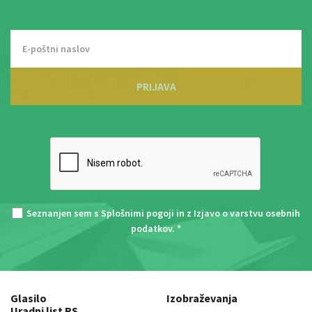
PRIJAVA
Seznanjen sem s
Splošnimi pogoji
in z
Izjavo o varstvu osebnih
podatkov
. *
Glasilo
Izobraževanja
Uradni list RS