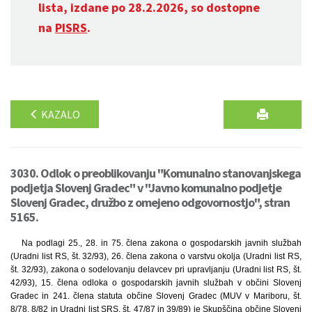
lista, izdane po 28.2.2026, so dostopne
na
PISRS
.
KAZALO
3030. Odlok o preoblikovanju "Komunalno stanovanjskega
podjetja Slovenj Gradec" v "Javno komunalno podjetje
Slovenj Gradec, družbo z omejeno odgovornostjo", stran
5165.
Na podlagi 25., 28. in 75. člena zakona o gospodarskih javnih službah
(Uradni list RS, št. 32/93), 26. člena zakona o varstvu okolja (Uradni list RS,
št. 32/93), zakona o sodelovanju delavcev pri upravljanju (Uradni list RS, št.
42/93), 15. člena odloka o gospodarskih javnih službah v občini Slovenj
Gradec in 241. člena statuta občine Slovenj Gradec (MUV v Mariboru, št.
8/78, 8/82 in Uradni list SRS, št. 47/87 in 39/89) je Skupščina občine Slovenj