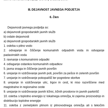
III. DEJAVNOST JAVNEGA PODJETJA
6. člen
Dejavnosti javnega podjetja so:
a) dejavnosti gospodarskih javnih služb
b) ostale dejavnosti
a) dejavnosti gospodarskih javnih služb
1. oskrba s pitno vodo
2. odvajanje in čiščenje komunalnih odpadnih voda in odvajanje
padavinskih voda
3. ravnanje s komunalnimi odpadki
4. odlaganje ostankov komunalnih odpadkov
5. javna snaga in čiščenje javnih površin
6. urejanje in vzdrževanje javnih poti, površin za pešce in zelenih površin
7. urejanje in vzdrževanje pokopališč ter pogrebne storitve
8. urejanje in vzdrževanje ulic, trgov in cest, ki niso razvrščene med
magistralne in regionalne ceste
9. urejanje in vzdrževanje javnih tržnic, tržnih prostorov in javnih parkirišč
10. oskrba s toplotno energijo iz lokalnega omrežja, ki zajema proizvodnjo in
distribucijo toplotne energije
11. oskrba z zemeljskim plinom iz plinovodnega omrežja ali s tekočim