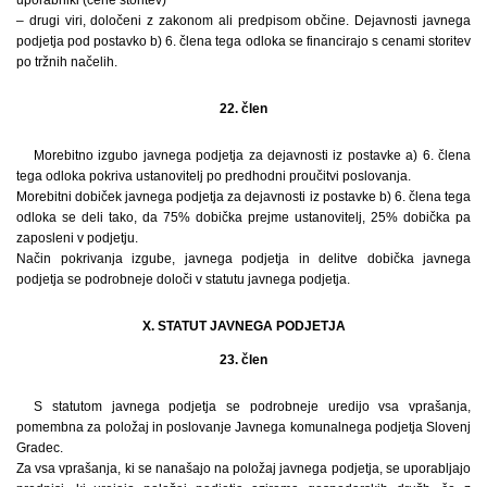
– drugi viri, določeni z zakonom ali predpisom občine. Dejavnosti javnega
podjetja pod postavko b) 6. člena tega odloka se financirajo s cenami storitev
po tržnih načelih.
22. člen
Morebitno izgubo javnega podjetja za dejavnosti iz postavke a) 6. člena
tega odloka pokriva ustanovitelj po predhodni proučitvi poslovanja.
Morebitni dobiček javnega podjetja za dejavnosti iz postavke b) 6. člena tega
odloka se deli tako, da 75% dobička prejme ustanovitelj, 25% dobička pa
zaposleni v podjetju.
Način pokrivanja izgube, javnega podjetja in delitve dobička javnega
podjetja se podrobneje določi v statutu javnega podjetja.
X. STATUT JAVNEGA PODJETJA
23. člen
S statutom javnega podjetja se podrobneje uredijo vsa vprašanja,
pomembna za položaj in poslovanje Javnega komunalnega podjetja Slovenj
Gradec.
Za vsa vprašanja, ki se nanašajo na položaj javnega podjetja, se uporabljajo