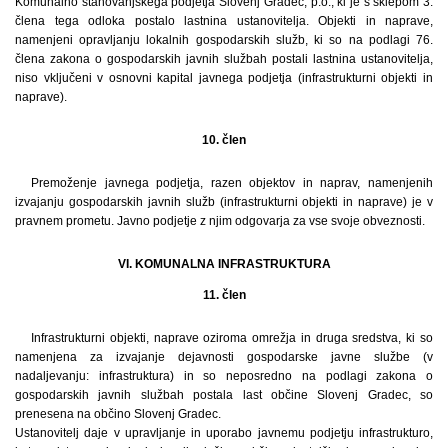
Komunalno stanovanjskega podjetja Slovenj Gradec, p.o., ki je s sklepom 3.
člena tega odloka postalo lastnina ustanovitelja. Objekti in naprave,
namenjeni opravljanju lokalnih gospodarskih služb, ki so na podlagi 76.
člena zakona o gospodarskih javnih službah postali lastnina ustanovitelja,
niso vključeni v osnovni kapital javnega podjetja (infrastrukturni objekti in
naprave).
10. člen
Premoženje javnega podjetja, razen objektov in naprav, namenjenih
izvajanju gospodarskih javnih služb (infrastrukturni objekti in naprave) je v
pravnem prometu. Javno podjetje z njim odgovarja za vse svoje obveznosti.
VI. KOMUNALNA INFRASTRUKTURA
11. člen
Infrastrukturni objekti, naprave oziroma omrežja in druga sredstva, ki so
namenjena za izvajanje dejavnosti gospodarske javne službe (v
nadaljevanju: infrastruktura) in so neposredno na podlagi zakona o
gospodarskih javnih službah postala last občine Slovenj Gradec, so
prenesena na občino Slovenj Gradec.
Ustanovitelj daje v upravljanje in uporabo javnemu podjetju infrastrukturo,