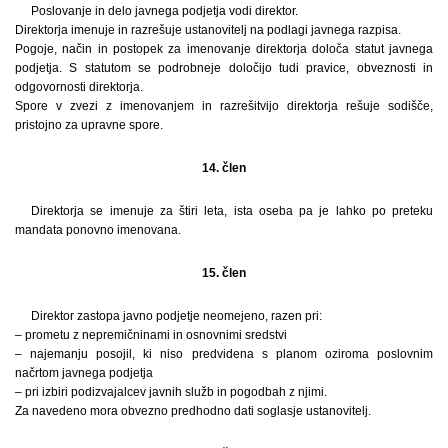
Poslovanje in delo javnega podjetja vodi direktor.
Direktorja imenuje in razrešuje ustanovitelj na podlagi javnega razpisa.
Pogoje, način in postopek za imenovanje direktorja določa statut javnega
podjetja. S statutom se podrobneje določijo tudi pravice, obveznosti in
odgovornosti direktorja.
Spore v zvezi z imenovanjem in razrešitvijo direktorja rešuje sodišče,
pristojno za upravne spore.
14. člen
Direktorja se imenuje za štiri leta, ista oseba pa je lahko po preteku
mandata ponovno imenovana.
15. člen
Direktor zastopa javno podjetje neomejeno, razen pri:
– prometu z nepremičninami in osnovnimi sredstvi
– najemanju posojil, ki niso predvidena s planom oziroma poslovnim
načrtom javnega podjetja
– pri izbiri podizvajalcev javnih služb in pogodbah z njimi.
Za navedeno mora obvezno predhodno dati soglasje ustanovitelj.