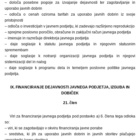
– določa posebne pogoje za izvajanje dejavnosti ter zagotavljanje in
uporabo javnih dobrin
– odloča o cenah oziroma tarifah za uporabo javnih dobrin iz svoje
pristojnosti
– odloča o investicijah v javnem podjetju, ki zadevajo razširjeno reprodukcijo
– sprejme poslovno poročilo, obračune in zaključni račun javnega podjetja
– imenuje in razrešuje direktorja javnega podjetja
– daje soglasje k statutu javnega podjetja in njegovim statusnim
spremembam
– daje soglasje k notranji organizaciji javnega podjetja in njegovi
sistemizaciji del in nalog
– daje soglasje k programu dela in temeljem poslovne politike javnega
podjetja.
IX. FINANCIRANJE DEJAVNOSTI JAVNEGA PODJETJA, IZGUBA IN
DOBIČEK
21. člen
Viri za financiranje javnega podjetja pod postavko a) 6. člena tega odloka
so:
– viri, ki se zagotavljajo v okviru financiranja javne porabe
– sredstva, ki jih za uporabo javnih dobrin in javnih storitev plačujejo
uporabniki (cene storitev)