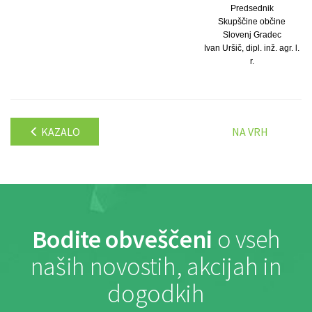
Predsednik
Skupščine občine
Slovenj Gradec
Ivan Uršič, dipl. inž. agr. l.
r.
KAZALO
NA VRH
Bodite obveščeni
o vseh
naših novostih, akcijah in
dogodkih