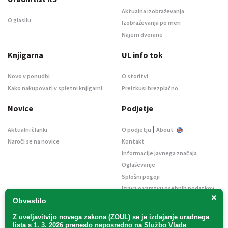
Aktualna izobraževanja
O glasilu
Izobraževanja po meri
Najem dvorane
Knjigarna
UL info tok
Novo v ponudbi
O storitvi
Kako nakupovati v spletni knjigarni
Preizkusi brezplačno
Novice
Podjetje
|
Aktualni članki
O podjetju
About
Naroči se na novice
Kontakt
Informacije javnega značaja
Oglaševanje
Splošni pogoji
Izjava o varstvu osebnih podatkov
×
E-dražbe
Obvestilo
Z uveljavitvijo
novega zakona (ZOUL)
se je
izdajanje uradnega
lista s 1. 3. 2026 preneslo
neposredno
na Službo Vlade