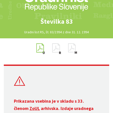
Številka 83
Uradni list RS, št. 83/1994 z dne 31. 12. 1994
Prikazana vsebina je v skladu s 33.
členom
ZoUL
arhivska. Izdaje uradnega