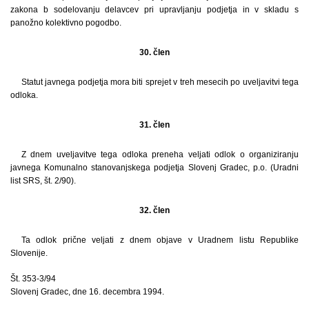
zakona b sodelovanju delavcev pri upravljanju podjetja in v skladu s
panožno kolektivno pogodbo.
30. člen
Statut javnega podjetja mora biti sprejet v treh mesecih po uveljavitvi tega
odloka.
31. člen
Z dnem uveljavitve tega odloka preneha veljati odlok o organiziranju
javnega Komunalno stanovanjskega podjetja Slovenj Gradec, p.o. (Uradni
list SRS, št. 2/90).
32. člen
Ta odlok prične veljati z dnem objave v Uradnem listu Republike
Slovenije.
Št. 353-3/94
Slovenj Gradec, dne 16. decembra 1994.