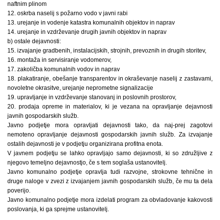
naftnim plinom
12. oskrba naselij s požarno vodo v javni rabi
13. urejanje in vodenje katastra komunalnih objektov in naprav
14. urejanje in vzdrževanje drugih javnih objektov in naprav
b) ostale dejavnosti:
15. izvajanje gradbenih, instalacijskih, strojnih, prevoznih in drugih storitev,
16. montaža in servisiranje vodomerov,
17. zakoličba komunalnih vodov in naprav
18. plakatiranje, obešanje transparentov in okraševanje naselij z zastavami,
novoletne okrasitve, urejanje neprometne signalizacije
19. upravljanje in vzdrževanje stanovanj in poslovnih prostorov,
20. prodaja opreme in materialov, ki je vezana na opravljanje dejavnosti
javnih gospodarskih služb.
Javno podjetje mora opravljati dejavnosti tako, da naj-prej zagotovi
nemoteno opravljanje dejavnosti gospodarskih javnih služb. Za izvajanje
ostalih dejavnosti je v podjetju organizirana profitna enota.
V javnem podjetju se lahko opravljajo samo dejavnosti, ki so združljive z
njegovo temeljno dejavnostjo, če s tem soglaša ustanovitelj.
Javno komunalno podjetje opravlja tudi razvojne, strokovne tehnične in
druge naloge v zvezi z izvajanjem javnih gospodarskih služb, če mu ta dela
poverijo.
Javno komunalno podjetje mora izdelati program za obvladovanje kakovosti
poslovanja, ki ga sprejme ustanovitelj.