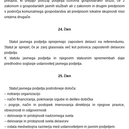
predpisi, ki urejajo položaj podjetja oziroma gospodarskih družb, če z
zakonom o gospodarskih javnih službah ali z zakonom in drugim predpisom
s področja komunalnega gospodarstva ali predpisom lokalne skupnosti niso
urejena drugače.
24. člen
Statut javnega podjetja sprejemajo zaposleni delavci na referendumu.
Statut je sprejet, če je zanj glasovala več kot polovica zaposlenih delavcev
podjetja.
K statutu javnega podjetja in njegovim statusnim spremembah daje
predhodno soglasje ustanovitelj javnega podjetja.
25. člen
Statut javnega podjetja podrobneje določa:
– notranjo organizacijo
– način financiranja, pokrivanje izgube in delitev dobička
– pogoje, način in postopek imenovanja direktorja in njegove pravice,
obveznosti in odgovornosti
– delovanje in pristojnosti nadzornega sveta
– delovanje in pristojnosti sveta delavcev
– ostala medsebojna razmerja med ustanoviteljem in javnim podjetjem.