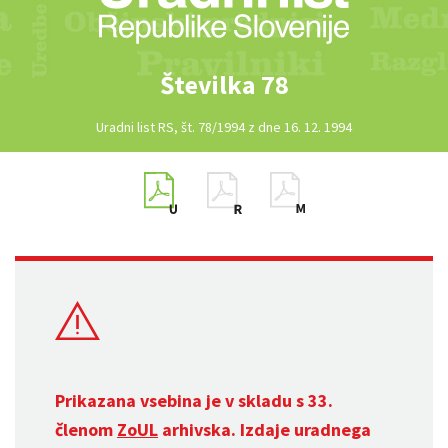
Številka 78
Uradni list RS, št. 78/1994 z dne 16. 12. 1994
Prikazana vsebina je v skladu s 33.
členom
ZoUL
arhivska. Izdaje uradnega