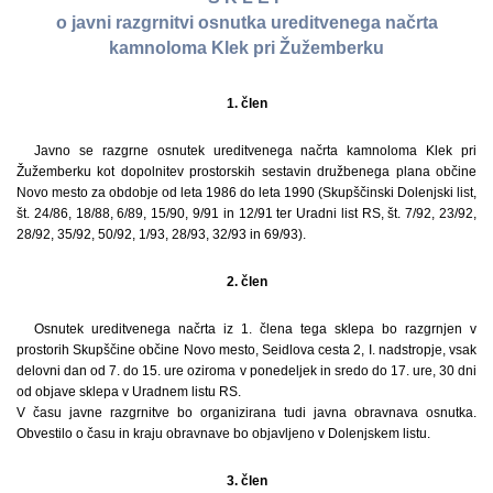
o javni razgrnitvi osnutka ureditvenega načrta
kamnoloma Klek pri Žužemberku
1. člen
Javno se razgrne osnutek ureditvenega načrta kamnoloma Klek pri
Žužemberku kot dopolnitev prostorskih sestavin družbenega plana občine
Novo mesto za obdobje od leta 1986 do leta 1990 (Skupščinski Dolenjski list,
št. 24/86, 18/88, 6/89, 15/90, 9/91 in 12/91 ter Uradni list RS, št. 7/92, 23/92,
28/92, 35/92, 50/92, 1/93, 28/93, 32/93 in 69/93).
2. člen
Osnutek ureditvenega načrta iz 1. člena tega sklepa bo razgrnjen v
prostorih Skupščine občine Novo mesto, Seidlova cesta 2, I. nadstropje, vsak
delovni dan od 7. do 15. ure oziroma v ponedeljek in sredo do 17. ure, 30 dni
od objave sklepa v Uradnem listu RS.
V času javne razgrnitve bo organizirana tudi javna obravnava osnutka.
Obvestilo o času in kraju obravnave bo objavljeno v Dolenjskem listu.
3. člen