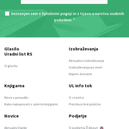
Seznanjen sem s
Splošnimi pogoji
in z
Izjavo o varstvu osebnih
podatkov
. *
Glasilo
Izobraževanja
Uradni list RS
Aktualna izobraževanja
O glasilu
Izobraževanja po meri
Najem dvorane
Knjigarna
UL info tok
Novo v ponudbi
O storitvi
Kako nakupovati v spletni knjigarni
Preizkusi brezplačno
Novice
Podjetje
|
Aktualni članki
O podjetju
About