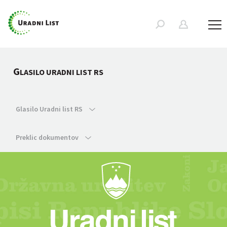
G
LASILO URADNI LIST RS
Glasilo Uradni list RS
Preklic dokumentov