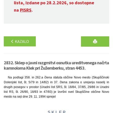
lista, izdane po 28.2.2026, so dostopne
na
PISRS
.
KAZALO
2832. Sklep o javni razgrnitvi osnutka ureditvenega načrta
kamnoloma Klek pri Žužemberku, stran 4453.
Na podlagi 358. in 262.a člena statuta občine Novo mesto (Skupščinski
Dolenjski list, št. 5/79 in 14/82) in 37. člena zakona o urejanju naselij in
drugih posegov v prostor (Uradni list SRS, št. 18/84, 37/85, 29/86 in Uradni
list RS, št. 26/90, 18/93 in 47/93) je Izvršni svet Skupščine občine Novo
mesto na seji dne 29. 11. 1994 sprejel
S K L E P