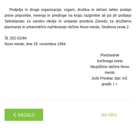
Podjetja in druge organizacije, organi, društva in občani lahko podajo
pisne pripombe, mnenja in predloge na kraju razgrnitve ali pa jih pošljejo
Sekretariatu za varstvo okolja in urejanje prostora Zavodu za družbeno
planiranje in urbanistično načrtovanje občine Novo mesto, Seidlova cesta 2.
Št. 352-02/94
Novo mesto, dne 29. novembra 1994.
Predsednik
Izvršnega sveta
Skupščine občine Novo
mesto
Jože Preskar, dipl. inž.
gradb. l. r.
KAZALO
NA VRH