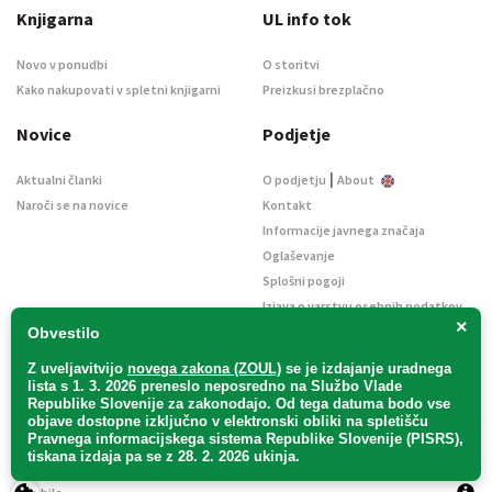
Knjigarna
UL info tok
Novo v ponudbi
O storitvi
Kako nakupovati v spletni knjigarni
Preizkusi brezplačno
Novice
Podjetje
|
Aktualni članki
O podjetju
About
Naroči se na novice
Kontakt
Informacije javnega značaja
Oglaševanje
Splošni pogoji
Izjava o varstvu osebnih podatkov
×
E-dražbe
Obvestilo
Z uveljavitvijo
novega zakona (ZOUL)
se je
izdajanje uradnega
lista s 1. 3. 2026 preneslo
neposredno
na Službo Vlade
Republike Slovenije za zakonodajo
. Od tega datuma bodo vse
objave dostopne izključno v elektronski obliki na spletišču
Pravnega informacijskega sistema Republike Slovenije (PISRS),
Uradni list d. o. o. – v likvidaciji / Vse pravice pridržane.
tiskana izdaja pa se z 28. 2. 2026 ukinja.
Pravna obvestila
/
Piškotki
/ Avtorji:
TriTim spletna agencija
v sodelovanju z