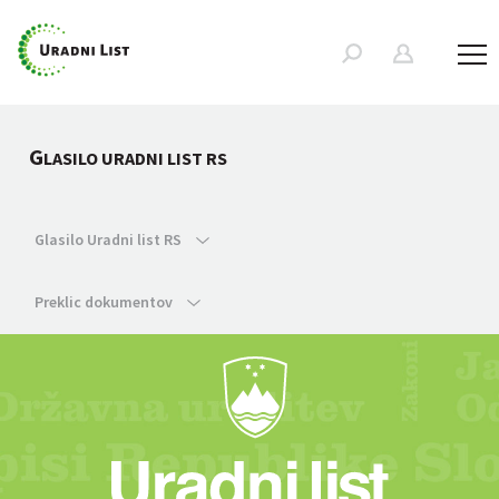
G
LASILO URADNI LIST RS
Glasilo Uradni list RS
Preklic dokumentov