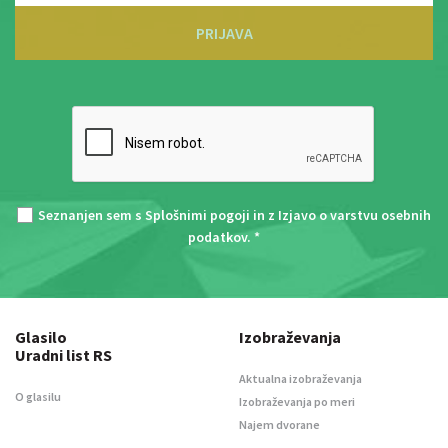
PRIJAVA
Seznanjen sem s
Splošnimi pogoji
in z
Izjavo o varstvu osebnih
podatkov
. *
Glasilo
Izobraževanja
Uradni list RS
Aktualna izobraževanja
O glasilu
Izobraževanja po meri
Najem dvorane