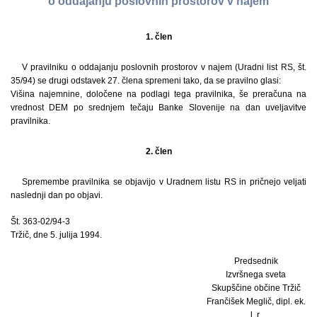
o oddajanju poslovnih prostorov v najem
1. člen
V pravilniku o oddajanju poslovnih prostorov v najem (Uradni list RS, št.
35/94) se drugi odstavek 27. člena spremeni tako, da se pravilno glasi:
Višina najemnine, določene na podlagi tega pravilnika, še preračuna na
vrednost DEM po srednjem tečaju Banke Slovenije na dan uveljavitve
pravilnika.
2. člen
Spremembe pravilnika se objavijo v Uradnem listu RS in pričnejo veljati
naslednji dan po objavi.
Št. 363-02/94-3
Tržič, dne 5. julija 1994.
Predsednik
Izvršnega sveta
Skupščine občine Tržič
Frančišek Meglič, dipl. ek.
l. r.