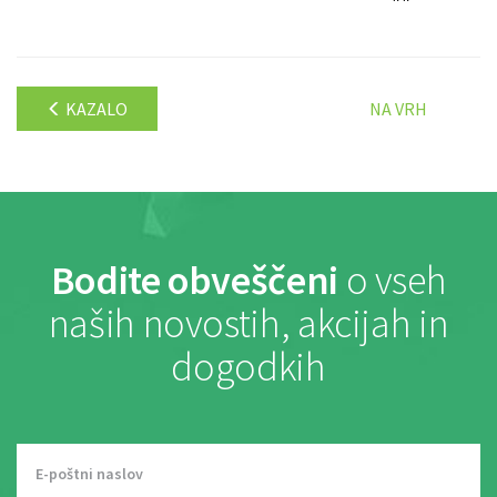
KAZALO
NA VRH
Bodite obveščeni
o vseh
naših novostih, akcijah in
dogodkih