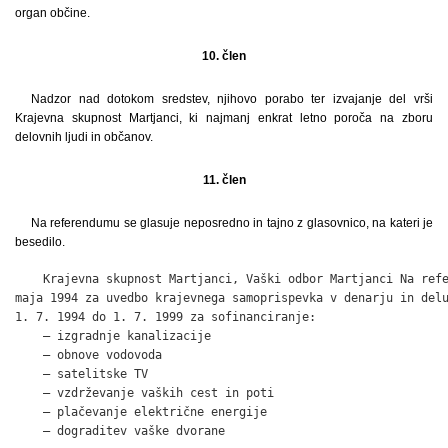
organ občine.
10. člen
Nadzor nad dotokom sredstev, njihovo porabo ter izvajanje del vrši
Krajevna skupnost Martjanci, ki najmanj enkrat letno poroča na zboru
delovnih ljudi in občanov.
11. člen
Na referendumu se glasuje neposredno in tajno z glasovnico, na kateri je
besedilo.
    Krajevna skupnost Martjanci, Vaški odbor Martjanci Na refe
maja 1994 za uvedbo krajevnega samoprispevka v denarju in delu
1. 7. 1994 do 1. 7. 1999 za sofinanciranje:

    – izgradnje kanalizacije

    – obnove vodovoda

    – satelitske TV

    – vzdrževanje vaških cest in poti

    – plačevanje električne energije

    – dograditev vaške dvorane
