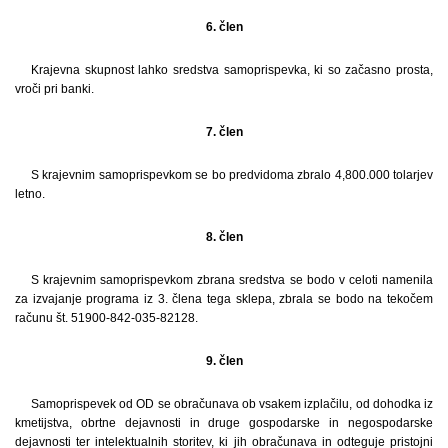
6. člen
Krajevna skupnost lahko sredstva samoprispevka, ki so začasno prosta,
vroči pri banki.
7. člen
S krajevnim samoprispevkom se bo predvidoma zbralo 4,800.000 tolarjev
letno.
8. člen
S krajevnim samoprispevkom zbrana sredstva se bodo v celoti namenila
za izvajanje programa iz 3. člena tega sklepa, zbrala se bodo na tekočem
računu št. 51900-842-035-82128.
9. člen
Samoprispevek od OD se obračunava ob vsakem izplačilu, od dohodka iz
kmetijstva, obrtne dejavnosti in druge gospodarske in negospodarske
dejavnosti ter intelektualnih storitev, ki jih obračunava in odteguje pristojni