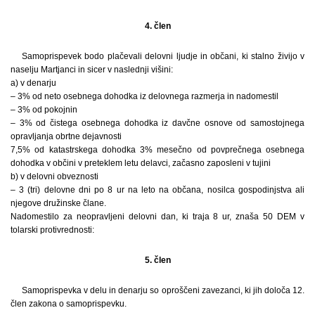
4. člen
Samoprispevek bodo plačevali delovni ljudje in občani, ki stalno živijo v
naselju Martjanci in sicer v naslednji višini:
a) v denarju
– 3% od neto osebnega dohodka iz delovnega razmerja in nadomestil
– 3% od pokojnin
– 3% od čistega osebnega dohodka iz davčne osnove od samostojnega
opravljanja obrtne dejavnosti
7,5% od katastrskega dohodka 3% mesečno od povprečnega osebnega
dohodka v občini v preteklem letu delavci, začasno zaposleni v tujini
b) v delovni obveznosti
– 3 (tri) delovne dni po 8 ur na leto na občana, nosilca gospodinjstva ali
njegove družinske člane.
Nadomestilo za neopravljeni delovni dan, ki traja 8 ur, znaša 50 DEM v
tolarski protivrednosti:
5. člen
Samoprispevka v delu in denarju so oproščeni zavezanci, ki jih določa 12.
člen zakona o samoprispevku.