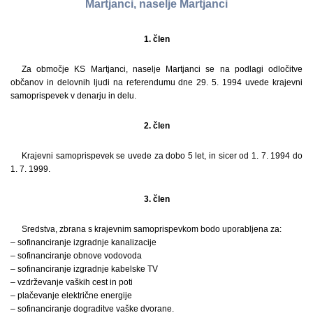
Martjanci, naselje Martjanci
1. člen
Za območje KS Martjanci, naselje Martjanci se na podlagi odločitve
občanov in delovnih ljudi na referendumu dne 29. 5. 1994 uvede krajevni
samoprispevek v denarju in delu.
2. člen
Krajevni samoprispevek se uvede za dobo 5 let, in sicer od 1. 7. 1994 do
1. 7. 1999.
3. člen
Sredstva, zbrana s krajevnim samoprispevkom bodo uporabljena za:
– sofinanciranje izgradnje kanalizacije
– sofinanciranje obnove vodovoda
– sofinanciranje izgradnje kabelske TV
– vzdrževanje vaških cest in poti
– plačevanje električne energije
– sofinanciranje dograditve vaške dvorane.