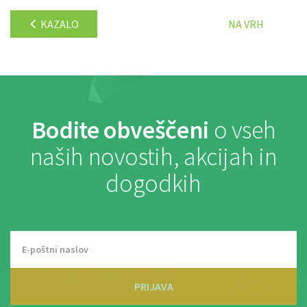
KAZALO
NA VRH
Bodite obveščeni
o vseh
naših novostih, akcijah in
dogodkih
PRIJAVA