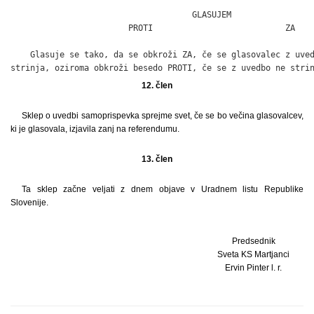
                                     GLASUJEM

                        PROTI                           ZA

    Glasuje se tako, da se obkroži ZA, če se glasovalec z uved
strinja, oziroma obkroži besedo PROTI, če se z uvedbo ne stri
12. člen
Sklep o uvedbi samoprispevka sprejme svet, če se bo večina glasovalcev,
ki je glasovala, izjavila zanj na referendumu.
13. člen
Ta sklep začne veljati z dnem objave v Uradnem listu Republike
Slovenije.
Predsednik
Sveta KS Martjanci
Ervin Pinter l. r.