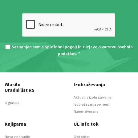
Seznanjen sem s
Splošnimi pogoji
in z
Izjavo o varstvu osebnih
podatkov
. *
Glasilo
Izobraževanja
Uradni list RS
Aktualna izobraževanja
O glasilu
Izobraževanja po meri
Najem dvorane
Knjigarna
UL info tok
Novo v ponudbi
O storitvi