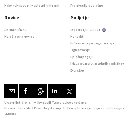
Kako nakupovati v spletni knjigarni
Preizkusi brezplačno
Novice
Podjetje
|
Aktualni članki
O podjetju
About
Naroči se na novice
Kontakt
Informacije javnega značaja
Oglaševanje
Splošni pogoji
Izjava o varstvu osebnih podatkov
E-dražbe
Uradni list d. o. o. – v likvidaciji / Vse pravice pridržane.
Pravna obvestila
/
Piškotki
/ Avtorji:
TriTim spletna agencija
v sodelovanju z
2Mobile