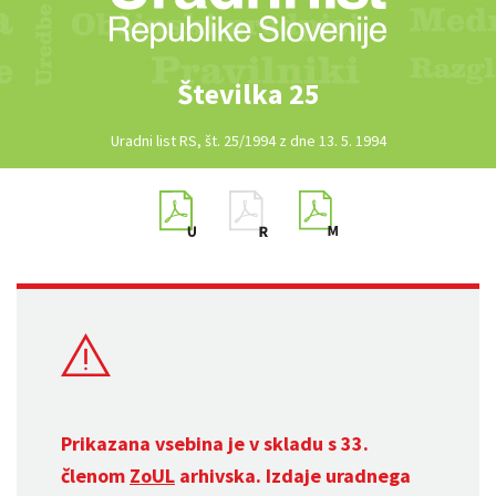
Številka 25
Uradni list RS, št. 25/1994 z dne 13. 5. 1994
Prikazana vsebina je v skladu s 33.
členom
ZoUL
arhivska. Izdaje uradnega