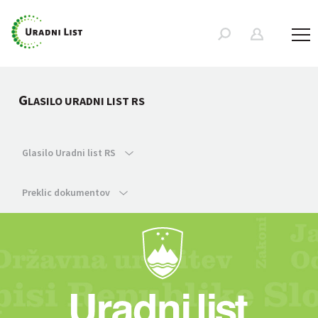
G
LASILO URADNI LIST RS
Glasilo Uradni list RS
Preklic dokumentov