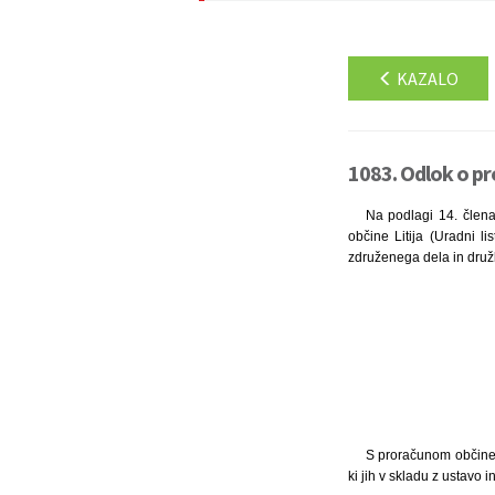
KAZALO
1083. Odlok o pro
Na podlagi 14. člena 
občine Litija (Uradni l
združenega dela in druž
S proračunom občine L
ki jih v skladu z ustavo i