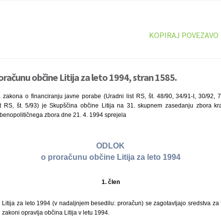
KOPIRAJ POVEZAVO
računu občine Litija za leto 1994, stran 1585.
zakona o financiranju javne porabe (Uradni list RS, št. 48/90, 34/91-I, 30/92, 7
ist RS, št. 5/93) je Skupščina občine Litija na 31. skupnem zasedanju zbora kr
benopolitičnega zbora dne 21. 4. 1994 sprejela
ODLOK
o proračunu občine Litija za leto 1994
1. člen
itija za leto 1994 (v nadaljnjem besedilu: proračun) se zagotavljajo sredstva za fin
n zakoni opravlja občina Litija v letu 1994.