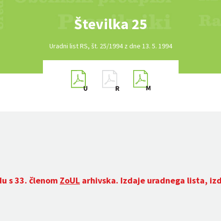
Številka 25
Uradni list RS, št. 25/1994 z dne 13. 5. 1994
du s 33. členom
ZoUL
arhivska. Izdaje uradnega lista, iz