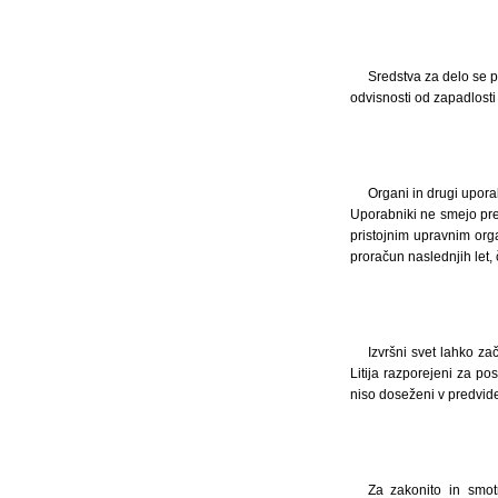
Sredstva za delo se 
odvisnosti od zapadlost
Organi in drugi upora
Uporabniki ne smejo pre
pristojnim upravnim or
proračun naslednjih let, 
Izvršni svet lahko z
Litija razporejeni za 
niso doseženi v predviden
Za zakonito in smot