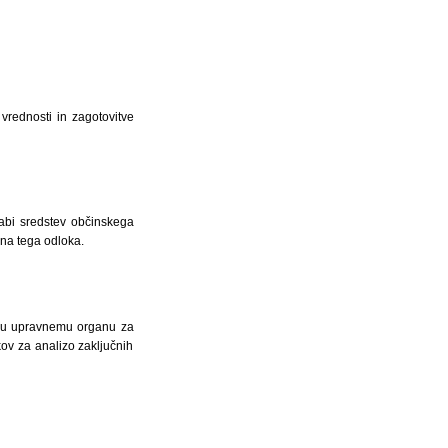
vrednosti in zagotovitve
abi sredstev občinskega
ena tega odloka.
emu upravnemu organu za
ov za analizo zaključnih