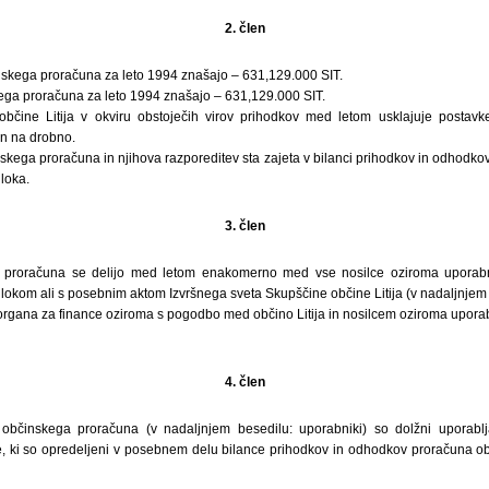
2. člen
nskega proračuna za leto 1994 znašajo – 631,129.000 SIT.
ga proračuna za leto 1994 znašajo – 631,129.000 SIT.
občine Litija v okviru obstoječih virov prihodkov med letom usklajuje postavk
n na drobno.
kega proračuna in njihova razporeditev sta zajeta v bilanci prihodkov in odhodkov
dloka.
3. člen
 proračuna se delijo med letom enakomerno med vse nosilce oziroma uporabn
dlokom ali s posebnim aktom Izvršnega sveta Skupščine občine Litija (v nadaljnjem be
organa za finance oziroma s pogodbo med občino Litija in nosilcem oziroma upor
4. člen
 občinskega proračuna (v nadaljnjem besedilu: uporabniki) so dolžni uporablj
 ki so opredeljeni v posebnem delu bilance prihodkov in odhodkov proračuna občin