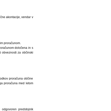
ne akontacije, vendar v
skim proračunom.
proračunom določena in s
 obveznosti za občinski
hodkov proračuna občine
ega proračuna med letom
 odgovoren predstojnik