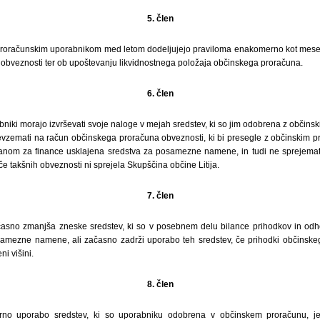
5. člen
proračunskim uporabnikom med letom dodeljujejo praviloma enakomerno kot meseč
i obveznosti ter ob upoštevanju likvidnostnega položaja občinskega proračuna.
6. člen
bniki morajo izvrševati svoje naloge v mejah sredstev, ki so jim odobrena z občin
vzemati na račun občinskega proračuna obveznosti, ki bi presegle z občinskim 
ganom za finance usklajena sredstva za posamezne namene, in tudi ne sprejemati
če takšnih obveznosti ni sprejela Skupščina občine Litija.
7. člen
ačasno zmanjša zneske sredstev, ki so v posebnem delu bilance prihodkov in od
posamezne namene, ali začasno zadrži uporabo teh sredstev, če prihodki občinsk
i višini.
8. člen
rno uporabo sredstev, ki so uporabniku odobrena v občinskem proračunu, je