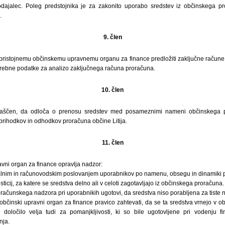
dajalec. Poleg predstojnika je za zakonito uporabo sredstev iz občinskega p
.
9. člen
 pristojnemu občinskemu upravnemu organu za finance predložiti zaključne račune
otrebne podatke za analizo zaključnega računa proračuna.
10. člen
blaščen, da odloča o prenosu sredstev med posameznimi nameni občinskega p
rihodkov in odhodkov proračuna občine Litija.
11. člen
ravni organ za finance opravlja nadzor:
alnim in računovodskim poslovanjem uporabnikov po namenu, obsegu in dinamiki 
ticij, za katere se sredstva delno ali v celoti zagotavljajo iz občinskega proračuna.
oračunskega nadzora pri uporabnikih ugotovi, da sredstva niso porabljena za tiste 
 občinski upravni organ za finance pravico zahtevati, da se ta sredstva vrnejo v o
o določilo velja tudi za pomanjkljivosti, ki so bile ugotovljene pri vodenju 
nja.