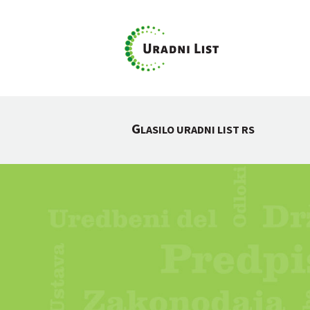
G
LASILO URADNI LIST RS