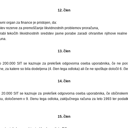
12. člen
avni organ za finance je pristojen, da:
stev rezerve za premoščanje likvidnostnih problemov proračuna,
abi tekočih likvidnostnih sredstev javne porabe zaradi ohranitve njihove realne 
čuna.
13. člen
o 200.000 SIT se kaznuje za prekršek odgovorna oseba uporabnika, če ne por
, za katere so bila dodeljena (4. člen tega odloka) ali če ne spoštuje določil 6. čl
14. člen
o 20.000 SIT se kaznuje za prekršek odgovorna oseba uporabnika, če občinsk
oku, določenem v 9. členu tega odloka, zaključnega računa za leto 1993 ter podatk
15. člen