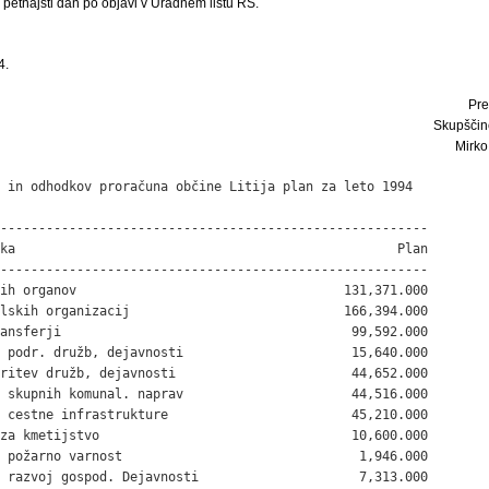
i petnajsti dan po objavi v Uradnem listu RS.
4.
Pre
Skupščine
Mirko 
 in odhodkov proračuna občine Litija plan za leto 1994

--------------------------------------------------------

ka                                                  Plan

--------------------------------------------------------

ih organov                                   131,371.000

lskih organizacij                            166,394.000

ansferji                                      99,592.000

 podr. družb, dejavnosti                      15,640.000

ritev družb, dejavnosti                       44,652.000

 skupnih komunal. naprav                      44,516.000

 cestne infrastrukture                        45,210.000

za kmetijstvo                                 10,600.000

 požarno varnost                               1,946.000

 razvoj gospod. Dejavnosti                     7,313.000
