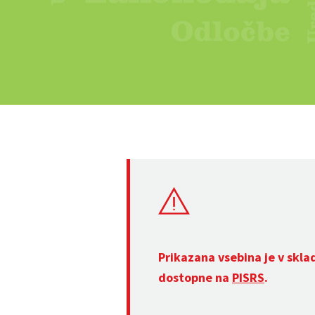
Prikazana vsebina je v skla
dostopne na
PISRS
.