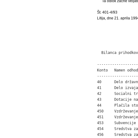
Ta odlok začne veljat
Št. 401-4/93
Litija, dne 21. aprila 199
  Bilanca prihodkov
-------------------
Konto   Namen odhod
-------------------
40      Delo državn
41      Delo izvaja
42      Socialni tr
43      Dotacije na
44      Plačila sto
450     Vzdrževanje
451     Vzdrževanje
453     Subvencije 
454     Sredstva za
456     Sredstva za