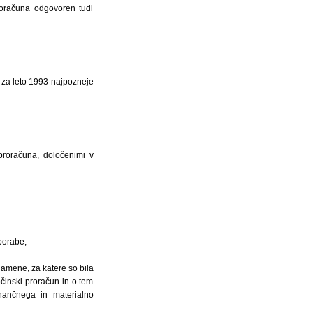
roračuna odgovoren tudi
 za leto 1993 najpozneje
roračuna, določenimi v
porabe,
namene, za katere so bila
bčinski proračun in o tem
finančnega in materialno