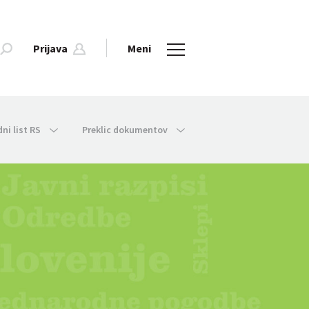
Prijava
Meni
dni list RS
Preklic dokumentov