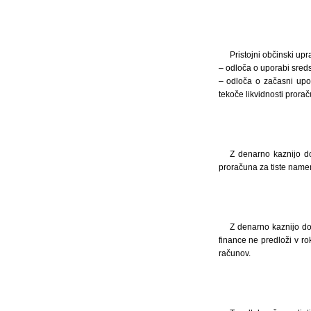
Pristojni občinski upr
– odloča o uporabi sred
– odloča o začasni upor
tekoče likvidnosti prora
Z denarno kaznijo d
proračuna za tiste namene
Z denarno kaznijo d
finance ne predloži v r
računov.