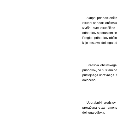
Skupni prihodki obči
Skupni odhodki občinske
Izvršni svet Skupščine 
odhodkov s porastom ce
Pregled prihodkov občins
ki je sestavni del tega o
Sredstva občinskega
prihodkov, če ni s tem o
pristojnega upravnega. 
določeno.
Uporabniki sredstev
proračuna le za namene,
del tega odloka.