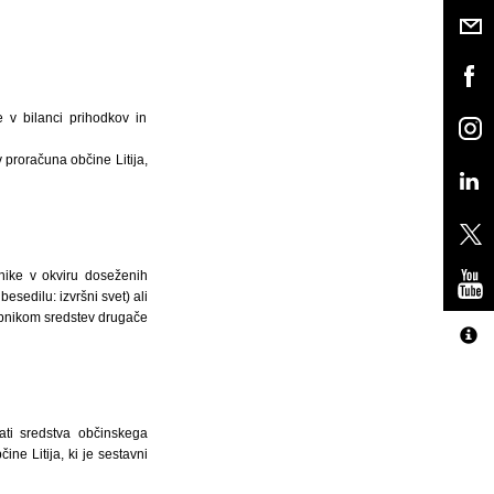
e v bilanci prihodkov in
 proračuna občine Litija,
ike v okviru doseženih
sedilu: izvršni svet) ali
abnikom sredstev drugače
ati sredstva občinskega
e Litija, ki je sestavni