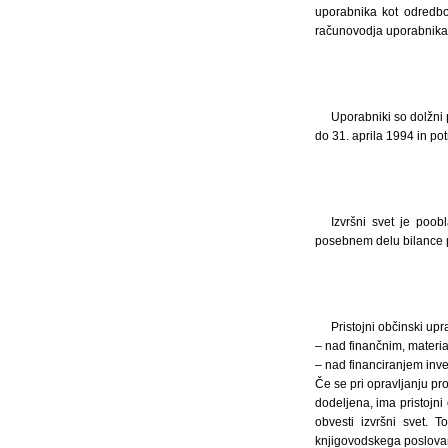
uporabnika kot odredbo
računovodja uporabnika
Uporabniki so dolžni
do 31. aprila 1994 in p
Izvršni svet je poo
posebnem delu bilance p
Pristojni občinski up
– nad finančnim, materi
– nad financiranjem inves
Če se pri opravljanju pr
dodeljena, ima pristojni
obvesti izvršni svet. T
knjigovodskega poslova